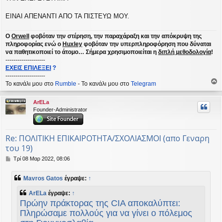
ΕΙΝΑΙ ΑΠΕΝΑΝΤΙ ΑΠΟ ΤΑ ΠΙΣΤΕΥΩ ΜΟΥ.
Ο
Orwell
φοβόταν την στέρηση, την παραχάραξη και την απόκρυψη της
πληροφορίας ενώ ο
Huxley
φοβόταν την υπερπληροφόρηση που δύναται
να παθητικοποιεί το άτομο… Σήμερα χρησιμοποιείται η
διπλή μεθοδολογία
!
--------------------
ΕΧΕΙΣ ΕΠΙΛΕΞΕΙ
?
--------------------
Το κανάλι μου στο
Rumble
- Το κανάλι μου στο
Telegram
ο
ρ
ArELa
υ
Founder-Administrator
ή
Re: ΠΟΛΙΤΙΚΗ ΕΠΙΚΑΙΡΟΤΗΤΑ/ΣΧΟΛΙΑΣΜΟΙ (απο Γεναρη
του 19)
Δ
Τρί 08 Μαρ 2022, 08:06
η
μ
Mavros Gatos
έγραψε:
↑
ο
σ
ArELa
έγραψε:
↑
ί
Πρώην πράκτορας της CIA αποκαλύπτει:
ε
υ
Πληρώσαμε πολλούς για να γίνει ο πόλεμος
σ