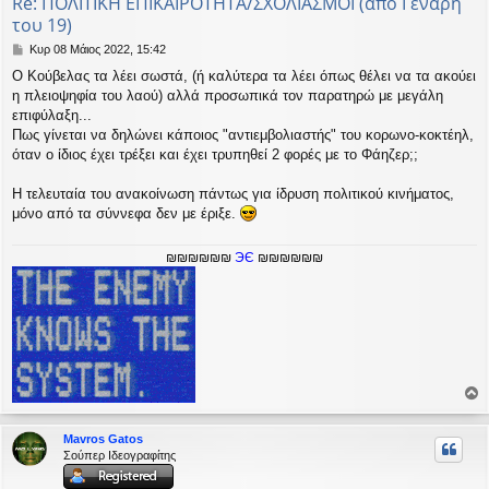
Re: ΠΟΛΙΤΙΚΗ ΕΠΙΚΑΙΡΟΤΗΤΑ/ΣΧΟΛΙΑΣΜΟΙ (απο Γεναρη
του 19)
Δ
Κυρ 08 Μάιος 2022, 15:42
η
O Κούβελας τα λέει σωστά, (ή καλύτερα τα λέει όπως θέλει να τα ακούει
μ
η πλειοψηφία του λαού) αλλά προσωπικά τον παρατηρώ με μεγάλη
ο
σ
επιφύλαξη...
ί
Πως γίνεται να δηλώνει κάποιος "αντιεμβολιαστής" του κορωνο-κοκτέηλ,
ε
όταν ο ίδιος έχει τρέξει και έχει τρυπηθεί 2 φορές με το Φάηζερ;;
υ
σ
Η τελευταία του ανακοίνωση πάντως για ίδρυση πολιτικού κινήματος,
η
μόνο από τα σύννεφα δεν με έριξε.
₪₪₪₪₪₪
ЭЄ
₪₪₪₪₪₪
ο
ρ
Mavros Gatos
υ
Σούπερ Ιδεογραφίτης
ή