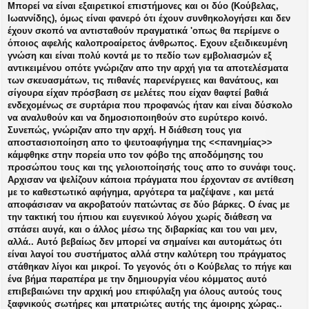
Μπορεί να είναι εξαιρετικοί επιστήμονες και οι δύο (Κούβελας,
μ
Ιωαννίδης), όμως είναι φανερό ότι έχουν συνθηκολογήσει και δεν
ο
σ
έχουν σκοπό να αντισταθούν πραγματικά 'οπως θα περίμενε ο
ί
όποιος αφελής καλοπροαίρετος άνθρωπος. Εχουν εξειδικευμένη
ε
γνώση και είναι πολύ κοντά με το πεδίο των εμβολιασμών εξ
υ
αντικειμένου οπότε γνώριζαν απο την αρχή για τα αποτελέσματα
σ
των σκευασμάτων, τις πιθανές παρενέργειες και θανάτους, και
η
σίγουρα είχαν πρόσβαση σε μελέτες που είχαν θαφτεί βαθιά
ενδεχομένως σε συρτάρια που προφανώς ήταν και είναι δύσκολο
να αναλυθούν και να δημοσιοποιηθούν στο ευρύτερο κοινό.
Συνεπώς, γνώριζαν απο την αρχή. Η διάθεση τους για
αποστασιοποίηση απο το ψευτοαφήγημα της <<πανημίας>>
κάμφθηκε στην πορεία υπο τον φόβο της αποδόμησης του
προσώπου τους και της γελοιοποίησής τους απο το συνάφι τους.
Αρχισαν να ψελίζουν κάποια πράγματα που έρχονταν σε αντίθεση
με το καθεστωτικό αφήγημα, αργότερα τα μαζέψανε , και μετά
αποφάσισαν να ακροβατούν πατώντας σε δύο βάρκες. Ο ένας με
την τακτική του ήπιου και ευγενικού λόγου χωρίς διάθεση να
σπάσει αυγά, και ο άλλος μέσω της διβαρκίας και του ναι μεν,
αλλά.. Αυτό βεβαίως δεν μπορεί να σημαίνει και αυτομάτως ότι
είναι λαγοί του συστήματος αλλά στην καλύτερη του πράγματος
στάθηκαν λίγοι και μικροί. Το γεγονός ότι ο Κούβελας το πήγε και
ένα βήμα παραπέρα με την δημιουργία νέου κόμματος αυτό
επιβεβαιώνει την αρχική μου επιφύλαξη για όλους αυτούς τους
ξαφνικούς σωτήρες και μπατριώτες αυτής της άμοιρης χώρας..