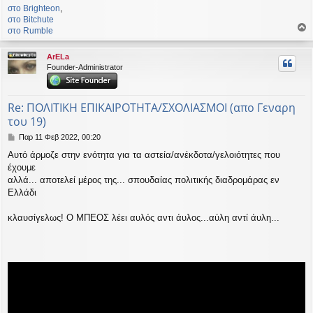
στο Βrighteon
,
στο Bitchute
στο Rumble
ο
ρ
ArELa
υ
Founder-Administrator
ή
Re: ΠΟΛΙΤΙΚΗ ΕΠΙΚΑΙΡΟΤΗΤΑ/ΣΧΟΛΙΑΣΜΟΙ (απο Γεναρη
του 19)
Δ
Παρ 11 Φεβ 2022, 00:20
η
Αυτό άρμοζε στην ενότητα για τα αστεία/ανέκδοτα/γελοιότητες που
μ
έχουμε
ο
σ
αλλά... αποτελεί μέρος της... σπουδαίας πολιτικής διαδρομάρας εν
ί
Ελλάδι
ε
υ
κλαυσίγελως! Ο ΜΠΕΟΣ λέει αυλός αντι άυλος...αύλη αντί άυλη...
σ
η