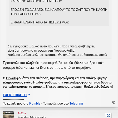
ΚΛΕΜΕΝΟ ΑΠΟ ΠΟΙΟΣ ΞΕΡΕΙ ΠΟΥ
ΕΓΩ ΔΕΝ ΤΟ ΔΙΑΒΑΖΩ. ΕΙΔΙΚΑ ΑΠΟ ΑΥΤΟ ΤΟ ΣΑΙΤ ΠΟΥ ΤΗ ΚΛΟΠΗ
ΤΗΝ ΕΧΕΙ ΣΥΣΤΗΜΑ
ΕΙΝΑΙ ΑΠΕΝΑΝΤΙ ΑΠΟ ΤΑ ΠΙΣΤΕΥΩ ΜΟΥ.
δεν έχεις άδικο... όμως αυτό που δεν μπορεί να αμφισβητηθεί,
είναι ότι πίσω από τη σφαγή στη Γιουγκοσλαβία
κρύβεται μεγάλη εγκληματικότητα... Θα αναζητήσω σοβαρότερες πηγές.
Προφανώς και αληθεύει η επικεφαλίδα και θα ήθελα να βρεις κάτι
ζουμερό διότι και εκεί οι ίδιοι είναι πίσω από το παραβάν.
Ο
Orwell
φοβόταν την στέρηση, την παραχάραξη και την απόκρυψη της
πληροφορίας ενώ ο
Huxley
φοβόταν την υπερπληροφόρηση που δύναται
να παθητικοποιεί το άτομο… Σήμερα χρησιμοποιείται η
διπλή μεθοδολογία
!
--------------------
ΕΧΕΙΣ ΕΠΙΛΕΞΕΙ
?
--------------------
Το κανάλι μου στο
Rumble
- Το κανάλι μου στο
Telegram
ο
ρ
ArELa
υ
Founder-Administrator