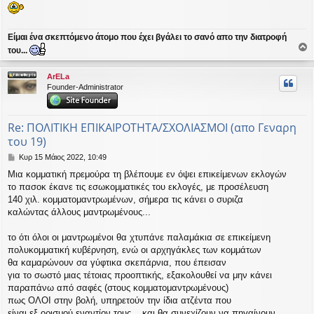
Είμαι ένα σκεπτόμενο άτομο που έχει βγάλει το σανό απο την διατροφή
του...
ο
ρ
ArELa
υ
Founder-Administrator
ή
Re: ΠΟΛΙΤΙΚΗ ΕΠΙΚΑΙΡΟΤΗΤΑ/ΣΧΟΛΙΑΣΜΟΙ (απο Γεναρη
του 19)
Δ
Κυρ 15 Μάιος 2022, 10:49
η
Μια κομματική πρεμούρα τη βλέπουμε εν όψει επικείμενων εκλογών
μ
το πασοκ έκανε τις εσωκομματικές του εκλογές, με προσέλευση
ο
σ
140 χιλ. κομματομαντρωμένων, σήμερα τις κάνει ο συριζα
ί
καλώντας άλλους μαντρωμένους...
ε
υ
το ότι όλοι οι μαντρωμένοι θα χτυπάνε παλαμάκια σε επικείμενη
σ
πολυκομματική κυβέρνηση, ενώ οι αρχηγάκλες των κομμάτων
η
θα καμαρώνουν σα γύφτικα σκεπάρνια, που έπεισαν
για το σωστό μιας τέτοιας προοπτικής, εξακολουθεί να μην κάνει
παραπάνω από σαφές (στους κομματομαντρωμένους)
πως ΟΛΟΙ στην βολή, υπηρετούν την ίδια ατζέντα που
είναι εξ ορισμού εναντίον τους... και θα συνεχίζουν να πηγαίνουν