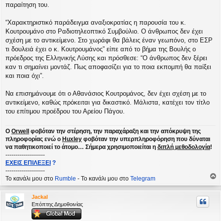
παραίτηση του.
“Χαρακτηριστικό παράδειγμα αναξιοκρατίας η παρουσία του κ.
Κουτρουμάνο στο Ραδιοτηλεοπτικό Συμβούλιο. Ο άνθρωπος δεν έχει
σχέση με το αντικείμενο. Στο χωράφι θα βάλεις έναν γεωπόνο, στο ΕΣΡ
τι δουλειά έχει ο κ. Κουτρουμάνος” είπε από το βήμα της Βουλής ο
πρόεδρος της Ελληνικής Λύσης και πρόσθεσε: “Ο άνθρωπος δεν ξέρει
καν τι σημαίνει μοντάζ. Πως αποφασίζει για το ποια εκπομπή θα παίξει
και ποια όχι”.
Να επισημάνουμε ότι ο Αθανάσιος Κουτρομάνος, δεν έχει σχέση με το
αντικείμενο, καθώς πρόκειται για δικαστικό. Μάλιστα, κατέχει τον τίτλο
του επίτιμου προέδρου του Αρείου Πάγου.
Ο
Orwell
φοβόταν την στέρηση, την παραχάραξη και την απόκρυψη της
πληροφορίας ενώ ο
Huxley
φοβόταν την υπερπληροφόρηση που δύναται
να παθητικοποιεί το άτομο… Σήμερα χρησιμοποιείται η
διπλή μεθοδολογία
!
--------------------
ΕΧΕΙΣ ΕΠΙΛΕΞΕΙ
?
--------------------
Το κανάλι μου στο
Rumble
- Το κανάλι μου στο
Telegram
ο
ρ
Jackal
υ
Επόπτης Δημοθοινίας
ή