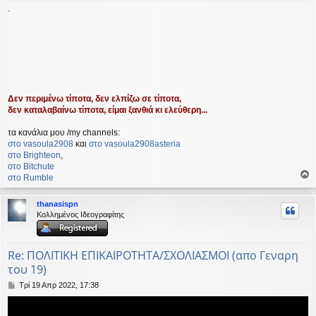
υ
.
σ
η
Δεν περιμένω τίποτα, δεν ελπίζω σε τίποτα,
δεν καταλαβαίνω τίποτα, είμαι ξανθιά κι ελεύθερη...
τα κανάλια μου /my channels:
στο vasoula2908
και
στο vasoula2908asteria
στο Βrighteon
,
στο Bitchute
στο Rumble
ο
ρ
thanasispn
υ
Κολλημένος Ιδεογραφίτης
ή
Re: ΠΟΛΙΤΙΚΗ ΕΠΙΚΑΙΡΟΤΗΤΑ/ΣΧΟΛΙΑΣΜΟΙ (απο Γεναρη
του 19)
Δ
Τρί 19 Απρ 2022, 17:38
η
μ
ο