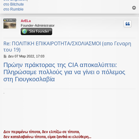
στο Bitchute
στο Rumble
ο
ρ
ArELa
υ
Founder-Administrator
ή
Re: ΠΟΛΙΤΙΚΗ ΕΠΙΚΑΙΡΟΤΗΤΑ/ΣΧΟΛΙΑΣΜΟΙ (απο Γεναρη
του 19)
Δ
Δευ 07 Μαρ 2022, 17:03
η
Πρώην πράκτορας της CIA αποκαλύπτει:
μ
ο
Πληρώσαμε πολλούς για να γίνει ο πόλεμος
σ
στη Γιουγκοσλαβία
ί
ε
υ
.
σ
η
Δεν περιμένω τίποτα, δεν ελπίζω σε τίποτα,
δεν καταλαβαίνω τίποτα, είμαι ξανθιά κι ελεύθερη...