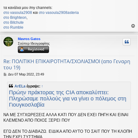
τα κανάλια μου /my channels:
στο vasoula2908
και
στο vasoula2908asteria
στο Βrighteon
,
στο Bitchute
στο Rumble
ο
ρ
Mavros Gatos
υ
Σούπερ Ιδεογραφίτης
ή
Re: ΠΟΛΙΤΙΚΗ ΕΠΙΚΑΙΡΟΤΗΤΑ/ΣΧΟΛΙΑΣΜΟΙ (απο Γεναρη
του 19)
Δ
Δευ 07 Μαρ 2022, 23:49
η
μ
ArELa
έγραψε:
↑
ο
Πρώην πράκτορας της CIA αποκαλύπτει:
σ
ί
Πληρώσαμε πολλούς για να γίνει ο πόλεμος στη
ε
Γιουγκοσλαβία
υ
σ
ΝΑ ΜΕ ΣΥΓΧΩΡΕΣΕΙΣ ΑΛΛΑ ΚΑΤΙ ΠΟΥ ΔΕΝ ΕΧΕΙ ΠΗΓΗ ΚΑΙ ΕΙΝΑΙ
η
ΚΛΕΜΕΝΟ ΑΠΟ ΠΟΙΟΣ ΞΕΡΕΙ ΠΟΥ
ΕΓΩ ΔΕΝ ΤΟ ΔΙΑΒΑΖΩ. ΕΙΔΙΚΑ ΑΠΟ ΑΥΤΟ ΤΟ ΣΑΙΤ ΠΟΥ ΤΗ ΚΛΟΠΗ
ΤΗΝ ΕΧΕΙ ΣΥΣΤΗΜΑ