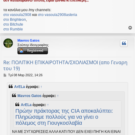
δεν καταλαβαίνω τίποτα, είμαι ξανθιά κι ελεύθερη...
τα κανάλια μου /my channels:
στο vasoula2908
και
στο vasoula2908asteria
στο Βrighteon
,
στο Bitchute
στο Rumble
ο
ρ
Mavros Gatos
υ
Σούπερ Ιδεογραφίτης
ή
Re: ΠΟΛΙΤΙΚΗ ΕΠΙΚΑΙΡΟΤΗΤΑ/ΣΧΟΛΙΑΣΜΟΙ (απο Γεναρη
του 19)
Δ
Τρί 08 Μαρ 2022, 14:26
η
μ
ArELa
έγραψε:
↑
ο
σ
Mavros Gatos
έγραψε:
↑
ί
ε
ArELa
έγραψε:
↑
υ
Πρώην πράκτορας της CIA αποκαλύπτει:
σ
η
Πληρώσαμε πολλούς για να γίνει ο
πόλεμος στη Γιουγκοσλαβία
ΝΑ ΜΕ ΣΥΓΧΩΡΕΣΕΙΣ ΑΛΛΑ ΚΑΤΙ ΠΟΥ ΔΕΝ ΕΧΕΙ ΠΗΓΗ ΚΑΙ ΕΙΝΑΙ