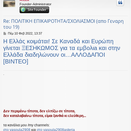
η
Founder-Administrator
εις
Re: ΠΟΛΙΤΙΚΗ ΕΠΙΚΑΙΡΟΤΗΤΑ/ΣΧΟΛΙΑΣΜΟΙ (απο Γεναρη
του 19)
Δ
Πέμ 10 Φεβ 2022, 13:37
η
Η Ελλάς κοιμάται! Σε Καναδά και Ευρώπη
μ
ο
γίνεται ΞΕΣΗΚΩΜΟΣ για τα εμβoλιa και στην
σ
Ελλάδα διαδηλώνουν οι…ΑΛΛΟΔΑΠΟΙ
ί
ε
[ΒΙΝΤΕΟ]
υ
σ
η
.
Δεν περιμένω τίποτα, δεν ελπίζω σε τίποτα,
δεν καταλαβαίνω τίποτα, είμαι ξανθιά κι ελεύθερη...
τα κανάλια μου /my channels:
στο vasoula2908
και
στο vasoula2908asteria