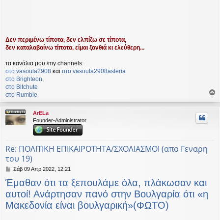
Δεν περιμένω τίποτα, δεν ελπίζω σε τίποτα,
δεν καταλαβαίνω τίποτα, είμαι ξανθιά κι ελεύθερη...
τα κανάλια μου /my channels:
στο vasoula2908
και
στο vasoula2908asteria
στο Βrighteon
,
στο Bitchute
στο Rumble
ο
ρ
ArELa
υ
Founder-Administrator
ή
Re: ΠΟΛΙΤΙΚΗ ΕΠΙΚΑΙΡΟΤΗΤΑ/ΣΧΟΛΙΑΣΜΟΙ (απο Γεναρη
του 19)
Δ
Σάβ 09 Απρ 2022, 12:21
η
Έμαθαν ότι τα ξεπουλάμε όλα, πλάκωσαν και
μ
ο
αυτοί! Ανάρτησαν πανό στην Βουλγαρία ότι «η
σ
Μακεδονία είναι βουλγαρική»(ΦΩΤΟ)
ί
ε