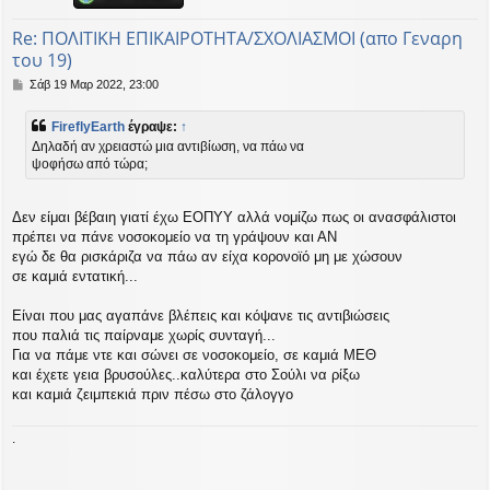
ή
Re: ΠΟΛΙΤΙΚΗ ΕΠΙΚΑΙΡΟΤΗΤΑ/ΣΧΟΛΙΑΣΜΟΙ (απο Γεναρη
του 19)
Δ
Σάβ 19 Μαρ 2022, 23:00
η
μ
FireflyEarth
έγραψε:
↑
ο
Δηλαδή αν χρειαστώ μια αντιβίωση, να πάω να
σ
ψοφήσω από τώρα;
ί
ε
υ
σ
Δεν είμαι βέβαιη γιατί έχω ΕΟΠΥΥ αλλά νομίζω πως οι ανασφάλιστοι
η
πρέπει να πάνε νοσοκομείο να τη γράψουν και ΑΝ
εγώ δε θα ρισκάριζα να πάω αν είχα κορονοϊό μη με χώσουν
σε καμιά εντατική...
Είναι που μας αγαπάνε βλέπεις και κόψανε τις αντιβιώσεις
που παλιά τις παίρναμε χωρίς συνταγή...
Για να πάμε ντε και σώνει σε νοσοκομείο, σε καμιά ΜΕΘ
και έχετε γεια βρυσούλες..καλύτερα στο Σούλι να ρίξω
και καμιά ζειμπεκιά πριν πέσω στο ζάλογγο
.