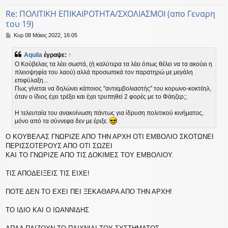
Re: ΠΟΛΙΤΙΚΗ ΕΠΙΚΑΙΡΟΤΗΤΑ/ΣΧΟΛΙΑΣΜΟΙ (απο Γεναρη
του 19)
Δ
Κυρ 08 Μάιος 2022, 16:05
η
μ
Aquila
έγραψε:
↑
ο
O Κούβελας τα λέει σωστά, (ή καλύτερα τα λέει όπως θέλει να τα ακούει η
σ
πλειοψηφία του λαού) αλλά προσωπικά τον παρατηρώ με μεγάλη
ί
επιφύλαξη...
ε
υ
Πως γίνεται να δηλώνει κάποιος "αντιεμβολιαστής" του κορωνο-κοκτέηλ,
σ
όταν ο ίδιος έχει τρέξει και έχει τρυπηθεί 2 φορές με το Φάηζερ;;
η
Η τελευταία του ανακοίνωση πάντως για ίδρυση πολιτικού κινήματος,
μόνο από τα σύννεφα δεν με έριξε.
O ΚΟΥΒΕΛΑΣ ΓΝΩΡΙΖΕ ΑΠΟ ΤΗΝ ΑΡΧΗ ΟΤΙ ΕΜΒΟΛΙΟ ΣΚΟΤΩΝΕΙ
ΠΕΡΙΣΣΟΤΕΡΟΥΣ ΑΠΟ ΟΤΙ ΣΩΖΕΙ
ΚΑΙ ΤΟ ΓΝΩΡΙΖΕ ΑΠΟ ΤΙΣ ΔΟΚΙΜΕΣ ΤΟΥ ΕΜΒΟΛΙΟΥ.
ΤΙΣ ΑΠΟΔΕΙΞΕΙΣ ΤΙΣ ΕΙΧΕ!
ΠΟΤΕ ΔΕΝ ΤΟ ΕΧΕΙ ΠΕΙ ΞΕΚΑΘΑΡΑ ΑΠΟ ΤΗΝ ΑΡΧΗ!
ΤΟ ΙΔΙΟ ΚΑΙ Ο ΙΩΑΝΝΙΔΗΣ