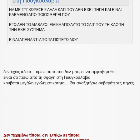
στη Γιουγκοσλαβία
η
ΝΑ ΜΕ ΣΥΓΧΩΡΕΣΕΙΣ ΑΛΛΑ ΚΑΤΙ ΠΟΥ ΔΕΝ ΕΧΕΙ ΠΗΓΗ ΚΑΙ ΕΙΝΑΙ
ΚΛΕΜΕΝΟ ΑΠΟ ΠΟΙΟΣ ΞΕΡΕΙ ΠΟΥ
ΕΓΩ ΔΕΝ ΤΟ ΔΙΑΒΑΖΩ. ΕΙΔΙΚΑ ΑΠΟ ΑΥΤΟ ΤΟ ΣΑΙΤ ΠΟΥ ΤΗ ΚΛΟΠΗ
ΤΗΝ ΕΧΕΙ ΣΥΣΤΗΜΑ
ΕΙΝΑΙ ΑΠΕΝΑΝΤΙ ΑΠΟ ΤΑ ΠΙΣΤΕΥΩ ΜΟΥ.
δεν έχεις άδικο... όμως αυτό που δεν μπορεί να αμφισβητηθεί,
είναι ότι πίσω από τη σφαγή στη Γιουγκοσλαβία
κρύβεται μεγάλη εγκληματικότητα... Θα αναζητήσω σοβαρότερες πηγές.
.
Δεν περιμένω τίποτα, δεν ελπίζω σε τίποτα,