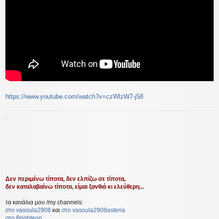
https://www.youtube.com/watch?v=czWlzW7-j58
.
Δεν περιμένω τίποτα, δεν ελπίζω σε τίποτα,
δεν καταλαβαίνω τίποτα, είμαι ξανθιά κι ελεύθερη...
τα κανάλια μου /my channels:
στο vasoula2908
και
στο vasoula2908asteria
στο Βrighteon
,