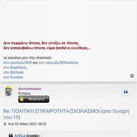
.
Δεν περιμένω τίποτα, δεν ελπίζω σε τίποτα,
δεν καταλαβαίνω τίποτα, είμαι ξανθιά κι ελεύθερη...
τα κανάλια μου /my channels:
στο vasoula2908
και
στο vasoula2908asteria
στο Βrighteon
,
στο Bitchute
στο Rumble
ο
ρ
doctormarkon
υ
Επίτιμος
ή
Re: ΠΟΛΙΤΙΚΗ ΕΠΙΚΑΙΡΟΤΗΤΑ/ΣΧΟΛΙΑΣΜΟΙ (απο Γεναρη
του 19)
Δ
Κυρ 01 Μάιος 2022, 08:32
η
μ
ArELa
έγραψε:
↑