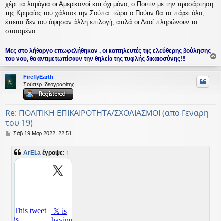
χέρι τα λαμόγια οι Αμερικανοί και όχι μόνο, ο Πουτιν με την προσάρτηση
σ
της Κριμαίας του χάλασε την Σούπα, τώρα ο Πούτιν θα τα πάρει όλα,
η
έπειτα δεν του άφησαν άλλη επιλογή, απλά οι Λαοί πληρώνουν τα
σπασμένα.
Μες στο λήθαργο επωφελήθηκαν , οι καπηλευτές της ελεύθερης βούλησης
του νου, θα αντιμετωπίσουν την θηλεία της τυφλής δικαιοσύνης!!!
ο
ρ
FireflyEarth
υ
Σούπερ Ιδεογραφίτης
ή
Re: ΠΟΛΙΤΙΚΗ ΕΠΙΚΑΙΡΟΤΗΤΑ/ΣΧΟΛΙΑΣΜΟΙ (απο Γεναρη
του 19)
Δ
Σάβ 19 Μαρ 2022, 22:51
η
μ
ArELa
έγραψε:
↑
ο
σ
ί
ε
υ
σ
η