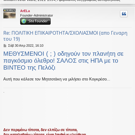
ο
ρ
ArELa
υ
Founder-Administrator
ή
Re: ΠΟΛΙΤΙΚΗ ΕΠΙΚΑΙΡΟΤΗΤΑ/ΣΧΟΛΙΑΣΜΟΙ (απο Γεναρη
του 19)
Δ
Σάβ 30 Απρ 2022, 16:10
η
ΜΕΘΥΣΜΕΝΟΙ ( ; ) οδηγούν τον πλανήτη σε
μ
ο
παγκόσμιο όλεθρο! ΣΑΛΟΣ στις ΗΠΑ με το
σ
ΒΙΝΤΕΟ της Πελόζι
ί
ε
υ
Αυτή που κάλεσε τον Μητσοτάκη να μιλήσει στο Κογκρέσο...
σ
η
.
Δεν περιμένω τίποτα, δεν ελπίζω σε τίποτα,
δεν καταλαβαίνω τίποτα, είμαι ξανθιά κι ελεύθερη...