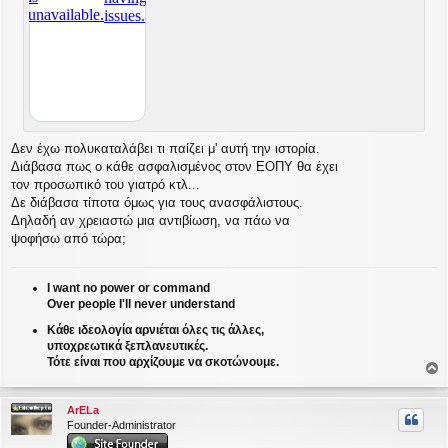
Δεν έχω πολυκαταλάβει τι παίζει μ' αυτή την ιστορία.
Διάβασα πως ο κάθε ασφαλισμένος στον ΕΟΠΥ θα έχει
τον προσωπικό του γιατρό κτλ...
Δε διάβασα τίποτα όμως για τους ανασφάλιστους.
Δηλαδή αν χρειαστώ μια αντιβίωση, να πάω να
ψοφήσω από τώρα;
I want no power or command
Over people I'll never understand
Κάθε ιδεολογία αρνιέται όλες τις άλλες,
υποχρεωτικά ξεπλανευτικές.
Τότε είναι που αρχίζουμε να σκοτώνουμε.
ο
ρ
ArELa
υ
Founder-Administrator