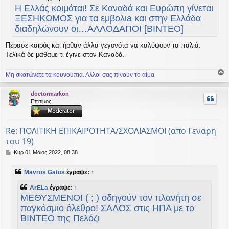
ο
Η Ελλάς κοιμάται! Σε Καναδά και Ευρώπη γίνεται
σ
ί
ΞΕΣΗΚΩΜΟΣ για τα εμβoλιa και στην Ελλάδα
ε
διαδηλώνουν οι…ΑΛΛΟΔΑΠΟΙ [ΒΙΝΤΕΟ]
υ
σ
Πέρασε καιρός και ήρθαν άλλα γεγονότα να καλύψουν τα παλιά.
η
Τελικά δε μάθαμε τι έγινε στον Καναδά.
Μη σκοτώνετε τα κουνούπια. Αλλοι σας πίνουν το αίμα
ο
ρ
doctormarkon
υ
Επίτιμος
ή
Re: ΠΟΛΙΤΙΚΗ ΕΠΙΚΑΙΡΟΤΗΤΑ/ΣΧΟΛΙΑΣΜΟΙ (απο Γεναρη
του 19)
Δ
Κυρ 01 Μάιος 2022, 08:38
η
μ
Mavros Gatos
έγραψε:
↑
ο
σ
ArELa
έγραψε:
↑
ί
ΜΕΘΥΣΜΕΝΟΙ ( ; ) οδηγούν τον πλανήτη σε
ε
υ
παγκόσμιο όλεθρο! ΣΑΛΟΣ στις ΗΠΑ με το
σ
ΒΙΝΤΕΟ της Πελόζι
η