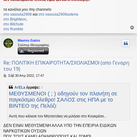
τα κανάλια μου /my channels:
στο vasoula2908
και
στο vasoula2908asteria
στο Βrighteon
,
στο Bitchute
στο Rumble
ο
ρ
Mavros Gatos
υ
Σούπερ Ιδεογραφίτης
ή
Re: ΠΟΛΙΤΙΚΗ ΕΠΙΚΑΙΡΟΤΗΤΑ/ΣΧΟΛΙΑΣΜΟΙ (απο Γεναρη
του 19)
Δ
Σάβ 30 Απρ 2022, 17:47
η
μ
ArELa
έγραψε:
↑
ο
ΜΕΘΥΣΜΕΝΟΙ ( ; ) οδηγούν τον πλανήτη σε
σ
ί
παγκόσμιο όλεθρο! ΣΑΛΟΣ στις ΗΠΑ με το
ε
ΒΙΝΤΕΟ της Πελόζι
υ
σ
Αυτή που κάλεσε τον Μητσοτάκη να μιλήσει στο Κογκρέσο...
η
ΔΕΝ ΕΙΝΑΙ ΜΕΘΥΣΜΕΝΗ ΑΛΛΑ ΥΠΟ ΤΗΝ ΕΠΕΙΡΙΑ ΕΙΔΙΚΩΝ
ΝΑΡΚΩΤΙΚΩΝ ΟΥΣΙΩΝ
ΠΟΥ ΤΟΥΣ ΚΑΝΕΙ ΑΠΑΝΘΡΩΠΟΥΣ ΚΑΙ ΖΟΜΠΙ.