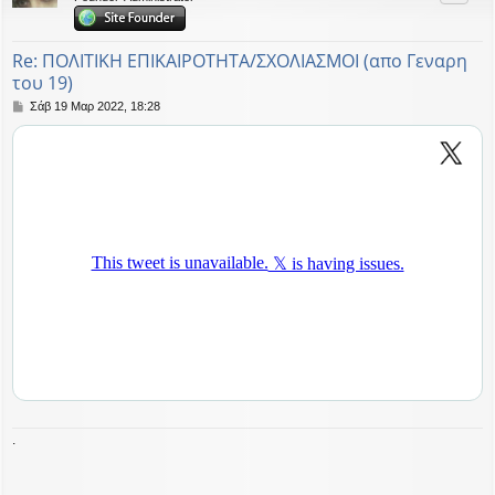
ή
Re: ΠΟΛΙΤΙΚΗ ΕΠΙΚΑΙΡΟΤΗΤΑ/ΣΧΟΛΙΑΣΜΟΙ (απο Γεναρη
του 19)
Δ
Σάβ 19 Μαρ 2022, 18:28
η
μ
ο
σ
ί
ε
υ
σ
η
.