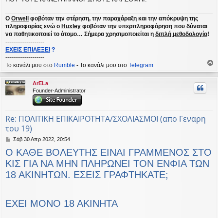
Ο
Orwell
φοβόταν την στέρηση, την παραχάραξη και την απόκρυψη της
πληροφορίας ενώ ο
Huxley
φοβόταν την υπερπληροφόρηση που δύναται
να παθητικοποιεί το άτομο… Σήμερα χρησιμοποιείται η
διπλή μεθοδολογία
!
--------------------
ΕΧΕΙΣ ΕΠΙΛΕΞΕΙ
?
--------------------
Το κανάλι μου στο
Rumble
- Το κανάλι μου στο
Telegram
ο
ρ
ArELa
υ
Founder-Administrator
ή
Re: ΠΟΛΙΤΙΚΗ ΕΠΙΚΑΙΡΟΤΗΤΑ/ΣΧΟΛΙΑΣΜΟΙ (απο Γεναρη
του 19)
Δ
Σάβ 30 Απρ 2022, 20:54
η
Ο ΚΑΘΕ ΒΟΛΕΥΤΗΣ ΕΙΝΑΙ ΓΡΑΜΜΕΝΟΣ ΣΤΟ
μ
ο
ΚΙΣ ΓΙΑ ΝΑ ΜΗΝ ΠΛΗΡΩΝΕΙ ΤΟΝ ΕΝΦΙΑ ΤΩΝ
σ
18 ΑΚΙΝΗΤΩΝ. ΕΣΕΙΣ ΓΡΑΦΤΗΚΑΤΕ;
ί
ε
υ
σ
ΕΧΕΙ ΜΟΝΟ 18 ΑΚΙΝΗΤΑ
η