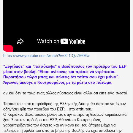
ε
υ
σ
η
https://www.youtube.com/watch?v=3L1tQzZ66Mw
"Ξεφτίλισε" και "πετσόκοψε" ο Βελόπουλος τον πρόεδρο του ΕΣΡ
μέσα στην βουλή! "Είσαι ανίκανος και πρέπει να ντρέπεσαι.
Παραιτήσου τώρα μπας και σώσεις ότι τσίπα σου έχει μείνει".
Άφωνος άκουγε ο Κουτρουμάνος με τα μάτια στο πάτωμα.
αν και δεν το παω ενας άλλος ηθοποιος είναι αλλα οτι ειπε εινα σωστά
Τα όσα του είπε ο πρόεδρος της Ελληνικής Λύσης θα έπρεπε να έχουν
οδηγήσει ήδη τον πρόεδρο του ΕΣΡ... στο σπίτι του.
Ο Κυριάκος Βελόπουλος μιλώντας στην επιτροπή θεσμών κυριολεκτικά
ξεφτίλισε τον πρόεδρο του ΕΣΡ, Αθανάσιο Κουτρουμάνο,
χαρακτηρίζοντάς τον άσχετο και ανίκανο και του ζήτησε μέχρι να
τελειώσει η ομιλία του από το βήμα της Βουλής να έχει υποβάλει την