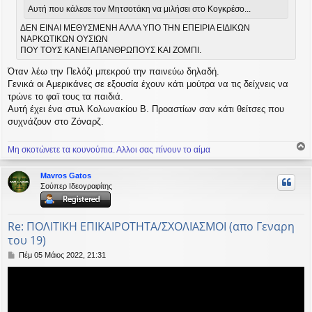
Αυτή που κάλεσε τον Μητσοτάκη να μιλήσει στο Κογκρέσο...
ΔΕΝ ΕΙΝΑΙ ΜΕΘΥΣΜΕΝΗ ΑΛΛΑ ΥΠΟ ΤΗΝ ΕΠΕΙΡΙΑ ΕΙΔΙΚΩΝ
ΝΑΡΚΩΤΙΚΩΝ ΟΥΣΙΩΝ
ΠΟΥ ΤΟΥΣ ΚΑΝΕΙ ΑΠΑΝΘΡΩΠΟΥΣ ΚΑΙ ΖΟΜΠΙ.
Όταν λέω την Πελόζι μπεκρού την παινεύω δηλαδή.
Γενικά οι Αμερικάνες σε εξουσία έχουν κάτι μούτρα να τις δείχνεις να
τρώνε το φαϊ τους τα παιδιά.
Αυτή έχει ένα στυλ Κολωνακίου Β. Προαστίων σαν κάτι θείτσες που
συχνάζουν στο Ζόναρζ.
Μη σκοτώνετε τα κουνούπια. Αλλοι σας πίνουν το αίμα
ο
ρ
Mavros Gatos
υ
Σούπερ Ιδεογραφίτης
ή
Re: ΠΟΛΙΤΙΚΗ ΕΠΙΚΑΙΡΟΤΗΤΑ/ΣΧΟΛΙΑΣΜΟΙ (απο Γεναρη
του 19)
Δ
Πέμ 05 Μάιος 2022, 21:31
η
μ
ο
σ
ί