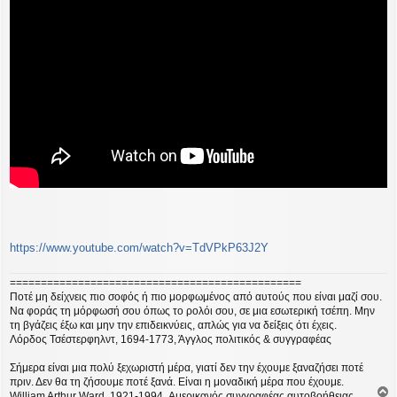
σ
ί
ε
υ
σ
η
https://www.youtube.com/watch?v=TdVPkP63J2Y
===============================================
Ποτέ μη δείχνεις πιο σοφός ή πιο μορφωμένος από αυτούς που είναι μαζί σου.
Να φοράς τη μόρφωσή σου όπως το ρολόι σου, σε μια εσωτερική τσέπη. Μην
τη βγάζεις έξω και μην την επιδεικνύεις, απλώς για να δείξεις ότι έχεις.
Λόρδος Τσέστερφηλντ, 1694-1773, Άγγλος πολιτικός & συγγραφέας
Σήμερα είναι μια πολύ ξεχωριστή μέρα, γιατί δεν την έχουμε ξαναζήσει ποτέ
πριν. Δεν θα τη ζήσουμε ποτέ ξανά. Είναι η μοναδική μέρα που έχουμε.
William Arthur Ward, 1921-1994, Αμερικανός συγγραφέας αυτοβοήθειας