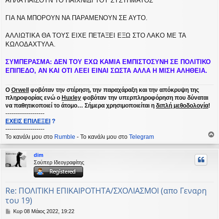
ΑΠΛΑ ΠΑΙΖΟΥΝ ΤΟ ΠΑΙΧΝΙΔΙ ΤΟΥ ΣΥΣΤΗΜΑΤΟΣ
ΓΙΑ ΝΑ ΜΠΟΡΟΥΝ ΝΑ ΠΑΡΑΜΕΝΟΥΝ ΣΕ ΑΥΤΟ.
ΑΛΛΙΩΤΙΚΑ ΘΑ ΤΟΥΣ ΕΙΧΕ ΠΕΤΑΞΕΙ ΕΞΩ ΣΤΟ ΛΑΚΟ ΜΕ ΤΑ
ΚΩΛΟΔΑΧΤΥΛΑ.
ΣΥΜΠΕΡΑΣΜΑ: ΔΕΝ ΤΟΥ ΕΧΩ ΚΑΜΙΑ ΕΜΠΙΣΤΟΣΥΝΗ ΣΕ ΠΟΛΙΤΙΚΟ
ΕΠΙΠΕΔΟ, ΑΝ ΚΑΙ ΟΤΙ ΛΕΕΙ ΕΙΝΑΙ ΣΩΣΤΑ ΑΛΛΑ Η ΜΙΣΗ ΑΛΗΘΕΙΑ.
Ο
Orwell
φοβόταν την στέρηση, την παραχάραξη και την απόκρυψη της
πληροφορίας ενώ ο
Huxley
φοβόταν την υπερπληροφόρηση που δύναται
να παθητικοποιεί το άτομο… Σήμερα χρησιμοποιείται η
διπλή μεθοδολογία
!
--------------------
ΕΧΕΙΣ ΕΠΙΛΕΞΕΙ
?
--------------------
Το κανάλι μου στο
Rumble
- Το κανάλι μου στο
Telegram
ο
ρ
dim
υ
Σούπερ Ιδεογραφίτης
ή
Re: ΠΟΛΙΤΙΚΗ ΕΠΙΚΑΙΡΟΤΗΤΑ/ΣΧΟΛΙΑΣΜΟΙ (απο Γεναρη
του 19)
Δ
Κυρ 08 Μάιος 2022, 19:22
η