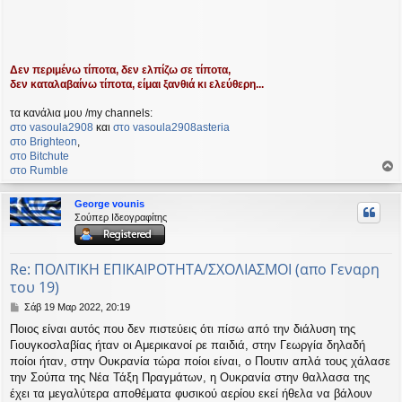
Δεν περιμένω τίποτα, δεν ελπίζω σε τίποτα,
δεν καταλαβαίνω τίποτα, είμαι ξανθιά κι ελεύθερη...
τα κανάλια μου /my channels:
στο vasoula2908
και
στο vasoula2908asteria
στο Βrighteon
,
στο Bitchute
στο Rumble
ο
ρ
George vounis
υ
Σούπερ Ιδεογραφίτης
ή
Re: ΠΟΛΙΤΙΚΗ ΕΠΙΚΑΙΡΟΤΗΤΑ/ΣΧΟΛΙΑΣΜΟΙ (απο Γεναρη
του 19)
Δ
Σάβ 19 Μαρ 2022, 20:19
η
Ποιος είναι αυτός που δεν πιστεύεις ότι πίσω από την διάλυση της
μ
Γιουγκοσλαβίας ήταν οι Αμερικανοί ρε παιδιά, στην Γεωργία δηλαδή
ο
σ
ποίοι ήταν, στην Ουκρανία τώρα ποίοι είναι, ο Πουτιν απλά τους χάλασε
ί
την Σούπα της Νέα Τάξη Πραγμάτων, η Ουκρανία στην θαλλασα της
ε
έχει τα μεγαλύτερα αποθέματα φυσικού αερίου εκεί ήθελα να βάλουν
υ