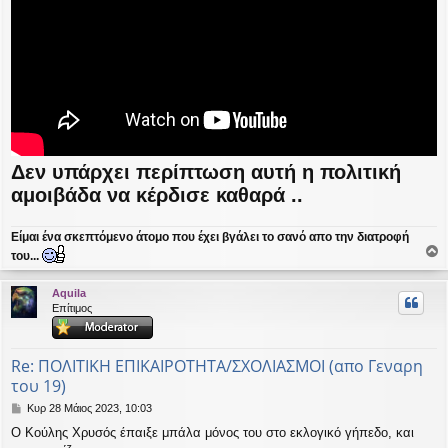
Δεν υπάρχει περίπτωση αυτή η πολιτική
αμοιβάδα να κέρδισε καθαρά ..
Είμαι ένα σκεπτόμενο άτομο που έχει βγάλει το σανό απο την διατροφή
του...
ο
ρ
Aquila
υ
Επίτιμος
ή
Re: ΠΟΛΙΤΙΚΗ ΕΠΙΚΑΙΡΟΤΗΤΑ/ΣΧΟΛΙΑΣΜΟΙ (απο Γεναρη
του 19)
Δ
Κυρ 28 Μάιος 2023, 10:03
η
Ο Κούλης Χρυσός έπαιξε μπάλα μόνος του στο εκλογικό γήπεδο, και
μ