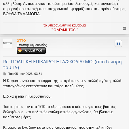
άλλη λύση. Αντικειμενικά, το σύστημα έτσι λειτουργεί, και συνεπώς η
σημερινή σου αποχή που υποχρεωτικά εφαρμόζεται στο παρόν σύστημα,
ΒΟΗΘΑ ΤΑ ΛΑΜΟΓΙΑ.
το υπεραναλυτικό κάθαρμα
" Ο ΑΓΑΜΗΤΟC "
ο
ρ
OTTO
υ
Επόπτης Δημοθοινίας
ή
Re: ΠΟΛΙΤΙΚΗ ΕΠΙΚΑΙΡΟΤΗΤΑ/ΣΧΟΛΙΑΣΜΟΙ (απο Γεναρη
του 19)
Δ
Παρ 05 Ιουν 2026, 03:31
η
Η Καρυστιανού και το κόμμα της εισπράττουν μεν πολλή αγάπη, αλλά
μ
ταυτοχρόνως εισπράττουν και πάρα πολύ μίσος.
ο
σ
ί
Ειδικά η ίδια η Καρυστιανού.
ε
υ
Τέτοιο μίσος, αν στο 1/10 το εξωτερίκευε ο κόσμος για τους βιαστές,
σ
δολοφόνους, και πολιτικές εγκληματικές οργανώσεις, θα βλέπαμε
η
καλύτερες μέρες.
Κι όμως το βγάζουν κατά μιας Καρυστιανού, που στην τελική δεν