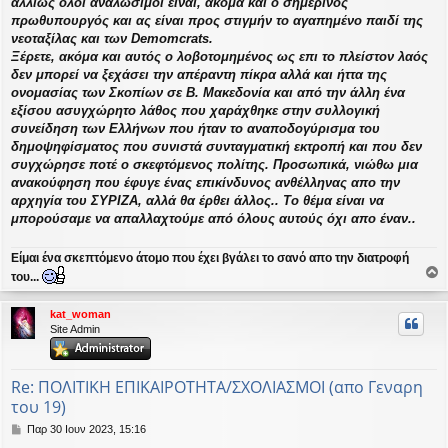
αλλιώς όλοι αναλώσιμοι είναι, ακόμα και ο σημερινός
η
πρωθυπουργός και ας είναι προς στιγμήν το αγαπημένο παιδί της
νεοταξίλας και των Demomcrats.
Ξέρετε, ακόμα και αυτός ο λοβοτομημένος ως επι το πλείστον λαός
δεν μπορεί να ξεχάσει την απέραντη πίκρα αλλά και ήττα της
ονομασίας των Σκοπίων σε Β. Μακεδονία και από την άλλη ένα
εξίσου ασυγχώρητο λάθος που χαράχθηκε στην συλλογική
συνείδηση των Ελλήνων που ήταν το αναποδογύρισμα του
δημοψηφίσματος που συνιστά συνταγματική εκτροπή και που δεν
συγχώρησε ποτέ ο σκεφτόμενος πολίτης. Προσωπικά, νιώθω μια
ανακούφηση που έφυγε ένας επικίνδυνος ανθέλληνας απο την
αρχηγία του ΣΥΡΙΖΑ, αλλά θα έρθει άλλος.. Το θέμα είναι να
μπορούσαμε να απαλλαχτούμε από όλους αυτούς όχι απο έναν..
Είμαι ένα σκεπτόμενο άτομο που έχει βγάλει το σανό απο την διατροφή
του...
ο
ρ
kat_woman
υ
Site Admin
ή
Re: ΠΟΛΙΤΙΚΗ ΕΠΙΚΑΙΡΟΤΗΤΑ/ΣΧΟΛΙΑΣΜΟΙ (απο Γεναρη
του 19)
Δ
Παρ 30 Ιουν 2023, 15:16
η