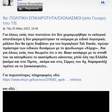
η
Σούπερ Ιδεογραφίτης
εις
Re: ΠΟΛΙΤΙΚΗ ΕΠΙΚΑΙΡΟΤΗΤΑ/ΣΧΟΛΙΑΣΜΟΙ (απο Γεναρη
του 19)
Δ
Πέμ 25 Μάιος 2023, 16:46
η
Για όλους εσάς που πιστεύετε ότι δεν χειραγωγήθηκε το εκλογικό
μ
αποτέλεσμα ή δεν μαγειρεύτηκαν τα νούμερα με ειδικό λογισμικό,
ο
σ
μάλλον δεν θα έχετε διαβάσει για τον Ισραηληνό Ταλ Χανάν, πρώην
ί
πράκτορα των ειδικών δυνάμεων με το ψευδωνυμο «Χόρχε».. Και
ε
για όλους εσάς που θεωρείτε ότι ο mr. Bean κατάφερε με το σπαθί
υ
του να κατορθώσει το ακατόρθωτο κάνοντας μπλέ όλη την Ελλάδα
σ
(ακόμα και στα Τέμπη , ακόμα και στις Σέρρες του Αχ. Καραμανλή)
η
πρέπει να το ξανασκεφτείτε..
Για περισσότερες πληροφορίες εδώ
:
https://www.efsyn.gr/kosmos/378583_apok ... roforisis
και εδώ
: