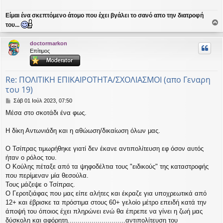
Είμαι ένα σκεπτόμενο άτομο που έχει βγάλει το σανό απο την διατροφή
του...
ο
ρ
doctormarkon
υ
Επίτιμος
ή
Re: ΠΟΛΙΤΙΚΗ ΕΠΙΚΑΙΡΟΤΗΤΑ/ΣΧΟΛΙΑΣΜΟΙ (απο Γεναρη
του 19)
Δ
Σάβ 01 Ιούλ 2023, 07:50
η
Μέσα στο σκοτάδι ένα φως.
μ
ο
σ
Η δίκη Αντωνιάδη και η αθώωση/δικαίωση όλων μας.
ί
ε
Ο Τσίπρας τιμωρήθηκε γιατί δεν έκανε αντιπολίτευση εφ όσον αυτός
υ
ήταν ο ρόλος του.
σ
Ο Κούλης πέταξε από τα ψηφοδέλτια τους "ειδικούς" της καταστροφής
η
που περίμεναν μία θεσούλα.
Τους μάζεψε ο Τσίπρας.
Ο Γεροτζιάφας που μας είπε αλήτες και έκραζε για υποχρεωτικά από
12+ και έβρισκε τα πρόστιμα στους 60+ γελοίο μέτρο επειδή κατά την
άποψή του όποιος έχει πληρώνει ενώ θα έπρεπε να γίνει η ζωή μας
δύσκολη και αφόρητη.............................αντιπολίτευση του