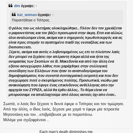
μ
dim
έγραψε:
↑
ο
σ
kat_woman
έγραψε:
↑
ί
Παραιτήθηκε ο Τσίπρας
ε
υ
Ο ρόλος του ως ολετήρας ολοκληρώθηκε.. Πλέον δεν τον χρειάζεται
σ
ο μαριονετίστας και τον βάζει προσωρινά στην άκρη. Ετσι και αλλιώς
η
όλοι αναλώσιμοι είναι, ακόμα και ο σημερινός πρωθυπουργός και ας
είναι προς στιγμήν το αγαπημένο παιδί της νεοταξίλας και των
Demomcrats.
Ξέρετε, ακόμα και αυτός ο λοβοτομημένος ως επι το πλείστον λαός
δεν μπορεί να ξεχάσει την απέραντη πίκρα αλλά και ήττα της
ονομασίας των Σκοπίων σε Β. Μακεδονία και από την άλλη ένα
εξίσου ασυγχώρητο λάθος που χαράχθηκε στην συλλογική
συνείδηση των Ελλήνων που ήταν το αναποδογύρισμα του
δημοψηφίσματος που συνιστά συνταγματική εκτροπή και που δεν
συγχώρησε ποτέ ο σκεφτόμενος πολίτης. Προσωπικά, νιώθω μια
ανακούφηση που έφυγε ένας επικίνδυνος ανθέλληνας απο την
αρχηγία του ΣΥΡΙΖΑ, αλλά θα έρθει άλλος.. Το θέμα είναι να
μπορούσαμε να απαλλαχτούμε από όλους αυτούς όχι απο έναν..
Σωστά, ο λαός δεν ξέχασε τι δεινά έφερε ο Τσίπρας και τον τιμώρησε.
Από την άλλη, ο ίδιος λαός, ξέχασε μια χαρά τι έφερε μία τετραετία
Μητσοτάκη και τον...επιβράβευσε με το παραπάνω.
Μιλάμε για σχιζοφρένεια...
Each man's death diminishes me,