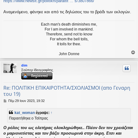
σ
https://www.newsit.gr/politikh/paraitit ... s/3807866/
ί
ε
Αναμενόμενο, φάνηκε και από τις δηλώσεις του το βράδι των εκλογών.
υ
σ
η
Each man's death diminishes me,
For I am involved in mankind.
Therefore, send not to know
For whom the bell tolls,
It tolls for thee.
John Donne
ο
ρ
dim
υ
Σούπερ Ιδεογραφίτης
ή
Re: ΠΟΛΙΤΙΚΗ ΕΠΙΚΑΙΡΟΤΗΤΑ/ΣΧΟΛΙΑΣΜΟΙ (απο Γεναρη
του 19)
Δ
Πέμ 29 Ιουν 2023, 19:32
η
μ
kat_woman
έγραψε:
↑
ο
Παραιτήθηκε ο Τσίπρας
σ
ί
Ο ρόλος του ως ολετήρας ολοκληρώθηκε.. Πλέον δεν τον χρειάζεται
ε
υ
ο μαριονετίστας και τον βάζει προσωρινά στην άκρη. Ετσι και
σ