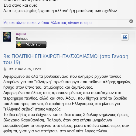
Ένα σανό και αυτό.
Από τις μειοψηφίες έρχεται η αλλαγή ή η ματαίωση των σχεδίων.
Μη σκοτώνετε τα κουνούπια. Αλλοι σας πίνουν το αίμα
ο
ρ
Aquila
υ
Επίτιμος
ή
Re: ΠΟΛΙΤΙΚΗ ΕΠΙΚΑΙΡΟΤΗΤΑ/ΣΧΟΛΙΑΣΜΟΙ (απο Γεναρη
του 19)
Δ
Τετ 08 Ιαν 2025, 11:29
η
Αφιερωμένο σε όλα τα βοθροκάναλα που ολημερίς ρίχνουν τόνους
μ
δακρύων για τον "εθνάρχη" πρωθυπουργό που πέθανε πλήρης ημερών,
ο
σ
ήσυχα στον ύπνο του, ατιμώρητος και ζάμπλουτος.
ί
Αφιερωμένο σε όλους τους προσκυνημένους που συμπάσχουν στο
ε
τετραήμερο πένθος, αλλά και στον Άδωνι που θίχτηκε από τα βρισίδια
υ
του λαού προς τον νεκρό προδότη του Ελληνισμού, και μίλησε για
σ
"ελληνικό σεβας" στους νεκρούς.
η
Το ίδιο σέβας που δείχνουν και οι ίδιοι στους 3 δολοφονημένους ήρωες,
Βλαχάκο,Καραθανάση, Γιαλοψό, όταν στα ετήσια μνημόσυνα
εκσφεδονίζουν τα στεφάνια από αέρος, μέσα από ένα ελικόπτερο, σαν
φρίσμπι, γιατί για να πατήσουν στο νησί ούτε λόγος πλέον...