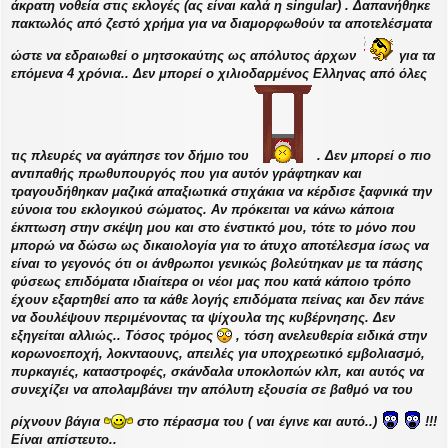
άκρατη νοθεία στις εκλογές (ας είναι καλά η singular) . Δαπανήθηκε
πακτωλός από ζεστό χρήμα για να διαμορφωθούν τα αποτελέσματα
ώστε να εδραιωθεί ο μητσοκαύτης ως απόλυτος άρχων
για τα
επόμενα 4 χρόνια.. Δεν μπορεί ο χιλιοδαρμένος Ελληνας από όλες
τις πλευρές να αγάπησε τον δήμιο του
. Δεν μπορεί ο πιο
αντιπαθής πρωθυπουργός που για αυτόν γράφτηκαν και
τραγουδήθηκαν μαζικά απαξιωτικά στιχάκια να κέρδισε ξαφνικά την
εύνοια του εκλογικού σώματος. Αν πρόκειται να κάνω κάποια
έκπτωση στην σκέψη μου και στο ένστικτό μου, τότε το μόνο που
μπορώ να δώσω ως δικαιολογία για το άτυχο αποτέλεσμα ίσως να
είναι το γεγονός ότι οι άνθρωποι γενικώς βολεύτηκαν με τα πάσης
φύσεως επιδόματα ιδιαίτερα οι νέοι μας που κατά κάποιο τρόπο
έχουν εξαρτηθεί απο τα κάθε λογής επιδόματα πείνας και δεν πάνε
να δουλέψουν περιμένοντας τα ψίχουλα της κυβέρνησης. Δεν
εξηγείται αλλιώς.. Τόσος τρόμος
, τόση ανελευθερία ειδικά στην
κορωνοεποχή, λοκνταουνς, απειλές για υποχρεωτικό εμβολιασμό,
πυρκαγιές, καταστροφές, σκάνδαλα υποκλοπών κλπ, και αυτός να
συνεχίζει να απολαμβάνει την απόλυτη εξουσία σε βαθμό να του
ρίχνουν βάγια
στο πέρασμα του ( ναι έγινε και αυτό..)
!!!
Είναι απίστευτο..