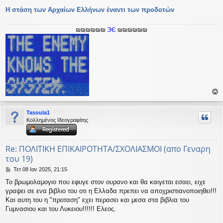
Η στάση των Αρχαίων Ελλήνων έναντι των προδοτών
₪₪₪₪₪₪
ЭЄ
₪₪₪₪₪₪
ο
ρ
Tasoula1
υ
Κολλημένος Ιδεογραφίτης
ή
Re: ΠΟΛΙΤΙΚΗ ΕΠΙΚΑΙΡΟΤΗΤΑ/ΣΧΟΛΙΑΣΜΟΙ (απο Γεναρη
του 19)
Δ
Τετ 08 Ιαν 2025, 21:15
η
Το βρωμολαμογιο που εφυγε στον ουρανο και θα καιγεται εσαει, ειχε
μ
γραψει σε ενα βιβλιο του οτι η Ελλαδα πρεπει να αποχριστιανοποιηθει!!!
ο
σ
Και αυτη του η "προταση" εχει περασει και μεσα στα βιβλια του
ί
Γυμνασιου και του Λυκειου!!!!!! Ελεος.
ε
υ