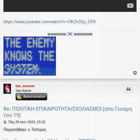
https://www.youtube.com/watch?v=OKZvD2y_CF8
₪₪₪₪₪₪
ЭЄ
₪₪₪₪₪₪
ο
ρ
kat_woman
υ
Site Admin
ή
Re: ΠΟΛΙΤΙΚΗ ΕΠΙΚΑΙΡΟΤΗΤΑ/ΣΧΟΛΙΑΣΜΟΙ (απο Γεναρη
του 19)
Δ
Πέμ 29 Ιουν 2023, 15:22
η
Παραιτήθηκε ο Τσίπρας
μ
ο