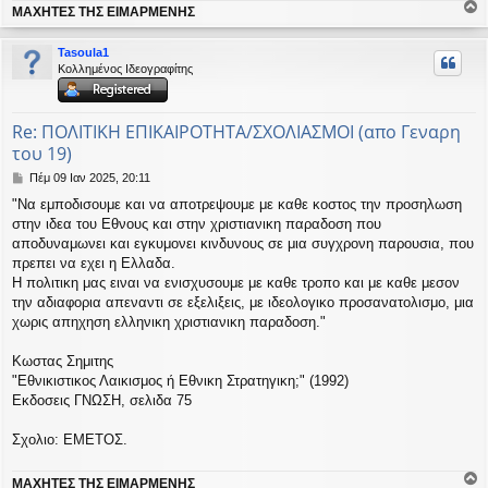
ΜΑΧΗΤΕΣ ΤΗΣ ΕΙΜΑΡΜΕΝΗΣ
σ
ο
η
ρ
Tasoula1
υ
Κολλημένος Ιδεογραφίτης
ή
Re: ΠΟΛΙΤΙΚΗ ΕΠΙΚΑΙΡΟΤΗΤΑ/ΣΧΟΛΙΑΣΜΟΙ (απο Γεναρη
του 19)
Δ
Πέμ 09 Ιαν 2025, 20:11
η
"Να εμποδισουμε και να αποτρεψουμε με καθε κοστος την προσηλωση
μ
στην ιδεα του Εθνους και στην χριστιανικη παραδοση που
ο
σ
αποδυναμωνει και εγκυμονει κινδυνους σε μια συγχρονη παρουσια, που
ί
πρεπει να εχει η Ελλαδα.
ε
Η πολιτικη μας ειναι να ενισχυσουμε με καθε τροπο και με καθε μεσον
υ
την αδιαφορια απεναντι σε εξελιξεις, με ιδεολογικο προσανατολισμο, μια
σ
χωρις απηχηση ελληνικη χριστιανικη παραδοση."
η
Κωστας Σημιτης
"Εθνικιστικος Λαικισμος ή Εθνικη Στρατηγικη;" (1992)
Εκδοσεις ΓΝΩΣΗ, σελιδα 75
Σχολιο: ΕΜΕΤΟΣ.
ΜΑΧΗΤΕΣ ΤΗΣ ΕΙΜΑΡΜΕΝΗΣ