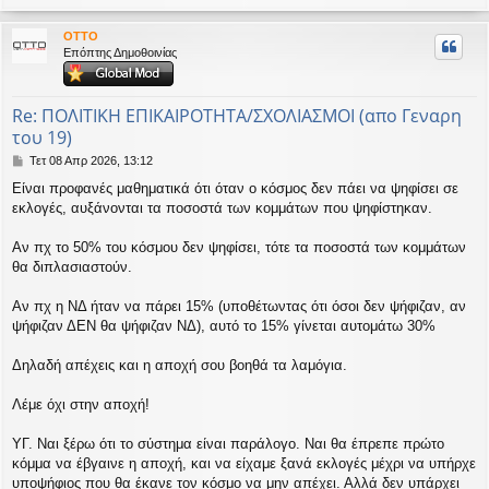
ο
ρ
OTTO
υ
Επόπτης Δημοθοινίας
ή
Re: ΠΟΛΙΤΙΚΗ ΕΠΙΚΑΙΡΟΤΗΤΑ/ΣΧΟΛΙΑΣΜΟΙ (απο Γεναρη
του 19)
Δ
Τετ 08 Απρ 2026, 13:12
η
Είναι προφανές μαθηματικά ότι όταν ο κόσμος δεν πάει να ψηφίσει σε
μ
εκλογές, αυξάνονται τα ποσοστά των κομμάτων που ψηφίστηκαν.
ο
σ
ί
Αν πχ το 50% του κόσμου δεν ψηφίσει, τότε τα ποσοστά των κομμάτων
ε
θα διπλασιαστούν.
υ
σ
Αν πχ η ΝΔ ήταν να πάρει 15% (υποθέτωντας ότι όσοι δεν ψήφιζαν, αν
η
ψήφιζαν ΔΕΝ θα ψήφιζαν ΝΔ), αυτό το 15% γίνεται αυτομάτω 30%
Δηλαδή απέχεις και η αποχή σου βοηθά τα λαμόγια.
Λέμε όχι στην αποχή!
ΥΓ. Ναι ξέρω ότι το σύστημα είναι παράλογο. Ναι θα έπρεπε πρώτο
κόμμα να έβγαινε η αποχή, και να είχαμε ξανά εκλογές μέχρι να υπήρχε
υποψήφιος που θα έκανε τον κόσμο να μην απέχει. Αλλά δεν υπάρχει