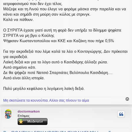
ιατροφασισμού που δεν έχει τέλος.
Μάζεψε και τη Λινού που έλεγε να φοράμε μάσκα στην παραλία και να
κάνει και σημάδι στη μούρη σαν κώλος με στρινγκ.
Καλά να πάθουν.
Ο ΣΥΡΙΓΓΑ έχασε γιατί αυτή τη φορά δεν υπήρξε το δίλημμα ψηφίστε
ΣΥΡΙΓΓΑ να μη βγει ο Κούλης
Ψήφισαν Κωσταντοπούλου και ΚΚΕ και Καζάκη που πήρε 0,5%
Για την ακροδεξιά που λέμε καλά τα λέει ο Κοντογιώργης. Δεν πρόκειται
για ακροδεξιά.
Λαϊκή δεξιά και για το λόγο αυτό ο Κασιδιάρης άλλαξε ρώτα.
Αυτό σημαίνει κάτι.
Δε θα ψήφιζα ποτέ Νατσιό Σπαρτιάτες Βελόπουλο Κασιδιάρη....
Αυτό είναι άλλη ιστορία.
Πολύ μεγάλο κεφάλαιο η λεγόμενη λαϊκή δεξιά.
Μη σκοτώνετε τα κουνούπια. Αλλοι σας πίνουν το αίμα
ο
ρ
doctormarkon
υ
Επίτιμος
ή