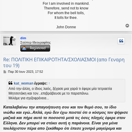
For I am involved in mankind.
Therefore, send not to know
For whom the bell tolls,
It tolls for thee.
John Donne
ο
ρ
dim
υ
Σούπερ Ιδεογραφίτης
ή
Re: ΠΟΛΙΤΙΚΗ ΕΠΙΚΑΙΡΟΤΗΤΑ/ΣΧΟΛΙΑΣΜΟΙ (απο Γεναρη
του 19)
Δ
Παρ 30 Ιουν 2023, 17:52
η
μ
kat_woman
έγραψε:
↑
ο
Από την άλλη, ο ίδιος λαός, ξέχασε μια χαρά τι έφερε μία τετραετία
σ
Μητσοτάκη και τον...επιβράβευσε με το παραπάνω.
ί
Μιλάμε για σχιζοφρένεια...
ε
υ
Καταλαβαίνω την απαγοήτευση σου και τον θυμό σου, το ίδιο
σ
η
νιώθω και εγώ..Απλά, εγώ δεν έχω πειστεί ότι ο κόσμος τον ψήφισε
μαζικά και πήρε αυτό το ποσοστό μετά τις όσες πληγές έφερε στον
Ελληνα. Δεν μπορεί να στέκει αυτή η παράνοια. Είναι για μένα
τουλάχιστον πέρα απο ξεκάθαρο ότι έπεσε χοντρό μαγείρεμα και