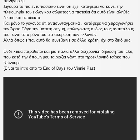
πανηγυρίζει.
ο
σ
Σίγουρα το πιο εντυπωσιακό είναι ότι εχει καταφέρει να κάνει την
ί
πλειοψηφία του εκλογικού σώματος να πιστεύει ότι αυτό είναι αληθές,
ε
δίκαιο και αποδεκτό.
υ
Και μόνο το γεγονός ότι αντισυνταγματικά , κατάφερε να χειραγωγήσει
σ
τον Άρειο Πάγο την ύστατη στιγμή, επιλεγοντας ο ίδιος τους αντιπάλους
η
του, είναι από μόνο του μια ακύρωση των εκλογών.
Αλλά όπως είπα, αυτό θα συνέβαινε σε άλλα κράτη, όχι στο δικό μας.
Ενδεικτικά παραθέτω και μια παλιά αλλά διαχρονική δήλωση του Icke,
που κατά την άποψη μου ταιριάζει γάντι στο προεκλογικό τσίρκο που
βιώνουμε.
(Είναι το intro από το End of Days του Vinnie Paz)