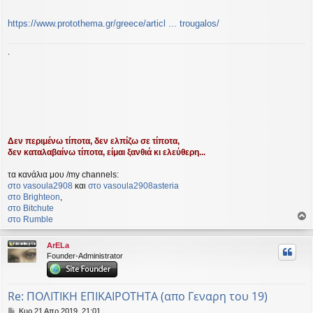
https://www.protothema.gr/greece/articl ... trougalos/
.
Δεν περιμένω τίποτα, δεν ελπίζω σε τίποτα,
δεν καταλαβαίνω τίποτα, είμαι ξανθιά κι ελεύθερη...
τα κανάλια μου /my channels:
στο vasoula2908
και
στο vasoula2908asteria
στο Βrighteon
,
στο Bitchute
στο Rumble
ο
ρ
ArELa
υ
Founder-Administrator
ή
Re: ΠΟΛΙΤΙΚΗ ΕΠΙΚΑΙΡΟΤΗΤΑ (απο Γεναρη του 19)
Δ
Κυρ 21 Απρ 2019, 21:01