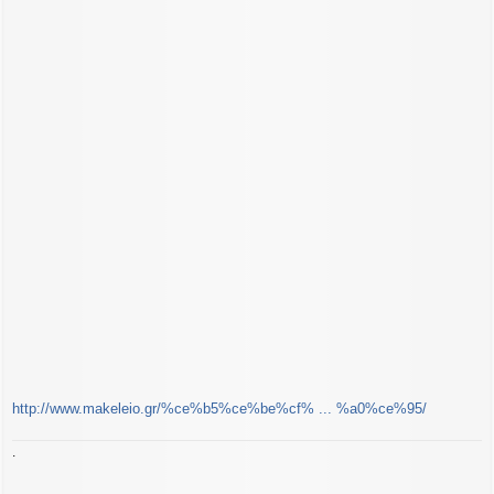
http://www.makeleio.gr/%ce%b5%ce%be%cf% ... %a0%ce%95/
.