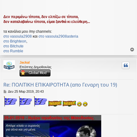
Δεν περιμένω τίποτα, δεν ελπίζω σε τίποτα,
δεν καταλαβαίνω τίποτα, είμαι ξανθιά κι ελεύθερη...
τα κανάλια μου /my channels:
στο vasoula2908
και
στο vasoula2908asteria
στο Βrighteon
,
στο Bitchute
στο Rumble
ο
ρ
Jackal
υ
Επόπτης Δημοθοινίας
ή
Re: ΠΟΛΙΤΙΚΗ ΕΠΙΚΑΙΡΟΤΗΤΑ (απο Γεναρη του 19)
Δ
Δευ 25 Μαρ 2019, 20:43
η
μ
ο
σ
ί
ε
υ
σ
η