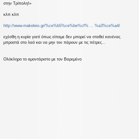
στην Τρίπολη!»
ο
σ
ί
κλπ κλπ
ε
υ
http://www.makeleio.gr/%ce%b5%ce%be%cf% ... %a3%ce%a4/
σ
η
εχέσθη η κυρία γιατί όπως είπαμε δεν μπορεί να σταθεί κανένας
μπροστά στο λαό και να μην τον πάρουν με τις πέτρες...
Ολόκληρο το αμοντάριστο με τον Βαρεμένο