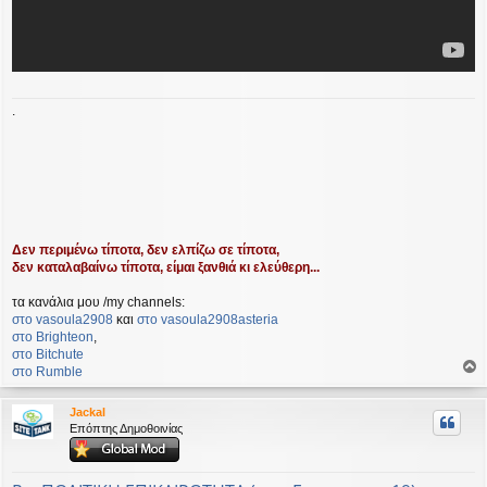
.
Δεν περιμένω τίποτα, δεν ελπίζω σε τίποτα,
δεν καταλαβαίνω τίποτα, είμαι ξανθιά κι ελεύθερη...
τα κανάλια μου /my channels:
στο vasoula2908
και
στο vasoula2908asteria
στο Βrighteon
,
στο Bitchute
στο Rumble
ο
ρ
Jackal
υ
Επόπτης Δημοθοινίας
ή