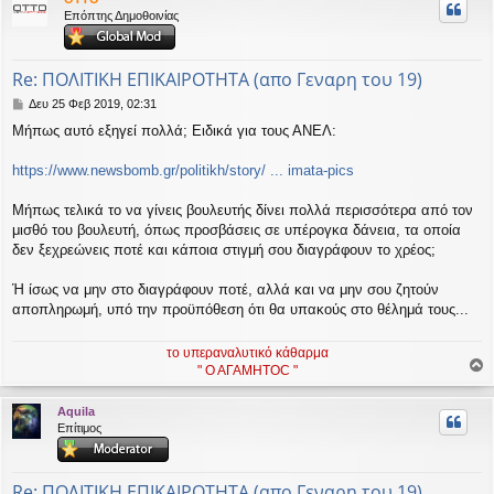
η
Επόπτης Δημοθοινίας
εις
Re: ΠΟΛΙΤΙΚΗ ΕΠΙΚΑΙΡΟΤΗΤΑ (απο Γεναρη του 19)
Δ
Δευ 25 Φεβ 2019, 02:31
η
Μήπως αυτό εξηγεί πολλά; Ειδικά για τους ΑΝΕΛ:
μ
ο
σ
https://www.newsbomb.gr/politikh/story/ ... imata-pics
ί
ε
Μήπως τελικά το να γίνεις βουλευτής δίνει πολλά περισσότερα από τον
υ
μισθό του βουλευτή, όπως προσβάσεις σε υπέρογκα δάνεια, τα οποία
σ
δεν ξεχρεώνεις ποτέ και κάποια στιγμή σου διαγράφουν το χρέος;
η
Ή ίσως να μην στο διαγράφουν ποτέ, αλλά και να μην σου ζητούν
αποπληρωμή, υπό την προϋπόθεση ότι θα υπακούς στο θέλημά τους...
το υπεραναλυτικό κάθαρμα
" Ο ΑΓΑΜΗΤΟC "
ο
ρ
Aquila
υ
Επίτιμος
ή
Re: ΠΟΛΙΤΙΚΗ ΕΠΙΚΑΙΡΟΤΗΤΑ (απο Γεναρη του 19)