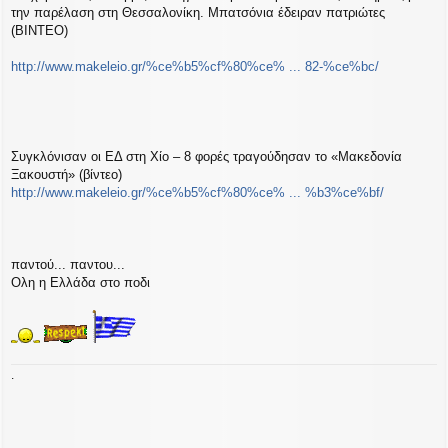
την παρέλαση στη Θεσσαλονίκη. Μπατσόνια έδειραν πατριώτες
(ΒΙΝΤΕΟ)
http://www.makeleio.gr/%ce%b5%cf%80%ce% ... 82-%ce%bc/
Συγκλόνισαν οι ΕΔ στη Χίο – 8 φορές τραγούδησαν το «Μακεδονία
Ξακουστή» (βίντεο)
http://www.makeleio.gr/%ce%b5%cf%80%ce% ... %b3%ce%bf/
παντού... παντου...
Ολη η Ελλάδα στο ποδι
.