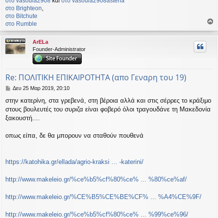
στο vasoula2908
και
στο vasoula2908asteria
στο Βrighteon
,
στο Bitchute
στο Rumble
ο
ρ
ArELa
υ
Founder-Administrator
ή
Re: ΠΟΛΙΤΙΚΗ ΕΠΙΚΑΙΡΟΤΗΤΑ (απο Γεναρη του 19)
Δ
Δευ 25 Μαρ 2019, 20:10
η
στην κατερίνη, στα γρεβενά, στη βέροια αλλά και στις σέρρες το κράξιμο
μ
στους βουλευτές του συριζα είναι φοβερό όλοι τραγουδάνε τη Μακεδονία
ο
σ
ξακουστή....
ί
ε
οπως είπα, δε θα μπορουν να σταθούν πουθενά
υ
σ
η
https://katohika.gr/ellada/agrio-kraksi ... -katerini/
http://www.makeleio.gr/%ce%b5%cf%80%ce% ... %80%ce%af/
http://www.makeleio.gr/%CE%B5%CE%BE%CF% ... %A4%CE%9F/
http://www.makeleio.gr/%ce%b5%cf%80%ce% ... %99%ce%96/