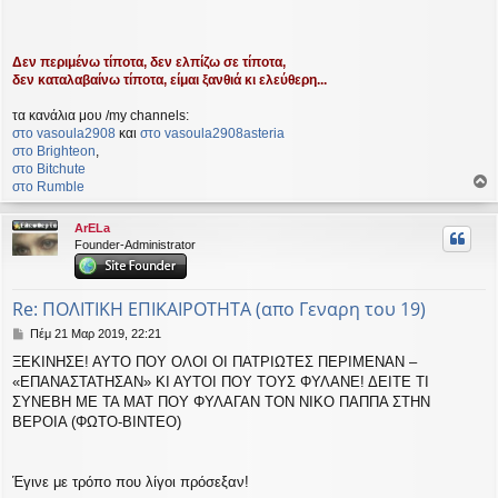
Δεν περιμένω τίποτα, δεν ελπίζω σε τίποτα,
δεν καταλαβαίνω τίποτα, είμαι ξανθιά κι ελεύθερη...
τα κανάλια μου /my channels:
στο vasoula2908
και
στο vasoula2908asteria
στο Βrighteon
,
στο Bitchute
στο Rumble
ο
ρ
ArELa
υ
Founder-Administrator
ή
Re: ΠΟΛΙΤΙΚΗ ΕΠΙΚΑΙΡΟΤΗΤΑ (απο Γεναρη του 19)
Δ
Πέμ 21 Μαρ 2019, 22:21
η
ΞΕΚΙΝΗΣΕ! ΑΥΤΟ ΠΟΥ ΟΛΟΙ ΟΙ ΠΑΤΡΙΩΤΕΣ ΠΕΡΙΜΕΝΑΝ –
μ
«ΕΠΑΝΑΣΤΑΤΗΣΑΝ» ΚΙ ΑΥΤΟΙ ΠΟΥ ΤΟΥΣ ΦΥΛΑΝΕ! ΔΕΙΤΕ ΤΙ
ο
σ
ΣΥΝΕΒΗ ΜΕ ΤΑ ΜΑΤ ΠΟΥ ΦΥΛΑΓΑΝ ΤΟΝ ΝΙΚΟ ΠΑΠΠΑ ΣΤΗΝ
ί
ΒΕΡΟΙΑ (ΦΩΤΟ-ΒΙΝΤΕΟ)
ε
υ
σ
Έγινε με τρόπο που λίγοι πρόσεξαν!
η