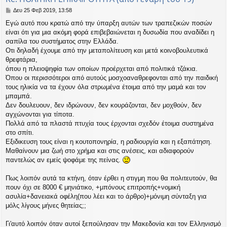
Δ
Δευ 25 Φεβ 2019, 13:58
η
Εγώ αυτό που κρατώ από την ύπαρξη αυτών των τραπεζικών ποσών
μ
είναι ότι για μια ακόμη φορά επιβεβαιώνεται η δυσωδία που αναδίδει η
ο
σ
σαπίλα του συστήματος στην Ελλάδα.
ί
Οτι δηλαδή έχουμε από την μεταπολίτευση και μετά κοινοβουλευτικά
ε
θρεφτάρια,
υ
όπου η πλειοψηφία των οποίων προέρχεται από πολιτικά τζάκια.
σ
Όπου οι περισσότεροι από αυτούς μοσχοαναθρεφονται από την παιδική
η
τους ηλικία να τα έχουν όλα στρωμένα έτοιμα από την μαμά και τον
μπαμπά.
Δεν δουλευουν, δεν ιδρώνουν, δεν κουράζονται, δεν μοχθούν, δεν
αγχώνονται για τίποτα.
Πολλά από τα πλαστά πτυχία τους έρχονται σχεδόν έτοιμα συστημένα
στο σπίτι.
Εξιδικευση τους είναι η κουτοπονηρία, η ραδιουργία και η εξαπάτηση.
Μαθαίνουν μια ζωή στο χρήμα και στις ανέσεις, και αδιαφορούν
παντελώς αν εμείς ψοφάμε της πείνας.
Πως λοιπόν αυτά τα κτήνη, όταν έρθει η στιγμη που θα πολιτευτούν, θα
πουν όχι σε 8000 € μηνιάτικο, +μπόνους επιτροπής+νομική
ασυλία+δανειακά οφέλη(που λέει και το άρθρο)+μόνιμη σύνταξη για
μόλς λίγους μήνες θητείας;;
Γι'αυτό λοιπόν όταν αυτοί ξεπούλησαν την Μακεδονία και τον Ελληνισμό