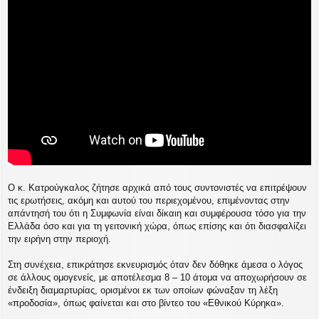
Ο κ. Κατρούγκαλος ζήτησε αρχικά από τους συντονιστές να επιτρέψουν
τις ερωτήσεις, ακόμη και αυτού του περιεχομένου, επιμένοντας στην
απάντησή του ότι η Συμφωνία είναι δίκαιη και συμφέρουσα τόσο για την
Ελλάδα όσο και για τη γειτονική χώρα, όπως επίσης και ότι διασφαλίζει
την ειρήνη στην περιοχή.
Στη συνέχεια, επικράτησε εκνευρισμός όταν δεν δόθηκε άμεσα ο λόγος
σε άλλους ομογενείς, με αποτέλεσμα 8 – 10 άτομα να αποχωρήσουν σε
ένδειξη διαμαρτυρίας, ορισμένοι εκ των οποίων φώναξαν τη λέξη
«προδοσία», όπως φαίνεται και στο βίντεο του «Εθνικού Κύρηκα».