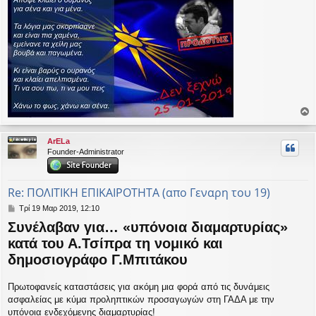
ο
ρ
ArELa
υ
Founder-Administrator
ή
Re: ΠΟΛΙΤΙΚΗ ΕΠΙΚΑΙΡΟΤΗΤΑ (απο Γεναρη του 19)
Δ
Τρί 19 Μαρ 2019, 12:10
η
Συνέλαβαν για… «υπόνοια διαμαρτυρίας»
μ
ο
κατά του Α.Τσίπρα τη νομικό και
σ
δημοσιογράφο Γ.Μπιτάκου
ί
ε
υ
Πρωτοφανείς καταστάσεις για ακόμη μια φορά από τις δυνάμεις
σ
ασφαλείας με κύμα προληπτικών προσαγωγών στη ΓΑΔΑ με την
η
υπόνοια ενδεχόμενης διαμαρτυρίας!