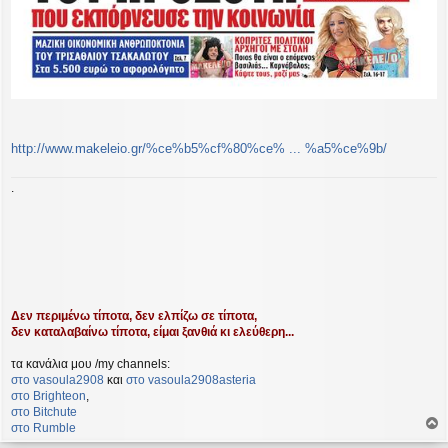
http://www.makeleio.gr/%ce%b5%cf%80%ce% ... %a5%ce%9b/
.
Δεν περιμένω τίποτα, δεν ελπίζω σε τίποτα,
δεν καταλαβαίνω τίποτα, είμαι ξανθιά κι ελεύθερη...
τα κανάλια μου /my channels:
στο vasoula2908
και
στο vasoula2908asteria
στο Βrighteon
,
στο Bitchute
στο Rumble
ο