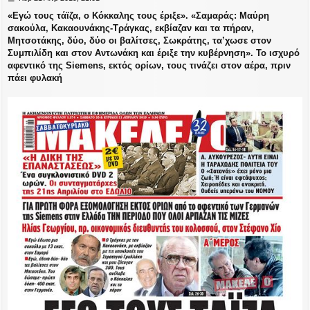
η
«Εγώ τους τάϊζα, ο Κόκκαλης τους έριξε». «Σαμαράς: Μαύρη
μ
σακούλα, Κακαουνάκης-Τράγκας, εκβίαζαν και τα πήραν,
ο
σ
Μητσοτάκης, δύο, δύο οι βαλίτσες, Σωκράτης, τα’χωσε στον
ί
Συμπιλίδη και στον Αντωνάκη και έριξε την κυβέρνηση». Το ισχυρό
ε
αφεντικό της Siemens, εκτός ορίων, τους τινάζει στον αέρα, πριν
υ
πάει φυλακή
σ
η