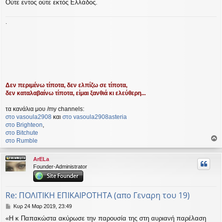
Ούτε εντος ούτε εκτός Ελλάδος.
.
Δεν περιμένω τίποτα, δεν ελπίζω σε τίποτα,
δεν καταλαβαίνω τίποτα, είμαι ξανθιά κι ελεύθερη...
τα κανάλια μου /my channels:
στο vasoula2908
και
στο vasoula2908asteria
στο Βrighteon
,
στο Bitchute
στο Rumble
ο
ρ
ArELa
υ
Founder-Administrator
ή
Re: ΠΟΛΙΤΙΚΗ ΕΠΙΚΑΙΡΟΤΗΤΑ (απο Γεναρη του 19)
Δ
Κυρ 24 Μαρ 2019, 23:49
η
«Η κ Παπακώστα ακύρωσε την παρουσία της στη αυριανή παρέλαση
μ