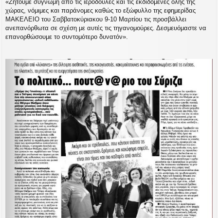
«Ζητούμε συγνώμη από τις ιερόδουλες και τις εκδιδόμενες όλης της
υ
χώρας, νόμιμες και παράνομες καθώς το εξώφυλλο της εφημερίδας
σ
ΜΑΚΕΛΕΙΟ του Σαββατοκύριακου 9-10 Μαρτίου τις προσβάλλει
η
ανεπανόρθωτα σε σχέση με αυτές τις τηγανομούρες. Δεσμευόμαστε να
επανορθώσουμε το συντομότερο δυνατόν».