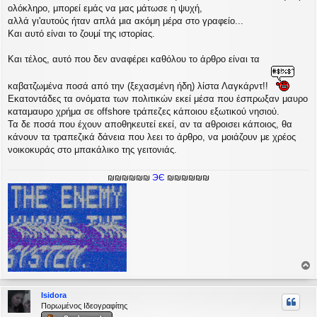
ολόκληρο, μπορεί εμάς να μας μάτωσε η ψυχή,
αλλά γι'αυτούς ήταν απλά μια ακόμη μέρα στο γραφείο...
Και αυτό είναι το ζουμί της ιστορίας.
Και τέλος, αυτό που δεν αναφέρει καθόλου το άρθρο είναι τα
καβατζωμένα ποσά από την (ξεχασμένη ήδη) λίστα Λαγκάρντ!!
Εκατοντάδες τα ονόματα των πολιτικών εκεί μέσα που έσπρωξαν μαυρο
καταμαυρο χρήμα σε offshore τράπεζες κάποιου εξωτικού νησιού.
Τα δε ποσά που έχουν αποθηκευτεί εκεί, αν τα αθροισει κάποιος, θα
κάνουν τα τραπεζικά δάνεια που λεει το άρθρο, να μοιάζουν με χρέος
νοικοκυράς στο μπακάλικο της γειτονιάς.
₪₪₪₪₪₪
ЭЄ
₪₪₪₪₪₪
ο
ρ
Isidora
υ
Πορωμένος Ιδεογραφίτης