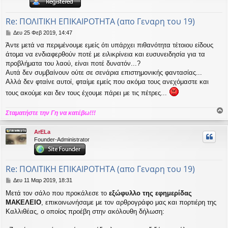
ή
Re: ΠΟΛΙΤΙΚΗ ΕΠΙΚΑΙΡΟΤΗΤΑ (απο Γεναρη του 19)
Δ
Δευ 25 Φεβ 2019, 14:47
η
Άντε μετά να περιμένουμε εμείς ότι υπάρχει πιθανότητα τέτοιου είδους
μ
άτομα να ενδιαφερθούν ποτέ με ειλικρίνεια και ευσυνειδησία για τα
ο
σ
προβλήματα του λαού, είναι ποτέ δυνατόν...?
ί
Αυτά δεν συμβαίνουν ούτε σε σενάρια επιστημονικής φαντασίας...
ε
Αλλά δεν φταίνε αυτοί, φταίμε εμείς που ακόμα τους ανεχόμαστε και
υ
τους ακούμε και δεν τους έχουμε πάρει με τις πέτρες...
σ
η
Σταματήστε την Γη να κατέβω!!!
ο
ρ
ArELa
υ
Founder-Administrator
ή
Re: ΠΟΛΙΤΙΚΗ ΕΠΙΚΑΙΡΟΤΗΤΑ (απο Γεναρη του 19)
Δ
Δευ 11 Μαρ 2019, 18:31
η
Μετά τον σάλο που προκάλεσε το
εξώφυλλο της εφημερίδας
μ
ΜΑΚΕΛΕΙΟ
, επικοινωνήσαμε με τον αρθρογράφο μας και πορτιέρη της
ο
σ
Καλλιθέας, ο οποίος προέβη στην ακόλουθη δήλωση:
ί
ε