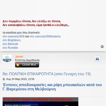
Δεν περιμένω τίποτα, δεν ελπίζω σε τίποτα,
δεν καταλαβαίνω τίποτα, είμαι ξανθιά κι ελεύθερη...
τα κανάλια μου /my channels:
στο vasoula2908
και
στο vasoula2908asteria
στο Βrighteon
,
στο Bitchute
στο Rumble
ο
ρ
Jackal
υ
Επόπτης Δημοθοινίας
ή
Re: ΠΟΛΙΤΙΚΗ ΕΠΙΚΑΙΡΟΤΗΤΑ (απο Γεναρη του 19)
Δ
Κυρ 24 Μαρ 2019, 13:55
η
Έντονες αποδοκιμασίες και ρίψη μπουκαλιών κατά του
μ
Γ. Βαρεμένου στη Μελβούρνη
ο
σ
ί
ε
υ