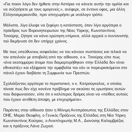
«Για ποιον λόγο δεν ήρθατε στην Αστόρια να κάνετε αυτήν την ομιλία και
να συζητήσετε με τους ομογενείς;», ανέφερε, σε έντονο ύφος, μια άλλη
Ελληνοαμερικανίδα, πριν αποχωρήσει με ανάλογο τρόπο.
Μάλιστα, λίγο έλειψε να ξεφύγει η κατάσταση, όταν λίγο αργότερα ο
πρόεδρος των Βορειοηπειρωτών της Νέας Υόρκης, Κωνσταντίνος
Τσιούρης, ζήτησε να κάνει ερώτηση επίμονα, αλλά αρχικά ο συντονιστής
τού διεμήνυσε ότι δεν υπήρχε χρόνος.
Με τους υπεύθυνους ασφαλείας να του κάνουν συστάσεις και τελικά να
τον απειλούν με αποβολή από την αίθουσα, ο κ. Τσιούρης είπε πως
«ένα εκατομμύριο άτομα που διαμαρτυρήθηκαν στην Ελλάδα δεν είναι
εθνικιστές» και εξέφρασε την αμφιβολία του εάν οι παρευρισκόμενοι στο
πάνελ έχουν διαβάσει τη Συμφωνία των Πρεσπών.
Σχολιάζοντας αργότερα το περιστατικό, ο κ. Κατρούγκαλος, ο οποίος
τόνισε πως δεν είχε κανένα πρόβλημα να ακούσει τις ερωτήσεις αυτών
που διαφωνούσαν, είπε ότι ο καλύτερος δρόμος είναι να «πείθεις αυτούς
που έχουν αντίθετη άποψη, με επιχειρήματα».
Παρόντες στην αίθουσα ήταν η Μόνιμη Αντιπρόσωπος της Ελλάδας στον
ΟΗΕ, Μαρία Θεοφίλη, ο Γενικός Πρόξενος της Ελλάδας στη Νέα Υόρκη
Κωνσταντίνος Κούτρας, ο Αναπληρωτής Μ.Α., Διονύσης Καλαμβρέζος
και η πρόξενος Λάνα Ζωχιού.