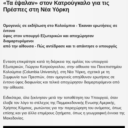
«Τα έψαλαν» στον Κατρούγκαλο για τις
μ
ο
Πρέσπες στη Νέα Υόρκη
σ
ί
ε
υ
Ομογενείς σε εκδήλωση στο Κολούμπια - Έκαναν ερωτήσεις σε
σ
έντονο
η
ύφος στον υπουργό Εξωτερικών και αποχώρησαν
διαμαρτυρόμενοι
από την αίθουσα - Πώς αντέδρασε και τι απάντησε ο υπουργός
Ενταση επικράτησε κατά τη διάρκεια της ομιλίας του υπουργού
Εξωτερικών, Γιώργου Κατρούγκαλου, στην αίθουσα του Πανεπιστημίου
Κολούμπια (Columbia University), στη Νέα Υόρκη, σχετικά με τη
Συμφωνία των Πρεσπών, όταν ομογενείς απηύθυναν ερωτήσεις σε
έντονο ύφος διαφωνίας και τελικά αποχώρησαν διαμαρτυρόμενοι από
την αίθουσα.
Ειδικότερα, όλα ξεκίνησαν μετά την τοποθέτηση του Υπουργού, όταν
έλαβε τον λόγο το στέλεχος της Παμμακεδονικής Ενωσης Αμερικής,
Χρήστος Κόμσιος, ρωτώντας για την παραχώρηση του ονόματος, όπως
επίσης και για άλλα επιμέρους ζητήματα, όπως η γεωγραφική έννοια της
Μακεδονίας.