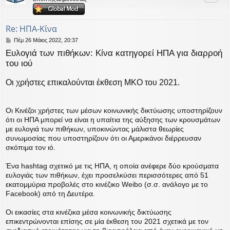
ή
Re: ΗΠΑ-Κίνα
Δ
Πέμ 26 Μάιος 2022, 20:37
η
Ευλογιά των πιθήκων: Κίνα κατηγορεί ΗΠΑ για διαρροή
μ
του ιού
ο
σ
ί
Οι χρήστες επικαλούνται έκθεση ΜΚΟ του 2021.
ε
υ
σ
η
Οι Κινέζοι χρήστες των μέσων κοινωνικής δικτύωσης υποστηρίζουν
ότι οι ΗΠΑ μπορεί να είναι η υπαίτια της αύξησης των κρουσμάτων
με ευλογιά των πιθήκων, υποκινώντας μάλιστα θεωρίες
συνωμοσίας που υποστηρίζουν ότι οι Αμερικάνοι διέρρευσαν
σκόπιμα τον ιό.
Ένα hashtag σχετικό με τις ΗΠΑ, η οποία ανέφερε δύο κρούσματα
ευλογιάς των πιθήκων, έχει προσελκύσει περισσότερες από 51
εκατομμύρια προβολές στο κινέζικο Weibo (σ.σ. ανάλογο με το
Facebook) από τη Δευτέρα.
Οι εικασίες στα κινέζικα μέσα κοινωνικής δικτύωσης
επικεντρώνονται επίσης σε μία έκθεση του 2021 σχετικά με τον