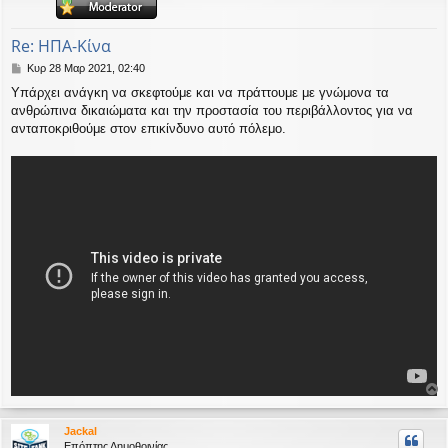
η
εις
Re: ΗΠΑ-Κίνα
Δ
Κυρ 28 Μαρ 2021, 02:40
η
Υπάρχει ανάγκη να σκεφτούμε και να πράττουμε με γνώμονα τα
μ
ανθρώπινα δικαιώματα και την προστασία του περιβάλλοντος για να
ο
σ
ανταποκριθούμε στον επικίνδυνο αυτό πόλεμο.
ί
ε
υ
σ
η
ο
ρ
Jackal
υ
Επόπτης Δημοθοινίας