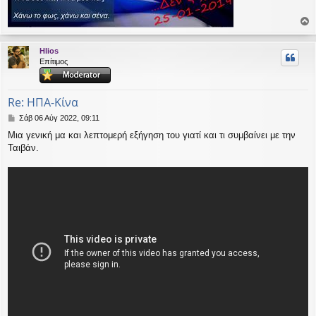
ο
ρ
Hlios
υ
Επίτιμος
ή
Re: ΗΠΑ-Κίνα
Δ
Σάβ 06 Αύγ 2022, 09:11
η
Μια γενική μα και λεπτομερή εξήγηση του γιατί και τι συμβαίνει με την
μ
Ταιβάν.
ο
σ
ί
ε
υ
σ
η