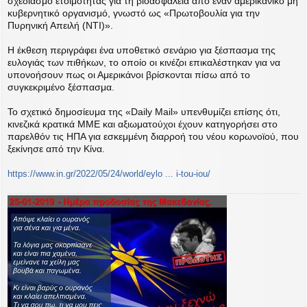
σχεδιασμό ετοιμότητας για τη βιοασφάλεια από έναν αμερικανικό μη
κυβερνητικό οργανισμό, γνωστό ως «Πρωτοβουλία για την
Πυρηνική Απειλή (NTI)».
Η έκθεση περιγράφει ένα υποθετικό σενάριο για ξέσπασμα της
ευλογιάς των πιθήκων, το οποίο οι κινέζοι επικαλέστηκαν για να
υπονοήσουν πως οι Αμερικάνοι βρίσκονται πίσω από το
συγκεκριμένο ξέσπασμα.
Το σχετικό δημοσίευμα της «Daily Mail» υπενθυμίζει επίσης ότι,
κινεζικά κρατικά ΜΜΕ και αξιωματούχοι έχουν κατηγορήσει στο
παρελθόν τις ΗΠΑ για εσκεμμένη διαρροή του νέου κορωνοϊού, που
ξεκίνησε από την Κίνα.
https://www.in.gr/2022/05/24/world/eylo ... i-tou-iou/