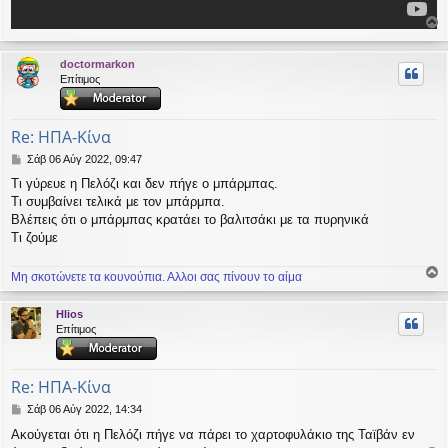
ο
ρ
doctormarkon
υ
Επίτιμος
ή
Re: ΗΠΑ-Κίνα
Δ
Σάβ 06 Αύγ 2022, 09:47
η
Τι γύρευε η Πελόζι και δεν πήγε ο μπάρμπας.
μ
Τι συμβαίνει τελικά με τον μπάρμπα.
ο
σ
Βλέπεις ότι ο μπάρμπας κρατάει το βαλιτσάκι με τα πυρηνικά
ί
Τι ζούμε
ε
υ
Μη σκοτώνετε τα κουνούπια. Αλλοι σας πίνουν το αίμα
σ
ο
η
ρ
Hlios
υ
Επίτιμος
ή
Re: ΗΠΑ-Κίνα
Δ
Σάβ 06 Αύγ 2022, 14:34
η
Ακούγεται ότι η Πελόζι πήγε να πάρει το χαρτοφυλάκιο της Ταϊβάν εν
μ