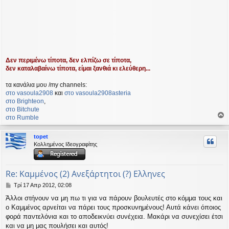
Δεν περιμένω τίποτα, δεν ελπίζω σε τίποτα,
δεν καταλαβαίνω τίποτα, είμαι ξανθιά κι ελεύθερη...
τα κανάλια μου /my channels:
στο vasoula2908
και
στο vasoula2908asteria
στο Βrighteon
,
στο Bitchute
στο Rumble
ο
ρ
topet
υ
Κολλημένος Ιδεογραφίτης
ή
Re: Καμμένος (2) Ανεξάρτητοι (?) Ελληνες
Δ
Τρί 17 Απρ 2012, 02:08
η
Άλλοι στήνουν να μη πω τι για να πάρουν βουλευτές στο κόμμα τους και
μ
ο Καμμένος αρνείται να πάρει τους προσκυνημένους! Αυτά κάνει όποιος
ο
σ
φορά παντελόνια και το αποδεικνύει συνέχεια. Μακάρι να συνεχίσει έτσι
ί
και να μη μας πουλήσει και αυτός!