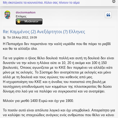
η
Μη σκοτώνετε τα κουνούπια. Αλλοι σας πίνουν το αίμα
ο
ρ
doctormarkon
υ
Επίτιμος
ή
Re: Καμμένος (2) Ανεξάρτητοι (?) Ελληνες
Δ
Τετ 18 Απρ 2012, 19:09
η
Η Παπαρήγα δεν παριστάνει την καλή νεράϊδα που θα πάρει το ραβδί
μ
και θα τα αλλάξει όλα.
ο
σ
ί
Για να γυρίσει ο ήλιος θέλει δουλειά πολλή και αυτή τη δουλειά δεν είναι
ε
δυνατόν να την κάνει η Αλέκα ούτε οι 10, 20 ή ακόμα και 100 ή 150
υ
βουλευτές. Όποιος αγωνίζεται με το ΚΚΕ δεν περιμένει να αλλάξει κάτι
σ
μόνο με τις εκλογές. Το Σύστημα δεν ανατρέπεται με εκλογές και μόνο
η
αλλά με τη δουλειά και τους αγώνες του καθενός από μας.
Η ισχυροποίηση του ΚΚΕ και η άνοδος του ποσοστού στη βουλή με
ταυτόχρονη αποδυνάμωση των κομμάτων της πλουτοκρατίας θα δώσει
δύναμη στο λαό για να παλέψει να συγκρουστεί και να ανατρέψει.
Μιλούν για μισθό 1400 Ευρώ και όχι για 1900.
Το ποσόν αυτό είναι απόλυτα λογικό και όχι υπερβολικό. Απαραίτητο για
να καλύψει τις στοιχειώδεις ανάγκες ενός ανθρώπου που θέλει να κάνει