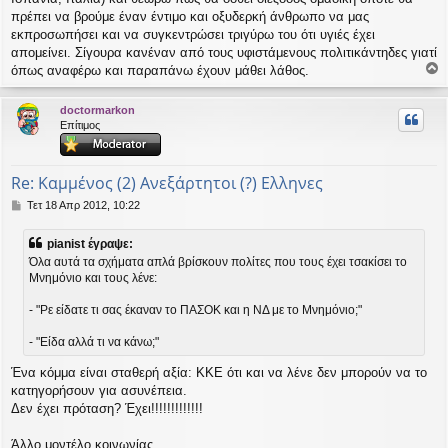
πρέπει να βρούμε έναν έντιμο και οξυδερκή άνθρωπο να μας
εκπροσωπήσει και να συγκεντρώσει τριγύρω του ότι υγιές έχει
απομείνει. Σίγουρα κανέναν από τους υφιστάμενους πολιτικάντηδες γιατί
όπως αναφέρω και παραπάνω έχουν μάθει λάθος.
ο
ρ
doctormarkon
υ
Επίτιμος
ή
Re: Καμμένος (2) Ανεξάρτητοι (?) Ελληνες
Δ
Τετ 18 Απρ 2012, 10:22
η
μ
pianist έγραψε:
ο
Όλα αυτά τα σχήματα απλά βρίσκουν πολίτες που τους έχει τσακίσει το
σ
Μνημόνιο και τους λένε:
ί
ε
υ
- "Ρε είδατε τι σας έκαναν το ΠΑΣΟΚ και η ΝΔ με το Μνημόνιο;"
σ
η
- "Είδα αλλά τι να κάνω;"
Ένα κόμμα είναι σταθερή αξία: ΚΚΕ ότι και να λένε δεν μπορούν να το
κατηγορήσουν για ασυνέπεια.
Δεν έχει πρόταση? Έχει!!!!!!!!!!!!!
Άλλο μοντέλο κοινωνίας.