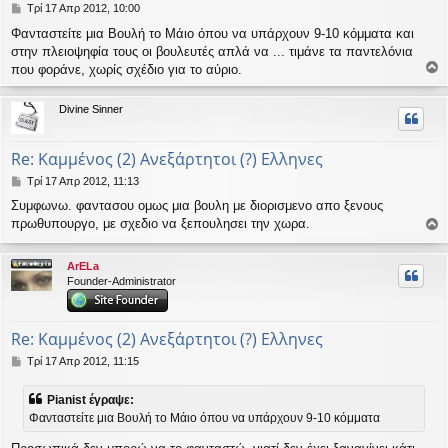
Δ
Τρί 17 Απρ 2012, 10:00
η
Φανταστείτε μια Βουλή το Μάιο όπου να υπάρχουν 9-10 κόμματα και
μ
στην πλειοψηφία τους οι βουλευτές απλά να ... τιμάνε τα παντελόνια
ο
σ
που φοράνε, χωρίς σχέδιο για το αύριο.
ο
ί
ε
ρ
Divine Sinner
υ
υ
σ
η
ή
Re: Καμμένος (2) Ανεξάρτητοι (?) Ελληνες
Δ
Τρί 17 Απρ 2012, 11:13
η
Συμφωνω. φαντασου ομως μια βουλη με διορισμενο απο ξενους
μ
πρωθυπουργο, με σχεδιο να ξεπουλησει την χωρα.
ο
ο
σ
ί
ρ
ArELa
ε
υ
Founder-Administrator
υ
σ
ή
η
Re: Καμμένος (2) Ανεξάρτητοι (?) Ελληνες
Δ
Τρί 17 Απρ 2012, 11:15
η
μ
Pianist έγραψε:
ο
Φανταστείτε μια Βουλή το Μάιο όπου να υπάρχουν 9-10 κόμματα
σ
ί