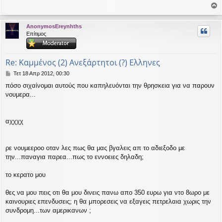
ο
ο
σ
ί
ρ
AnonymosEreynhths
ε
υ
Επίτιμος
υ
σ
ή
η
Re: Καμμένος (2) Ανεξάρτητοι (?) Ελληνες
Δ
Τετ 18 Απρ 2012, 00:30
η
πόσο σιχαίνομαι αυτούς που καπηλευόνται την θρησκεια για να παρουν
μ
νουμερα...
ο
σ
ί
ε
αχχχχ
υ
σ
η
ρε νουμεεροο οταν λες πως θα μας βγαλεις απ το αδιεξοδο με
την...παναγια παρεα...πως το εννοειες δηλαδη;
το κερατο μου
θες να μου πεις οτι θα μου δινεις πανω απο 350 ευρω για ντο 8ωρο με
καινουριες επενδυσεις; η θα μπορεσεις να εξαγεις πετρελαια χωρις την
συνδρομη...των αμερικανων ;