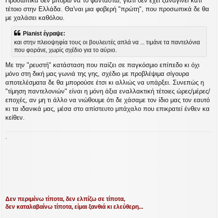
Προσωπικά δεν μπορώ να το φανταστώ, γιατί δεν έχει ξαναγίνει κάτι
ε
υ
τέτοιο στην Ελλάδα. Θα'ναι μια φοβερή "πρώτη", που προσωπικά δε θα
σ
με χαλάσει καθόλου.
η
Pianist έγραψε:
και στην πλειοψηφία τους οι βουλευτές απλά να ... τιμάνε τα παντελόνια
που φοράνε, χωρίς σχέδιο για το αύριο.
Με την "ρευστή" κατάσταση που παίζει σε παγκόσμιο επίπεδο κι όχι
μόνο στη δική μας γωνιά της γης, σχέδιο με προβλέψιμα σίγουρα
αποτελέσματα δε θα μπορούσε έτσι κι αλλιώς να υπάρξει. Συνεπώς η
"τίμηση παντελονιών" είναι η μόνη άξια εναλλακτική τέτοιες ώρες/μέρες/
εποχές, αν μη τι άλλο να νιώθουμε ότι δε χάσαμε τον ίδιο μας τον εαυτό
κι τα ιδανικά μας, μέσα στο απίστευτο μπάχαλο που επικρατεί ένθεν κα
κείθεν.
.
Δεν περιμένω τίποτα, δεν ελπίζω σε τίποτα,
δεν καταλαβαίνω τίποτα, είμαι ξανθιά κι ελεύθερη...