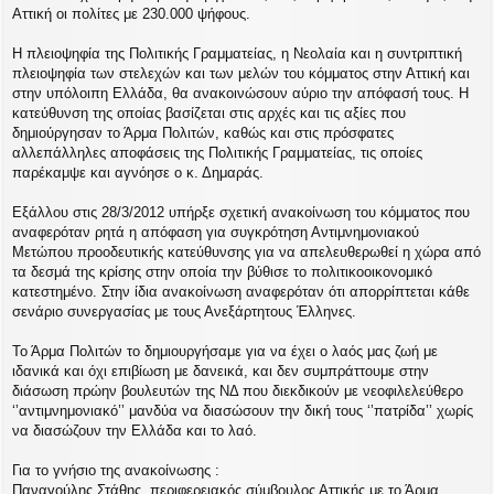
Αττική οι πολίτες με 230.000 ψήφους.
Η πλειοψηφία της Πολιτικής Γραμματείας, η Νεολαία και η συντριπτική
πλειοψηφία των στελεχών και των μελών του κόμματος στην Αττική και
στην υπόλοιπη Ελλάδα, θα ανακοινώσουν αύριο την απόφασή τους. Η
κατεύθυνση της οποίας βασίζεται στις αρχές και τις αξίες που
δημιούργησαν το Άρμα Πολιτών, καθώς και στις πρόσφατες
αλλεπάλληλες αποφάσεις της Πολιτικής Γραμματείας, τις οποίες
παρέκαμψε και αγνόησε ο κ. Δημαράς.
Εξάλλου στις 28/3/2012 υπήρξε σχετική ανακοίνωση του κόμματος που
αναφερόταν ρητά η απόφαση για συγκρότηση Αντιμνημονιακού
Μετώπου προοδευτικής κατεύθυνσης για να απελευθερωθεί η χώρα από
τα δεσμά της κρίσης στην οποία την βύθισε το πολιτικοοικονομικό
κατεστημένο. Στην ίδια ανακοίνωση αναφερόταν ότι απορρίπτεται κάθε
σενάριο συνεργασίας με τους Ανεξάρτητους Έλληνες.
Το Άρμα Πολιτών το δημιουργήσαμε για να έχει ο λαός μας ζωή με
ιδανικά και όχι επιβίωση με δανεικά, και δεν συμπράττουμε στην
διάσωση πρώην βουλευτών της ΝΔ που διεκδικούν με νεοφιλελεύθερο
‘’αντιμνημονιακό’’ μανδύα να διασώσουν την δική τους ‘’πατρίδα’’ χωρίς
να διασώζουν την Ελλάδα και το λαό.
Για το γνήσιο της ανακοίνωσης :
Παναγούλης Στάθης, περιφερειακός σύμβουλος Αττικής με το Άρμα