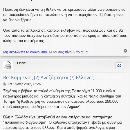
Πρόταση δεν είναι να μη θέλεις να σε κρεμάσουν αλλά να προτείνεις να
σε τουφεκίσουν ή να σε τυφλώσουν ή να σε τεμαχίσουν. Πρόταση είναι
να θες να ζήσεις.
Όλα αυτά τα απλοϊκά ότι κάποιοι έκλεψαν και πως έκλεψαν και αν θα
τους πιάσουν δείχνουν ένα σύστημα που πάει να κρυφτεί πίσω από τους
κλέφτες του συστήματος
Μη σκοτώνετε τα κουνούπια. Αλλοι σας πίνουν το αίμα
ο
ρ
Pianist
υ
ή
Re: Καμμένος (2) Ανεξάρτητοι (?) Ελληνες
Δ
Τετ 18 Απρ 2012, 13:26
η
Ξεχάσαμε βέβαια το παλιό σύνθημα της Παπαρήγα "1.900 ευρώ ο
μ
κατώτερος μισθός και η κατώτερη σύνταξη" και το παλιό σύνθημα του
ο
σ
Τσίπρα "η Κυβέρνηση να νομιμοποιήσει αμέσως όλους τους 250.000
ί
συμβασιούχους του Δημοσίου και των Δήμων".
ε
υ
Όλη η Ελλάδα είχε μεταβληθεί σε ένα απέραντο και ασταμάτητο
σ
"πλειοδοτικό διαγωνισμό". Ο καθένας υποσχόταν ή έβαζε με σύνθημα
η
περισσότερα από τους άλλους. Και ο λαός ψήφιζε ανάλογα, αφού