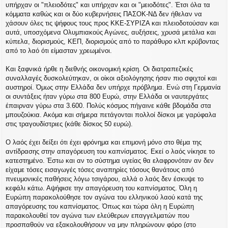
υπήρχαν οι "πλειοδότες" και υπήρχαν και οι "μειοδότες". Έτσι όλα τα
κόμματα καθώς και οι δύο κυβερνήσεις ΠΑΣΟΚ-ΝΔ δεν ήθελαν να
χάσουν όλες τις ψήφους τους προς ΚΚΕ-ΣΥΡΙΖΑ και πλειοδοτούσαν και
αυτά, υποσχόμενα Ολυμπιακούς Αγώνες, αυξήσεις, χρυσά μετάλια και
κύπελα, διορισμούς, ΚΕΠ, διορισμούς από το παράθυρο κλπ κρύβοντας
από το λαό ότι είμασταν χρεωμένοι.
Και ξαφνικά ήρθε η διεθνής οικονομική κρίση. Οι διατραπεζικές
συναλλαγές δυσκολεύτηκαν, οι οίκοι αξιολόγησης ήσαν πιο σφιχτοί και
αυστηροί. Όμως στην Ελλάδα δεν υπήρχε πρόβλημα. Ενώ στη Γερμανία
οι συντάξεις ήταν γύρω στα 800 Ευρώ, στην Ελλάδα οι ναυτεργάτες
έπαιρναν γύρω στα 3.600. Πολύς κόσμος πήγαινε κάθε βδομάδα στα
μπουζούκια. Ακόμα και σήμερα πετάγονται πολλοί δίσκοι με γαρύφαλα
στις τραγουδίστριες (κάθε δίσκος 50 ευρώ).
Ο λαός έχει δείξει ότι έχει φρόνημα και επιμονή μόνο στο θέμα της
αντίδρασης στην απαγόρευση του καπνίσματος. Εκεί ο λαός νίκησε το
κατεστημένο. Έστω και αν το σύστημα υγείας θα ελαφρονόταν αν δεν
είχαμε τόσες εισαγωγές τόσες αναπηρίες τόσους θανάτους από
πνευμονικές παθήσεις λόγω τσιγάρου, αλλά ο λαός δεν έσκυψε το
κεφάλι κάτω. Αψήφισε την απαγόρευση του καπνίσματος. Όλη η
Ευρώπη παρακολούθησε τον αγώνα του ελληνικού λαού κατά της
απαγόρευσης του καπνίσματος. Όπως και τώρα όλη η Ευρώπη
παρακολουθεί τον αγώνα των ελεύθερων επαγγελματών που
προσπαθούν να εξακολουθήσουν να μην πληρώνουν φόρο (στο