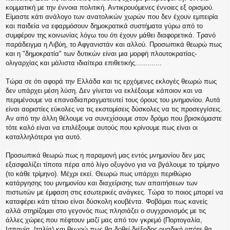
κομματική με την έννοια πολιτική. Αντικρουόμενες έννοιες εξ ορισμού.
Είμαστε κάτι ανάλογο των ανατολικών χωρών που δεν έχουν εμπειρία
και παιδεία να εφαρμόσουν δημοκρατικά συστήματα γύρω από το
συμφέρον της κοινωνίας λόγω του ότι έχουν μάθει διαφορετικά. Τρανό
παράδειγμα η Λιβύη, το Αφγανιστάν και αλλού. Προσωπικά θεωρώ πως
και η "δημοκρατία" των δυτικών είναι μια μορφή πλουτοκρατίας-
ολιγαρχίας και μάλιστα ιδιαίτερα επιθετικής.............
Τώρα σε ότι αφορά την Ελλάδα και τις ερχόμενες εκλογές θεωρώ πως
δεν υπάρχει μέση λύση. Δεν γίνεται να εκλέξουμε κάποιον και να
περιμένουμε να επαναδιαπραγματευτεί τους όρους του μνημονίου. Αυτά
είναι αοριστίες εύκολες να τις εκστομίσεις δύσκολες να τις προσεγγίσεις.
Αν από την άλλη θέλουμε να συνεχίσουμε στον δρόμο που βρισκόμαστε
τότε καλό είναι να επιλέξουμε αυτούς που κρίνουμε πως είναι οι
καταλληλότεροι για αυτό.
Προσωπικά θεωρώ πως η παραμονή μας εντός μνημονίου δεν μας
εξασφαλίζει τίποτα πέρα από λίγο οξυγόνο για να βγάλουμε το τρίμηνο
(το κάθε τρίμηνο). Μέχρι εκεί. Θεωρώ πως υπάρχει περιθώριο
κατάργησης του μνημονίου και διαχείρισης των απαιτήσεων των
πιστωτών με έμφαση στις εσωτερικές ανάγκες. Τώρα το ποιος μπορεί να
καταφέρει κάτι τέτοιο είναι δύσκολη κουβέντα. Φοβάμαι πως κανείς
αλλά στηρίζομαι στο γεγονός πως πλησιάζει ο συγχρονισμός με τις
άλλες χώρες που πέφτουν μαζί μας από τον γκρεμό (Πορτογαλία,
Ισπανία, Ιταλία) και θεωρώ πως θα δοθεί διέξοδος ομαδική οπότε θα