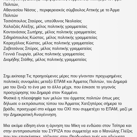
Πολιτών,
Αθανασίου Νάσος , περιφερειακός σύμβουλος Αττικής με το Άρμα
Πολιτών
Τασιόπουλος Σταύρος, υπεύθυνος Νεολαίας
Χαλαζιάς Αλέξης, μέλος πολιτικής γραμματείας
Κοντονάσιος Σωτήρης, μέλος πολιτικής γραμματείας
Σιδηρόπουλος Κώστας, μέλος πολιτικής γραμματείας
Καραχάλιος Κώστας, μέλος πολιτικής γραμματείας
Ζαβιτσάνος Σπύρος, μέλος πολιτικής γραμματείας
Γεννιά Γεωργία, μέλος πολιτικής γραμματείας
Διομήδης Στάθης, μέλος πολιτικής γραμματείας
Σημ.axinosp:Τις προηγούμενες μέρες που γίνονταν προχωρημένες
πολιτικές συνομιλίες μεταξύ ΕΠΑΜ και Άρματος Πολιτών, του Δημαρά
μια του ξίνιζε το ένα μια το άλλο μέχρι, που έσκασε το γεγονός
προσχώρησης του Δημαρά στον Καμμένο.
Φυσικά η πλειοψηφία των μελών του άρματος πολιτών όπως μας
δήλωσε ο εκπρόσωπος τύπου του Άρματος Χατζηπέρος σήμερα το
βράδυ, προσχωρεί στο κόμμα του ΟΧΙ που συμμετέχει το ΕΠΑΜ, μαζί με
την Δημοκρατική Αναγέννηση.
Μια ακόμα είδηση είναι η άρνηση του Μίκη να ενδώσει στον Τσίπρα και
στην αντιπροσωπεία του ΣΥΡΙΖΑ που συμμετείχε και ο Μανώλης Γλέζος
που τον επισκέφτηκε, τάζοντας στον Θεοδωράκη τιμές και αξιώματα.