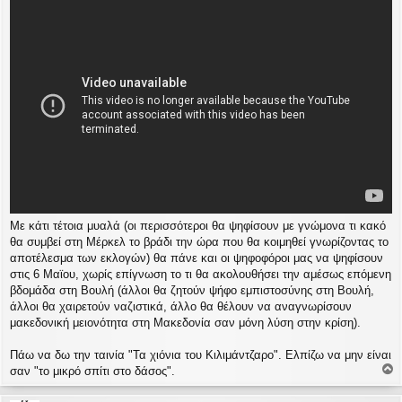
Με κάτι τέτοια μυαλά (οι περισσότεροι θα ψηφίσουν με γνώμονα τι κακό
θα συμβεί στη Μέρκελ το βράδι την ώρα που θα κοιμηθεί γνωρίζοντας το
αποτέλεσμα των εκλογών) θα πάνε και οι ψηφοφόροι μας να ψηφίσουν
στις 6 Μαϊου, χωρίς επίγνωση το τι θα ακολουθήσει την αμέσως επόμενη
βδομάδα στη Βουλή (άλλοι θα ζητούν ψήφο εμπιστοσύνης στη Βουλή,
άλλοι θα χαιρετούν ναζιστικά, άλλο θα θέλουν να αναγνωρίσουν
μακεδονική μειονότητα στη Μακεδονία σαν μόνη λύση στην κρίση).
Πάω να δω την ταινία "Τα χιόνια του Κιλιμάντζαρο". Ελπίζω να μην είναι
σαν "το μικρό σπίτι στο δάσος".
ο
ρ