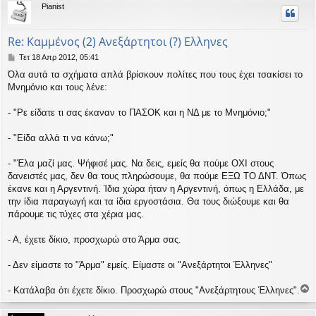
Pianist
υ
ή
Re: Καμμένος (2) Ανεξάρτητοι (?) Ελληνες
Δ
Τετ 18 Απρ 2012, 05:41
η
Όλα αυτά τα σχήματα απλά βρίσκουν πολίτες που τους έχει τσακίσει το
μ
Μνημόνιο και τους λένε:
ο
σ
ί
- "Ρε είδατε τι σας έκαναν το ΠΑΣΟΚ και η ΝΔ με το Μνημόνιο;"
ε
υ
- "Είδα αλλά τι να κάνω;"
σ
η
- "Έλα μαζί μας. Ψήφισέ μας. Να δεις, εμείς θα πούμε ΟΧΙ στους
δανειστές μας, δεν θα τους πληρώσουμε, θα πούμε ΕΞΩ ΤΟ ΔΝΤ. Όπως
έκανε και η Αργεντινή. Ίδια χώρα ήταν η Αργεντινή, όπως η Ελλάδα, με
την ίδια παραγωγή και τα ίδια εργοστάσια. Θα τους διώξουμε και θα
πάρουμε τις τύχες στα χέρια μας.
- Α, έχετε δίκιο, προσχωρώ στο Άρμα σας.
- Δεν είμαστε το "Άρμα" εμείς. Είμαστε οι "Ανεξάρτητοι Έλληνες"
- Κατάλαβα ότι έχετε δίκιο. Προσχωρώ στους "Ανεξάρτητους Έλληνες".
ο
ρ