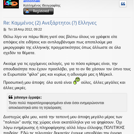
annonnaki
υ
Κολλημένος Ιδεογραφίτης
ή
Re: Καμμένος (2) Ανεξάρτητοι (?) Ελληνες
Δ
Τετ 18 Απρ 2012, 09:22
η
Θέλω λίγο να πάρω θέση γιατί σας βλέπω όλους να γράφετε είτε
μ
απόψεις είτε ειδήσεις και αντιλαμβάνομαι πως αποτελούμε μια
ο
σ
μικρογραφία της ελληνικής πραγματικότητας όπως άλλωστε σε όλα
ί
σχεδόν τα θέματα.
ε
υ
Ακούμε για τις ερχόμενες εκλογές, για το πόσο κρίσιμες είναι, την
σ
σπουδαιότητα που έχουν προσλάβει, για το αν θα χάσουν τον ύπνο τους
η
οι Ευρωπαίοι "φίλοι" μας και κυρίως η αδυναμία μας η Μέρκελ.
Προσωπική μου άποψη: όλα αυτά είναι
ούλες, άλλες μεγάλες και
άλλες μικρές.
johnnye έγραψε:
Τοσο πολύ παραπληροφορημένοι είναι όσοι ενημερώνονται
αποκλειστηκά απο τη τηλεόραση;
Δυστυχώς φίλε μου, κατά την ταπεινή μου άποψη μεγάλο μέρος των
"πολιτών" αυτής της χώρας είναι ακατάλληλοι για να ψηφίσουν. Όχι
λόγω ενημέρωσης ή πληροφόρησης αλλά λόγω έλλειψης ΠΟΛΙΤΙΚΗΣ
παιδείας. Εδώ τις τελευταίες δεκαετίες έχουμε μπερδέψει την έννοια