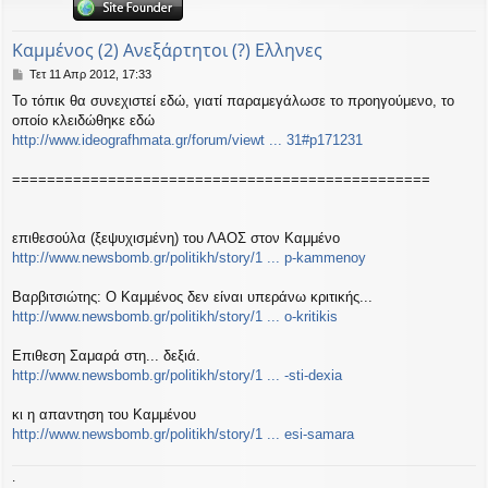
η
εις
Καμμένος (2) Ανεξάρτητοι (?) Ελληνες
Δ
Τετ 11 Απρ 2012, 17:33
η
Το τόπικ θα συνεχιστεί εδώ, γιατί παραμεγάλωσε το προηγούμενο, το
μ
οποίο κλειδώθηκε εδώ
ο
σ
http://www.ideografhmata.gr/forum/viewt ... 31#p171231
ί
ε
================================================
υ
σ
η
επιθεσούλα (ξεψυχισμένη) του ΛΑΟΣ στον Καμμένο
http://www.newsbomb.gr/politikh/story/1 ... p-kammenoy
Βαρβιτσιώτης: Ο Καμμένος δεν είναι υπεράνω κριτικής...
http://www.newsbomb.gr/politikh/story/1 ... o-kritikis
Επιθεση Σαμαρά στη... δεξιά.
http://www.newsbomb.gr/politikh/story/1 ... -sti-dexia
κι η απαντηση του Καμμένου
http://www.newsbomb.gr/politikh/story/1 ... esi-samara
.