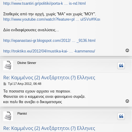
ε
http://www.tsantiri.gr/politiki/porta-k ... is-nd.html
υ
σ
Σταθερός από την αρχή, χωρίς ''ΜΑ'' και χωρίς ''ΜΟΥ''.
η
http://www.youtube.com/watch?feature=pl ... uISVs#!Και
Δύο ενδιαφέρουσες αναλύσεις...
http://epanastasi-gr.blogspot.com/2012/ ... _9136.html
http://troktiko.eu/2012/04/mustika-kai- ... -kammenou/
ο
ρ
Divine Sinner
υ
ή
Re: Καμμένος (2) Ανεξάρτητοι (?) Ελληνες
Δ
Τρί 17 Απρ 2012, 06:48
η
Τα ποσοστα εχουν αρχισει να πεφτουν.
μ
Φαινεται οτι ο καμμενος ειναι φαινομενο συριζα.
ο
σ
και παλι θα ανεβει ο δικοματισμος
ο
ί
ε
ρ
Pianist
υ
υ
σ
η
ή
Re: Καμμένος (2) Ανεξάρτητοι (?) Ελληνες