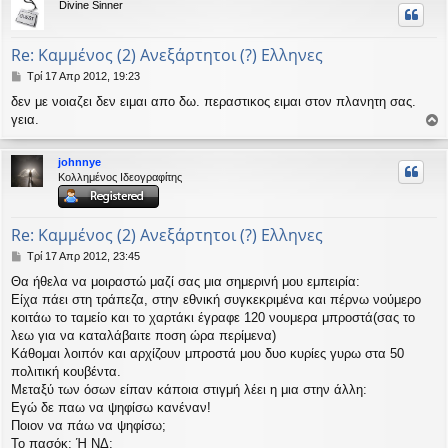
Divine Sinner
υ
ή
Re: Καμμένος (2) Ανεξάρτητοι (?) Ελληνες
Δ
Τρί 17 Απρ 2012, 19:23
η
δεν με νοιαζει δεν ειμαι απο δω. περαστικος ειμαι στον πλανητη σας.
μ
γεια.
ο
ο
σ
ί
ρ
johnnye
ε
υ
Κολλημένος Ιδεογραφίτης
υ
σ
ή
η
Re: Καμμένος (2) Ανεξάρτητοι (?) Ελληνες
Δ
Τρί 17 Απρ 2012, 23:45
η
Θα ήθελα να μοιραστώ μαζί σας μια σημερινή μου εμπειρία:
μ
Είχα πάει στη τράπεζα, στην εθνική συγκεκριμένα και πέρνω νούμερο
ο
σ
κοιτάω το ταμείο και το χαρτάκι έγραφε 120 νουμερα μπροστά(σας το
ί
λεω για να καταλάβαιτε ποση ώρα περίμενα)
ε
Κάθομαι λοιπόν και αρχίζουν μπροστά μου δυο κυρίες γυρω στα 50
υ
πολιτική κουβέντα.
σ
Μεταξύ των όσων είπαν κάποια στιγμή λέει η μια στην άλλη:
η
Εγώ δε παω να ψηφίσω κανέναν!
Ποιον να πάω να ψηφίσω;
Το πασόκ; Ή ΝΔ;