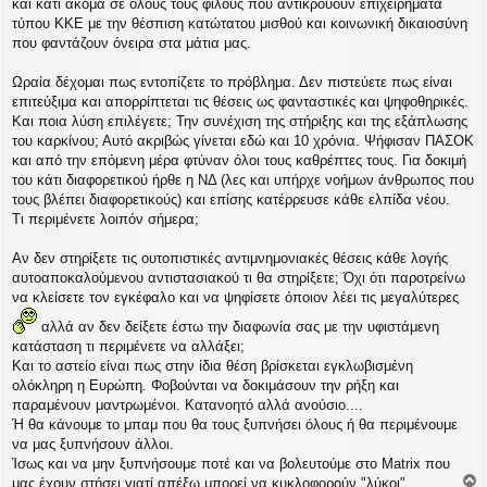
και κάτι ακόμα σε όλους τους φίλους που αντικρούουν επιχειρήματα
τύπου ΚΚΕ με την θέσπιση κατώτατου μισθού και κοινωνική δικαιοσύνη
που φαντάζουν όνειρα στα μάτια μας.
Ωραία δέχομαι πως εντοπίζετε το πρόβλημα. Δεν πιστεύετε πως είναι
επιτεύξιμα και απορρίπτεται τις θέσεις ως φανταστικές και ψηφοθηρικές.
Και ποια λύση επιλέγετε; Την συνέχιση της στήριξης και της εξάπλωσης
του καρκίνου; Αυτό ακριβώς γίνεται εδώ και 10 χρόνια. Ψήφισαν ΠΑΣΟΚ
και από την επόμενη μέρα φτύναν όλοι τους καθρέπτες τους. Για δοκιμή
του κάτι διαφορετικού ήρθε η ΝΔ (λες και υπήρχε νοήμων άνθρωπος που
τους βλέπει διαφορετικούς) και επίσης κατέρρευσε κάθε ελπίδα νέου.
Τι περιμένετε λοιπόν σήμερα;
Αν δεν στηρίξετε τις ουτοπιστικές αντιμνημονιακές θέσεις κάθε λογής
αυτοαποκαλούμενου αντιστασιακού τι θα στηρίξετε; Όχι ότι παροτρείνω
να κλείσετε τον εγκέφαλο και να ψηφίσετε όποιον λέει τις μεγαλύτερες
αλλά αν δεν δείξετε έστω την διαφωνία σας με την υφιστάμενη
κατάσταση τι περιμένετε να αλλάξει;
Και το αστείο είναι πως στην ίδια θέση βρίσκεται εγκλωβισμένη
ολόκληρη η Ευρώπη. Φοβούνται να δοκιμάσουν την ρήξη και
παραμένουν μαντρωμένοι. Κατανοητό αλλά ανούσιο....
Ή θα κάνουμε το μπαμ που θα τους ξυπνήσει όλους ή θα περιμένουμε
να μας ξυπνήσουν άλλοι.
Ίσως και να μην ξυπνήσουμε ποτέ και να βολευτούμε στο Matrix που
μας έχουν στήσει γιατί απέξω μπορεί να κυκλοφορούν "λύκοι".