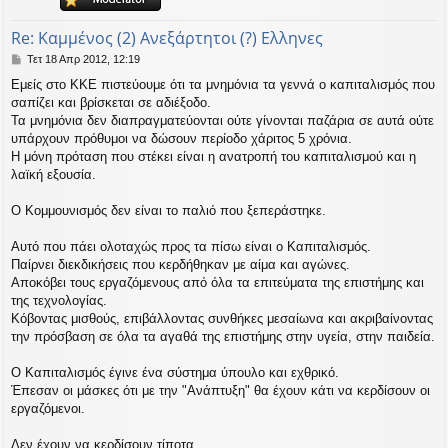
ή
Re: Καμμένος (2) Ανεξάρτητοι (?) Ελληνες
Δ
Τετ 18 Απρ 2012, 12:19
η
Εμείς στο ΚΚΕ πιστεύουμε ότι τα μνημόνια τα γεννά ο καπιταλισμός που
μ
σαπίζει και βρίσκεται σε αδιέξοδο.
ο
σ
Τα μνημόνια δεν διαπραγματεύονται ούτε γίνονται παζάρια σε αυτά ούτε
ί
υπάρχουν πρόθυμοι να δώσουν περίοδο χάριτος 5 χρόνια.
ε
Η μόνη πρόταση που στέκει είναι η ανατροπή του καπιταλισμού και η
υ
λαϊκή εξουσία.
σ
η
Ο Κομμουνισμός δεν είναι το παλιό που ξεπεράστηκε.
Αυτό που πάει ολοταχώς προς τα πίσω είναι ο Καπιταλισμός.
Παίρνει διεκδικήσεις που κερδήθηκαν με αίμα και αγώνες.
Αποκόβει τους εργαζόμενους από όλα τα επιτεύματα της επιστήμης και
της τεχνολογίας.
Κόβοντας μισθούς, επιβάλλοντας συνθήκες μεσαίωνα και ακριβαίνοντας
την πρόσβαση σε όλα τα αγαθά της επιστήμης στην υγεία, στην παιδεία.
Ο Καπιταλισμός έγινε ένα σύστημα ύπουλο και εχθρικό.
Έπεσαν οι μάσκες ότι με την "Ανάπτυξη" θα έχουν κάτι να κερδίσουν οι
εργαζόμενοι.
Δεν έχουν να κερδίσουν τίποτα.