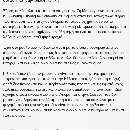
στο 10% και στην εύκολη κριτική.
Ξέρεις πολύ καλά τι απαιτείται να γίνει την 7η Μαΐου για να μετατραπεί
η Ελληνική Οικονομία-Κοινωνία σε Κομουνιστικό καθεστώς αλλά πέραν
των πιθανοτήτων επιτυχίας θεωρείς το παρόν σχήμα ικανό να το
καταφέρει; Πέραν της ικανότητας τους θεωρείς αρκετούς ώστε ακόμα και
αν ξεκινήσουν να στηρίξουν την όλη ρήξη σε όλα τα επίπεδα ώστε να
λάβει η χώρα την επιθυμητή τροχιά;
Έχω στο μυαλό μου το ιδανικό σύστημα το οποίο προσομοιάζει στον
κομουνισμό αλλά θεωρώ πως δεν μπορεί να εφαρμοστεί παρά μόνο σε
μικρά τοπικά σύνολα ομοειδών πολιτών. Όπως ακριβώς δεν μπορεί να
υπάρξει και ελεύθερη οικονομία και τέλειος ανταγωνισμός.
Ειλικρινά δεν ξέρω αν μπορεί να γίνει κάτι προς την ανατροπή του
παρόντος συστήματος (πρώτα στην Ελλάδα και αργότερα παρά έξω)
αλλά δεν θεωρώ σε καμία περίπτωση τους πολίτες και τις υφιστάμενες
πολιτικές δυνάμεις έτοιμες και ικανές να στηρίξουν την ανατροπή. Δεν
έχουμε φτάσει ακόμα στον πάτο. Ακόμα και ο εργαζόμενος που δεν
μπορεί να πληρώσει την δόση του ή ο άνεργος που επιβιώνει με το
φαγητό από τους γονείς του δεν είναι έτοιμος να στηρίξει και να
συμμετάσχει σε κομουνιστική κοινωνία-οικονομία. Δεν ξέρω αν θα είναι
ποτέ έτοιμος......