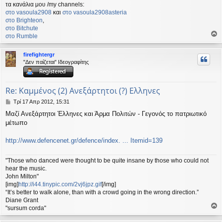
τα κανάλια μου /my channels:
στο vasoula2908
και
στο vasoula2908asteria
στο Βrighteon
,
στο Bitchute
στο Rumble
ο
ρ
firefightergr
υ
"Δεν παίζεται" Ιδεογραφίτης
ή
Re: Καμμένος (2) Ανεξάρτητοι (?) Ελληνες
Δ
Τρί 17 Απρ 2012, 15:31
η
Mαζί Ανεξάρτητοι Έλληνες και Άρμα Πολιτών - Γεγονός το πατριωτικό
μ
μέτωπο
ο
σ
ί
http://www.defencenet.gr/defence/index. ... Itemid=139
ε
υ
"Those who danced were thought to be quite insane by those who could not
σ
hear the music.
η
John Milton"
[img]
http://i44.tinypic.com/2vj6jpz.gif
[/img]
“It’s better to walk alone, than with a crowd going in the wrong direction.”
Diane Grant
"sursum corda"
ο
ρ