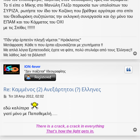
Το τί είπε ο Μίκης στο Μανώλη Γλέζο παρουσία των υπολοίπων του
ΣΥΡΙΖΑ, ρωτήστε τον ίδιο τον Καζάκη που βρέθηκε αργότερα στο σπίτι
του Θεοδωράκη συζητώντας την εκλογική συνεργασία και όχι μόνο του
ΕΠΑΜ και του Κόμματος του ΟΧΙ
με τις Σπίθες !!!!!!
"Πᾶν γὰρ ἑρπετὸν πληγῇ νέμεται." Ηράκλειτος"
Μετάφραση :Κάθε τι που έρπει εξουσιάζεται με χτυπήματα !!
Με απλά λόγια Ερπετοειδείς έχετε να φάτε, πολύ στυλιάρι από τους Έλληνες!!
Με λάθος λαό τα βάλατε!!
ο
ρ
ION 4ever
υ
"Δεν παίζεται" Ιδεογραφίτης
ή
Re: Καμμένος (2) Ανεξάρτητοι (?) Ελληνες
Δ
Τετ 18 Απρ 2012, 02:02
η
μ
εδώ καλύτερα
ο
γιατί μόνο με Παπαθεμελή.....
σ
ί
ε
There is a crack, a crack in everything
υ
That's how the light gets in.
σ
ο
η
ρ