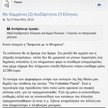
Pianist
υ
ή
Re: Καμμένος (2) Ανεξάρτητοι (?) Ελληνες
Δ
Τρί 17 Απρ 2012, 19:13
η
μ
firefightergr έγραψε:
ο
Mαζί Ανεξάρτητοι Έλληνες και Άρμα Πολιτών - Γεγονός το πατριωτικό
σ
μέτωπο
ί
ε
Κοινό στοιχείο η "διαφωνία με το Μνημόνιο".
υ
σ
η
Τα υπόλοιπα θα τα βρούμε στο δρόμο. Στο μεταξύ θα αρχίσει και η
εξόρυξη πετρελαίων, οπότε δεν θα χρειαστεί να γίνουν περιστολές στις
δημόσιες σπατάλες ή να πληρώσουν φόρο οι ελεύθεροι επαγγελματίες
που μέχρι σήμερα δεν πλήρωναν επειδή δήλωναν ετήσιο εισόδημα μόλις
12.000 ευρώ.
Το πνεύμα των ψηφοφόρων ενόψει των εκλογών της 6ης Μαίου μου
θυμίζει την υπόθεση της ταινίας "The Forbidden Planet". Εκεί η
τεχνολογία είχε προοδεύσει τόσο πολύ ώστε αρκούσε να σκεφτεί
κάποιος κάτι, για να πραγματοποιηθεί. Έτσι όχι μόνο οι ενσυνείδητες
επιθυμίες αλλά και τα υποσυνείδητα των κατοίκων του πλανήτη
πραγματοποιήθηκαν (ο ένας π.χ. ζήλευε ανομολόγητα τον άλλον) και
έτσι εξαφανίστηκε ο πληθυσμός μονομιάς.