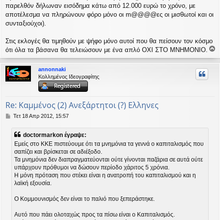
παρελθόν δήλωναν εισόδημα κάτω από 12.000 ευρώ το χρόνο, με
αποτέλεσμα να πληρώνουν φόρο μόνο οι m@@@@ες οι μισθωτοί και οι
συνταξιούχοι).
Στις εκλογές θα τιμηθούν με ψήφο μόνο αυτοί που θα πείσουν τον κόσμο
ότι όλα τα βάσανα θα τελειώσουν με ένα απλό ΟΧΙ ΣΤΟ ΜΝΗΜΟΝΙΟ.
ο
ρ
annonnaki
υ
Κολλημένος Ιδεογραφίτης
ή
Re: Καμμένος (2) Ανεξάρτητοι (?) Ελληνες
Δ
Τετ 18 Απρ 2012, 15:57
η
μ
doctormarkon έγραψε:
ο
Εμείς στο ΚΚΕ πιστεύουμε ότι τα μνημόνια τα γεννά ο καπιταλισμός που
σ
σαπίζει και βρίσκεται σε αδιέξοδο.
ί
Τα μνημόνια δεν διαπραγματεύονται ούτε γίνονται παζάρια σε αυτά ούτε
ε
υ
υπάρχουν πρόθυμοι να δώσουν περίοδο χάριτος 5 χρόνια.
σ
Η μόνη πρόταση που στέκει είναι η ανατροπή του καπιταλισμού και η
η
λαϊκή εξουσία.
Ο Κομμουνισμός δεν είναι το παλιό που ξεπεράστηκε.
Αυτό που πάει ολοταχώς προς τα πίσω είναι ο Καπιταλισμός.