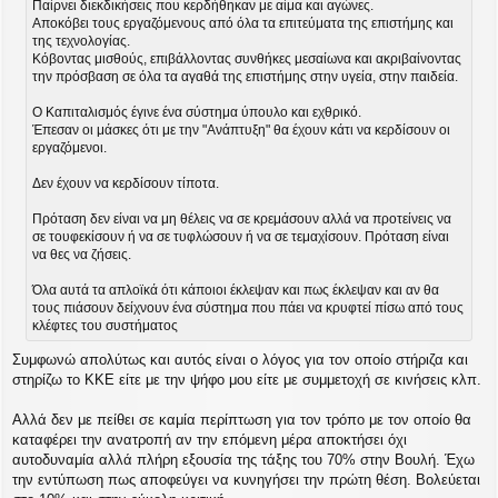
Παίρνει διεκδικήσεις που κερδήθηκαν με αίμα και αγώνες.
Αποκόβει τους εργαζόμενους από όλα τα επιτεύματα της επιστήμης και
της τεχνολογίας.
Κόβοντας μισθούς, επιβάλλοντας συνθήκες μεσαίωνα και ακριβαίνοντας
την πρόσβαση σε όλα τα αγαθά της επιστήμης στην υγεία, στην παιδεία.
Ο Καπιταλισμός έγινε ένα σύστημα ύπουλο και εχθρικό.
Έπεσαν οι μάσκες ότι με την "Ανάπτυξη" θα έχουν κάτι να κερδίσουν οι
εργαζόμενοι.
Δεν έχουν να κερδίσουν τίποτα.
Πρόταση δεν είναι να μη θέλεις να σε κρεμάσουν αλλά να προτείνεις να
σε τουφεκίσουν ή να σε τυφλώσουν ή να σε τεμαχίσουν. Πρόταση είναι
να θες να ζήσεις.
Όλα αυτά τα απλοϊκά ότι κάποιοι έκλεψαν και πως έκλεψαν και αν θα
τους πιάσουν δείχνουν ένα σύστημα που πάει να κρυφτεί πίσω από τους
κλέφτες του συστήματος
Συμφωνώ απολύτως και αυτός είναι ο λόγος για τον οποίο στήριζα και
στηρίζω το ΚΚΕ είτε με την ψήφο μου είτε με συμμετοχή σε κινήσεις κλπ.
Αλλά δεν με πείθει σε καμία περίπτωση για τον τρόπο με τον οποίο θα
καταφέρει την ανατροπή αν την επόμενη μέρα αποκτήσει όχι
αυτοδυναμία αλλά πλήρη εξουσία της τάξης του 70% στην Βουλή. Έχω
την εντύπωση πως αποφεύγει να κυνηγήσει την πρώτη θέση. Βολεύεται