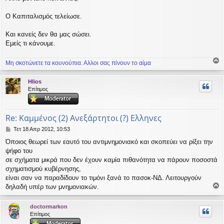
Ο Καπιταλισμός τελείωσε.
Και κανείς δεν θα μας σώσει.
Εμείς τι κάνουμε.
Μη σκοτώνετε τα κουνούπια. Αλλοι σας πίνουν το αίμα
ο
ρ
Hlios
υ
Επίτιμος
ή
Re: Καμμένος (2) Ανεξάρτητοι (?) Ελληνες
Δ
Τετ 18 Απρ 2012, 10:53
η
Όποιος θεωρεί των εαυτό του αντιμνημονιακό και σκοπεύει να ρίξει την
μ
ψήφο του
ο
σ
σε σχήματα μικρά που δεν έχουν καμία πιθανότητα να πάρουν ποσοστά
ί
σχηματισμού κυβέρνησης,
ε
είναι σαν να παραδίδουν το τιμόνι ξανά το πασοκ-ΝΔ. Λειτουργούν
υ
δηλαδή υπέρ των μνημονιακών.
σ
ο
η
ρ
doctormarkon
υ
Επίτιμος