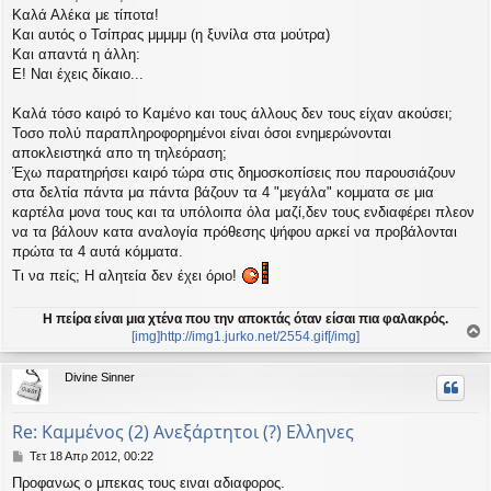
Καλά Αλέκα με τίποτα!
Και αυτός ο Τσίπρας μμμμμ (η ξυνίλα στα μούτρα)
Και απαντά η άλλη:
Ε! Ναι έχεις δίκαιο...
Καλά τόσο καιρό το Καμένο και τους άλλους δεν τους είχαν ακούσει;
Τοσο πολύ παραπληροφορημένοι είναι όσοι ενημερώνονται
αποκλειστηκά απο τη τηλεόραση;
Έχω παρατηρήσει καιρό τώρα στις δημοσκοπίσεις που παρουσιάζουν
στα δελτία πάντα μα πάντα βάζουν τα 4 "μεγάλα" κομματα σε μια
καρτέλα μονα τους και τα υπόλοιπα όλα μαζί,δεν τους ενδιαφέρει πλεον
να τα βάλουν κατα αναλογία πρόθεσης ψήφου αρκεί να προβάλονται
πρώτα τα 4 αυτά κόμματα.
Τι να πείς; Η αλητεία δεν έχει όριο!
Η πείρα είναι μια χτένα που την αποκτάς όταν είσαι πια φαλακρός.
[img]http://img1.jurko.net/2554.gif[/img]
ο
ρ
Divine Sinner
υ
ή
Re: Καμμένος (2) Ανεξάρτητοι (?) Ελληνες
Δ
Τετ 18 Απρ 2012, 00:22
η
Προφανως ο μπεκας τους ειναι αδιαφορος.
μ