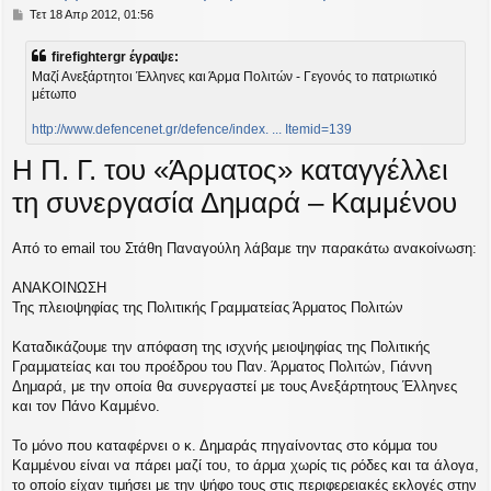
Δ
Τετ 18 Απρ 2012, 01:56
η
μ
firefightergr έγραψε:
ο
Mαζί Ανεξάρτητοι Έλληνες και Άρμα Πολιτών - Γεγονός το πατριωτικό
σ
μέτωπο
ί
ε
υ
http://www.defencenet.gr/defence/index. ... Itemid=139
σ
Η Π. Γ. του «Άρματος» καταγγέλλει
η
τη συνεργασία Δημαρά – Καμμένου
Από το email του Στάθη Παναγούλη λάβαμε την παρακάτω ανακοίνωση:
ΑΝΑΚΟΙΝΩΣΗ
Της πλειοψηφίας της Πολιτικής Γραμματείας Άρματος Πολιτών
Καταδικάζουμε την απόφαση της ισχνής μειοψηφίας της Πολιτικής
Γραμματείας και του προέδρου του Παν. Άρματος Πολιτών, Γιάννη
Δημαρά, με την οποία θα συνεργαστεί με τους Ανεξάρτητους Έλληνες
και τον Πάνο Καμμένο.
Το μόνο που καταφέρνει ο κ. Δημαράς πηγαίνοντας στο κόμμα του
Καμμένου είναι να πάρει μαζί του, το άρμα χωρίς τις ρόδες και τα άλογα,
το οποίο είχαν τιμήσει με την ψήφο τους στις περιφερειακές εκλογές στην