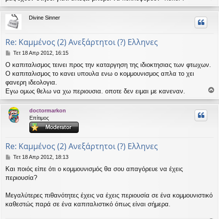
ο
ρ
Divine Sinner
υ
ή
Re: Καμμένος (2) Ανεξάρτητοι (?) Ελληνες
Δ
Τετ 18 Απρ 2012, 16:15
η
Ο καπιταλισμος τεινει προς την καταργηση της ιδιοκτησιας των φτωχων.
μ
Ο καπιταλισμος το κανει υπουλα ενω ο κομμουνισμος απλα το χει
ο
σ
φανερη ιδεολογια.
ί
Εγω ομως θελω να χω περιουσια. οποτε δεν ειμαι με κανεναν.
ε
ο
υ
ρ
doctormarkon
σ
υ
Επίτιμος
η
ή
Re: Καμμένος (2) Ανεξάρτητοι (?) Ελληνες
Δ
Τετ 18 Απρ 2012, 18:13
η
Και ποιός είπε ότι ο κομμουνισμός θα σου απαγόρευε να έχεις
μ
περιουσία?
ο
σ
ί
Μεγαλύτερες πιθανότητες έχεις να έχεις περιουσία σε ένα κομμουνιστικό
ε
καθεστώς παρά σε ένα καπιταλιστικό όπως είναι σήμερα.
υ
σ