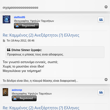
σιχαμαααααααααααααα
ο
ρ
delfini05
υ
Ιδεογραφίτης Υψηλών Ταχυτήτων
ή
Re: Καμμένος (2) Ανεξάρτητοι (?) Ελληνες
Δ
Τετ 18 Απρ 2012, 00:46
η
μ
Divine Sinner έγραψε:
ο
Προφανως ο μπεκας τους ειναι αδιαφορος.
σ
ί
Τον γνωστό αστυνόμο εννοείς, σωστά;
ε
υ
Χωρίς το μουστάκι είναι ίδιοι!
σ
Μαγουλάκια για τσίμπημα!
η
Το δένδρο είναι ίδιο, η πλευρά θέασης είναι διαφορετική...
ο
ρ
axinosp
υ
Ιδεογραφίτης Υψηλών Ταχυτήτων
ή
Re: Καμμένος (2) Ανεξάρτητοι (?) Ελληνες