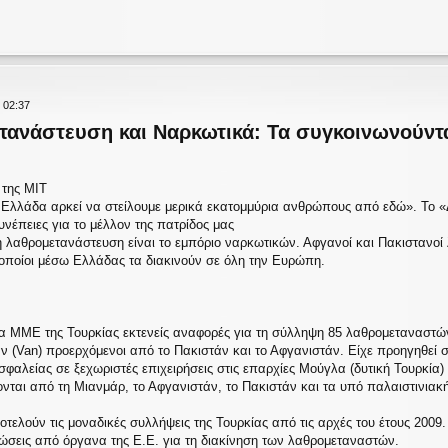
 02:37
τανάστευση και Ναρκωτικά: Τα συγκοινωνούντα
 της ΜΙΤ
ν Ελλάδα αρκεί να στείλουμε μερικά εκατομμύρια ανθρώπους από εδώ». Το «
υνέπειες για το μέλλον της πατρίδος μας
η λαθρομετανάστευση είναι το εμπόριο ναρκωτικών. Αφγανοί και Πακιστανο
οποίοι μέσω Ελλάδας τα διακινούν σε όλη την Ευρώπη.
 στα ΜΜΕ της Τουρκίας εκτενείς αναφορές για τη σύλληψη 85 λαθρομεταναστ
ν (Van) προερχόμενοι από το Πακιστάν και το Αφγανιστάν. Είχε προηγηθεί
σφαλείας σε ξεχωριστές επιχειρήσεις στις επαρχίες Μούγλα (δυτική Τουρκία)
ται από τη Μιανμάρ, το Αφγανιστάν, το Πακιστάν και τα υπό παλαιστινιακή 
ποτελούν τις μοναδικές συλλήψεις της Τουρκίας από τις αρχές του έτους 200
τώσεις από όργανα της Ε.Ε. για τη διακίνηση των λαθρομεταναστών.