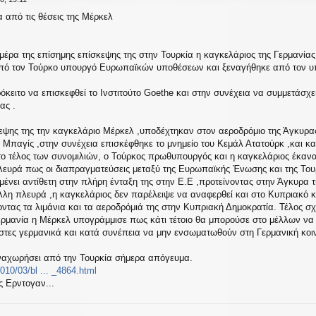
 από τις θέσεις της Μέρκελ
μέρα της επίσημης επίσκεψης της στην Τουρκία η καγκελάριος της Γερμανίας
πό τον Τούρκο υπουργό Ευρωπαϊκών υποθέσεων και ξεναγήθηκε από τον υπο
κειτο να επισκεφθεί το Ινστιτούτο Goethe και στην συνέχεια να συμμετάσχ
ας .
εψης της την καγκελάριο Μέρκελ ,υποδέχτηκαν στον αεροδρόμιο της Άγκυρα
Μπαγίς ,στην συνέχεια επισκέφθηκε το μνημείο του Κεμάλ Ατατούρκ ,και κα
ο τέλος των συνομιλιών, ο Τούρκος πρωθυπουργός και η καγκελάριος έκανα
λευρά πως οι διαπραγματεύσεις μεταξύ της Ευρωπαϊκής Ένωσης και της Τουρ
αμένει αντίθετη στην πλήρη ένταξη της στην Ε.Ε ,προτείνοντας στην Άγκυρα
λλη πλευρά ,η καγκελάριος δεν παρέλειψε να αναφερθεί και στο Κυπριακό 
τας τα λιμάνια και τα αεροδρόμιά της στην Κυπριακή Δημοκρατία. Τέλος σχ
ερμανία η Μέρκελ υπογράμμισε πως κάτι τέτοιο θα μπορούσε στο μέλλων να 
άστες γερμανικά και κατά συνέπεια να μην ενσωματωθούν στη Γερμανική κοι
ναχωρήσει από την Τουρκία σήμερα απόγευμα.
2010/03/bl ... _4864.html
ς Ερντογαν...