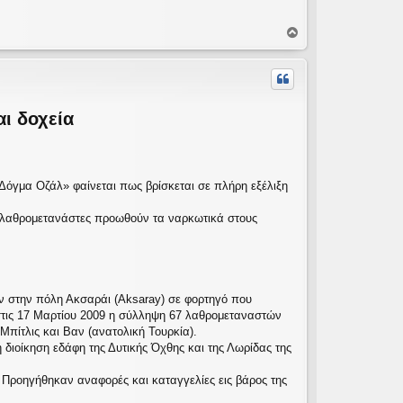
Κ
ο
ρ
υ
φ
ή
ι δοχεία
Δόγμα Οζάλ» φαίνεται πως βρίσκεται σε πλήρη εξέλιξη
ί λαθρομετανάστες προωθούν τα ναρκωτικά στους
ών στην πόλη Ακσαράι (Aksaray) σε φορτηγό που
 στις 17 Μαρτίου 2009 η σύλληψη 67 λαθρομεταναστών
 Μπίτλις και Βαν (ανατολική Τουρκία).
διοίκηση εδάφη της Δυτικής Όχθης και της Λωρίδας της
9. Προηγήθηκαν αναφορές και καταγγελίες εις βάρος της