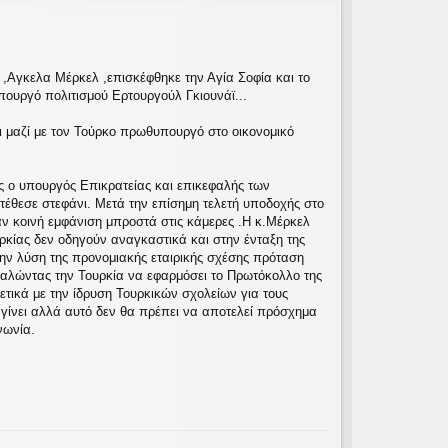
ή
 ,Αγκελα Μέρκελ ,επισκέφθηκε την Αγία Σοφία και το
υργό πολιτισμού Ερτουργούλ Γκιουνάϊ...
ει μαζί με τον Τούρκο πρωθυπουργό στο οικονομικό
ς ο υπουργός Επικρατείας και επικεφαλής των
τέθεσε στεφάνι. Μετά την επίσημη τελετή υποδοχής στο
ν κοινή εμφάνιση μπροστά στις κάμερες .Η κ.Μέρκελ
κίας δεν οδηγούν αναγκαστικά και στην ένταξη της
 την λύση της προνομιακής εταιρικής σχέσης πρόταση
καλώντας την Τουρκία να εφαρμόσει το Πρωτόκολλο της
ετικά με την ίδρυση Τουρκικών σχολείων για τους
γίνει αλλά αυτό δεν θα πρέπει να αποτελεί πρόσχημα
νωνία.