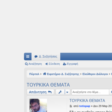
Ιδεογραφήματα
Αυτός ο τόπος φιλοδοξεί να ανοίγει μονοπάτια για τα συναρπαστικά και όμ
Δ. Συζητήσεις
ρή
Αναζήτηση
Σύνδεση
Εγγραφή
γο
Πόρταλ
Ευρετήριο Δ. Συζήτησης
Ελεύθεροι Διάλογοι
ρε
TΟΥΡΚΙΚΑ ΘΕΜΑΤΑ
ς
Απάντηση
συ
TΟΥΡΚΙΚΑ ΘΕΜΑΤΑ
νδ
Δ
από
totispap
»
Δευ 29 Μαρ 201
έσ
η