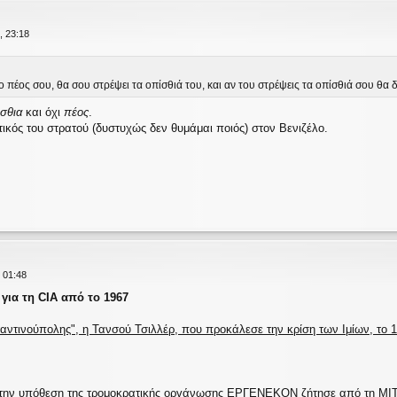
, 23:18
ο πέος σου, θα σου στρέψει τα οπίσθιά του, και αν του στρέψεις τα οπίσθιά σου θα δ
όσθια
και όχι
πέος
.
τικός του στρατού (δυστυχώς δεν θυμάμαι ποιός) στον Βενιζέλο.
 01:48
 για τη CIA από το 1967
ντινούπολης", η Τανσού Τσιλλέρ, που προκάλεσε την κρίση των Ιμίων, το 1
ι την υπόθεση της τρομοκρατικής οργάνωσης ΕΡΓΕΝΕΚΟΝ ζήτησε από τη ΜΙΤ 