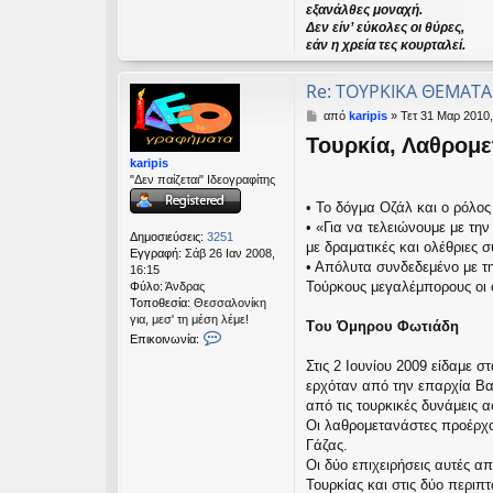
εξανάλθες μοναχή.
Δεν είν’ εύκολες οι θύρες,
εάν η χρεία τες κουρταλεί.
Re: TΟΥΡΚΙΚΑ ΘΕΜΑΤΑ
Δ
από
karipis
»
Τετ 31 Μαρ 2010,
η
Τουρκία, Λαθρομε
μ
karipis
ο
"Δεν παίζεται" Ιδεογραφίτης
σ
ί
• Το δόγμα Οζάλ και ο ρόλος
ε
• «Για να τελειώνουμε με τη
υ
Δημοσιεύσεις:
3251
με δραματικές και ολέθριες σ
σ
Εγγραφή:
Σάβ 26 Ιαν 2008,
η
• Απόλυτα συνδεδεμένο με τ
16:15
Τούρκους μεγαλέμπορους οι 
Φύλο:
Άνδρας
Τοποθεσία:
Θεσσαλονίκη
για, μεσ' τη μέση λέμε!
Tου Όμηρου Φωτιάδη
Ε
Επικοινωνία:
π
Στις 2 Ιουνίου 2009 είδαμε
ι
κ
ερχόταν από την επαρχία Βα
ο
από τις τουρκικές δυνάμεις α
ι
Οι λαθρομετανάστες προέρχον
ν
Γάζας.
ω
Οι δύο επιχειρήσεις αυτές α
ν
ί
Τουρκίας και στις δύο περιπ