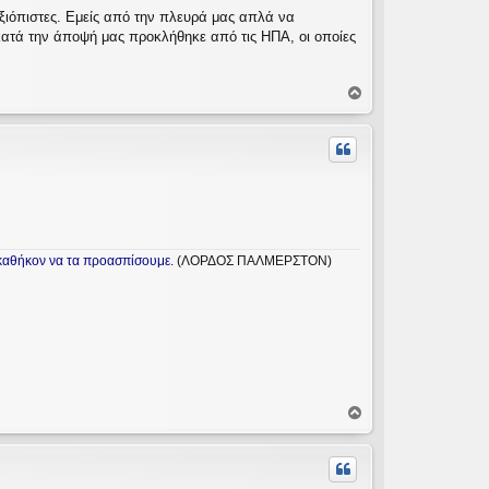
αξιόπιστες. Εμείς από την πλευρά μας απλά να
κατά την άποψή μας προκλήθηκε από τις ΗΠΑ, οι οποίες
Κ
ο
ρ
υ
φ
ή
ε καθήκον να τα προασπίσουμε.
(ΛΟΡΔΟΣ ΠΑΛΜΕΡΣΤΟΝ)
Κ
ο
ρ
υ
φ