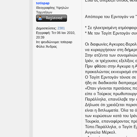
Εδω ας ανεβαζει οποιος θελε
μ
totispap
εις
ο
Ιδεογραφίτης Υψηλών
σ
Ταχυτήτων
ί
Απόπειρα του Ερντογάν να "
ε
υ
* Σε ηλεκτρισμένη ατμόσφαι
Δημοσιεύσεις:
2381
σ
Εγγραφή:
Τετ 06 Ιαν 2010,
* Με τον Ταγίπ Ερντογάν συ
η
20:39
Irc ψευδώνυμο:
totispap
Οι διαφωνίες Αγκυρας-Βερολ
Φύλο:
Άνδρας
να κυριαρχήσουν στη διήμερ
Στην ατζέντα των συνομιλιώ
Ιράν, οι τρέχουσες εξελίξεις
Πριν φθάσει στην Αγκυρα η 
προκαλώντας εκνευρισμό στη
Ο Ταγίπ Ερντογάν τόνισε σε 
ήδη σε διαδικασία διαπραγμ
«Όταν γίνονται προτάσεις π
είπε ο Τούρκος πρωθυπουργό
Παράλληλα, επανέλαβε την α
Δήλωσε ότι χρειάζεται περισ
είναι η διπλωματία. Όλα τα 
των κυρώσεων κατά του Ιράν.
Τουρκία, επαναφέροντας πρό
Τύπο.Παράλληλα, ο Ταγίπ Ερ
Ανγκελα Μέρκελ.