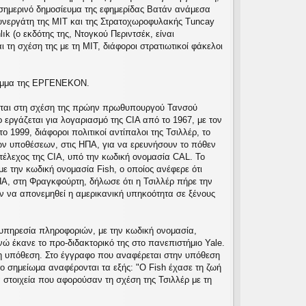
σημερινό δημοσίευμα της εφημερίδας Βατάν ανάμεσα
υνεργάτη της ΜΙΤ και της Στρατοχωροφυλακής Tuncay
 (ο εκδότης της, Ντογκού Περιντσέκ, είναι
τη σχέση της με τη ΜΙΤ, διάφοροι στρατιωτικοί φάκελοι
γραμμα της ΕΡΓΕΝΕΚΟΝ.
εται στη σχέση της πρώην πρωθυπουργού Τανσού
εργάζεται για λογαριασμό της CIA από το 1967, με τον
 1999, διάφοροι πολιτικοί αντίπαλοι της Τσιλλέρ, το
κών υποθέσεων, στις ΗΠΑ, για να ερευνήσουν το πόθεν
τέλεχος της CIA, υπό την κωδική ονομασία CAL. Το
ε την κωδική ονομασία Fish, ο οποίος ανέφερε ότι
Α, στη Φραγκφούρτη, δήλωσε ότι η Τσιλλέρ πήρε την
όν να απονεμηθεί η αμερικανική υπηκοότητα σε ξένους
ή υπηρεσία πληροφοριών, με την κωδική ονομασία,
ώ έκανε το προ-διδακτορικό της στο πανεπιστήμιο Yale.
ένη υπόθεση. Στο έγγραφο που αναφέρεται στην υπόθεση
το σημείωμα αναφέρονται τα εξής: "Ο Fish έχασε τη ζωή
τα στοιχεία που αφορούσαν τη σχέση της Τσιλλέρ με τη