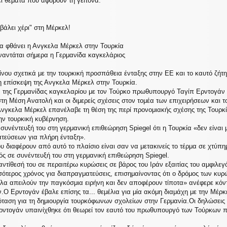
ι θεματα που αφορουν τη γειτονα.
βάλει χέρι" στη Μέρκελ!
ρα φθάνει η Ανγκελα Μέρκελ στην Τουρκία
ναντάται σήμερα η Γερμανίδα καγκελάριος
ίνου σχετικά με την τουρκική προσπάθεια ένταξης στην ΕΕ και το καυτό ζήτ
η επίσκεψη της Ανγκελα Μέρκελ στην Τουρκία.
ν της Γερμανίδας καγκελαρίου με τον Τούρκο πρωθυπουργό Ταγίπ Ερντογάν
 στη Μέση Ανατολή και οι διμερείς σχέσεις στον τομέα των επιχειρήσεων και τ
Ανγκελα Μέρκελ επανέλαβε τη θέση της περί προνομιακής σχέσης της Τουρκ
ν τουρκική κυβέρνηση.
συνέντευξή του στη γερμανική επιθεώρηση Spiegel ότι η Τουρκία «δεν είναι 
ατεύσεων για πλήρη ένταξη».
ου διαφέρουν από αυτό το πλαίσιο είναι σαν να μετακινείς το τέρμα σε χτύ
ς σε συνέντευξή του στη γερμανική επιθεώρηση Spiegel.
ντίθεσή του σε περαιτέρω κυρώσεις σε βάρος του Ιράν εξαιτίας του αμφιλε
σότερος χρόνος για διαπραγματεύσεις, επισημαίνοντας ότι ο δρόμος των κυ
όλα απειλούν την παγκόσμια ειρήνη και δεν αποφέρουν τίποτα» ανέφερε κόν
Ο Ερντογάν έβαλε επίσης τα... θεμέλια για μία ακόμη διαμάχη με την Μέρκελ
ταση για τη δημιουργία τουρκόφωνων σχολείων στην Γερμανία.Οι δηλώσεις
ντογάν υπαινίχθηκε ότι θεωρεί τον εαυτό του πρωθυπουργό των Τούρκων πο