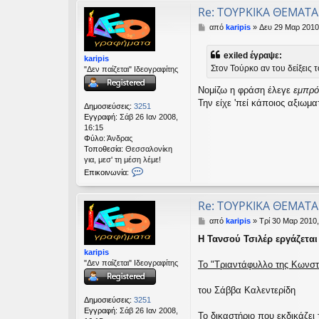
Re: TΟΥΡΚΙΚΑ ΘΕΜΑΤΑ
Δ
από
karipis
»
Δευ 29 Μαρ 2010
η
μ
exiled έγραψε:
karipis
ο
Στον Τούρκο αν του δείξεις τ
"Δεν παίζεται" Ιδεογραφίτης
σ
ί
Νομίζω η φράση έλεγε
εμπρ
ε
υ
Την είχε 'πεί κάποιος αξιωμα
Δημοσιεύσεις:
3251
σ
Εγγραφή:
Σάβ 26 Ιαν 2008,
η
16:15
Φύλο:
Άνδρας
Τοποθεσία:
Θεσσαλονίκη
για, μεσ' τη μέση λέμε!
Ε
Επικοινωνία:
π
ι
κ
Re: TΟΥΡΚΙΚΑ ΘΕΜΑΤΑ
ο
Δ
από
karipis
»
Τρί 30 Μαρ 2010,
ι
η
ν
Η Τανσού Τσιλέρ εργάζεται
μ
ω
karipis
ο
ν
"Δεν παίζεται" Ιδεογραφίτης
σ
Το "Τριαντάφυλλο της Κωνστα
ί
ί
α
ε
k
του Σάββα Καλεντερίδη
υ
a
Δημοσιεύσεις:
3251
σ
r
Εγγραφή:
Σάβ 26 Ιαν 2008,
Το δικαστήριο που εκδικάζε
η
i