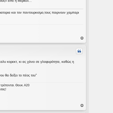
ους» είπε η Μέρκελ...
ατορια και τον παντουρκισμο,τους παιρνουν χαμπαρι
Κ
ο
ρ
υ
φ
ή
αλυ κορεκτ, κι ας χάνει σε γλαφυρότητα, καθώς η
ου θα δείξει το πέος του"
ν τρέπονται. Θουκ. Α20
 σας!
Κ
ο