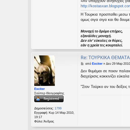
«Αν υπάρχουν ανησυχίες για 
http://kostasxan.blogspot.co
Η Τουρκια προσπαθει μεσω τ
ομως σιγα σιγα και θα δουμε 
Μοναχή το δρόμο επήρες,
εξανάλθες μοναχή.
Δεν είν’ εύκολες οι θύρες,
εάν η χρεία τες κουρταλεί.
Re: TΟΥΡΚΙΚΑ ΘΕΜΑΤΑ
Δ
από
Exciter
»
Δευ 29 Μαρ 2010
η
Δεν θυμάμαι σε ποιον παλαιό
μ
διαχείρισις κοκκινίζει εύκαλα
ο
σ
ί
"Στον Τούρκο αν του δείξεις 
Exciter
ε
Σούπερ Ιδεογραφίτης
υ
σ
η
Δημοσιεύσεις:
1799
Εγγραφή:
Κυρ 14 Μαρ 2010,
19:17
Φύλο:
Άνδρας