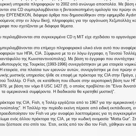
ουρκική υπηρεσία πληροφοριών το 2002 από ανώνυμο αποστολέα. Με βάση 
χονται στα CD συμπεριλαμβάνεται η βιντεοσκοπημένη ομολογία του πρώην σ
στην ΕΡΓΕΝΕΚΟΝ, διάφορα άρθρα που δημοσιεύθηκαν στην εφημερίδα Aydınlık
ύμενος στην εν λόγω δίκη), πληροφορίες για την οργάνωση Χεζμπολλάχ και 
ραφα που σχετίζονται με διάφορα θέματα.
υ περιλαμβάνονται στα συγκεκριμένα CD η ΜΙΤ είχε σχεδιάσει το οργανό
μπεριλαμβάνονται στο επίμαχο πληροφοριακό υλικό είναι αυτό που αναφέρ
ροφοριών των ΗΠΑ, CIA. Σύμφωνα με το εν λόγω έγγραφο, η Τανσού Τσιλλέρ 
Τριαντάφυλλο της Κωνσταντινούπολης). Με βάση το έγγραφο που συντάχτηκε το
ρωθυπουργός της Τουρκίας (1993-1996) συνεργάστηκαν με μια εταιρεία νομι
 Η εταιρεία, στα πλαίσια των ερευνών αυτών, συνεργάστηκε με ένα πρώην σ
ικής μυστικής υπηρεσίας ήλθε σε επαφή με πράκτορα της CIA στην Πράγα, μ
ού Τσιλλέρ. Ο Fish, σε κατάθεση που έδωσε στην αεροπορική βάση των ΗΠ
979, με βάση τον νόμο 8 USC 1427 (f), ο οποίος προβλέπει ότι "Είναι δυνατ
τα αμερικανικά συμφέροντα. Η διαδικασία θα κρατηθεί μυστική".
άκτορα της CIA, Fish, η Τσιλέρ εργάζεται από το 1967 για την αμερικανικ
νούπολης". Η Τσιλλέρ την περίοδο εκείνη πέρασε από ειδική εκπάιδευση, εν
 προειδοποίησαν τον Fish να μην αναφέρει λοεπτομέρειες για τη συγκεκριμ
είωμα ενός άλλου πράκτορα της CIA, με την κωδική ονομασία “Motta Gur”. Σ
που ξέσπασε στο σπίτι του. Έτσι, εκτός από τον ίδιο τον Fish, χάθηκαν και 