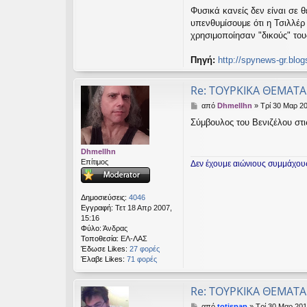
Φυσικά κανείς δεν είναι σε 
υπενθυμίσουμε ότι η Τσιλλέ
χρησιμοποίησαν "δικούς" το
Πηγή:
http://spynews-gr.blo
Re: TΟΥΡΚΙΚΑ ΘΕΜΑΤΑ
Δ
από
Dhmellhn
»
Τρί 30 Μαρ 20
η
Σύμβουλος του Βενιζέλου στι
μ
ο
σ
Dhmellhn
ί
Επίτιμος
Δεν έχουμε αιώνιους συμμάχους
ε
υ
σ
η
Δημοσιεύσεις:
4046
Εγγραφή:
Τετ 18 Απρ 2007,
15:16
Φύλο:
Άνδρας
Τοποθεσία:
ΕΛ-ΛΑΣ
Έδωσε Likes:
27 φορές
Έλαβε Likes:
71 φορές
Re: TΟΥΡΚΙΚΑ ΘΕΜΑΤΑ
Δ
από
totispap
»
Τρί 30 Μαρ 201