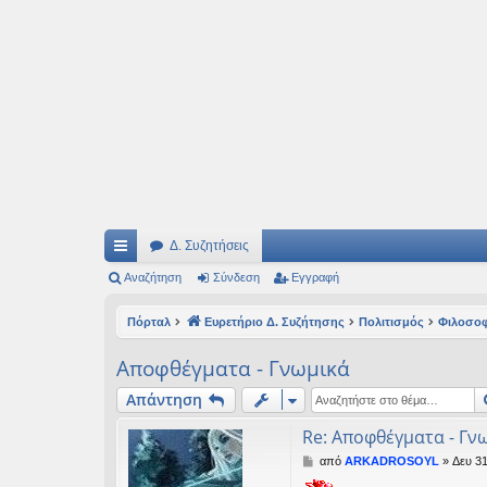
Ιδεογραφήματα
Αυτός ο τόπος φιλοδοξεί να ανοίγει μονοπάτια για τα συναρπαστικά και όμ
Δ. Συζητήσεις
ρή
Αναζήτηση
Σύνδεση
Εγγραφή
γο
Πόρταλ
Ευρετήριο Δ. Συζήτησης
Πολιτισμός
Φιλοσο
ρε
Αποφθέγματα - Γνωμικά
ς
Απάντηση
συ
Re: Αποφθέγματα - Γν
νδ
Δ
από
ARKADROSOYL
»
Δευ 31
έσ
η