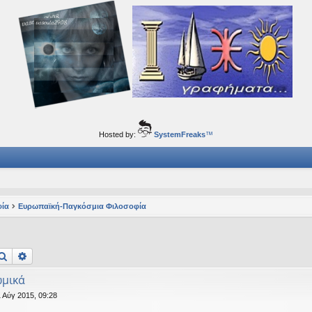
ορφα ταξίδια του νού...
Hosted by:
SystemFreaks
™
φία
Ευρωπαϊκή-Παγκόσμια Φιλοσοφία
Αναζήτηση
Ειδική αναζήτηση
ωμικά
 Αύγ 2015, 09:28