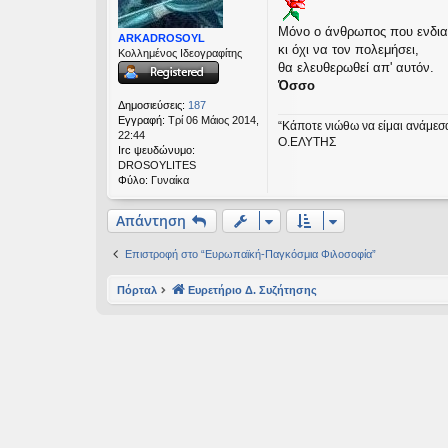
μ
εις
ο
Μόνο ο άνθρωπος που ενδιαφ
σ
ARKADROSOYL
κι όχι να τον πολεμήσει,
ί
Κολλημένος Ιδεογραφίτης
ε
θα ελευθερωθεί απ' αυτόν.
υ
Όσσο
σ
Δημοσιεύσεις:
187
η
Εγγραφή:
Τρί 06 Μάιος 2014,
“Κάποτε νιώθω να είμαι ανάμεσ
22:44
O.ΕΛΥΤΗΣ
Irc ψευδώνυμο:
DROSOYLITES
Φύλο:
Γυναίκα
Απάντηση
Επιστροφή στο “Ευρωπαϊκή-Παγκόσμια Φιλοσοφία”
Πόρταλ
Ευρετήριο Δ. Συζήτησης