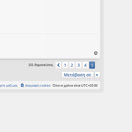
Κ
ο
ρ
1
2
3
4
Προηγούμενη
5
101 δημοσιεύσεις
υ
φ
Μετάβαση σε
ή
στε μαζί μας
Διαγραφή cookies
Όλοι οι χρόνοι είναι
UTC+03:00