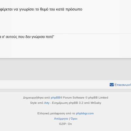
έρεται να γνωρίσει το θυμό του κατά πρόσωπο
α σ’ αυτούς που δεν γνώρισα ποτέ”
Επικοινωνή
Δημιουργήθηκε από
phpBB
® Forum Software © phpBB Limited
Style από
Arty
- Ενημέρωση phpBB 3.2 από MrGaby
Ελληνική μετάφραση από το
phpbbgr.com
Απόρρητο
|
Όροι
GZIP: On