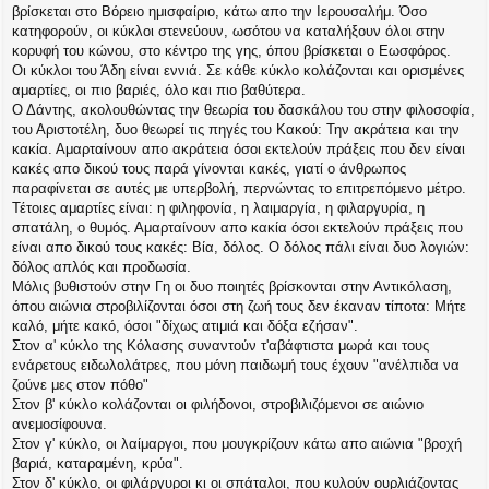
βρίσκεται στο Βόρειο ημισφαίριο, κάτω απο την Ιερουσαλήμ. Όσο
κατηφορούν, οι κύκλοι στενεύουν, ωσότου να καταλήξουν όλοι στην
κορυφή του κώνου, στο κέντρο της γης, όπου βρίσκεται ο Εωσφόρος.
Οι κύκλοι του Άδη είναι εννιά. Σε κάθε κύκλο κολάζονται και ορισμένες
αμαρτίες, οι πιο βαριές, όλο και πιο βαθύτερα.
Ο Δάντης, ακολουθώντας την θεωρία του δασκάλου του στην φιλοσοφία,
του Αριστοτέλη, δυο θεωρεί τις πηγές του Κακού: Την ακράτεια και την
κακία. Αμαρταίνουν απο ακράτεια όσοι εκτελούν πράξεις που δεν είναι
κακές απο δικού τους παρά γίνονται κακές, γιατί ο άνθρωπος
παραφίνεται σε αυτές με υπερβολή, περνώντας το επιτρεπόμενο μέτρο.
Τέτοιες αμαρτίες είναι: η φιληφονία, η λαιμαργία, η φιλαργυρία, η
σπατάλη, ο θυμός. Αμαρταίνουν απο κακία όσοι εκτελούν πράξεις που
είναι απο δικού τους κακές: Βία, δόλος. Ο δόλος πάλι είναι δυο λογιών:
δόλος απλός και προδωσία.
Μόλις βυθιστούν στην Γη οι δυο ποιητές βρίσκονται στην Αντικόλαση,
όπου αιώνια στροβιλίζονται όσοι στη ζωή τους δεν έκαναν τίποτα: Μήτε
καλό, μήτε κακό, όσοι "δίχως ατιμιά και δόξα εζήσαν".
Στον α' κύκλο της Κόλασης συναντούν τ'αβάφτιστα μωρά και τους
ενάρετους ειδωλολάτρες, που μόνη παιδωμή τους έχουν "ανέλπιδα να
ζούνε μες στον πόθο"
Στον β' κύκλο κολάζονται οι φιλήδονοι, στροβιλιζόμενοι σε αιώνιο
ανεμοσίφουνα.
Στον γ' κύκλο, οι λαίμαργοι, που μουγκρίζουν κάτω απο αιώνια "βροχή
βαριά, καταραμένη, κρύα".
Στον δ' κύκλο, οι φιλάργυροι κι οι σπάταλοι, που κυλούν ουρλιάζοντας