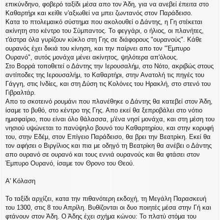
επικύνδηνο, φοβερό ταξίδι μέσα απο τον Άδη, για να ανεβεί έπειτα στο
Καθαρτήρι και κείθε ν'αξιωθεί να μπει ζωντανός στον Παράδεισο.
Κατα το πτολεμαικό σύστημα που ακολουθεί ο Δάντης, η Γη στέκεται
ακίνητη στο κέντρο του Σύμπαντος. Το φεγγάρι, ο ήλιος, οι πλανήτες,
τ'άστρα όλα γυρίζουν κύκλο στη Γης σε διάφορους "ουρανούς". Κάθε
ουρανός έχει δικιά του κίνηση, και την παίρνει απο τον "Έμπυρο
Ουρανό", αυτός μονάχα μένει ακίνητος, ψηλότερα απ'όλους.
Στο Βορρά τοποθετεί ο Δάντης την Ιερουσαλήμ, στο Νότο, ακριβώς στους
αντίποδες της Ιερουσαλήμ, το Καθαρτήρι, στην Ανατολή τις πηγές του
Γάγγη, στις Ινδίες, και στη Δύση τις Κολόνες του Ηρακλή, στο στενό του
Γιβραλτάρ.
Απο το σκοτεινό ρουμάνι που πλανέθηκε ο Δάντης θα κατεβεί στον Άδη,
ίσαμε το βυθό, στο κέντρο της Γης. Απο εκεί θα ξεπροβάλει στο νότιο
ημισφαίριο, που είναι όλο θάλασσα, μ'ένα νησί μονάχα, και στη μέση του
νησιού υψώνεται το πανύψηλο βουνό του Καθαρτηρίου, και στην κορυφή
του, στην Εδέμ, στον Επίγειο Παράδεισο, θα βρει την Βεατρίκη. Εκεί θα
τον αφήσει ο Βιργίλιος και πια με οδηγό τη Βεατρίκη θα ανέβει ο Δάντης
απο ουρανό σε ουρανό και τους εννιά ουρανούς και θα φτάσει στον
Έμπυρο Ουρανό, ίσαμε τον Θρονο του Θεού.
Α' Κόλαση
Το ταξίδι αρχίζει, κατα την πιθανότερη εκδοχή, τη Μεγάλη Παρασκευή
του 1300, στις 8 του Απρίλη. Βυθίζονται οι δυο ποιητές μέσα στην Γή και
φτάνουν στον Άδη. Ο Άδης έχει σχήμα κώνου: Το πλατύ στόμα του