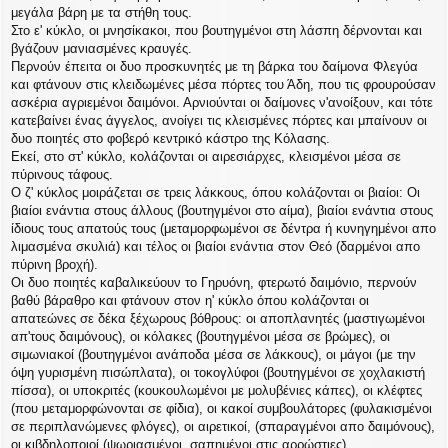
μεγάλα βάρη με τα στήθη τους.
Στο ε' κύκλο, οι μνησίκακοι, που βουτηγμένοι στη λάσπη δέρνονται και
βγάζουν μανιασμένες κραυγές.
Περνούν έπειτα οι δυο προσκυνητές με τη βάρκα του δαίμονα Φλεγύα
και φτάνουν στις κλειδωμένες μέσα πόρτες του Άδη, που τις φρουρούσαν
ασκέρια αγριεμένοι δαιμόνοι. Αρνιούνται οι δαίμονες ν'ανοίξουν, και τότε
κατεβαίνει ένας άγγελος, ανοίγει τις κλεισμένες πόρτες και μπαίνουν οι
δυο ποιητές στο φοβερό κεντρικό κάστρο της Κόλασης.
Εκεί, στο στ' κύκλο, κολάζονται οι αιρεσιάρχες, κλεισμένοι μέσα σε
πύρινους τάφους.
Ο ζ' κύκλος μοιράζεται σε τρεις λάκκους, όπου κολάζονται οι βιαίοι: Οι
βιαίοι ενάντια στους άλλους (βουτηγμένοι στο αίμα), βιαίοι ενάντια στους
ίδιους τους απατούς τους (μεταμορφωμένοι σε δέντρα ή κυνηγημένοι απο
λιμασμένα σκυλιά) και τέλος οι βιαίοι ενάντια στον Θεό (δαρμένοι απο
πύρινη βροχή).
Οι δυο ποιητές καβαλικεύουν το Γηρυόνη, φτερωτό δαιμόνιο, περνούν
βαθύ βάραθρο και φτάνουν στον η' κύκλο όπου κολάζονται οι
απατεώνες σε δέκα ξέχωρους βόθρους: οι αποπλανητές (μαστιγωμένοι
απ'τους δαιμόνους), οι κόλακες (βουτηγμένοι μέσα σε βρώμες), οι
σιμωνιακοί (βουτηγμένοι ανάποδα μέσα σε λάκκους), οι μάγοι (με την
όψη γυρισμένη πισώπλατα), οι τοκογλύφοι (βουτηγμένοι σε χοχλακιστή
πίσσα), οι υποκριτές (κουκουλωμένοι με μολυβένιες κάπες), οι κλέφτες
(που μεταμορφώνονται σε φίδια), οι κακοί συμβουλάτορες (φυλακισμένοι
σε περιπλανώμενες φλόγες), οι αιρετικοί, (σπαραγμένοι απο δαιμόνους),
οι κιβδηλοποιοί (ψωριασμένοι, σαπημένοι στις αρρώστιες).