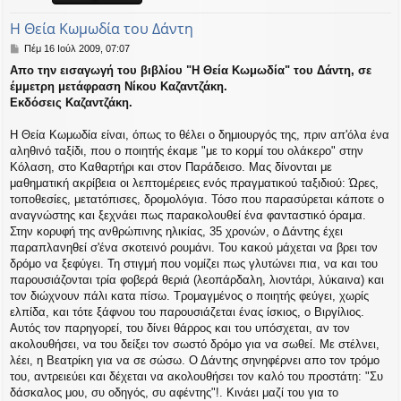
η
εις
Η Θεία Κωμωδία του Δάντη
Δ
Πέμ 16 Ιούλ 2009, 07:07
η
Απο την εισαγωγή του βιβλίου "Η Θεία Κωμωδία" του Δάντη, σε
μ
έμμετρη μετάφραση Νίκου Καζαντζάκη.
ο
σ
Εκδόσεις Καζαντζάκη.
ί
ε
Η Θεία Κωμωδία είναι, όπως το θέλει ο δημιουργός της, πριν απ'όλα ένα
υ
αληθινό ταξίδι, που ο ποιητής έκαμε "με το κορμί του ολάκερο" στην
σ
Κόλαση, στο Καθαρτήρι και στον Παράδεισο. Μας δίνονται με
η
μαθηματική ακρίβεια οι λεπτομέρειες ενός πραγματικού ταξιδιού: Ώρες,
τοποθεσίες, μετατόπισες, δρομολόγια. Τόσο που παρασύρεται κάποτε ο
αναγνώστης και ξεχνάει πως παρακολουθεί ένα φανταστικό όραμα.
Στην κορυφή της ανθρώπινης ηλικίας, 35 χρονών, ο Δάντης έχει
παραπλανηθεί σ'ένα σκοτεινό ρουμάνι. Του κακού μάχεται να βρει τον
δρόμο να ξεφύγει. Τη στιγμή που νομίζει πως γλυτώνει πια, να και του
παρουσιάζονται τρία φοβερά θεριά (λεοπάρδαλη, λιοντάρι, λύκαινα) και
τον διώχνουν πάλι κατα πίσω. Τρομαγμένος ο ποιητής φεύγει, χωρίς
ελπίδα, και τότε ξάφνου του παρουσιάζεται ένας ίσκιος, ο Βιργίλιος.
Αυτός τον παρηγορεί, του δίνει θάρρος και του υπόσχεται, αν τον
ακολουθήσει, να του δείξει τον σωστό δρόμο για να σωθεί. Με στέλνει,
λέει, η Βεατρίκη για να σε σώσω. Ο Δάντης σηνηφέρνει απο τον τρόμο
του, αντρειεύει και δέχεται να ακολουθήσει τον καλό του προστάτη: "Συ
δάσκαλος μου, συ οδηγός, συ αφέντης"!. Κινάει μαζί του για το