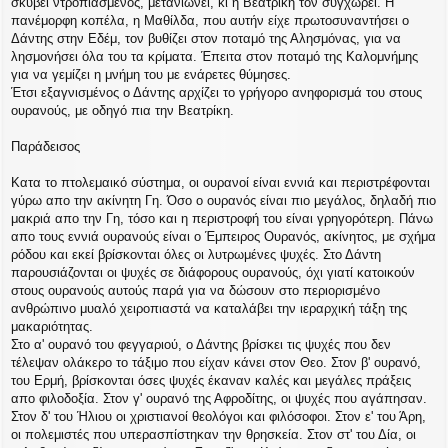
σκύβει ντροπιασμένος, μετανιώνει, κι η Βεατρίκη τον συγχωρεί. Η
πανέμορφη κοπέλα, η Μαθίλδα, που αυτήν είχε πρωτοσυναντήσει ο
Δάντης στην Εδέμ, τον βυθίζει στον ποταμό της Αλησμόνας, για να
λησμονήσει όλα του τα κρίματα. Έπειτα στον ποταμό της Καλομνήμης
για να γεμίζει η μνήμη του με ενάρετες θύμησες.
Έτσι εξαγνισμένος ο Δάντης αρχίζει το γρήγορο ανηφορισμά του στους
ουρανούς, με οδηγό πια την Βεατρίκη.
Παράδεισος
Κατα το πτολεμαικό σύστημα, οι ουρανοί είναι εννιά και περιστρέφονται
γύρω απο την ακίνητη Γη. Όσο ο ουρανός είναι πιο μεγάλος, δηλαδή πιο
μακριά απο την Γη, τόσο και η περιστροφή του είναι γρηγορότερη. Πάνω
απο τους εννιά ουρανούς είναι ο Έμπειρος Ουρανός, ακίνητος, με σχήμα
ρόδου και εκεί βρίσκονται όλες οι λυτρωμένες ψυχές. Στο Δάντη
παρουσιάζονται οι ψυχές σε διάφορους ουρανούς, όχι γιατί κατοικούν
στους ουρανούς αυτούς παρά για να δώσουν στο περιορισμένο
ανθρώπινο μυαλό χειροπιαστά να καταλάβει την ιεραρχική τάξη της
μακαριότητας.
Στο α' ουρανό του φεγγαριού, ο Δάντης βρίσκει τις ψυχές που δεν
τέλεψαν ολάκερο το τάξιμο που είχαν κάνει στον Θεο. Στον β' ουρανό,
του Ερμή, βρίσκονται όσες ψυχές έκαναν καλές και μεγάλες πράξεις
απο φιλοδοξία. Στον γ' ουρανό της Αφροδίτης, οι ψυχές που αγάπησαν.
Στον δ' του Ήλιου οι χριστιανοί θεολόγοι και φιλόσοφοι. Στον ε' του Άρη,
οι πολεμιστές που υπερασπίστηκαν την θρησκεία. Στον στ' του Δία, οι