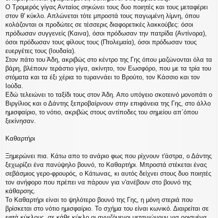
Ο Τρομερός γίγας Ανταίος σηκώνει τους δυο ποιητές και τους μεταφέρει
στον θ' κύκλο. Απλώνεται τότε μπροστά τους παγωμένη λίμνη, όπου
κολάζονται οι προδώτες σε τέσσερις διαφορετικές λακκούβες: όσοι
πρόδωσαν συγγενείς (Καινα), όσοι πρόδωσαν την πατρίδα (Αντίνορα),
όσοι πρόδωσαν τους φίλους τους (Πτολεμαία), όσοι πρόδωσαν τους
ευεργέτες τους (Ιουδαία).
Στον πάτο του Άδη, ακριβώς στο κέντρο της Γης όπου μαζώνονται όλα τα
βάρη, βλέπουν τεράστιο γίγα, ακίνητο, τον Εωσφόρο, που με τα τρία του
στόματα και τα έξι χέρια το τυραννάει το Βρούτο, τον Κάσσιο και τον
Ιούδα.
Εδώ τελειώνει το ταξίδι τους στον Άδη. Απο υπόγειο σκοτεινό μονοπάτι ο
Βιργίλιος και ο Δάντης ξεπροβαίρνουν στην επιφάνεια της Γης, στο άλλο
ημισφαίριο, το νότιο, ακριβώς στους αντίποδες του σημείου απ΄όπου
ξεκίνησαν.
Καθαρτήρι
Ξημερώνει πια. Κάτω απο το ανάριο φως που ρίχνουν τ'άστρα, ο Δάντης
ξεχωρίζει ένα πανύψηλο βουνό, το Καθαρτήρι. Μπροστά στέκεται ένας
σεβάσμιος γερο-φρουρός, ο Κάτωνας, κι αυτός δείχνει στους δυο ποιητές
τον ανήφορο που πρέπει να πάρουν για ν'ανέβουν στο βουνό της
κάθαρσης.
Το Καθαρτήρι είναι το ψηλότερο βουνό της Γης, η μόνη στεριά που
βρίσκεται στο νότιο ημισφαίριο. Το σχήμα του είναι κωνικό. Διαιρείται σε
εφτά κύκλους, σε κάθε κύκλο οι αγνιζόμενοι μετανιώνουν για ορισμένα