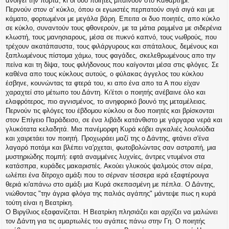
ανοίγει την πόρτα, κι οι δυο ποιητές μπαίνουν στο Καθαρτήρι.
Περνούν στον α' κύκλο, όπου οι εγωιστές περπατούν σιγά σιγά και με
κάματο, φορτωμένοι με μεγάλα βάρη. Επειτα οι δυο ποιητές, απο κύκλο
σε κύκλο, συναντούν τους φθονερούν, με τα μάτια ραμμένα με σιδερένια
κλωστή, τους μανησιαρους, μέσα σε πυκνό καπνό, τους νωθρούς, που
τρέχουν ακατάπαυστα, τους φιλάργυρους και σπάταλους, δεμένους και
ξαπλωμένους πίστομα χάμω, τους φαγάδες, σκελεθρωμένους απο την
πείνα και τη δίψα, τους φιλήδονους που καίγονται μέσα στις φλόγες. Σε
καθένα απο τους κύκλους αυτούς, ο φύλακας άγγελος του κύκλου
έσβηνε, κουνώντας τα φτερά του, κι απο ένα απο τα Α που είχαν
χαραχτεί στο μέτωπο του Δάντη. Κι'έτσι ο ποιητής ανέβαινε όλο και
ελαφρότερος, πιο αγνισμένος, το ανηφορικό βουνό της μεταμέλειας.
Περνούν τις φλόγες του έβδομου κύκλου οι δυο ποιητές και βρίσκονται
στον Επίγειο Παράδεισο, σε ένα λιβάδι κατάνθιστο με γάργαρα νερά και
γλυκότατα κελαδητά. Μια πανέμορφη Κυρά κόβει αγκαλιές λουλούδια
και χαιρετάει τον ποιητή. Προχωράει μαζί της ο Δάντης, φτάνει σ'ένα
λαγαρό ποτάμι και βλέπει να'ρχεται, φωτοβολώντας σαν αστραπή, μια
μυστηριώδης πομπή: εφτά αναμμένες λυχνίες, άντρες ντυμένοι στα
κατάσπρα, κυράδες μακαριστές. Ακούει γλυκούς ψαλμούς στον αέρα,
ωλέπει ένα δίτροχο αμάξι που το σέρναν τέσσερα ιερά εξαφτέρουγα
θεριά κι'απάνω στο αμάξι μια Κυρά σκεπασμένη με πέπλα. Ο Δάντης,
νιώθοντας "την άγρια φλόγα της παλιάς αγάπης" μάντεψε πως η κυρά
τούτη είναι η Βεατρίκη.
Ο Βιργίλιος εξαφανίζεται. Η Βεατρίκη πλησιάζει και αρχίζει να μαλώνει
τον Δάντη για τις αμαρτωλές του αγάπες πάνω στην Γη. Ο ποιητής