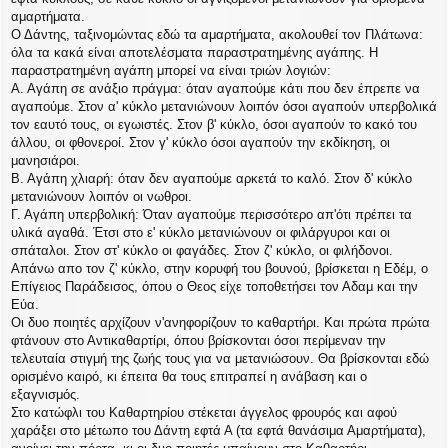
αμαρτήματα.
Ο Δάντης, ταξινομώντας εδώ τα αμαρτήματα, ακολουθεί τον Πλάτωνα:
όλα τα κακά είναι αποτελέσματα παραστρατημένης αγάπης. Η
παραστρατημένη αγάπη μπορεί να είναι τριών λογιών:
Α. Αγάπη σε ανάξιο πράγμα: όταν αγαπούμε κάτι που δεν έπρεπε να
αγαπούμε. Στον α' κύκλο μετανιώνουν λοιπόν όσοι αγαπούν υπερβολικά
τον εαυτό τους, οι εγωιστές. Στον β' κύκλο, όσοι αγαπούν το κακό του
άλλου, οι φθονεροί. Στον γ' κύκλο όσοι αγαπούν την εκδίκηση, οι
μανησιάροι.
Β. Αγάπη χλιαρή: όταν δεν αγαπούμε αρκετά το καλό. Στον δ' κύκλο
μετανιώνουν λοιπόν οι νωθροι.
Γ. Αγάπη υπερβολική: Όταν αγαπούμε περισσότερο απ'ότι πρέπει τα
υλικά αγαθά. Έτσι στο ε' κύκλο μετανιώνουν οι φιλάργυροι και οι
σπάταλοι. Στον στ' κύκλο οι φαγάδες. Στον ζ' κύκλο, οι φιλήδονοι.
Απάνω απο τον ζ' κύκλο, στην κορυφή του βουνού, βρίσκεται η Εδέμ, ο
Επίγειος Παράδεισος, όπου ο Θεος είχε τοποθετήσει τον Αδαμ και την
Εύα.
Οι δυο ποιητές αρχίζουν ν'ανηφορίζουν το καθαρτήρι. Και πρώτα πρώτα
φτάνουν στο Αντικαθαρτίρι, όπου βρίσκονται όσοι περίμεναν την
τελευταία στιγμή της ζωής τους για να μετανιώσουν. Θα βρίσκονται εδώ
ορισμένο καιρό, κι έπειτα θα τους επιτραπεί η ανάβαση και ο
εξαγνισμός.
Στο κατώφλι του Καθαρτηρίου στέκεται άγγελος φρουρός και αφού
χαράξει στο μέτωπο του Δάντη εφτά Α (τα εφτά θανάσιμα Αμαρτήματα),