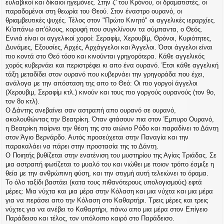
ευλαβικοί και δίκαιοι ηγεμόνες. Στην ζ' του Κρόνου, οι δραματιστές, οι
παραδομένοι στη θεωρία του Θεού. Στον έναστρο ουρανό, οι
θριαμβευτικές ψυχές. Τέλος στον "Πρώτο Κινητό" οι αγγελικές ιεραρχίες.
Κι'απάνω απ'όλους, κορυφή που συγκλίνουν τα σύμπαντα, ο Θεός.
Εννιά είναι οι αγγελικοί χοροί: Σεραφίμ, Χερουβίμ, Θρόνοι, Κυριότητες,
Δυνάμες, Εξουσίες, Αρχές, Αρχάγγελοι και Άγγελοι. Όσοι άγγελοι είναι
πιο κοντά στο Θεό τόσο και κινούνται γρηγορότερα. Κάθε αγγελικός
χορός κυβερνάει και περιστρέφει κι απο ένα ουρανό. Έτσι κάθε αγγελική
τάξη μεταδίδει στον ουρανό που κυβερνάει την γρηγοράδα που έχει,
ανάλογα με την απόσταση της απο το Θεό: Οι πιο γοργοί άγγελοι
(Χερουβιμ, Σεραφίμ κτλ.) κινούν και τους πιο γοργούς ουρανούς (τον 9ο,
τον 8ο κτλ).
Ο Δάντης ανεβαίνει σαν αστραπή απο ουρανό σε ουρανό,
ακολουθώντας την Βεατρίκη. Όταν φτάσουν πια στον Έμπυρο Ουρανό,
η Βεατρίκη παίρνει την θέση της στο αιώνιο Ρόδο και παραδίνει το Δάντη
στον Άγιο Βερνάρδο. Αυτός προσεύχεται στην Παναγία και την
παρακαλάει να πάρει στην προστασία της το Δάντη.
Ο Ποιητής βυθίζεται στην ενατένιση του μυστηρίου της Αγίας Τριάδας. Σε
μια αστραπή φωτίζεται το μυαλό του και νιώθει με ποιον τρόπο έσμιξε η
θεία με την ανθρώπινη φύση, και την στιγμή αυτή τελειώνει το όραμα.
Το όλο ταξίδι βαστάει (κατα τους πιθανότερους υπολογισμούς) εφτά
μέρες: Μια νύχτα και μια μέρα στην Κόλαση και μια νύχτα και μια μέρα
για να περάσει απο την Κόλαση στο Καθαρτήρι. Τρεις μέρες και τρεις
νύχτες για να ανέβει το Καθαρτήρι, πάνω απο μια μέρα στον Επίγειο
Παράδεισο και τέλος, τον υπόλοιπο καιρό στο Παράδεισο.