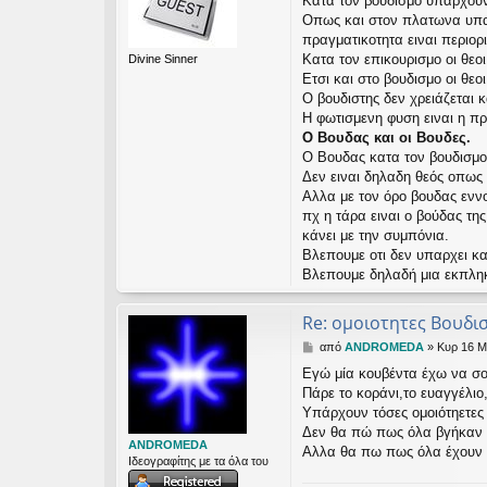
Κατα τον βουδισμο υπαρχουν 
μ
εις
Οπως και στον πλατωνα υπαρχ
ο
σ
πραγματικοτητα ειναι περιορ
ί
Κατα τον επικουρισμο οι θε
Divine Sinner
ε
Ετσι και στο βουδισμο οι θε
υ
Ο βουδιστης δεν χρειάζεται 
σ
Η φωτισμενη φυση ειναι η π
η
Ο Βουδας και οι Βουδες.
Ο Βουδας κατα τον βουδισμο
Δεν ειναι δηλαδη θεός οπως
Αλλα με τον όρο βουδας εννο
πχ η τάρα ειναι ο βούδας τη
κάνει με την συμπόνια.
Βλεπουμε οτι δεν υπαρχει κα
Βλεπουμε δηλαδή μια εκπληκτ
Re: ομοιοτητες Βουδ
Δ
από
ANDROMEDA
»
Κυρ 16 Μ
η
Εγώ μία κουβέντα έχω να σο
μ
Πάρε το κοράνι,το ευαγγέλιο
ο
σ
Υπάρχουν τόσες ομοιότηετες 
ί
Δεν θα πώ πως όλα βγήκαν α
ε
ANDROMEDA
Αλλα θα πω πως όλα έχουν ο
υ
Ιδεογραφίτης με τα όλα του
σ