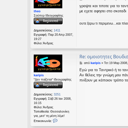
η
ν
γραψτε και τιποτε για το ταν
μ
ω
με εχετε αφησει στο σκοταδι
theo
ο
ν
Σούπερ Ιδεογραφίτης
σ
ί
ί
α
ουτε ξερω τι περιμενω....και πλε
ε
k
υ
a
Δημοσιεύσεις:
1411
σ
r
Εγγραφή:
Παρ 20 Απρ 2007,
η
i
19:27
p
Φύλο:
Άνδρας
i
s
Re: ομοιοτητες Βουδ
Δ
από
karipis
»
Τετ 19 Μαρ 2008,
η
Εγώ για το Ταντρικό ή το ταν
μ
Αν θέλεις την γνώμη μου πάν
karipis
ο
"Δεν παίζεται" Ιδεογραφίτης
σ
πνίξουν με κάποιον τρόπο το
ί
ε
υ
Δημοσιεύσεις:
3251
σ
Εγγραφή:
Σάβ 26 Ιαν 2008,
η
16:15
Φύλο:
Άνδρας
Τοποθεσία:
Θεσσαλονίκη
για, μεσ' τη μέση λέμε!
Ε
Επικοινωνία:
π