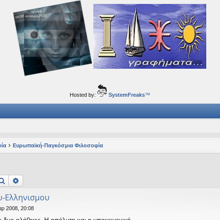
ορφα ταξίδια του νού...
Hosted by:
SystemFreaks
™
φία
Ευρωπαϊκή-Παγκόσμια Φιλοσοφία
Αναζήτηση
Ειδική αναζήτηση
υ-Ελληνισμου
ρ 2008, 20:08