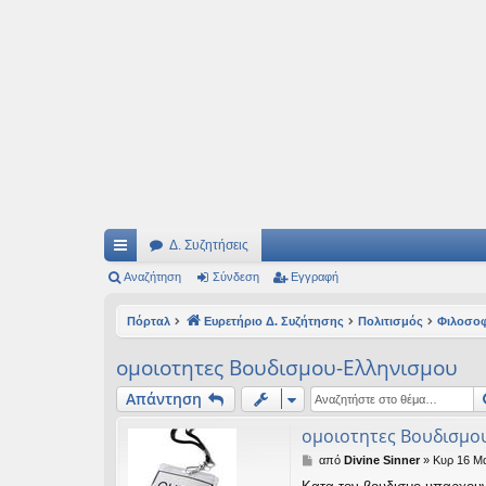
Ιδεογραφήματα
Αυτός ο τόπος φιλοδοξεί να ανοίγει μονοπάτια για τα συναρπαστικά και όμ
Δ. Συζητήσεις
ρή
Αναζήτηση
Σύνδεση
Εγγραφή
γο
Πόρταλ
Ευρετήριο Δ. Συζήτησης
Πολιτισμός
Φιλοσο
ρε
ομοιοτητες Βουδισμου-Ελληνισμου
ς
Απάντηση
συ
ομοιοτητες Βουδισμο
νδ
Δ
από
Divine Sinner
»
Κυρ 16 Μα
έσ
η