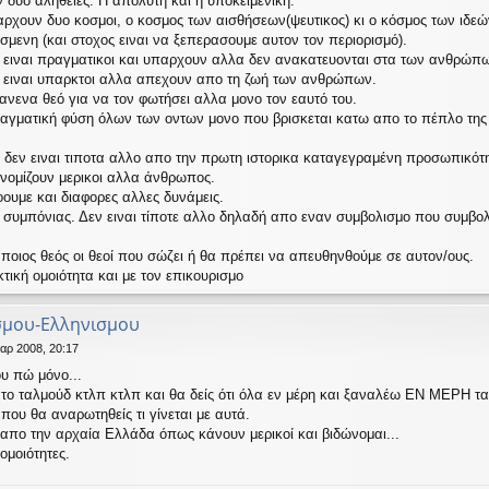
δυο αλήθειες. Η απόλυτη και η υποκειμενική.
ουν δυο κοσμοι, ο κοσμος των αισθήσεων(ψευτικος) κι ο κόσμος των ιδεών,
ισμενη (και στοχος ειναι να ξεπερασουμε αυτον τον περιορισμό).
οι ειναι πραγματικοι και υπαρχουν αλλα δεν ανακατευονται στα των ανθρώπ
οι ειναι υπαρκτοι αλλα απεχουν απο τη ζωή των ανθρώπων.
κανενα θεό για να τον φωτήσει αλλα μονο τον εαυτό του.
ραγματική φύση όλων των οντων μονο που βρισκεται κατω απο το πέπλο της
 δεν ειναι τιποτα αλλο απο την πρωτη ιστορικα καταγεγραμένη προσωπικότ
 νομίζουν μερικοι αλλα άνθρωπος.
ουμε και διαφορες αλλες δυνάμεις.
ς συμπόνιας. Δεν ειναι τίποτε αλλο δηλαδή απο εναν συμβολισμο που συμβολί
ποιος θεός οι θεοί που σώζει ή θα πρέπει να απευθηνθούμε σε αυτον/ους.
ική ομοιότητα και με τον επικουρισμο
ισμου-Ελληνισμου
αρ 2008, 20:17
υ πώ μόνο...
,το ταλμούδ κτλπ κτλπ και θα δείς ότι όλα εν μέρη και ξαναλέω ΕΝ ΜΕΡΗ τα
που θα αναρωτηθείς τι γίνεται με αυτά.
πο την αρχαία Ελλάδα όπως κάνουν μερικοί και βιδώνομαι...
μοιότητες.