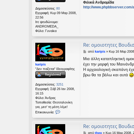
η
Φιλικά Ανδρομέδα
http://www.phpbbserver.com/a
Δημοσιεύσεις:
80
Εγγραφή:
Κυρ 09 Μαρ 2008,
22:56
Irc ψευδώνυμο:
ANDROMEDA_
Φύλο:
Γυναίκα
Re: ομοιοτητες Βουδ
Δ
από
karipis
»
Κυρ 16 Μαρ 2008
η
Μια άλλη καταπληκτική ομοι
μ
έχει την μορφή του Μαινάνδρ
karipis
ο
"Δεν παίζεται" Ιδεογραφίτης
σ
Η αρχαιολογική σκαπάνη έχε
ί
βρω θα τα βάλω και αυτά
ε
υ
Δημοσιεύσεις:
3251
σ
Εγγραφή:
Σάβ 26 Ιαν 2008,
η
16:15
Φύλο:
Άνδρας
Τοποθεσία:
Θεσσαλονίκη
για, μεσ' τη μέση λέμε!
Ε
Επικοινωνία:
π
ι
κ
Re: ομοιοτητες Βουδ
ο
Δ
από
theo
»
Κυρ 16 Μαρ 2008, 
ι