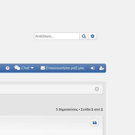
Αναζήτηση
Ειδική αναζήτηση
Chat
Επικοινωνήστε μαζί μας
Γ
Συ
ύν
γγ
χν
δε
ρα
ές
ση
φ
ερ
ή
5 δημοσιεύσεις • Σελίδα
1
από
1
ωτ
ήσ
εις