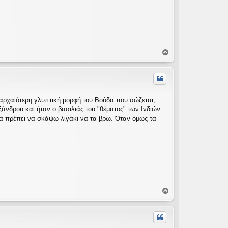
Κ
ο
ρ
υ
φ
ή
 αρχαιότερη γλυπτική μορφή του Βούδα που σώζεται,
άνδρου και ήταν ο βασιλιάς του "θέματος" των Ινδιών.
λά πρέπει να σκάψω λιγάκι να τα βρω. Όταν όμως τα
Κ
ο
ρ
υ
φ