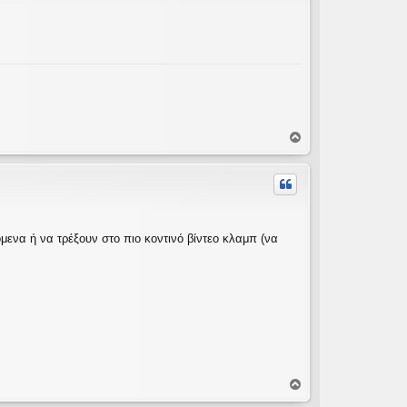
ή
Κ
ο
ρ
υ
φ
ή
ενα ή να τρέξουν στο πιο κοντινό βίντεο κλαμπ (να
Κ
ο