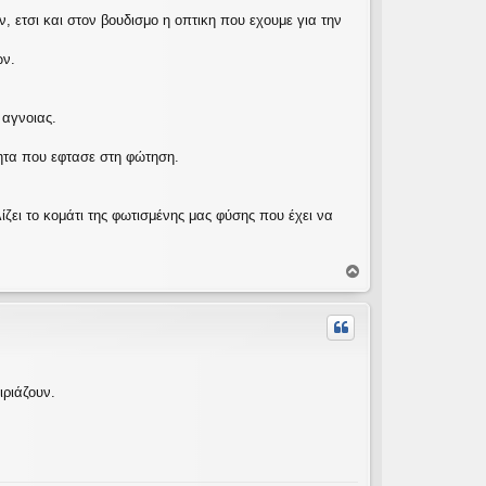
 ετσι και στον βουδισμο η οπτικη που εχουμε για την
ων.
 αγνοιας.
ητα που εφτασε στη φώτηση.
ζει το κομάτι της φωτισμένης μας φύσης που έχει να
Κ
ο
ρ
υ
φ
ή
ιριάζουν.