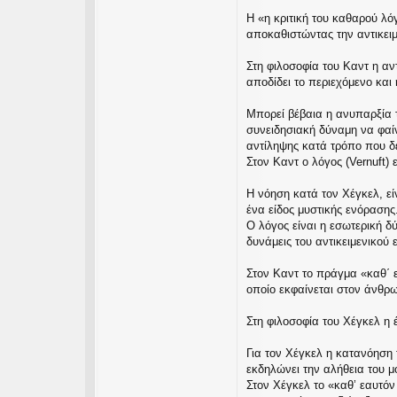
Η «η κριτική του καθαρού λόγ
αποκαθιστώντας την αντικειμ
Στη φιλοσοφία του Καντ η α
αποδίδει το περιεχόμενο και 
Μπορεί βέβαια η ανυπαρξία τ
συνειδησιακή δύναμη να φαίν
αντίληψης κατά τρόπο που δε
Στον Καντ ο λόγος (Vernuft) 
Η νόηση κατά τον Χέγκελ, εί
ένα είδος μυστικής ενόρασης.
Ο λόγος είναι η εσωτερική δ
δυνάμεις του αντικειμενικού ε
Στον Καντ το πράγμα «καθ΄ ε
οποίο εκφαίνεται στον άνθρ
Στη φιλοσοφία του Χέγκελ η έ
Για τον Χέγκελ η κατανόηση τ
εκδηλώνει την αλήθεια του μ
Στον Χέγκελ το «καθ’ εαυτόν 