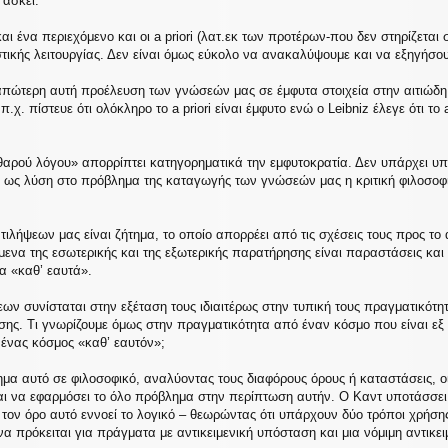
 ασκεί.
αι ένα περιεχόμενο και οι a priori (λατ.εκ των προτέρων-που δεν στηρίζετα
στικής λειτουργίας. Δεν είναι όμως εύκολο να ανακαλύψουμε και να εξηγήσο
πώτερη αυτή προέλευση των γνώσεών μας σε έμφυτα στοιχεία στην αιτιώδη
.χ. πίστευε ότι ολόκληρο το a priori είναι έμφυτο ενώ ο Leibniz έλεγε ότι το
θαρού λόγου» απορρίπτει κατηγορηματικά την εμφυτοκρατία. Δεν υπάρχει υπο
α ως λύση στο πρόβλημα της καταγωγής των γνώσεών μας η κριτική φιλοσοφί
ιλήψεων μας είναι ζήτημα, το οποίο απορρέει από τις σχέσεις τους προς το 
μενα της εσωτερικής και της εξωτερικής παρατήρησης είναι παραστάσεις και 
α «καθ’ εαυτά».
ων συνίσταται στην εξέταση τους ιδιαιτέρως στην τυπική τους πραγματικότη
ασης. Τι γνωρίζουμε όμως στην πραγματικότητα από έναν κόσμο που είναι εξ
 ένας κόσμος «καθ’ εαυτόν»;
μα αυτό σε φιλοσοφικό, αναλύοντας τους διαφόρους όρους ή καταστάσεις, ο
ι να εφαρμόσει το όλο πρόβλημα στην περίπτωση αυτήν. Ο Καντ υποτάσσει 
 τον όρο αυτό εννοεί το λογικό – θεωρώντας ότι υπάρχουν δύο τρόποι χρήσης 
 να πρόκειται για πράγματα με αντικειμενική υπόσταση και μια νόμιμη αντικει