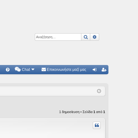
Αναζήτηση
Ειδική αναζήτηση
Chat
Επικοινωνήστε μαζί μας
Γ
Συ
ύν
γγ
χν
δε
ρα
ές
ση
φ
ερ
ή
1 δημοσίευση • Σελίδα
1
από
1
ωτ
ήσ
εις