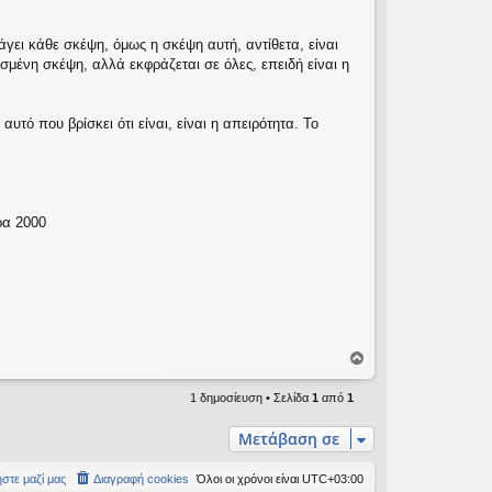
γει κάθε σκέψη, όμως η σκέψη αυτή, αντίθετα, είναι
ισμένη σκέψη, αλλά εκφράζεται σε όλες, επειδή είναι η
υτό που βρίσκει ότι είναι, είναι η απειρότητα. Το
ρα 2000
Κ
ο
ρ
1 δημοσίευση • Σελίδα
1
από
1
υ
φ
Μετάβαση σε
ή
στε μαζί μας
Διαγραφή cookies
Όλοι οι χρόνοι είναι
UTC+03:00