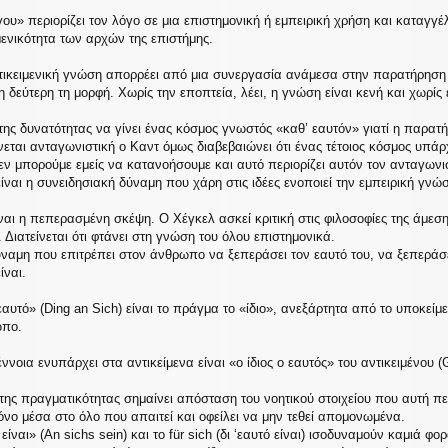
ου» περιορίζει τον λόγο σε μια επιστημονική ή εμπειρική χρήση και καταγγέ
ενικότητα των αρχών της επιστήμης.
ντικειμενική γνώση απορρέει από μια συνεργασία ανάμεσα στην παρατήρηση
η δεύτερη τη μορφή. Χωρίς την εποπτεία, λέει, η γνώση είναι κενή και χωρίς 
ης δυνατότητας να γίνει ένας κόσμος γνωστός «καθ’ εαυτόν» γιατί η παρατ
εται ανταγωνιστική ο Καντ όμως διαβεβαιώνει ότι ένας τέτοιος κόσμος υπάρχ
ν μπορούμε εμείς να κατανοήσουμε και αυτό περιορίζει αυτόν τον ανταγωνι
είναι η συνειδησιακή δύναμη που χάρη στις ιδέες ενοποιεί την εμπειρική γνώσ
ναι η πεπερασμένη σκέψη. Ο Χέγκελ ασκεί κριτική στις φιλοσοφίες της άμεσ
 Διατείνεται ότι φτάνει στη γνώση του όλου επιστημονικά.
ύναμη που επιτρέπει στον άνθρωπο να ξεπεράσει τον εαυτό του, να ξεπεράσει 
ίναι.
αυτό» (Ding an Sich) είναι το πράγμα το «ίδιο», ανεξάρτητα από το υποκείμ
ωπο.
ννοια ενυπάρχει στα αντικείμενα είναι «ο ίδιος ο εαυτός» του αντικειμένου (
ης πραγματικότητας σημαίνει απόσταση του νοητικού στοιχείου που αυτή περι
όνο μέσα στο όλο που απαιτεί και οφείλει να μην τεθεί απομονωμένα.
είναι» (An sichs sein) και το für sich (δι ‘εαυτό είναι) ισοδυναμούν καμιά 