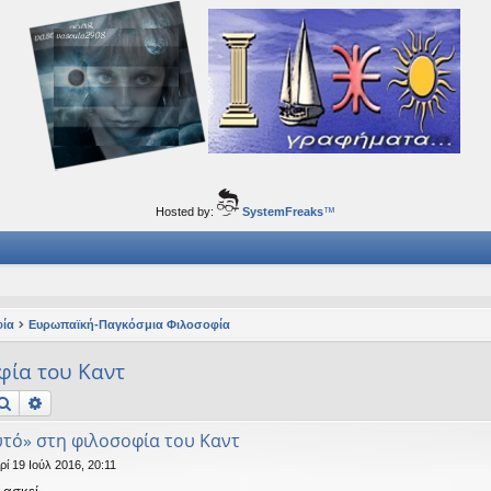
ορφα ταξίδια του νού...
Hosted by:
SystemFreaks
™
φία
Ευρωπαϊκή-Παγκόσμια Φιλοσοφία
οφία του Καντ
Αναζήτηση
Ειδική αναζήτηση
αυτό» στη φιλοσοφία του Καντ
ρί 19 Ιούλ 2016, 20:11