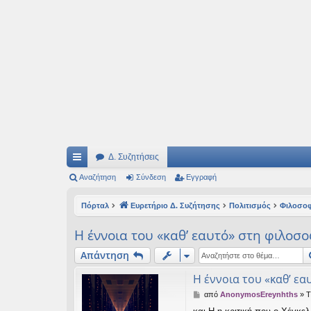
Ιδεογραφήματα
Αυτός ο τόπος φιλοδοξεί να ανοίγει μονοπάτια για τα συναρπαστικά και όμ
Δ. Συζητήσεις
ρή
Αναζήτηση
Σύνδεση
Εγγραφή
γο
Πόρταλ
Ευρετήριο Δ. Συζήτησης
Πολιτισμός
Φιλοσο
ρε
Η έννοια του «καθ’ εαυτό» στη φιλοσ
ς
Απάντηση
συ
Η έννοια του «καθ’ ε
νδ
Δ
από
AnonymosEreynhths
»
Τ
έσ
η