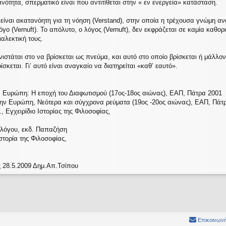
κανότητα, σπερματικό είναι που αντιτίθεται στην « εν ενεργεία» κατάσταση.
είναι ακατανόητη για τη νόηση (Verstand), στην οποία η τρέχουσα γνώμη ανά
γο (Vernuft). Το απόλυτο, ο λόγος (Vernuft), δεν εκφράζεται σε καμία καθορ
ιαλεκτική τους.
στάται στο να βρίσκεται ως πνεύμα, και αυτό στο οποίο βρίσκεται ή μάλλον α
σκεται. Γι’ αυτό είναι αναγκαίο να διατηρείται «καθ’ εαυτό».
ν Ευρώπη: Η εποχή του Διαφωτισμού (17ος-18ος αιώνας), ΕΑΠ, Πάτρα 2001
την Ευρώπη, Νεότερα και σύγχρονα ρεύματα (19ος -20ος αιώνας), ΕΑΠ, Πάτ
, Εγχειρίδιο Ιστορίας της Φιλοσοφίας,
ύ λόγου, εκδ. Παπαζήση
Ιστορία της Φιλοσοφίας,
 28.5.2009 Δημ.Απ.Τσίπου
Επικοινωνή