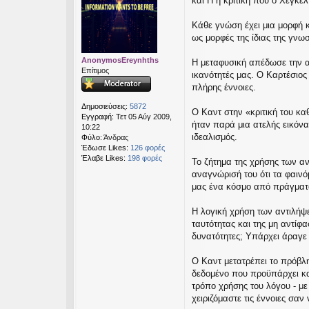
και Η η κριτική που ο Χέγκελ
μ
εις
ο
σ
Κάθε γνώση έχει μια μορφή κ
ί
ως μορφές της ίδιας της γνω
ε
υ
AnonymosEreynhths
Η μεταφυσική απέδωσε την α
σ
Επίτιμος
ικανότητές μας. Ο Καρτέσιος π
η
πλήρης έννοιες.
Δημοσιεύσεις:
5872
Ο Καντ στην «κριτική του κα
Εγγραφή:
Τετ 05 Αύγ 2009,
ήταν παρά μια ατελής εικόν
10:22
ιδεαλισμός.
Φύλο:
Άνδρας
Έδωσε Likes:
126 φορές
Έλαβε Likes:
198 φορές
Το ζήτημα της χρήσης των αντ
αναγνώρισή του ότι τα φαινό
μας ένα κόσμο από πράγματ
Η λογική χρήση των αντιλήψε
ταυτότητας και της μη αντίφ
δυνατότητες; Υπάρχει άραγε
Ο Καντ μετατρέπει το πρόβλη
δεδομένο που προϋπάρχει κα
τρόπο χρήσης του λόγου - με
χειριζόμαστε τις έννοιες σαν