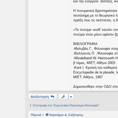
και την ενέργεια: διάταξη, ι
Η πνευματική δραστηριότητα 
ταυτόσημη με το θεωρητικό λό
πράξη που τις σκέπτεται, η δ
«Το πνεύμα «καθ’ εαυτό» συνι
πνεύμα είναι μόνο εφόσον βρί
ΒΙΒΛΙΟΓΡΑΦΙΑ
-Μολυβάς Γ., Φιλοσοφία στη
-Βαλλιανός Π. ,Φιλοσοφία σ
-Windelband W.-Heimsoeth H.
β τόμος, ΜΙΕΤ, Αθήνα 2003
-Kant I, Κριτική του καθαρο
Encyclopedie de la pleiade, 
ΜΙΕΤ, Αθήνα, 1987
Δημοσιεύθηκε στην ΟΔΟ στις
Απάντηση
Επιστροφή στο “Ευρωπαϊκή-Παγκόσμια Φιλοσοφία”
Πόρταλ
Ευρετήριο Δ. Συζήτησης