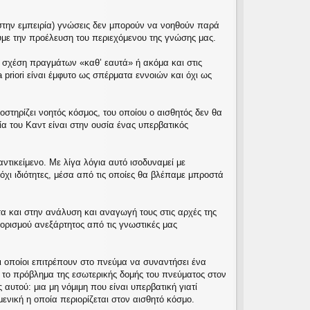
ι στην εμπειρία) γνώσεις δεν μπορούν να νοηθούν παρά
υμε την προέλευση του περιεχόμενου της γνώσης μας.
 σχέση πραγμάτων «καθ’ εαυτά» ή ακόμα και στις
 a priori είναι έμφυτο ως σπέρματα εννοιών και όχι ως
στηρίζει νοητός κόσμος, του οποίου ο αισθητός δεν θα
α του Καντ είναι στην ουσία ένας υπερβατικός
αντικείμενο. Με λίγα λόγια αυτό ισοδυναμεί με
όχι ιδιότητες, μέσα από τις οποίες θα βλέπαμε μπροστά
τα και στην ανάλυση και αναγωγή τους στις αρχές της
 ορισμού ανεξάρτητος από τις γνωστικές μας
ι οποίοι επιτρέπουν στο πνεύμα να συναντήσει ένα
το πρόβλημα της εσωτερικής δομής του πνεύματος στον
αυτού: μια μη νόμιμη που είναι υπερβατική γιατί
μενική η οποία περιορίζεται στον αισθητό κόσμο.