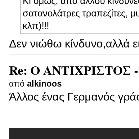
Κι όμως, από αλλού κινδυν
σατανολάτρες τραπεζίτες, μυσ
κλπ)!!!
Δεν νιώθω κίνδυνο,αλλά εί
Re: Ο ΑΝΤΙΧΡΙΣΤΟΣ -
από
alkinoos
Άλλος ένας Γερμανός γράφε