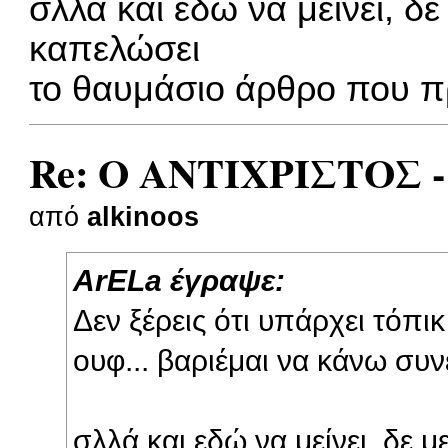
σλλά και εδώ να μείνει, δε 
καπελώσει
το θαυμάσιο άρθρο που π
Re: Ο ΑΝΤΙΧΡΙΣΤΟΣ -
από
alkinoos
ArELa έγραψε:
Δεν ξέρεις ότι υπάρχει τόπικ
ουφ... βαριέμαι να κάνω συ
σλλά και εδώ να μείνει, δε με