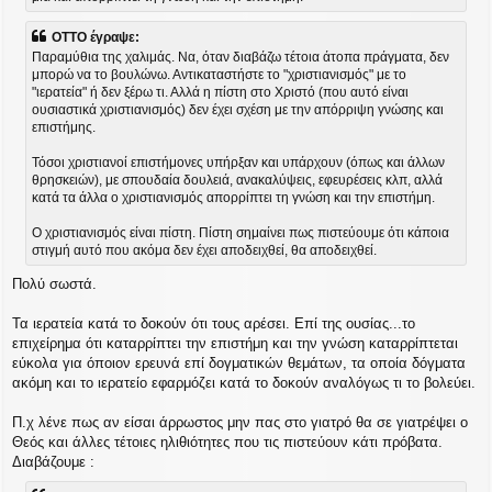
σ
ί
ε
OTTO έγραψε:
υ
Παραμύθια της χαλιμάς. Να, όταν διαβάζω τέτοια άτοπα πράγματα, δεν
σ
μπορώ να το βουλώνω. Αντικαταστήστε το "χριστιανισμός" με το
η
"ιερατεία" ή δεν ξέρω τι. Αλλά η πίστη στο Χριστό (που αυτό είναι
ουσιαστικά χριστιανισμός) δεν έχει σχέση με την απόρριψη γνώσης και
επιστήμης.
Τόσοι χριστιανοί επιστήμονες υπήρξαν και υπάρχουν (όπως και άλλων
θρησκειών), με σπουδαία δουλειά, ανακαλύψεις, εφευρέσεις κλπ, αλλά
κατά τα άλλα ο χριστιανισμός απορρίπτει τη γνώση και την επιστήμη.
Ο χριστιανισμός είναι πίστη. Πίστη σημαίνει πως πιστεύουμε ότι κάποια
στιγμή αυτό που ακόμα δεν έχει αποδειχθεί, θα αποδειχθεί.
Πολύ σωστά.
Τα ιερατεία κατά το δοκούν ότι τους αρέσει. Επί της ουσίας...το
επιχείρημα ότι καταρρίπτει την επιστήμη και την γνώση καταρρίπτεται
εύκολα για όποιον ερευνά επί δογματικών θεμάτων, τα οποία δόγματα
ακόμη και το ιερατείο εφαρμόζει κατά το δοκούν αναλόγως τι το βολεύει.
Π.χ λένε πως αν είσαι άρρωστος μην πας στο γιατρό θα σε γιατρέψει ο
Θεός και άλλες τέτοιες ηλιθιότητες που τις πιστεύουν κάτι πρόβατα.
Διαβάζουμε :