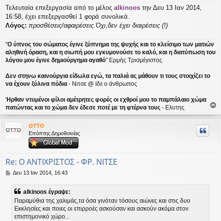
Τελευταία επεξεργασία από το μέλος
alkinoos
την Δευ 13 Ιαν 2014,
16:58, έχει επεξεργασθεί 1 φορά συνολικά.
Λόγος:
προσθέσεις/αφαιρέσεις.Όχι,δεν έχει διαιρέσεις (!)
"
Ο ύπνος του σώματος έγινε ξύπνημα της ψυχής και το κλείσιμο των ματιών
αληθινή όραση, και η σιωπή μου εγκυμονούσε το καλό, και η διατύπωση του
λόγου μου έγινε δημιούργημα αγαθό
" Ερμής Τρισμέγιστος
Δεν στηνω καινούργια είδωλα εγώ, τα παλιά ας μάθουν τι τους στοιχίζει το
να έχουν ξύλινα πόδια
- Νιτσε @ Ιδε ο άνθρωπος
Ήρθαν ντυμένοι φίλοι αμέτρητες φορές οι εχθροί μου το παμπάλαιο χώμα
πατώντας και το χώμα δεν έδεσε ποτέ με τη φτέρνα τους
- Ελυτης
ο
ρ
OTTO
υ
Επόπτης Δημοθοινίας
ή
Re: Ο ΑΝΤΙΧΡΙΣΤΟΣ - ΦΡ. ΝΙΤΣΕ
Δ
Δευ 13 Ιαν 2014, 16:43
η
μ
alkinoos έγραψε:
ο
Παραμύθια της χαλιμάς,τα όσα γινόταν τόσους αιώνες και στις δυο
σ
Εκκλησίες και ποιες οι επιρροές ασκούσαν και ασκούν ακόμα στον
ί
επιστημονικό χώρο...
ε