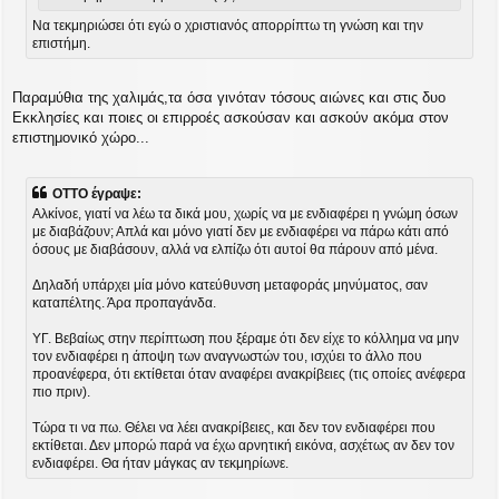
Να τεκμηριώσει ότι εγώ ο χριστιανός απορρίπτω τη γνώση και την
επιστήμη.
Παραμύθια της χαλιμάς,τα όσα γινόταν τόσους αιώνες και στις δυο
Εκκλησίες και ποιες οι επιρροές ασκούσαν και ασκούν ακόμα στον
επιστημονικό χώρο...
OTTO έγραψε:
Αλκίνοε, γιατί να λέω τα δικά μου, χωρίς να με ενδιαφέρει η γνώμη όσων
με διαβάζουν; Απλά και μόνο γιατί δεν με ενδιαφέρει να πάρω κάτι από
όσους με διαβάσουν, αλλά να ελπίζω ότι αυτοί θα πάρουν από μένα.
Δηλαδή υπάρχει μία μόνο κατεύθυνση μεταφοράς μηνύματος, σαν
καταπέλτης. Άρα προπαγάνδα.
ΥΓ. Βεβαίως στην περίπτωση που ξέραμε ότι δεν είχε το κόλλημα να μην
τον ενδιαφέρει η άποψη των αναγνωστών του, ισχύει το άλλο που
προανέφερα, ότι εκτίθεται όταν αναφέρει ανακρίβειες (τις οποίες ανέφερα
πιο πριν).
Τώρα τι να πω. Θέλει να λέει ανακρίβειες, και δεν τον ενδιαφέρει που
εκτίθεται. Δεν μπορώ παρά να έχω αρνητική εικόνα, ασχέτως αν δεν τον
ενδιαφέρει. Θα ήταν μάγκας αν τεκμηρίωνε.