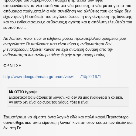
προορισμό του λαβύρινθου.Υπάρχει η εμπειρία των εφτά
απομονώσεων,τα νέα αυτιά για μια νέα μουσική,τα νέα μάτια για τα πιο
απόμακρα πράγματα.Μια νέα συνείδηση για αλήθειες που ως τώρα δεν
είχαν φωνή.Η επιδίωξη του μεγάλου ύφους: η συγκέντρωση της δύναμης
και του ενθουσιασμού,ο σεβασμός,η αγάπη και η απόλυτη ελευθερία του
εαυτού του...
Να λοιπόν, ποιοι είναι οι αληθινοί μου,οι προκαταβολικά ορισμένοι μου
αναγνώστες.Οι υπόλοιποι που είναι τώρα η ανθρωπότητα δεν
μ΄ενδιαφέρουν.Οφείλει κανείς να έχει ανώτερη δύναμη από την
ανθρωπότητα και ανώτερο ύψος ψυχής στην περιφροσύνη.
ΦΡ.ΝΙΤΣΕ
http://www.ideografhmata.gr/forum/viewt ... 71#p221671
OTTO έγραψε:
Εξαιρετικό! Θα βιάζουμε τη λογική, και δεν θα μας ενδιαφέρει η κριτική.
Αν αυτό δεν είναι ορισμός του χάους, τότε τι είναι;
Σταματήσαμε να είμαστε όντα λογικά εδώ και πολύ καιρό.Περισσότερο
συναισθηματικά όντα είμαστε,η λογική κινείται στον κόσμο των ιδεών και
όχι στη Γη..