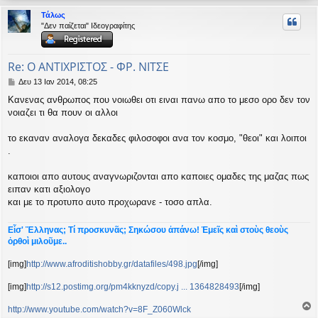
ρ
Τάλως
υ
"Δεν παίζεται" Ιδεογραφίτης
ή
Re: Ο ΑΝΤΙΧΡΙΣΤΟΣ - ΦΡ. ΝΙΤΣΕ
Δ
Δευ 13 Ιαν 2014, 08:25
η
Κανενας ανθρωπος που νοιωθει οτι ειναι πανω απο το μεσο ορο δεν τον
μ
νοιαζει τι θα πουν οι αλλοι
ο
σ
ί
το εκαναν αναλογα δεκαδες φιλοσοφοι ανα τον κοσμο, "θεοι" και λοιποι
ε
.
υ
σ
καποιοι απο αυτους αναγνωριζονται απο καποιες ομαδες της μαζας πως
η
ειπαν κατι αξιολογο
και με το προτυπο αυτο προχωρανε - τοσο απλα.
Εἶσ' Ἕλληνας; Τί προσκυνᾶς; Σηκώσου ἀπάνω! Ἐμεῖς καὶ στοὺς θεοὺς
ὀρθοὶ μιλοῦμε..
[img]
http://www.afroditishobby.gr/datafiles/498.jpg
[/img]
[img]
http://s12.postimg.org/pm4kknyzd/copy.j ... 1364828493
[/img]
http://www.youtube.com/watch?v=8F_Z060Wlck
ο