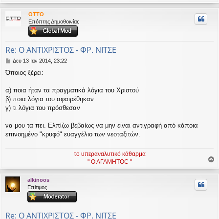
ο
ρ
OTTO
υ
Επόπτης Δημοθοινίας
ή
Re: Ο ΑΝΤΙΧΡΙΣΤΟΣ - ΦΡ. ΝΙΤΣΕ
Δ
Δευ 13 Ιαν 2014, 23:22
η
Όποιος ξέρει:
μ
ο
σ
α) ποια ήταν τα πραγματικά λόγια του Χριστού
ί
β) ποια λόγια του αφαιρέθηκαν
ε
γ) τι λόγια του πρόσθεσαν
υ
σ
να μου τα πει. Ελπίζω βεβαίως να μην είναι αντιγραφή από κάποια
η
επινοημένο "κρυφό" ευαγγέλιο των νεοταξιτών.
το υπεραναλυτικό κάθαρμα
" Ο ΑΓΑΜΗΤΟC "
ο
ρ
alkinoos
υ
Επίτιμος
ή
Re: Ο ΑΝΤΙΧΡΙΣΤΟΣ - ΦΡ. ΝΙΤΣΕ