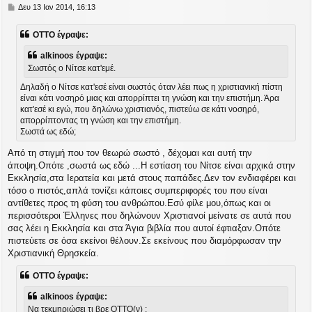
Δ
Δευ 13 Ιαν 2014, 16:13
η
μ
OTTO έγραψε:
ο
σ
alkinoos έγραψε:
ί
Σωστός ο Νίτσε κατ'εμέ.
ε
υ
Δηλαδή ο Νίτσε κατ'εσέ είναι σωστός όταν λέει πως η χριστιανική πίστη
σ
είναι κάτι νοσηρό μιας και απορρίπτει τη γνώση και την επιστήμη. Άρα
η
κατ'εσέ κι εγώ, που δηλώνω χριστιανός, πιστεύω σε κάτι νοσηρό,
απορρίπτοντας τη γνώση και την επιστήμη.
Σωστά ως εδώ;
Από τη στιγμή που τον θεωρώ σωστό , δέχομαι και αυτή την
άποψη.Οπότε ,σωστά ως εδώ ...Η εστίαση του Νίτσε είναι αρχικά στην
Εκκλησία,στα Ιερατεία και μετά στους παπάδες.Δεν τον ενδιαφέρει και
τόσο ο πιστός,απλά τονίζει κάποιες συμπεριφορές του που είναι
αντίθετες προς τη φύση του ανθρώπου.Εσύ φίλε μου,όπως και οι
περισσότεροι Έλληνες που δηλώνουν Χριστιανοί μείνατε σε αυτά που
σας λέει η Εκκλησία και στα Άγια βιβλία που αυτοί έφτιαξαν.Οπότε
πιστεύετε σε όσα εκείνοι θέλουν.Σε εκείνους που διαμόρφωσαν την
Χριστιανική Θρησκεία.
OTTO έγραψε:
alkinoos έγραψε:
Να τεκμηριώσει τι βρε ΟΤΤΟ(ν) ;