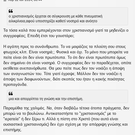
η
μ
ο
ο χριστιανισμός έρχεται σε σύγκρουση με κάθε πνευματική
σ
ειλικρίνεια,αφού υποστηρίζει καθετί νοσηρό και ανόητο
ί
ε
Τα τόσα καλά που εμπεριέχονται στον χριστιανισμό γιατί τα μηδενίζει ο
υ
συγγραφέας; Επειδή έτσι του γουστάρει;
σ
η
Η αγάπη προς το συνάνθρωπο. Το να μοιράζεις τα πλούτη σου στους
φτωχούς κλπ. Εϊναι νοσηρά;; Φυσικά και όχι. Το μόνο που μπορείτε να
πείτε είναι ότι δεν είναι πρωτότυπα. Το ότι δεν είναι πρωτότυπα όμως
δεν σημαίνει ότι είναι νοσηρά. Ο συγγραφέας δεν το παραδέχεται, οπότε
εκτίθεται ανεπανόρθωτα. Θα μου πείτε πως δεν τον νοιάζει η άποψη
των αναγνωστών του. Τότε γιατί έγραψε; Μάλλον δεν τον νοιάζει η
άποψη των διαφωνούντων, διότι σκοπός του ήταν η κακής ποιότητας
προπαγάνδα.
μια και απορρίπτει τη γνώση και την επιστήμη.
Παραμύθια της χαλιμάς. Να, όταν διαβάζω τέτοια άτοπα πράγματα, δεν
μπορώ να το βουλώνω. Αντικαταστήστε το "χριστιανισμός" με το
"ιερατεία" ή δεν ξέρω τι. Αλλά η πίστη στο Χριστό (που αυτό είναι
ουσιαστικά χριστιανισμός) δεν έχει σχέση με την απόρριψη γνώσης και
επιστήμης.