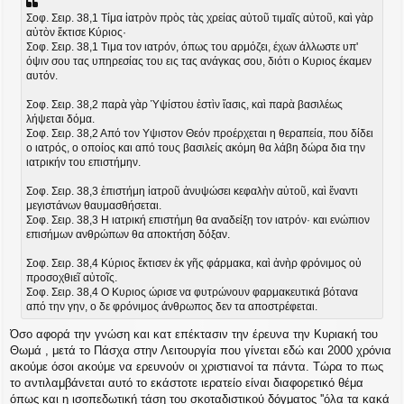
Σοφ. Σειρ. 38,1 Τίμα ἰατρὸν πρὸς τὰς χρείας αὐτοῦ τιμαῖς αὐτοῦ, καὶ γὰρ
αὐτὸν ἔκτισε Κύριος·
Σοφ. Σειρ. 38,1 Τιμα τον ιατρόν, όπως του αρμόζει, έχων άλλωστε υπ'
όψιν σου τας υπηρεσίας του εις τας ανάγκας σου, διότι ο Κυριος έκαμεν
αυτόν.
Σοφ. Σειρ. 38,2 παρὰ γὰρ Ὑψίστου ἐστὶν ἴασις, καὶ παρὰ βασιλέως
λήψεται δόμα.
Σοφ. Σειρ. 38,2 Από τον Υψιστον Θεόν προέρχεται η θεραπεία, που δίδει
ο ιατρός, ο οποίος και από τους βασιλείς ακόμη θα λάβη δώρα δια την
ιατρικήν του επιστήμην.
Σοφ. Σειρ. 38,3 ἐπιστήμη ἰατροῦ ἀνυψώσει κεφαλὴν αὐτοῦ, καὶ ἔναντι
μεγιστάνων θαυμασθήσεται.
Σοφ. Σειρ. 38,3 Η ιατρική επιστήμη θα αναδείξη τον ιατρόν· και ενώπιον
επισήμων ανθρώπων θα αποκτήση δόξαν.
Σοφ. Σειρ. 38,4 Κύριος ἔκτισεν ἐκ γῆς φάρμακα, καὶ ἀνὴρ φρόνιμος οὐ
προσοχθιεῖ αὐτοῖς.
Σοφ. Σειρ. 38,4 Ο Κυριος ώρισε να φυτρώνουν φαρμακευτικά βότανα
από την γην, ο δε φρόνιμος άνθρωπος δεν τα αποστρέφεται.
Όσο αφορά την γνώση και κατ επέκτασιν την έρευνα την Κυριακή του
Θωμά , μετά το Πάσχα στην Λειτουργία που γίνεται εδώ και 2000 χρόνια
ακούμε όσοι ακούμε να ερευνούν οι χριστιανοί τα πάντα. Τώρα το πως
το αντιλαμβάνεται αυτό το εκάστοτε ιερατείο είναι διαφορετικό θέμα
όπως και η ισοπεδωτική τάση του σκοταδιστικού δόγματος ''όλα τα κακά