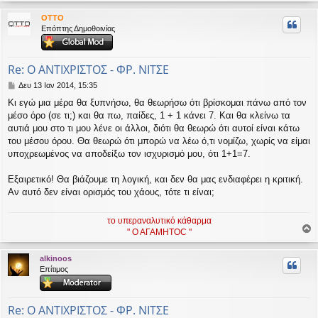
ρ
OTTO
υ
Επόπτης Δημοθοινίας
ή
Re: Ο ΑΝΤΙΧΡΙΣΤΟΣ - ΦΡ. ΝΙΤΣΕ
Δ
Δευ 13 Ιαν 2014, 15:35
η
Κι εγώ μια μέρα θα ξυπνήσω, θα θεωρήσω ότι βρίσκομαι πάνω από τον
μ
μέσο όρο (σε τι;) και θα πω, παίδες, 1 + 1 κάνει 7. Και θα κλείνω τα
ο
σ
αυτιά μου στο τι μου λένε οι άλλοι, διότι θα θεωρώ ότι αυτοί είναι κάτω
ί
του μέσου όρου. Θα θεωρώ ότι μπορώ να λέω ό,τι νομίζω, χωρίς να είμαι
ε
υποχρεωμένος να αποδείξω τον ισχυρισμό μου, ότι 1+1=7.
υ
σ
Εξαιρετικό! Θα βιάζουμε τη λογική, και δεν θα μας ενδιαφέρει η κριτική.
η
Αν αυτό δεν είναι ορισμός του χάους, τότε τι είναι;
το υπεραναλυτικό κάθαρμα
" Ο ΑΓΑΜΗΤΟC "
ο
ρ
alkinoos
υ
Επίτιμος
ή
Re: Ο ΑΝΤΙΧΡΙΣΤΟΣ - ΦΡ. ΝΙΤΣΕ