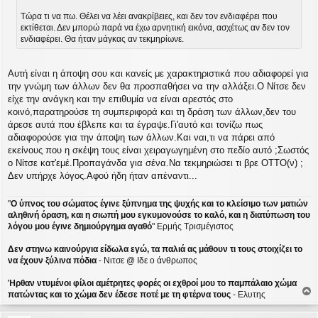
Τώρα τι να πω. Θέλει να λέει ανακρίβειες, και δεν τον ενδιαφέρει που
εκτίθεται. Δεν μπορώ παρά να έχω αρνητική εικόνα, ασχέτως αν δεν τον
ενδιαφέρει. Θα ήταν μάγκας αν τεκμηρίωνε.
Αυτή είναι η άποψη σου και κανείς με χαρακτηριστικά που αδιαφορεί για
την γνώμη των άλλων δεν θα προσπαθήσει να την αλλάξει.Ο Νίτσε δεν
είχε την ανάγκη και την επιθυμία να είναι αρεστός στο
κοινό,παρατηρούσε τη συμπεριφορά και τη δράση των άλλων,δεν του
άρεσε αυτά που έβλεπε και τα έγραψε.Γι'αυτό και τονίζω πως
αδιαφορούσε για την άποψη των άλλων.Και ναι,τι να πάρει από
εκείνους που η σκέψη τους είναι χειραγωγημένη στο πεδίο αυτό ;Σωστός
ο Νίτσε κατ'εμέ.Προπαγάνδα για σένα.Να τεκμηριώσει τι βρε ΟΤΤΟ(ν) ;
Δεν υπήρχε λόγος.Αφού ήδη ήταν απέναντι...
"
Ο ύπνος του σώματος έγινε ξύπνημα της ψυχής και το κλείσιμο των ματιών
αληθινή όραση, και η σιωπή μου εγκυμονούσε το καλό, και η διατύπωση του
λόγου μου έγινε δημιούργημα αγαθό
" Ερμής Τρισμέγιστος
Δεν στηνω καινούργια είδωλα εγώ, τα παλιά ας μάθουν τι τους στοιχίζει το
να έχουν ξύλινα πόδια
- Νιτσε @ Ιδε ο άνθρωπος
Ήρθαν ντυμένοι φίλοι αμέτρητες φορές οι εχθροί μου το παμπάλαιο χώμα
πατώντας και το χώμα δεν έδεσε ποτέ με τη φτέρνα τους
- Ελυτης
ο
ρ