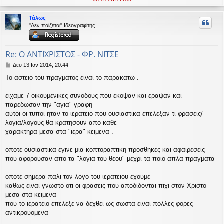
ο
ρ
Τάλως
υ
"Δεν παίζεται" Ιδεογραφίτης
ή
Re: Ο ΑΝΤΙΧΡΙΣΤΟΣ - ΦΡ. ΝΙΤΣΕ
Δ
Δευ 13 Ιαν 2014, 20:44
η
Το αστειο του πραγματος ειναι το παρακατω .
μ
ο
σ
ειχαμε 7 οικουμενικες συνοδους που εκοψαν και εραψαν και
ί
παρεδωσαν την "αγια" γραφη
ε
αυτοι οι τυποι ηταν το ιερατειο που ουσιαστικα επελεξαν τι φρασεις/
υ
λογια/λογους θα κρατησουν απο καθε
σ
χαρακτηρα μεσα στα "ιερα" κειμενα .
η
οποτε ουσιαστικα εγινε μια κοπτοραπτικη προσθηκες και αφαιρεσεις
που αφορουσαν απο τα "λογια του θεου" μεχρι τα ποιο απλα πραγματα
οποτε σημερα παλι τον λογο του ιερατειου εχουμε
καθως ειναι γνωστο οτι οι φρασεις που αποδιδονται πιχι στον Χριστο
μεσα στα κειμενα
που το ιερατειο επελεξε να δεχθει ως σωστα ειναι πολλες φορες
αντικρουομενα