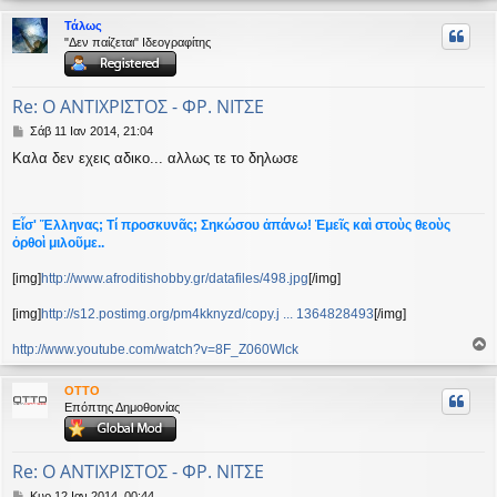
ρ
Τάλως
υ
"Δεν παίζεται" Ιδεογραφίτης
ή
Re: Ο ΑΝΤΙΧΡΙΣΤΟΣ - ΦΡ. ΝΙΤΣΕ
Δ
Σάβ 11 Ιαν 2014, 21:04
η
Καλα δεν εχεις αδικο... αλλως τε το δηλωσε
μ
ο
σ
ί
Εἶσ' Ἕλληνας; Τί προσκυνᾶς; Σηκώσου ἀπάνω! Ἐμεῖς καὶ στοὺς θεοὺς
ε
ὀρθοὶ μιλοῦμε..
υ
σ
[img]
http://www.afroditishobby.gr/datafiles/498.jpg
[/img]
η
[img]
http://s12.postimg.org/pm4kknyzd/copy.j ... 1364828493
[/img]
http://www.youtube.com/watch?v=8F_Z060Wlck
ο
ρ
OTTO
υ
Επόπτης Δημοθοινίας
ή
Re: Ο ΑΝΤΙΧΡΙΣΤΟΣ - ΦΡ. ΝΙΤΣΕ
Δ
Κυρ 12 Ιαν 2014, 00:44