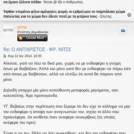
να έχουν ξύλινα πόδια
- Νιτσε @ Ιδε ο άνθρωπος
Ήρθαν ντυμένοι φίλοι αμέτρητες φορές οι εχθροί μου το παμπάλαιο χώμα
πατώντας και το χώμα δεν έδεσε ποτέ με τη φτέρνα τους
- Ελυτης
ο
ρ
OTTO
υ
Επόπτης Δημοθοινίας
ή
Re: Ο ΑΝΤΙΧΡΙΣΤΟΣ - ΦΡ. ΝΙΤΣΕ
Δ
Κυρ 12 Ιαν 2014, 18:35
η
Αλκίνοε, γιατί να λέω τα δικά μου, χωρίς να με ενδιαφέρει η γνώμη
μ
όσων με διαβάζουν; Απλά και μόνο γιατί δεν με ενδιαφέρει να πάρω κάτι
ο
σ
από όσους με διαβάσουν, αλλά να ελπίζω ότι αυτοί θα πάρουν από
ί
μένα.
ε
υ
Δηλαδή υπάρχει μία μόνο κατεύθυνση μεταφοράς μηνύματος, σαν
σ
καταπέλτης. Άρα προπαγάνδα.
η
ΥΓ. Βεβαίως στην περίπτωση που ξέραμε ότι δεν είχε το κόλλημα να μην
τον ενδιαφέρει η άποψη των αναγνωστών του, ισχύει το άλλο που
προανέφερα, ότι εκτίθεται όταν αναφέρει ανακρίβειες (τις οποίες
ανέφερα πιο πριν).
Τώρα τι να πω. Θέλει να λέει ανακρίβειες, και δεν τον ενδιαφέρει που