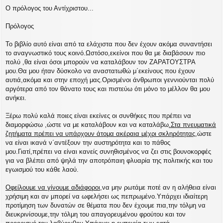
Ο πρόλογος του Αντίχριστου...
Πρόλογος
Το βιβλίο αυτό είναι από τα ελάχιστα που δεν έχουν ακόμα συναντήσει
το αναγνωστικό τους κοινό.Ωστόσο,εκείνοι που θα με διαβάσουν πιο
πολύ ,θα είναι όσοι μπορούν να καταλάβουν τον ΖΑΡΑΤΟΥΣΤΡΑ
μου.Θα μoυ ήταν δύσκολο να αναστατωθώ μ΄εκείνους που έχουν
αυτιά,ακόμα και στην εποχή μας.Ορισμένοι άνθρωποι γεννιούνται πολύ
αργότερα από τον θάνατο τους και πιστεύω ότι μόνο το μέλλον θα μου
ανήκει.
Ξέρω πολύ καλά ποιες είναι εκείνες οι συνθήκες που πρέπει να
διαμορφώσω ,ώστε να με καταλάβουν και να καταλάβω
.Στα πνευματικά
ζητήματα πρέπει να υπάρχουν άτομα ακέραια μέχρι σκληρότητας
,ώστε
να είναι ικανά ν΄αντέξουν την αυστηρότητα και το πάθος
μου.Γιατί,πρέπει να είναι κανείς συνηθισμένος να ζει στις βουνοκορφές
για να βλέπει από ψηλά την αποτρόπαιη φλυαρία της πολιτικής και του
εγωισμού του κάθε λαού.
Οφείλουμε να γίνουμε αδιάφοροι
,να μην ρωτάμε ποτέ αν η αλήθεια είναι
χρήσιμη και αν μπορεί να ωφελήσει ως πεπρωμένο.Υπάρχει ιδιαίτερη
προτίμηση των δυνατών σε θέματα που δεν έχουμε πια,την τόλμη να
διευκρινίσουμε,την τόλμη του απαγορευμένου φρούτου και τον