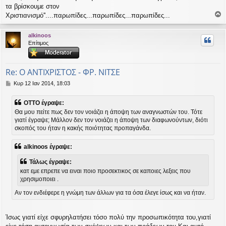
τα βρίσκουμε στον
Χριστιανισμό''....παρωπίδες...παρωπίδες...παρωπίδες...
ο
ρ
alkinoos
υ
Επίτιμος
ή
Re: Ο ΑΝΤΙΧΡΙΣΤΟΣ - ΦΡ. ΝΙΤΣΕ
Δ
Κυρ 12 Ιαν 2014, 18:03
η
μ
OTTO έγραψε:
ο
Θα μου πείτε πως δεν τον νοιάζει η άποψη των αναγνωστών του. Τότε
σ
γιατί έγραψε; Μάλλον δεν τον νοιάζει η άποψη των διαφωνούντων, διότι
ί
σκοπός του ήταν η κακής ποιότητας προπαγάνδα.
ε
υ
σ
alkinoos έγραψε:
η
Τάλως έγραψε:
κατ εμε επρεπε να ειναι ποιο προσεκτικος σε καποιες λεξεις που
χρησιμοποιει .
Αν τον ενδιέφερε η γνώμη των άλλων για τα όσα έλεγε ίσως και να ήταν.
Ίσως γιατί είχε σφυρηλατήσει τόσο πολύ την προσωπικότητα του,γιατί