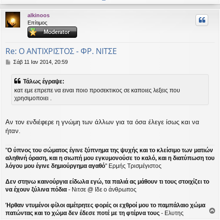
ο
ρ
alkinoos
υ
Επίτιμος
ή
Re: Ο ΑΝΤΙΧΡΙΣΤΟΣ - ΦΡ. ΝΙΤΣΕ
Δ
Σάβ 11 Ιαν 2014, 20:59
η
μ
Τάλως έγραψε:
ο
κατ εμε επρεπε να ειναι ποιο προσεκτικος σε καποιες λεξεις που
σ
χρησιμοποιει .
ί
ε
υ
σ
Αν τον ενδιέφερε η γνώμη των άλλων για τα όσα έλεγε ίσως και να
η
ήταν.
"
Ο ύπνος του σώματος έγινε ξύπνημα της ψυχής και το κλείσιμο των ματιών
αληθινή όραση, και η σιωπή μου εγκυμονούσε το καλό, και η διατύπωση του
λόγου μου έγινε δημιούργημα αγαθό
" Ερμής Τρισμέγιστος
Δεν στηνω καινούργια είδωλα εγώ, τα παλιά ας μάθουν τι τους στοιχίζει το
να έχουν ξύλινα πόδια
- Νιτσε @ Ιδε ο άνθρωπος
Ήρθαν ντυμένοι φίλοι αμέτρητες φορές οι εχθροί μου το παμπάλαιο χώμα
πατώντας και το χώμα δεν έδεσε ποτέ με τη φτέρνα τους
- Ελυτης
ο