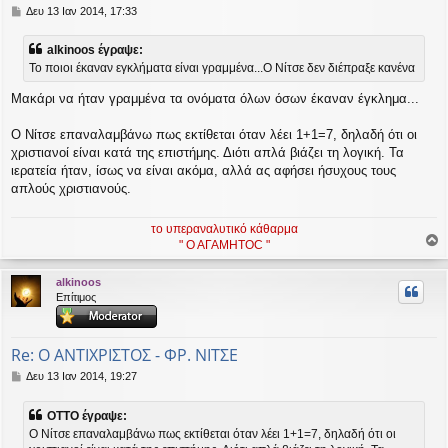
Δ
Δευ 13 Ιαν 2014, 17:33
η
μ
alkinoos έγραψε:
ο
Το ποιοι έκαναν εγκλήματα είναι γραμμένα...Ο Νίτσε δεν διέπραξε κανένα
σ
ί
Μακάρι να ήταν γραμμένα τα ονόματα όλων όσων έκαναν έγκλημα...
ε
υ
σ
Ο Νίτσε επαναλαμβάνω πως εκτίθεται όταν λέει 1+1=7, δηλαδή ότι οι
η
χριστιανοί είναι κατά της επιστήμης. Διότι απλά βιάζει τη λογική. Τα
ιερατεία ήταν, ίσως να είναι ακόμα, αλλά ας αφήσει ήσυχους τους
απλούς χριστιανούς.
το υπεραναλυτικό κάθαρμα
" Ο ΑΓΑΜΗΤΟC "
ο
ρ
alkinoos
υ
Επίτιμος
ή
Re: Ο ΑΝΤΙΧΡΙΣΤΟΣ - ΦΡ. ΝΙΤΣΕ
Δ
Δευ 13 Ιαν 2014, 19:27
η
μ
OTTO έγραψε:
ο
Ο Νίτσε επαναλαμβάνω πως εκτίθεται όταν λέει 1+1=7, δηλαδή ότι οι
σ