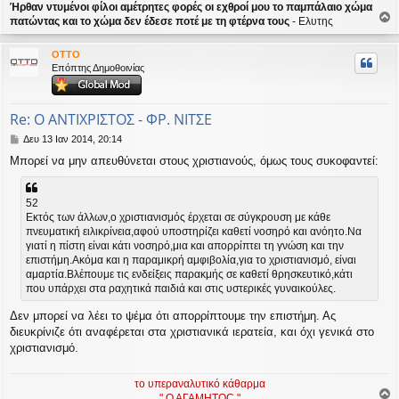
Ήρθαν ντυμένοι φίλοι αμέτρητες φορές οι εχθροί μου το παμπάλαιο χώμα
πατώντας και το χώμα δεν έδεσε ποτέ με τη φτέρνα τους
- Ελυτης
ο
ρ
OTTO
υ
Επόπτης Δημοθοινίας
ή
Re: Ο ΑΝΤΙΧΡΙΣΤΟΣ - ΦΡ. ΝΙΤΣΕ
Δ
Δευ 13 Ιαν 2014, 20:14
η
Μπορεί να μην απευθύνεται στους χριστιανούς, όμως τους συκοφαντεί:
μ
ο
σ
52
ί
Εκτός των άλλων,ο χριστιανισμός έρχεται σε σύγκρουση με κάθε
ε
πνευματική ειλικρίνεια,αφού υποστηρίζει καθετί νοσηρό και ανόητο.Να
υ
σ
γιατί η πίστη είναι κάτι νοσηρό,μια και απορρίπτει τη γνώση και την
η
επιστήμη.Ακόμα και η παραμικρή αμφιβολία,για το χριστιανισμό, είναι
αμαρτία.Βλέπουμε τις ενδείξεις παρακμής σε καθετί θρησκευτικό,κάτι
που υπάρχει στα ραχητικά παιδιά και στις υστερικές γυναικούλες.
Δεν μπορεί να λέει το ψέμα ότι απορρίπτουμε την επιστήμη. Ας
διευκρίνιζε ότι αναφέρεται στα χριστιανικά ιερατεία, και όχι γενικά στο
χριστιανισμό.
το υπεραναλυτικό κάθαρμα
" Ο ΑΓΑΜΗΤΟC "