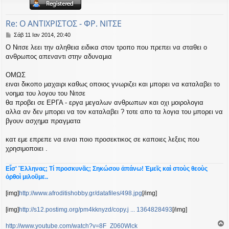
η
εις
Re: Ο ΑΝΤΙΧΡΙΣΤΟΣ - ΦΡ. ΝΙΤΣΕ
Δ
Σάβ 11 Ιαν 2014, 20:40
η
Ο Νιτσε λεει την αληθεια ειδικα στον τροπο που πρεπει να σταθει ο
μ
ανθρωπος απεναντι στην αδυναμια
ο
σ
ί
ΟΜΩΣ
ε
ειναι δικοπο μαχαιρι καθως οποιος γνωριζει και μπορει να καταλαβει το
υ
νοημα του λογου του Νιτσε
σ
θα προβει σε ΕΡΓΑ - εργα μεγαλων ανθρωπων και οχι μοιρολογια
η
αλλα αν δεν μπορει να τον καταλαβει ? τοτε απο τα λογια του μπορει να
βγουν ασχημα πραγματα
κατ εμε επρεπε να ειναι ποιο προσεκτικος σε καποιες λεξεις που
χρησιμοποιει .
Εἶσ' Ἕλληνας; Τί προσκυνᾶς; Σηκώσου ἀπάνω! Ἐμεῖς καὶ στοὺς θεοὺς
ὀρθοὶ μιλοῦμε..
[img]
http://www.afroditishobby.gr/datafiles/498.jpg
[/img]
[img]
http://s12.postimg.org/pm4kknyzd/copy.j ... 1364828493
[/img]
http://www.youtube.com/watch?v=8F_Z060Wlck