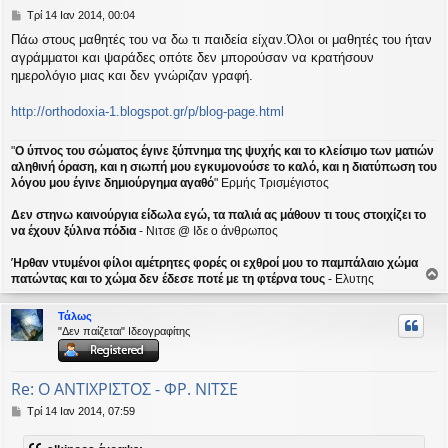
Δ
Τρί 14 Ιαν 2014, 00:04
η
Πάω στους μαθητές του να δω τι παιδεία είχαν.Όλοι οι μαθητές του ήταν
μ
αγράμματοι και ψαράδες οπότε δεν μπορούσαν να κρατήσουν
ο
σ
ημερολόγιο μιας και δεν γνώριζαν γραφή.
ί
ε
http://orthodoxia-1.blogspot.gr/p/blog-page.html
υ
σ
η
"
Ο ύπνος του σώματος έγινε ξύπνημα της ψυχής και το κλείσιμο των ματιών
αληθινή όραση, και η σιωπή μου εγκυμονούσε το καλό, και η διατύπωση του
λόγου μου έγινε δημιούργημα αγαθό
" Ερμής Τρισμέγιστος
Δεν στηνω καινούργια είδωλα εγώ, τα παλιά ας μάθουν τι τους στοιχίζει το
να έχουν ξύλινα πόδια
- Νιτσε @ Ιδε ο άνθρωπος
Ήρθαν ντυμένοι φίλοι αμέτρητες φορές οι εχθροί μου το παμπάλαιο χώμα
πατώντας και το χώμα δεν έδεσε ποτέ με τη φτέρνα τους
- Ελυτης
ο
ρ
Τάλως
υ
"Δεν παίζεται" Ιδεογραφίτης
ή
Re: Ο ΑΝΤΙΧΡΙΣΤΟΣ - ΦΡ. ΝΙΤΣΕ
Δ
Τρί 14 Ιαν 2014, 07:59
η
μ