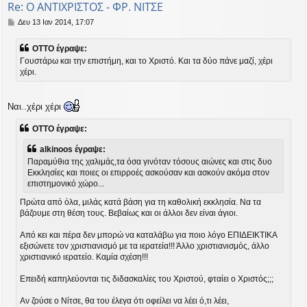
Re: Ο ΑΝΤΙΧΡΙΣΤΟΣ - ΦΡ. ΝΙΤΣΕ
Δ
Δευ 13 Ιαν 2014, 17:07
η
μ
OTTO έγραψε:
ο
Γουστάρω και την επιστήμη, και το Χριστό. Και τα δύο πάνε μαζί, χέρι
σ
χέρι.
ί
ε
υ
σ
Ναι..χέρι χέρι
η
OTTO έγραψε:
alkinoos έγραψε:
Παραμύθια της χαλιμάς,τα όσα γινόταν τόσους αιώνες και στις δυο
Εκκλησίες και ποιες οι επιρροές ασκούσαν και ασκούν ακόμα στον
επιστημονικό χώρο...
Πρώτα από όλα, μιλάς κατά βάση για τη καθολική εκκλησία. Να τα
βάζουμε στη θέση τους. Βεβαίως και οι άλλοι δεν είναι άγιοι.
Από κει και πέρα δεν μπορώ να καταλάβω για ποιο λόγο ΕΠΙΔΕΙΚΤΙΚΑ
εξισώνετε τον χριστιανισμό με τα ιερατεία!!! Άλλο χριστιανισμός, άλλο
χριστιανικό ιερατείο. Καμία σχέση!!!
Επειδή καπηλεύονται τις διδασκαλίες του Χριστού, φταίει ο Χριστός;;;
Αν ζούσε ο Νίτσε, θα του έλεγα ότι οφείλει να λέει ό,τι λέει,