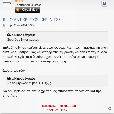
OTTO
υ
Επόπτης Δημοθοινίας
ή
Re: Ο ΑΝΤΙΧΡΙΣΤΟΣ - ΦΡ. ΝΙΤΣΕ
Δ
Κυρ 12 Ιαν 2014, 23:59
η
μ
alkinoos έγραψε:
ο
Σωστός ο Νίτσε κατ'εμέ.
σ
ί
Δηλαδή ο Νίτσε κατ'εσέ είναι σωστός όταν λέει πως η χριστιανική πίστη
ε
υ
είναι κάτι νοσηρό μιας και απορρίπτει τη γνώση και την επιστήμη. Άρα
σ
κατ'εσέ κι εγώ, που δηλώνω χριστιανός, πιστεύω σε κάτι νοσηρό,
η
απορρίπτοντας τη γνώση και την επιστήμη.
Σωστά ως εδώ;
alkinoos έγραψε:
Να τεκμηριώσει τι βρε ΟΤΤΟ(ν) ;
Να τεκμηριώσει ότι εγώ ο χριστιανός απορρίπτω τη γνώση και την
επιστήμη.
το υπεραναλυτικό κάθαρμα
" Ο ΑΓΑΜΗΤΟC "
ο