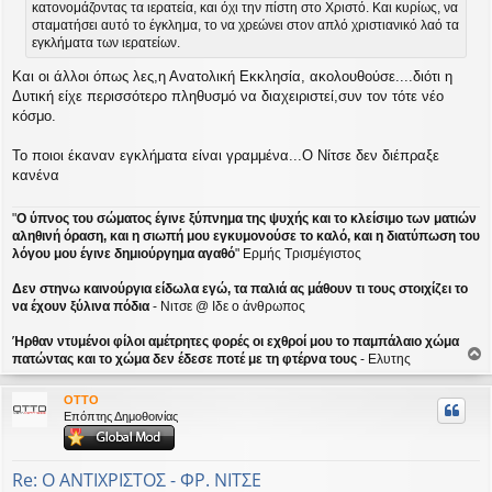
κατονομάζοντας τα ιερατεία, και όχι την πίστη στο Χριστό. Και κυρίως, να
σταματήσει αυτό το έγκλημα, το να χρεώνει στον απλό χριστιανικό λαό τα
εγκλήματα των ιερατείων.
Και οι άλλοι όπως λες,η Ανατολική Εκκλησία, ακολουθούσε....διότι η
Δυτική είχε περισσότερο πληθυσμό να διαχειριστεί,συν τον τότε νέο
κόσμο.
Το ποιοι έκαναν εγκλήματα είναι γραμμένα...Ο Νίτσε δεν διέπραξε
κανένα
"
Ο ύπνος του σώματος έγινε ξύπνημα της ψυχής και το κλείσιμο των ματιών
αληθινή όραση, και η σιωπή μου εγκυμονούσε το καλό, και η διατύπωση του
λόγου μου έγινε δημιούργημα αγαθό
" Ερμής Τρισμέγιστος
Δεν στηνω καινούργια είδωλα εγώ, τα παλιά ας μάθουν τι τους στοιχίζει το
να έχουν ξύλινα πόδια
- Νιτσε @ Ιδε ο άνθρωπος
Ήρθαν ντυμένοι φίλοι αμέτρητες φορές οι εχθροί μου το παμπάλαιο χώμα
πατώντας και το χώμα δεν έδεσε ποτέ με τη φτέρνα τους
- Ελυτης
ο
ρ
OTTO
υ
Επόπτης Δημοθοινίας
ή
Re: Ο ΑΝΤΙΧΡΙΣΤΟΣ - ΦΡ. ΝΙΤΣΕ