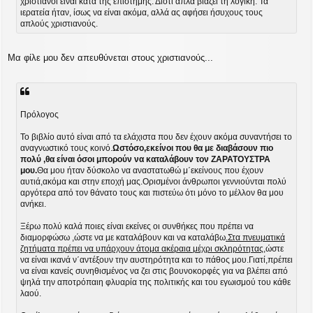
χριστιανοί είναι κατά της επιστήμης. Διότι απλά βιάζει τη λογική. Τα
ί
ιερατεία ήταν, ίσως να είναι ακόμα, αλλά ας αφήσει ήσυχους τους
ε
υ
απλούς χριστιανούς.
σ
η
Μα φίλε μου δεν απευθύνεται στους χριστιανούς...
Πρόλογος
Το βιβλίο αυτό είναι από τα ελάχιστα που δεν έχουν ακόμα συναντήσει το
αναγνωστικό τους κοινό.
Ωστόσο,εκείνοι που θα με διαβάσουν πιο
πολύ ,θα είναι όσοι μπορούν να καταλάβουν τον ΖΑΡΑΤΟΥΣΤΡΑ
μου.
Θα μoυ ήταν δύσκολο να αναστατωθώ μ΄εκείνους που έχουν
αυτιά,ακόμα και στην εποχή μας.Ορισμένοι άνθρωποι γεννιούνται πολύ
αργότερα από τον θάνατο τους και πιστεύω ότι μόνο το μέλλον θα μου
ανήκει.
Ξέρω πολύ καλά ποιες είναι εκείνες οι συνθήκες που πρέπει να
διαμορφώσω ,ώστε να με καταλάβουν και να καταλάβω
.Στα πνευματικά
ζητήματα πρέπει να υπάρχουν άτομα ακέραια μέχρι σκληρότητας
,ώστε
να είναι ικανά ν΄αντέξουν την αυστηρότητα και το πάθος μου.Γιατί,πρέπει
να είναι κανείς συνηθισμένος να ζει στις βουνοκορφές για να βλέπει από
ψηλά την αποτρόπαιη φλυαρία της πολιτικής και του εγωισμού του κάθε
λαού.