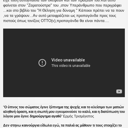
είχε τόση αυτογνωσία των σκέψεων και των πράξεων του.Και αυτό
φαίνεται στον "Ζαρατούστρα" του ,στον Υπεράνθρωπο που περιγράφει
...και στο βιβλίο του "Η Θέληση για δύναμη " Κάποιοι πρέπει να τα πουν
,να τα γράψουν...Αν αυτό μεταφράζεται ως προπαγάνδα προς τους
πιστούς όπως τονίζεις ΟΤΤΟ(ν),προπαγάνδα θα είναι πάντα....
"
Ο ύπνος του σώματος έγινε ξύπνημα της ψυχής και το κλείσιμο των ματιών
αληθινή όραση, και η σιωπή μου εγκυμονούσε το καλό, και η διατύπωση του
λόγου μου έγινε δημιούργημα αγαθό
" Ερμής Τρισμέγιστος
Δεν στηνω καινούργια είδωλα εγώ, τα παλιά ας μάθουν τι τους στοιχίζει το