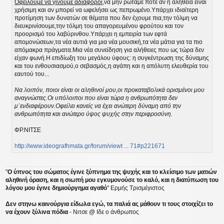
Οφείλουμε να γίνουμε αδιάφοροι
,να μην ρωτάμε ποτέ αν η αλήθεια είναι
χρήσιμη και αν μπορεί να ωφελήσει ως πεπρωμένο.Υπάρχει ιδιαίτερη
προτίμηση των δυνατών σε θέματα που δεν έχουμε πια,την τόλμη να
διευκρινίσουμε,την τόλμη του απαγορευμένου φρούτου και τον
προορισμό του λαβύρινθου.Υπάρχει η εμπειρία των εφτά
απομονώσεων,τα νέα αυτιά για μια νέα μουσική,τα νέα μάτια για τα πιο
απόμακρα πράγματα.Μια νέα συνείδηση για αλήθειες που ως τώρα δεν
είχαν φωνή.Η επιδίωξη του μεγάλου ύφους: η συγκέντρωση της δύναμης
και του ενθουσιασμού,ο σεβασμός,η αγάπη και η απόλυτη ελευθερία του
εαυτού του...
Να λοιπόν, ποιοι είναι οι αληθινοί μου,οι προκαταβολικά ορισμένοι μου
αναγνώστες.Οι υπόλοιποι που είναι τώρα η ανθρωπότητα δεν
μ΄ενδιαφέρουν.Οφείλει κανείς να έχει ανώτερη δύναμη από την
ανθρωπότητα και ανώτερο ύψος ψυχής στην περιφροσύνη.
ΦΡ.ΝΙΤΣΕ
http://www.ideografhmata.gr/forum/viewt ... 71#p221671
"
Ο ύπνος του σώματος έγινε ξύπνημα της ψυχής και το κλείσιμο των ματιών
αληθινή όραση, και η σιωπή μου εγκυμονούσε το καλό, και η διατύπωση του
λόγου μου έγινε δημιούργημα αγαθό
" Ερμής Τρισμέγιστος
Δεν στηνω καινούργια είδωλα εγώ, τα παλιά ας μάθουν τι τους στοιχίζει το
να έχουν ξύλινα πόδια
- Νιτσε @ Ιδε ο άνθρωπος