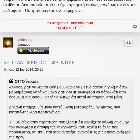
εκτίθεται. Δεν μπορώ παρά να έχω αρνητική εικόνα, ασχέτως αν δεν τον
ενδιαφέρει. Θα ήταν μάγκας αν τεκμηρίωνε.
το υπεραναλυτικό κάθαρμα
" Ο ΑΓΑΜΗΤΟC "
ο
ρ
alkinoos
υ
Επίτιμος
ή
Re: Ο ΑΝΤΙΧΡΙΣΤΟΣ - ΦΡ. ΝΙΤΣΕ
Δ
Κυρ 12 Ιαν 2014, 20:17
η
μ
OTTO έγραψε:
ο
Αλκίνοε, γιατί να λέω τα δικά μου, χωρίς να με ενδιαφέρει η γνώμη όσων
σ
με διαβάζουν; Απλά και μόνο γιατί δεν με ενδιαφέρει να πάρω κάτι από
ί
όσους με διαβάσουν, αλλά να ελπίζω ότι αυτοί θα πάρουν από μένα.
ε
υ
σ
Δηλαδή υπάρχει μία μόνο κατεύθυνση μεταφοράς μηνύματος, σαν
η
καταπέλτης. Άρα προπαγάνδα.
ΥΓ. Βεβαίως στην περίπτωση που ξέραμε ότι δεν είχε το κόλλημα να μην
τον ενδιαφέρει η άποψη των αναγνωστών του, ισχύει το άλλο που
προανέφερα, ότι εκτίθεται όταν αναφέρει ανακρίβειες (τις οποίες ανέφερα
πιο πριν).