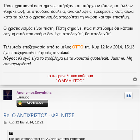
Τόσοι χριστιανοί επιστήμονες υπήρξαν και υπάρχουν (όπως και άλλων
θρησκειών), με σπουδαία δουλειά, ανακαλύψεις, εφευρέσεις κλπ, αλλά
κατά τα άλλα ο χριστιανισμός απορρίπτει τη γνώση και την επιστήμη.
Ο χριστιανισμός είναι πίστη. Πίστη σημαίνει πως πιστεύουμε ότι κάποια
στιγμή αυτό που ακόμα δεν έχει αποδειχθεί, θα αποδειχθεί.
Τελευταία επεξεργασία από το μέλος
OTTO
την Κυρ 12 Ιαν 2014, 15:13,
έχει επεξεργασθεί 2 φορές συνολικά.
Λόγος:
Κι εγώ είχα το πρόβλημα με τα κουμπιά quote/edit, Justme. Μη
στεναχωριέσαι!
το υπεραναλυτικό κάθαρμα
" Ο ΑΓΑΜΗΤΟC "
ο
ρ
AnonymosEreynhths
υ
Επίτιμος
ή
Re: Ο ΑΝΤΙΧΡΙΣΤΟΣ - ΦΡ. ΝΙΤΣΕ
Δ
Κυρ 12 Ιαν 2014, 12:21
η
μ
ο
μια και απορρίπτει τη γνώση και την επιστήμη.