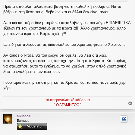
υ
Πρώτα από όλα, μιλάς κατά βάση για τη καθολική εκκλησία. Να τα
σ
η
βάζουμε στη θέση τους. Βεβαίως και οι άλλοι δεν είναι άγιοι.
Από κει και πέρα δεν μπορώ να καταλάβω για ποιο λόγο ΕΠΙΔΕΙΚΤΙΚΑ
εξισώνετε τον χριστιανισμό με τα ιερατεία!!! Άλλο χριστιανισμός, άλλο
χριστιανικό ιερατείο. Καμία σχέση!!!
Επειδή καπηλεύονται τις διδασκαλίες του Χριστού, φταίει ο Χριστός;;;
Αν ζούσε ο Νίτσε, θα του έλεγα ότι οφείλει να λέει ό,τι λέει,
κατονομάζοντας τα ιερατεία, και όχι την πίστη στο Χριστό. Και κυρίως,
να σταματήσει αυτό το έγκλημα, το να χρεώνει στον απλό χριστιανικό
λαό τα εγκλήματα των ιερατείων.
Γουστάρω και την επιστήμη, και το Χριστό. Και τα δύο πάνε μαζί, χέρι
χέρι.
το υπεραναλυτικό κάθαρμα
" Ο ΑΓΑΜΗΤΟC "
ο
ρ
alkinoos
υ
Επίτιμος
ή