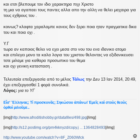
και ετσι βλεπουμε τον ιδιο χαρακτηρα πιχι Χριστο
τη μια να αγαπαει τους παντες αλλα απο την αλλη να θελει μαχαιρα για
τους εχθρους του .
κοινως? κλαφτα χαραλαμπε κανεις δεν ξερει ποια ηταν πραγματικα δικα
του και ποια οχι .
Υ.Γ
τωρα αν καποιος θελει να εχει μεσα στο νου του ενα ιδανικο ατομο
και επιλεγει μονο τα καλα λογια του χριστου θελοντας να εξιδανικευσει
τοτε μιλαμε για καθαρα προσωπικο του θεμα
και οχι γενικη κατασταση .
Τελευταία επεξεργασία από το μέλος
Τάλως
την Δευ 13 Ιαν 2014, 20:49,
έχει επεξεργασθεί 1 φορά συνολικά.
Λόγος:
για το ΥΓ
Εἶσ' Ἕλληνας; Τί προσκυνᾶς; Σηκώσου ἀπάνω! Ἐμεῖς καὶ στοὺς θεοὺς
ὀρθοὶ μιλοῦμε..
[img]
http://www.afroditishobby.gr/datafiles/498.jpg
[/img]
[img]
http://s12.postimg.org/pm4kknyzd/copy.j ... 1364828493
[/img]
http://www.youtube.com/watch?v=8F_Z060Wlck