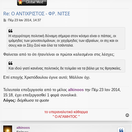
η
εις
Re: Ο ΑΝΤΙΧΡΙΣΤΟΣ - ΦΡ. ΝΙΤΣΕ
Δ
Πέμ 23 Ιαν 2014, 14:37
η
μ
ο
Η ισχυρότερη πολιτική δύναμη σήμερα στον κόσμο είναι ο πάπας, οι
σ
ιμάμηδες των μουσουλμάνων, οι χαχάμηδες των εβραίων, οι σιχ και οι
ί
σουχ και οι Σέιχ-Σού και όλα τα τσάνταλα.
ε
υ
Φαίνεται από το ότι ήταν/είναι οι πρώτοι καλεσμένοι στις λέσχες;
σ
η
Και ιδού γιατί κανένας πολιτικός δε τολμάει να τα βάλει με τις θρησκείες.
Επί εποχής Χριστόδουλου έγινε αυτό; Μάλλον όχι.
Τελευταία επεξεργασία από το μέλος
alkinoos
την Πέμ 23 Ιαν 2014,
15:18, έχει επεξεργασθεί 1 φορά συνολικά.
Λόγος:
διόρθωσα τα quote
το υπεραναλυτικό κάθαρμα
" Ο ΑΓΑΜΗΤΟC "
ο
ρ
alkinoos
υ
Επίτιμος