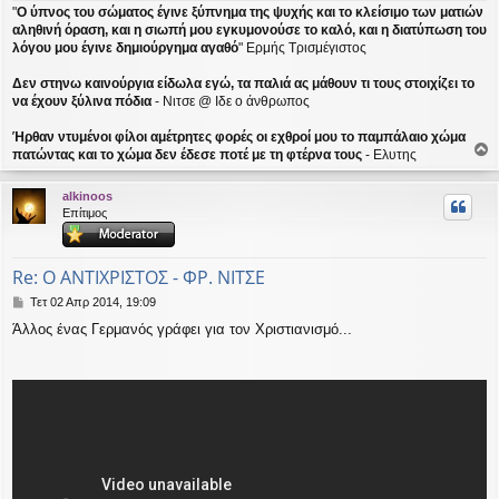
η
"
Ο ύπνος του σώματος έγινε ξύπνημα της ψυχής και το κλείσιμο των ματιών
αληθινή όραση, και η σιωπή μου εγκυμονούσε το καλό, και η διατύπωση του
λόγου μου έγινε δημιούργημα αγαθό
" Ερμής Τρισμέγιστος
Δεν στηνω καινούργια είδωλα εγώ, τα παλιά ας μάθουν τι τους στοιχίζει το
να έχουν ξύλινα πόδια
- Νιτσε @ Ιδε ο άνθρωπος
Ήρθαν ντυμένοι φίλοι αμέτρητες φορές οι εχθροί μου το παμπάλαιο χώμα
πατώντας και το χώμα δεν έδεσε ποτέ με τη φτέρνα τους
- Ελυτης
ο
ρ
alkinoos
υ
Επίτιμος
ή
Re: Ο ΑΝΤΙΧΡΙΣΤΟΣ - ΦΡ. ΝΙΤΣΕ
Δ
Τετ 02 Απρ 2014, 19:09
η
Άλλος ένας Γερμανός γράφει για τον Χριστιανισμό...
μ
ο
σ
ί
ε
υ
σ
η