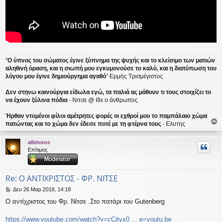
"
Ο ύπνος του σώματος έγινε ξύπνημα της ψυχής και το κλείσιμο των ματιών
αληθινή όραση, και η σιωπή μου εγκυμονούσε το καλό, και η διατύπωση του
λόγου μου έγινε δημιούργημα αγαθό
" Ερμής Τρισμέγιστος
Δεν στηνω καινούργια είδωλα εγώ, τα παλιά ας μάθουν τι τους στοιχίζει το
να έχουν ξύλινα πόδια
- Νιτσε @ Ιδε ο άνθρωπος
Ήρθαν ντυμένοι φίλοι αμέτρητες φορές οι εχθροί μου το παμπάλαιο χώμα
πατώντας και το χώμα δεν έδεσε ποτέ με τη φτέρνα τους
- Ελυτης
ο
ρ
alkinoos
υ
Επίτιμος
ή
Re: Ο ΑΝΤΙΧΡΙΣΤΟΣ - ΦΡ. ΝΙΤΣΕ
Δ
Δευ 26 Μαρ 2018, 14:18
η
Ο αντίχριστος του Φρ. Νίτσε .Στο πατάρι του Gutenberg
μ
ο
σ
https://www.youtube.com/watch?v=cCjtyx0 ... e=youtu.be