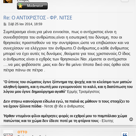
ή
Re: Ο ΑΝΤΙΧΡΙΣΤΟΣ - ΦΡ. ΝΙΤΣΕ
Δ
Σάβ 25 Ιαν 2014, 18:59
η
Συμπέρασμα είναι,για μένα εννοείται, πως ο αντίχριστος είναι η
μ
συνειδητότητα του ανθρώπου,είναι η εσωτερική του δύναμη, που οι
ο
σ
θρησκείες προσπαθούν να την συντρίψουν,ώστε να επιβιώσουν και να
ί
συνεχίσουν να ελέγχουν τον άνθρωπο.Ο άνθρωπος,ο κάθε άνθρωπος
ε
μπορεί να έχει αυτές τις δυνάμεις ,θαύματα για τους χριστιανούς.Ο ίδιος
υ
ο άνθρωπος είναι ο εχθρός των θρησκειών.Ναι ,είμαστε οι αντίχριστοι
σ
....να μας φοβόσαστε ,μιας και δεν θα μείνει τίποτα δικό σας όρθιο ούτε
η
πέτρα πάνω σε πέτρα .
"
Ο ύπνος του σώματος έγινε ξύπνημα της ψυχής και το κλείσιμο των ματιών
αληθινή όραση, και η σιωπή μου εγκυμονούσε το καλό, και η διατύπωση του
λόγου μου έγινε δημιούργημα αγαθό
" Ερμής Τρισμέγιστος
Δεν στηνω καινούργια είδωλα εγώ, τα παλιά ας μάθουν τι τους στοιχίζει το
να έχουν ξύλινα πόδια
- Νιτσε @ Ιδε ο άνθρωπος
Ήρθαν ντυμένοι φίλοι αμέτρητες φορές οι εχθροί μου το παμπάλαιο χώμα
πατώντας και το χώμα δεν έδεσε ποτέ με τη φτέρνα τους
- Ελυτης
ο
ρ
OTTO
υ