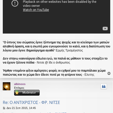
"
Ο ύπνος του σώματος έγινε ξύπνημα της ψυχής και το κλείσιμο των ματιών
αληθινή όραση, και η σιωπή μου εγκυμονούσε το καλό, και η διατύπωση του
λόγου μου έγινε δημιούργημα αγαθό
" Ερμής Τρισμέγιστος
Δεν στηνω καινούργια είδωλα εγώ, τα παλιά ας μάθουν τι τους στοιχίζει το
να έχουν ξύλινα πόδια
- Νιτσε @ Ιδε ο άνθρωπος
Ήρθαν ντυμένοι φίλοι αμέτρητες φορές οι εχθροί μου το παμπάλαιο χώμα
πατώντας και το χώμα δεν έδεσε ποτέ με τη φτέρνα τους
- Ελυτης
ο
ρ
alkinoos
υ
Επίτιμος
ή
Re: Ο ΑΝΤΙΧΡΙΣΤΟΣ - ΦΡ. ΝΙΤΣΕ
Δ
Δευ 21 Σεπ 2015, 14:45
η