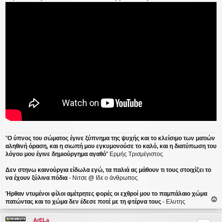
ί
ε
υ
σ
η
"
Ο ύπνος του σώματος έγινε ξύπνημα της ψυχής και το κλείσιμο των ματιών
αληθινή όραση, και η σιωπή μου εγκυμονούσε το καλό, και η διατύπωση του
λόγου μου έγινε δημιούργημα αγαθό
" Ερμής Τρισμέγιστος
Δεν στηνω καινούργια είδωλα εγώ, τα παλιά ας μάθουν τι τους στοιχίζει το
να έχουν ξύλινα πόδια
- Νιτσε @ Ιδε ο άνθρωπος
Ήρθαν ντυμένοι φίλοι αμέτρητες φορές οι εχθροί μου το παμπάλαιο χώμα
πατώντας και το χώμα δεν έδεσε ποτέ με τη φτέρνα τους
- Ελυτης
ο
ρ
ArELa