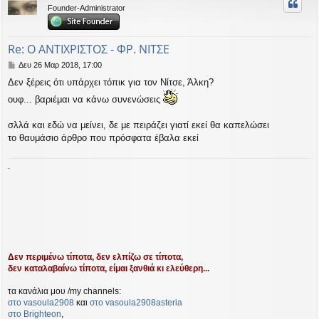
υ
Founder-Administrator
ή
Re: Ο ΑΝΤΙΧΡΙΣΤΟΣ - ΦΡ. ΝΙΤΣΕ
Δ
Δευ 26 Μαρ 2018, 17:00
η
Δεν ξέρεις ότι υπάρχει τόπικ για τον Νίτσε, Άλκη?
μ
ο
ουφ... βαριέμαι να κάνω συνενώσεις
σ
ί
σλλά και εδώ να μείνει, δε με πειράζει γιατί εκεί θα καπελώσει
ε
το θαυμάσιο άρθρο που πρόσφατα έβαλα εκεί
υ
σ
η
.
Δεν περιμένω τίποτα, δεν ελπίζω σε τίποτα,
δεν καταλαβαίνω τίποτα, είμαι ξανθιά κι ελεύθερη...
τα κανάλια μου /my channels:
στο vasoula2908
και
στο vasoula2908asteria
στο Βrighteon
,