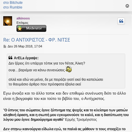
στο Bitchute
στο Rumble
ο
ρ
alkinoos
υ
Επίτιμος
ή
Re: Ο ΑΝΤΙΧΡΙΣΤΟΣ - ΦΡ. ΝΙΤΣΕ
Δ
Δευ 26 Μαρ 2018, 17:04
η
μ
ArELa έγραψε:
ο
Δεν ξέρεις ότι υπάρχει τόπικ για τον Νίτσε, Άλκη?
σ
ί
ουφ... βαριέμαι να κάνω συνενώσεις
ε
υ
σλλά και εδώ να μείνει, δε με πειράζει γιατί εκεί θα καπελώσει
σ
το θαυμάσιο άρθρο που πρόσφατα έβαλα εκεί
η
Εγω άνοιξα και το άλλο τοπικ και δεν επιθυμώ συνένωση διότι το άλλο
είναι η βιογραφία του και τούτο το βιβλίο του, ο Αντίχριστος.
"
Ο ύπνος του σώματος έγινε ξύπνημα της ψυχής και το κλείσιμο των ματιών
αληθινή όραση, και η σιωπή μου εγκυμονούσε το καλό, και η διατύπωση του
λόγου μου έγινε δημιούργημα αγαθό
" Ερμής Τρισμέγιστος
Δεν στηνω καινούργια είδωλα εγώ, τα παλιά ας μάθουν τι τους στοιχίζει το