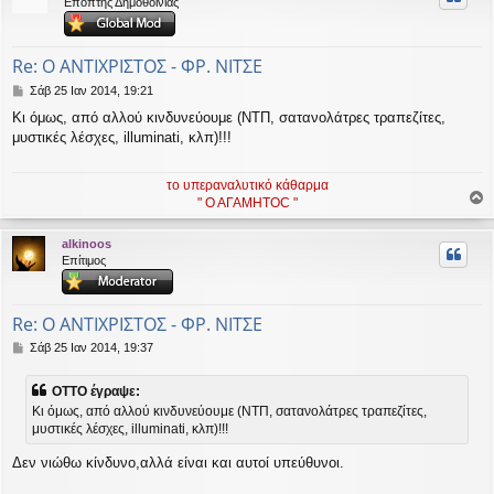
Επόπτης Δημοθοινίας
ή
Re: Ο ΑΝΤΙΧΡΙΣΤΟΣ - ΦΡ. ΝΙΤΣΕ
Δ
Σάβ 25 Ιαν 2014, 19:21
η
Κι όμως, από αλλού κινδυνεύουμε (ΝΤΠ, σατανολάτρες τραπεζίτες,
μ
μυστικές λέσχες, illuminati, κλπ)!!!
ο
σ
ί
το υπεραναλυτικό κάθαρμα
ε
" Ο ΑΓΑΜΗΤΟC "
υ
ο
σ
ρ
η
alkinoos
υ
Επίτιμος
ή
Re: Ο ΑΝΤΙΧΡΙΣΤΟΣ - ΦΡ. ΝΙΤΣΕ
Δ
Σάβ 25 Ιαν 2014, 19:37
η
μ
OTTO έγραψε:
ο
Κι όμως, από αλλού κινδυνεύουμε (ΝΤΠ, σατανολάτρες τραπεζίτες,
σ
μυστικές λέσχες, illuminati, κλπ)!!!
ί
ε
Δεν νιώθω κίνδυνο,αλλά είναι και αυτοί υπεύθυνοι.
υ
σ