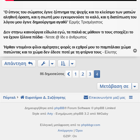
"
Ο ύπνος του σώματος έγινε ξύπνημα της ψυχής και το κλείσιμο των ματιών
αληθινή όραση, και η σιωπή μου εγκυμονούσε το καλό, και η διατύπωση του
λόγου μου έγινε δημιούργημα αγαθό
" Ερμής Τρισμέγιστος
Δεν στηνω καινούργια είδωλα εγώ, τα παλιά ας μάθουν τι τους στοιχίζει το
να έχουν ξύλινα πόδια
- Νιτσε @ Ιδε ο άνθρωπος
Ήρθαν ντυμένοι φίλοι αμέτρητες φορές οι εχθροί μου το παμπάλαιο χώμα
πατώντας και το χώμα δεν έδεσε ποτέ με τη φτέρνα τους
- Ελυτης
ο
ρ
Απάντηση
υ
1
2
3
Προηγούμενη
4
86 δημοσιεύσεις
ή
Μετάβαση σε
Πόρταλ
Ευρετήριο Δ. Συζήτησης
Επικοινωνήστε μαζί μας
Δημιουργήθηκε από
phpBB
® Forum Software © phpBB Limited
Style από
Arty
- Ενημέρωση phpBB 3.2 από MrGaby
Ελληνική μετάφραση από το
phpbbgr.com
Απόρρητο
|
Όροι
GZIP: On