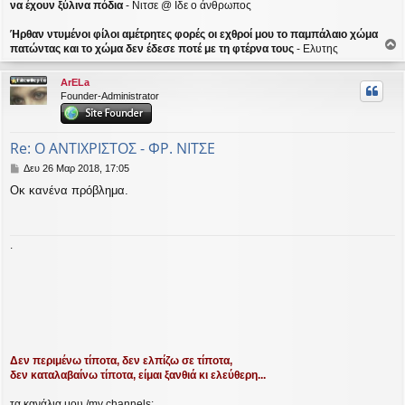
να έχουν ξύλινα πόδια
- Νιτσε @ Ιδε ο άνθρωπος
Ήρθαν ντυμένοι φίλοι αμέτρητες φορές οι εχθροί μου το παμπάλαιο χώμα
πατώντας και το χώμα δεν έδεσε ποτέ με τη φτέρνα τους
- Ελυτης
ο
ρ
ArELa
υ
Founder-Administrator
ή
Re: Ο ΑΝΤΙΧΡΙΣΤΟΣ - ΦΡ. ΝΙΤΣΕ
Δ
Δευ 26 Μαρ 2018, 17:05
η
Οκ κανένα πρόβλημα.
μ
ο
σ
ί
.
ε
υ
σ
η
Δεν περιμένω τίποτα, δεν ελπίζω σε τίποτα,
δεν καταλαβαίνω τίποτα, είμαι ξανθιά κι ελεύθερη...
τα κανάλια μου /my channels: