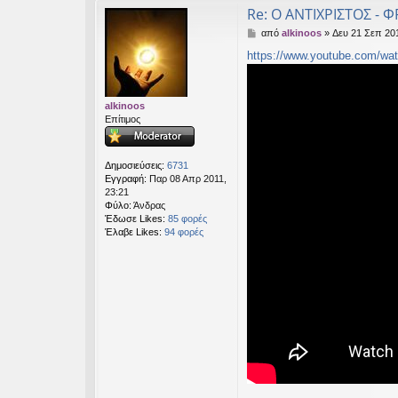
Re: Ο ΑΝΤΙΧΡΙΣΤΟΣ - Φ
Δ
από
alkinoos
»
Δευ 21 Σεπ 201
η
https://www.youtube.com/wa
μ
ο
σ
ί
alkinoos
ε
Επίτιμος
υ
σ
η
Δημοσιεύσεις:
6731
Εγγραφή:
Παρ 08 Απρ 2011,
23:21
Φύλο:
Άνδρας
Έδωσε Likes:
85 φορές
Έλαβε Likes:
94 φορές