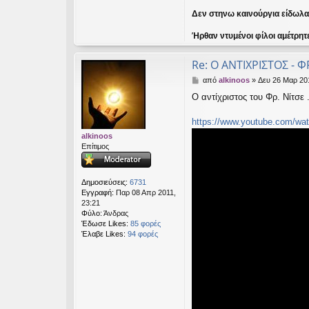
Δεν στηνω καινούργια είδωλα ε
Ήρθαν ντυμένοι φίλοι αμέτρητ
Re: Ο ΑΝΤΙΧΡΙΣΤΟΣ - Φ
Δ
από
alkinoos
»
Δευ 26 Μαρ 20
η
Ο αντίχριστος του Φρ. Νίτσε 
μ
ο
σ
https://www.youtube.com/wat
ί
alkinoos
ε
Επίτιμος
υ
σ
η
Δημοσιεύσεις:
6731
Εγγραφή:
Παρ 08 Απρ 2011,
23:21
Φύλο:
Άνδρας
Έδωσε Likes:
85 φορές
Έλαβε Likes:
94 φορές