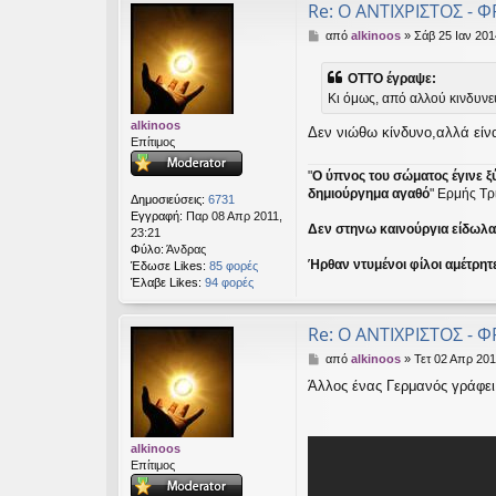
Re: Ο ΑΝΤΙΧΡΙΣΤΟΣ - Φ
Δ
από
alkinoos
»
Σάβ 25 Ιαν 201
η
μ
OTTO έγραψε:
ο
Κι όμως, από αλλού κινδυνεύ
σ
ί
alkinoos
Δεν νιώθω κίνδυνο,αλλά είνα
ε
Επίτιμος
υ
σ
"
Ο ύπνος του σώματος έγινε ξ
η
δημιούργημα αγαθό
" Ερμής Τρ
Δημοσιεύσεις:
6731
Εγγραφή:
Παρ 08 Απρ 2011,
Δεν στηνω καινούργια είδωλα ε
23:21
Φύλο:
Άνδρας
Ήρθαν ντυμένοι φίλοι αμέτρητ
Έδωσε Likes:
85 φορές
Έλαβε Likes:
94 φορές
Re: Ο ΑΝΤΙΧΡΙΣΤΟΣ - Φ
Δ
από
alkinoos
»
Τετ 02 Απρ 201
η
Άλλος ένας Γερμανός γράφει 
μ
ο
σ
ί
alkinoos
ε
Επίτιμος
υ
σ