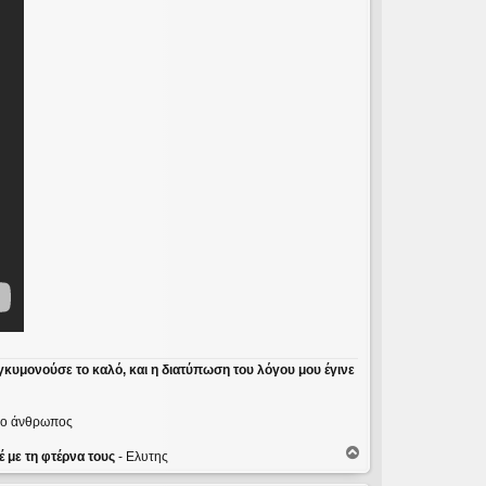
γκυμονούσε το καλό, και η διατύπωση του λόγου μου έγινε
ε ο άνθρωπος
Κ
 με τη φτέρνα τους
- Ελυτης
ο