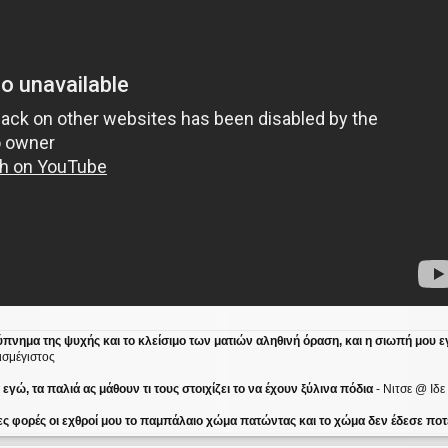
ύπνημα της ψυχής και το κλείσιμο των ματιών αληθινή όραση, και η σιωπή μου ε
ισμέγιστος
γώ, τα παλιά ας μάθουν τι τους στοιχίζει το να έχουν ξύλινα πόδια
- Νιτσε @ Ιδ
ες φορές οι εχθροί μου το παμπάλαιο χώμα πατώντας και το χώμα δεν έδεσε ποτέ