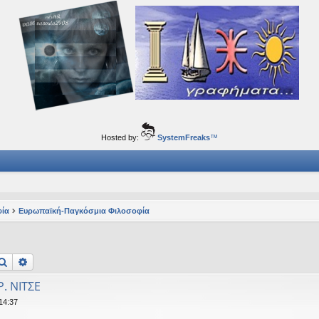
ορφα ταξίδια του νού...
Hosted by:
SystemFreaks
™
φία
Ευρωπαϊκή-Παγκόσμια Φιλοσοφία
Αναζήτηση
Ειδική αναζήτηση
Ρ. ΝΙΤΣΕ
14:37