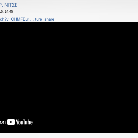
Ρ. ΝΙΤΣΕ
5, 14:45
tch?v=QHMFEur ... ture=share