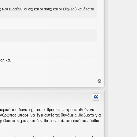
ν εβραίων, οι σιχ και οι σουχ και οι Σέιχ-Σού και όλα τα
νολικά.
Κ
ο
ρ
υ
φ
ή
ωτερική του δύναμη, που οι θρησκείες προσπαθούν να
ρωπος μπορεί να έχει αυτές τις δυνάμεις ,θαύματα για
φοβόσαστε ,μιας και δεν θα μείνει τίποτα δικό σας όρθιο