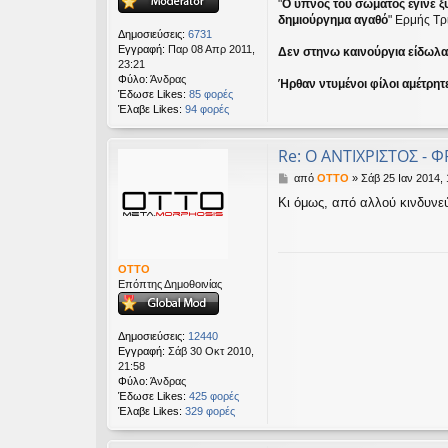
"
Ο ύπνος του σώματος έγινε ξ
σ
δημιούργημα αγαθό
" Ερμής Τρ
η
Δημοσιεύσεις:
6731
Εγγραφή:
Παρ 08 Απρ 2011,
Δεν στηνω καινούργια είδωλα ε
23:21
Φύλο:
Άνδρας
Ήρθαν ντυμένοι φίλοι αμέτρητ
Έδωσε Likes:
85 φορές
Έλαβε Likes:
94 φορές
Re: Ο ΑΝΤΙΧΡΙΣΤΟΣ - Φ
Δ
από
OTTO
»
Σάβ 25 Ιαν 2014, 
η
Κι όμως, από αλλού κινδυνεύο
μ
ο
σ
ί
ε
OTTO
υ
Επόπτης Δημοθοινίας
σ
η
Δημοσιεύσεις:
12440
Εγγραφή:
Σάβ 30 Οκτ 2010,
21:58
Φύλο:
Άνδρας
Έδωσε Likes:
425 φορές
Έλαβε Likes:
329 φορές