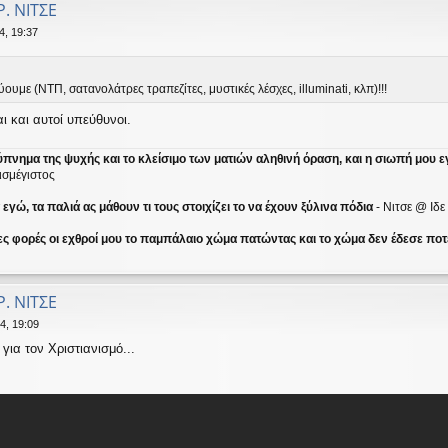
Ρ. ΝΙΤΣΕ
4, 19:37
ουμε (ΝΤΠ, σατανολάτρες τραπεζίτες, μυστικές λέσχες, illuminati, κλπ)!!!
ι και αυτοί υπεύθυνοι.
ύπνημα της ψυχής και το κλείσιμο των ματιών αληθινή όραση, και η σιωπή μου ε
ισμέγιστος
γώ, τα παλιά ας μάθουν τι τους στοιχίζει το να έχουν ξύλινα πόδια
- Νιτσε @ Ιδ
ες φορές οι εχθροί μου το παμπάλαιο χώμα πατώντας και το χώμα δεν έδεσε ποτέ
Ρ. ΝΙΤΣΕ
4, 19:09
για τον Χριστιανισμό...