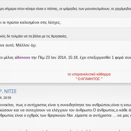
η σήμερα στον κόσμο είναι ο πάπας, οι ιμάμηδες των μουσουλμάνων, οι χαχάμηδες τω
αι οι πρώτοι καλεσμένοι στις λέσχες;
ικός δε τολμάει να τα βάλει με τις θρησκείες.
ινε αυτό; Μάλλον όχι.
το μέλος
alkinoos
την Πέμ 23 Ιαν 2014, 15:18, έχει επεξεργασθεί 1 φορά συ
το υπεραναλυτικό κάθαρμα
" Ο ΑΓΑΜΗΤΟC "
Ρ. ΝΙΤΣΕ
4, 18:59
ννοείται, πως ο αντίχριστος είναι η συνειδητότητα του ανθρώπου,είναι η εσ
βιώσουν και να συνεχίσουν να ελέγχουν τον άνθρωπο.Ο άνθρωπος,ο κάθε άνθ
νθρωπος είναι ο εχθρός των θρησκειών.Ναι ,είμαστε οι αντίχριστοι ....να μας 