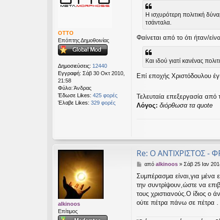
μ
εις
ο
Η ισχυρότερη πολιτική δύναμ
σ
τσάνταλα.
ί
ε
OTTO
Φαίνεται από το ότι ήταν/είν
υ
Επόπτης Δημοθοινίας
σ
η
Και ιδού γιατί κανένας πολιτ
Δημοσιεύσεις:
12440
Εγγραφή:
Σάβ 30 Οκτ 2010,
Επί εποχής Χριστόδουλου έγ
21:58
Φύλο:
Άνδρας
Έδωσε Likes:
425 φορές
Τελευταία επεξεργασία από 
Έλαβε Likes:
329 φορές
Λόγος:
διόρθωσα τα quote
Re: Ο ΑΝΤΙΧΡΙΣΤΟΣ - Φ
Δ
από
alkinoos
»
Σάβ 25 Ιαν 201
η
Συμπέρασμα είναι,για μένα ε
μ
την συντρίψουν,ώστε να επι
ο
σ
τους χριστιανούς.Ο ίδιος ο ά
ί
ούτε πέτρα πάνω σε πέτρα .
alkinoos
ε
Επίτιμος
υ