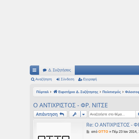
Ιδεογραφήματα
Αυτός ο τόπος φιλοδοξεί να ανοίγει μονοπάτια για τα συναρπαστικά και όμ
Δ. Συζητήσεις
ρή
Αναζήτηση
Σύνδεση
Εγγραφή
γο
Πόρταλ
Ευρετήριο Δ. Συζήτησης
Πολιτισμός
Φιλοσο
ρε
Ο ΑΝΤΙΧΡΙΣΤΟΣ - ΦΡ. ΝΙΤΣΕ
ς
Απάντηση
συ
Re: Ο ΑΝΤΙΧΡΙΣΤΟΣ - Φ
νδ
Δ
από
OTTO
»
Πέμ 23 Ιαν 2014, 
έσ
η