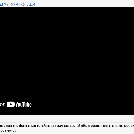
atch?v=XkP6XS-zJa4
ύπνημα της ψυχής και το κλείσιμο των ματιών αληθινή όραση, και η σιωπή μου ε
ισμέγιστος