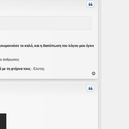
υ
φ
ή
γκυμονούσε το καλό, και η διατύπωση του λόγου μου έγινε
ε ο άνθρωπος
 με τη φτέρνα τους
- Ελυτης
Κ
ο
ρ
υ
φ
ή