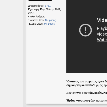
η
Δημοσιεύσεις:
6731
Εγγραφή:
Παρ 08 Απρ 2011,
23:21
Φύλο:
Άνδρας
Έδωσε Likes:
85 φορές
Έλαβε Likes:
94 φορές
"
Ο ύπνος του σώματος έγινε ξ
δημιούργημα αγαθό
" Ερμής Τρ
Δεν στηνω καινούργια είδωλα ε
Ήρθαν ντυμένοι φίλοι αμέτρητ