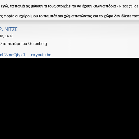
γώ, τα παλιά ας μάθουν τι τους στοιχίζει το να έχουν ξύλινα πόδια
- Νιτσε @ Ιδ
ες φορές οι εχθροί μου το παμπάλαιο χώμα πατώντας και το χώμα δεν έδεσε ποτέ
Ρ. ΝΙΤΣΕ
18, 14:18
.Στο πατάρι του Gutenberg
ch?v=cCjtyx0 ... e=youtu.be