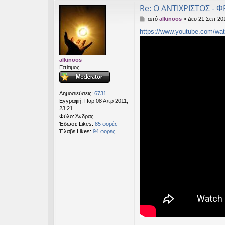
Re: Ο ΑΝΤΙΧΡΙΣΤΟΣ - Φ
Δ
από
alkinoos
»
Δευ 21 Σεπ 201
η
https://www.youtube.com/wa
μ
ο
σ
ί
alkinoos
ε
Επίτιμος
υ
σ
η
Δημοσιεύσεις:
6731
Εγγραφή:
Παρ 08 Απρ 2011,
23:21
Φύλο:
Άνδρας
Έδωσε Likes:
85 φορές
Έλαβε Likes:
94 φορές