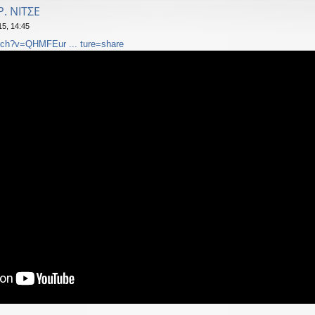
Ρ. ΝΙΤΣΕ
5, 14:45
tch?v=QHMFEur ... ture=share