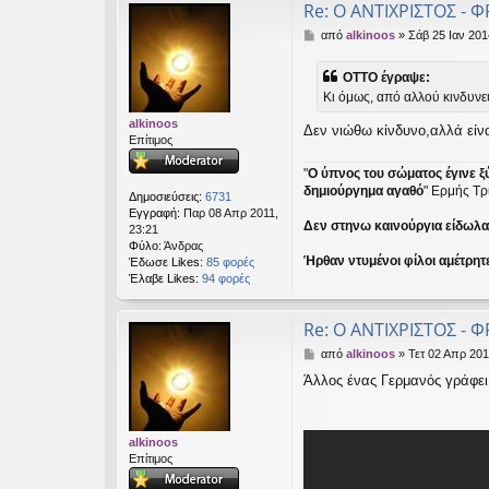
Re: Ο ΑΝΤΙΧΡΙΣΤΟΣ - Φ
Δ
από
alkinoos
»
Σάβ 25 Ιαν 201
η
μ
OTTO έγραψε:
ο
Κι όμως, από αλλού κινδυνεύ
σ
ί
alkinoos
Δεν νιώθω κίνδυνο,αλλά είνα
ε
Επίτιμος
υ
σ
"
Ο ύπνος του σώματος έγινε ξ
η
δημιούργημα αγαθό
" Ερμής Τρ
Δημοσιεύσεις:
6731
Εγγραφή:
Παρ 08 Απρ 2011,
Δεν στηνω καινούργια είδωλα ε
23:21
Φύλο:
Άνδρας
Ήρθαν ντυμένοι φίλοι αμέτρητ
Έδωσε Likes:
85 φορές
Έλαβε Likes:
94 φορές
Re: Ο ΑΝΤΙΧΡΙΣΤΟΣ - Φ
Δ
από
alkinoos
»
Τετ 02 Απρ 201
η
Άλλος ένας Γερμανός γράφει 
μ
ο
σ
ί
alkinoos
ε
Επίτιμος
υ
σ