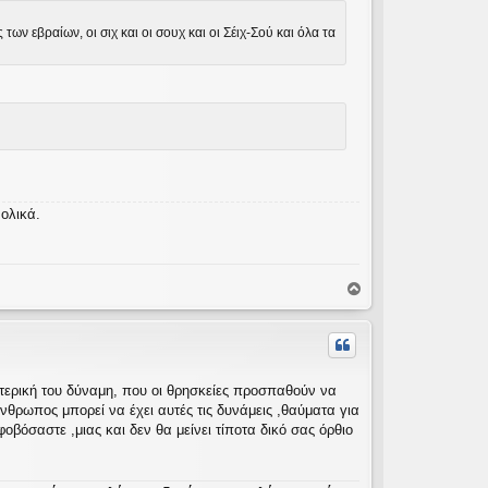
ν εβραίων, οι σιχ και οι σουχ και οι Σέιχ-Σού και όλα τα
νολικά.
Κ
ο
ρ
υ
φ
ή
ωτερική του δύναμη, που οι θρησκείες προσπαθούν να
ρωπος μπορεί να έχει αυτές τις δυνάμεις ,θαύματα για
φοβόσαστε ,μιας και δεν θα μείνει τίποτα δικό σας όρθιο