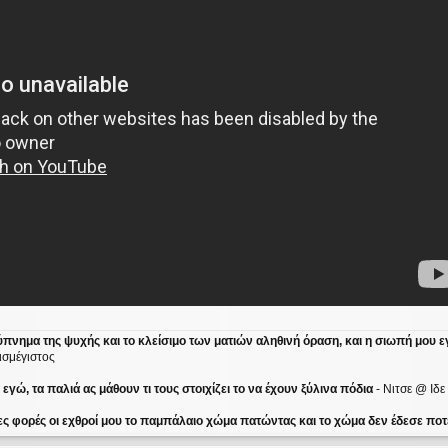
ύπνημα της ψυχής και το κλείσιμο των ματιών αληθινή όραση, και η σιωπή μου ε
ισμέγιστος
γώ, τα παλιά ας μάθουν τι τους στοιχίζει το να έχουν ξύλινα πόδια
- Νιτσε @ Ιδ
ες φορές οι εχθροί μου το παμπάλαιο χώμα πατώντας και το χώμα δεν έδεσε ποτέ