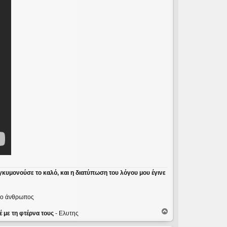
γκυμονούσε το καλό, και η διατύπωση του λόγου μου έγινε
ε ο άνθρωπος
Κ
 με τη φτέρνα τους
- Ελυτης
ο