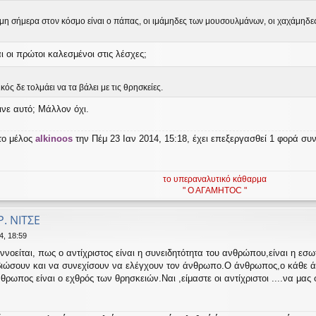
η σήμερα στον κόσμο είναι ο πάπας, οι ιμάμηδες των μουσουλμάνων, οι χαχάμηδες τω
αι οι πρώτοι καλεσμένοι στις λέσχες;
ικός δε τολμάει να τα βάλει με τις θρησκείες.
ινε αυτό; Μάλλον όχι.
το μέλος
alkinoos
την Πέμ 23 Ιαν 2014, 15:18, έχει επεξεργασθεί 1 φορά συ
το υπεραναλυτικό κάθαρμα
" Ο ΑΓΑΜΗΤΟC "
Ρ. ΝΙΤΣΕ
4, 18:59
ννοείται, πως ο αντίχριστος είναι η συνειδητότητα του ανθρώπου,είναι η εσ
βιώσουν και να συνεχίσουν να ελέγχουν τον άνθρωπο.Ο άνθρωπος,ο κάθε άνθ
νθρωπος είναι ο εχθρός των θρησκειών.Ναι ,είμαστε οι αντίχριστοι ....να μας 