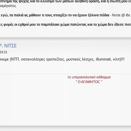
ύπνημα της ψυχής και το κλείσιμο των ματιών αληθινή όραση, και η σιωπή μου ε
ισμέγιστος
γώ, τα παλιά ας μάθουν τι τους στοιχίζει το να έχουν ξύλινα πόδια
- Νιτσε @ Ιδ
ες φορές οι εχθροί μου το παμπάλαιο χώμα πατώντας και το χώμα δεν έδεσε ποτέ
Ρ. ΝΙΤΣΕ
19:21
υμε (ΝΤΠ, σατανολάτρες τραπεζίτες, μυστικές λέσχες, illuminati, κλπ)!!!
το υπεραναλυτικό κάθαρμα
" Ο ΑΓΑΜΗΤΟC "