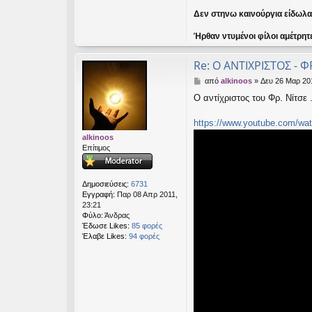
Δεν στηνω καινούργια είδωλα ε
Ήρθαν ντυμένοι φίλοι αμέτρητ
Re: Ο ΑΝΤΙΧΡΙΣΤΟΣ - Φ
Δ
από
alkinoos
»
Δευ 26 Μαρ 20
η
Ο αντίχριστος του Φρ. Νίτσε 
μ
ο
σ
https://www.youtube.com/wat
ί
alkinoos
ε
Επίτιμος
υ
σ
η
Δημοσιεύσεις:
6731
Εγγραφή:
Παρ 08 Απρ 2011,
23:21
Φύλο:
Άνδρας
Έδωσε Likes:
85 φορές
Έλαβε Likes:
94 φορές