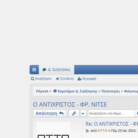
Ιδεογραφήματα
Αυτός ο τόπος φιλοδοξεί να ανοίγει μονοπάτια για τα συναρπαστικά και όμ
Δ. Συζητήσεις
ρή
Αναζήτηση
Σύνδεση
Εγγραφή
γο
Πόρταλ
Ευρετήριο Δ. Συζήτησης
Πολιτισμός
Φιλοσο
ρε
Ο ΑΝΤΙΧΡΙΣΤΟΣ - ΦΡ. ΝΙΤΣΕ
ς
Απάντηση
συ
Re: Ο ΑΝΤΙΧΡΙΣΤΟΣ - Φ
νδ
Δ
από
OTTO
»
Πέμ 23 Ιαν 2014, 
έσ
η