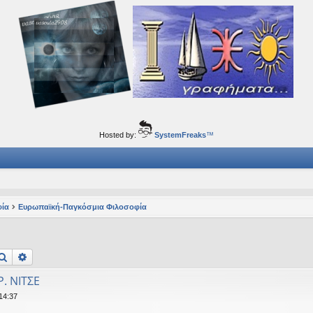
ορφα ταξίδια του νού...
Hosted by:
SystemFreaks
™
φία
Ευρωπαϊκή-Παγκόσμια Φιλοσοφία
Αναζήτηση
Ειδική αναζήτηση
Ρ. ΝΙΤΣΕ
14:37