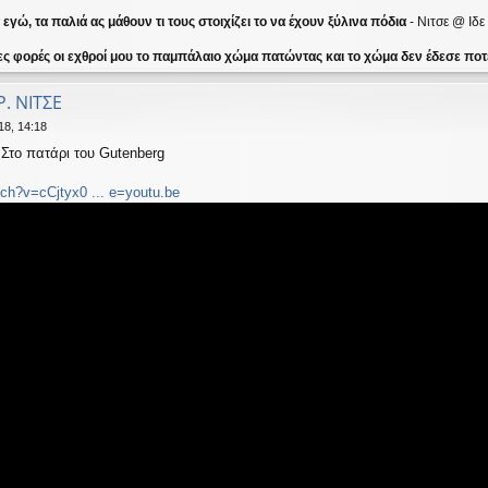
γώ, τα παλιά ας μάθουν τι τους στοιχίζει το να έχουν ξύλινα πόδια
- Νιτσε @ Ιδ
ες φορές οι εχθροί μου το παμπάλαιο χώμα πατώντας και το χώμα δεν έδεσε ποτέ
Ρ. ΝΙΤΣΕ
18, 14:18
.Στο πατάρι του Gutenberg
ch?v=cCjtyx0 ... e=youtu.be