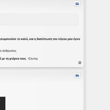
υ
φ
ή
γκυμονούσε το καλό, και η διατύπωση του λόγου μου έγινε
ε ο άνθρωπος
 με τη φτέρνα τους
- Ελυτης
Κ
ο
ρ
υ
φ
ή