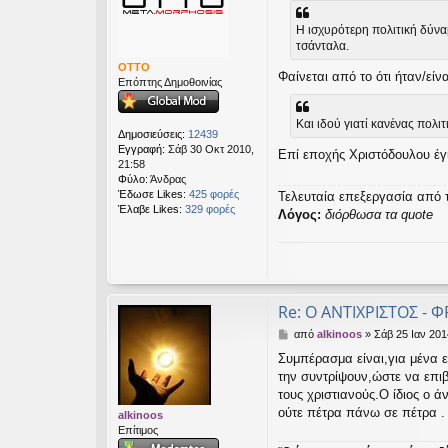
μ
εις
ο
Η ισχυρότερη πολιτική δύναμ
σ
τσάνταλα.
ί
ε
OTTO
Φαίνεται από το ότι ήταν/είν
υ
Επόπτης Δημοθοινίας
σ
η
Και ιδού γιατί κανένας πολιτ
Δημοσιεύσεις:
12439
Εγγραφή:
Σάβ 30 Οκτ 2010,
Επί εποχής Χριστόδουλου έγ
21:58
Φύλο:
Άνδρας
Έδωσε Likes:
425 φορές
Τελευταία επεξεργασία από 
Έλαβε Likes:
329 φορές
Λόγος:
διόρθωσα τα quote
Re: Ο ΑΝΤΙΧΡΙΣΤΟΣ - Φ
Δ
από
alkinoos
»
Σάβ 25 Ιαν 201
η
Συμπέρασμα είναι,για μένα ε
μ
την συντρίψουν,ώστε να επι
ο
σ
τους χριστιανούς.Ο ίδιος ο ά
ί
ούτε πέτρα πάνω σε πέτρα .
alkinoos
ε
Επίτιμος
υ