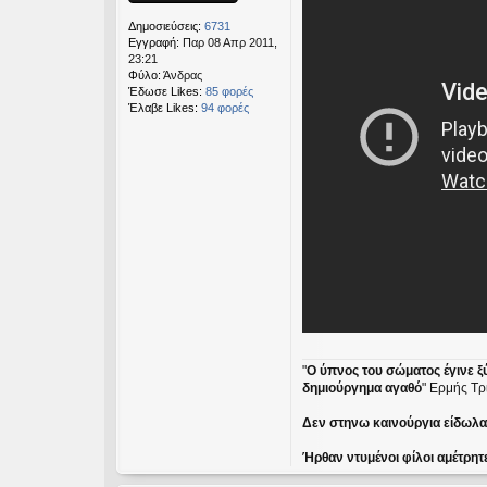
η
Δημοσιεύσεις:
6731
Εγγραφή:
Παρ 08 Απρ 2011,
23:21
Φύλο:
Άνδρας
Έδωσε Likes:
85 φορές
Έλαβε Likes:
94 φορές
"
Ο ύπνος του σώματος έγινε ξ
δημιούργημα αγαθό
" Ερμής Τρ
Δεν στηνω καινούργια είδωλα ε
Ήρθαν ντυμένοι φίλοι αμέτρητ