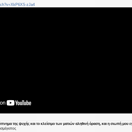
atch?v=XkP6XS-zJa4
ύπνημα της ψυχής και το κλείσιμο των ματιών αληθινή όραση, και η σιωπή μου ε
ισμέγιστος