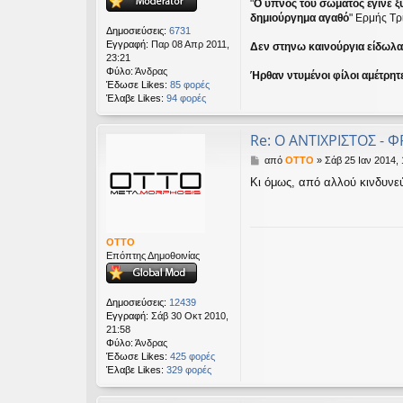
"
Ο ύπνος του σώματος έγινε ξ
σ
δημιούργημα αγαθό
" Ερμής Τρ
η
Δημοσιεύσεις:
6731
Εγγραφή:
Παρ 08 Απρ 2011,
Δεν στηνω καινούργια είδωλα ε
23:21
Φύλο:
Άνδρας
Ήρθαν ντυμένοι φίλοι αμέτρητ
Έδωσε Likes:
85 φορές
Έλαβε Likes:
94 φορές
Re: Ο ΑΝΤΙΧΡΙΣΤΟΣ - Φ
Δ
από
OTTO
»
Σάβ 25 Ιαν 2014, 
η
Κι όμως, από αλλού κινδυνεύο
μ
ο
σ
ί
ε
OTTO
υ
Επόπτης Δημοθοινίας
σ
η
Δημοσιεύσεις:
12439
Εγγραφή:
Σάβ 30 Οκτ 2010,
21:58
Φύλο:
Άνδρας
Έδωσε Likes:
425 φορές
Έλαβε Likes:
329 φορές