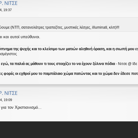
Ρ. ΝΙΤΣΕ
4, 19:37
ουμε (ΝΤΠ, σατανολάτρες τραπεζίτες, μυστικές λέσχες, illuminati, κλπ)!!!
ι και αυτοί υπεύθυνοι.
ύπνημα της ψυχής και το κλείσιμο των ματιών αληθινή όραση, και η σιωπή μου ε
ισμέγιστος
γώ, τα παλιά ας μάθουν τι τους στοιχίζει το να έχουν ξύλινα πόδια
- Νιτσε @ Ιδ
ες φορές οι εχθροί μου το παμπάλαιο χώμα πατώντας και το χώμα δεν έδεσε ποτέ
Ρ. ΝΙΤΣΕ
4, 19:09
για τον Χριστιανισμό...