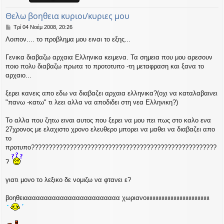
η
εις
Θελω βοηθεια κυριοι/κυριες μου
Δ
Τρί 04 Νοέμ 2008, 20:26
η
Λοιπον.... το προβλημα μου ειναι το εξης...
μ
ο
σ
Γενικα διαβαζω αρχαια Ελληνικα κειμενα. Τα σημεια που μου αρεσουν
ί
ποιο πολυ διαβαζω πρωτα το προτοτυπο -τη μεταφραση και ξανα το
ε
αρχαιο...
υ
σ
ξερει κανεις απο εδω να διαβαζει αρχαια ελληνικα?(οχι να καταλαβαινει
η
"πανω -κατω" τι λεει αλλα να αποδιδει στη νεα Ελληνικη?)
Το αλλα που ζητω ειναι αυτος που ξερει να μου πει πως στο καλο ενα
27χρονος με ελαχιστο χρονο ελευθερο μπορει να μαθει να διαβαζει απο
το
προτυπο?????????????????????????????????????????????????????
?
γιατι μονο το λεξικο δε νομιζω να φτανει ε?
βοηθειαααααααααααααααααααααααα χωριανοιιιιιιιιιιιιιιιιιιιιιιιιιιιιιιιιιιιιιιιιιι