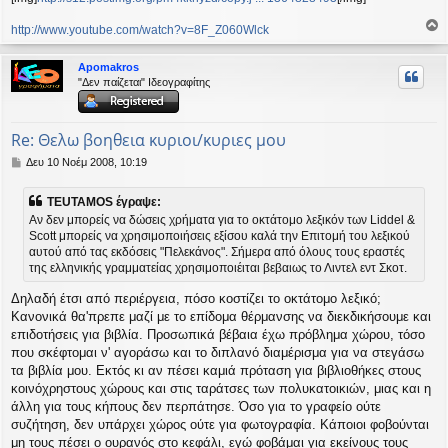
http://www.youtube.com/watch?v=8F_Z060Wlck
ο
ρ
Apomakros
υ
"Δεν παίζεται" Ιδεογραφίτης
ή
Re: Θελω βοηθεια κυριοι/κυριες μου
Δ
Δευ 10 Νοέμ 2008, 10:19
η
μ
ΤΕUTAMOS έγραψε:
ο
Αν δεν μπορείς να δώσεις χρήματα για το οκτάτομο λεξικόν των Liddel &
σ
Scott μπορείς να χρησιμοποιήσεις εξίσου καλά την Επιτομή του λεξικού
ί
αυτού από τας εκδόσεις "Πελεκάνος". Σήμερα από όλους τους εραστές
ε
υ
της ελληνικής γραμματείας χρησιμοποιέιται βεβαιως το Λιντελ εντ Σκοτ.
σ
η
Δηλαδή έτσι από περιέργεια, πόσο κοστίζει το οκτάτομο λεξικό;
Κανονικά θα'πρεπε μαζί με το επίδομα θέρμανσης να διεκδικήσουμε και
επιδοτήσεις για βιβλία. Προσωπικά βέβαια έχω πρόβλημα χώρου, τόσο
που σκέφτομαι ν' αγοράσω και το διπλανό διαμέρισμα για να στεγάσω
τα βιβλία μου. Εκτός κι αν πέσει καμιά πρόταση για βιβλιοθήκες στους
κοινόχρηστους χώρους και στις ταράτσες των πολυκατοικιών, μιας και η
άλλη για τους κήπους δεν περπάτησε. Όσο για το γραφείο ούτε
συζήτηση, δεν υπάρχει χώρος ούτε για φωτογραφία. Κάποιοι φοβούνται
μη τους πέσει ο ουρανός στο κεφάλι, εγώ φοβάμαι για εκείνους τους