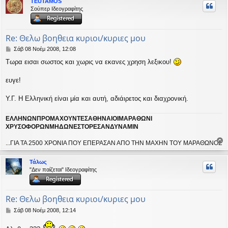
TEUTAMOS
υ
Σούπερ Ιδεογραφίτης
ή
Re: Θελω βοηθεια κυριοι/κυριες μου
Δ
Σάβ 08 Νοέμ 2008, 12:08
η
Τωρα εισαι σωστος και χωρις να εκανες χρηση λεξικου!
μ
ο
σ
ευγε!
ί
ε
Υ.Γ. Η Ελληνική είναι μία και αυτή, αδιάιρετος και διαχρονική.
υ
σ
η
ΕΛΛΗΝΩΝΠΡΟΜΑΧΟΥΝΤΕΣΑΘΗΝΑΙΟΙΜΑΡΑΘΩΝΙ
ΧΡΥΣΟΦΟΡΩΝΜΗΔΩΝΕΣΤΟΡΕΣΑΝΔΥΝΑΜΙΝ
...ΓΙΑ ΤΑ 2500 ΧΡΟΝΙΑ ΠΟΥ ΕΠΕΡΑΣΑΝ ΑΠΟ ΤΗΝ ΜΑΧΗΝ ΤΟΥ ΜΑΡΑΘΩΝΟΣ
ο
ρ
Τάλως
υ
"Δεν παίζεται" Ιδεογραφίτης
ή
Re: Θελω βοηθεια κυριοι/κυριες μου
Δ
Σάβ 08 Νοέμ 2008, 12:14
η
μ