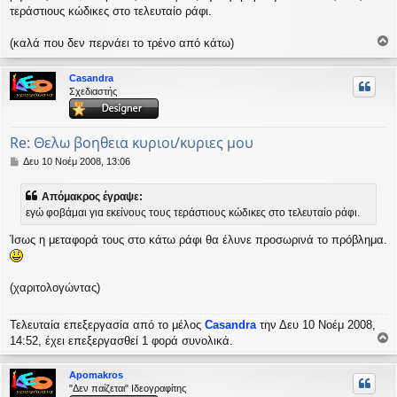
τεράστιους κώδικες στο τελευταίο ράφι.
(καλά που δεν περνάει το τρένο από κάτω)
ο
ρ
Casandra
υ
Σχεδιαστής
ή
Re: Θελω βοηθεια κυριοι/κυριες μου
Δ
Δευ 10 Νοέμ 2008, 13:06
η
μ
Απόμακρος έγραψε:
ο
εγώ φοβάμαι για εκείνους τους τεράστιους κώδικες στο τελευταίο ράφι.
σ
ί
Ίσως η μεταφορά τους στο κάτω ράφι θα έλυνε προσωρινά το πρόβλημα.
ε
υ
σ
η
(χαριτολογώντας)
Τελευταία επεξεργασία από το μέλος
Casandra
την Δευ 10 Νοέμ 2008,
14:52, έχει επεξεργασθεί 1 φορά συνολικά.
ο
ρ
Apomakros
υ
"Δεν παίζεται" Ιδεογραφίτης