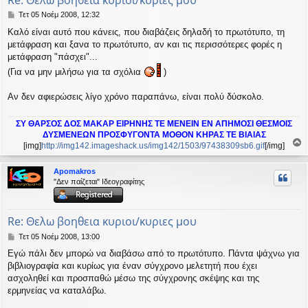
Δ
Τετ 05 Νοέμ 2008, 12:32
η
Καλό είναι αυτό που κάνεις, που διαβάζεις δηλαδή το πρωτότυπο, τη
μ
μετάφραση και ξανα το πρωτότυπο, αν και τις περισσότερες φορές η
ο
σ
μετάφραση "πάσχει"...
ί
(Για να μην μιλήσω για τα σχόλια
)
ε
υ
Αν δεν αφιερώσεις λίγο χρόνο παραπάνω, είναι πολύ δύσκολο.
σ
η
ΣΥ ΘΑΡΣΟΣ ΔΟΣ ΜΑΚΑΡ ΕΙΡΗΝΗΣ ΤΕ ΜΕΝΕΙΝ ΕΝ ΑΠΗΜΟΣΙ ΘΕΣΜΟΙΣ
ΔΥΣΜΕΝΕΩΝ ΠΡΟΣΦΥΓΟΝΤΑ ΜΟΘΟΝ ΚΗΡΑΣ ΤΕ ΒΙΑΙΑΣ
[img]
http://img142.imageshack.us/img142/1503/97438309sb6.gif
[/img]
ο
ρ
Apomakros
υ
"Δεν παίζεται" Ιδεογραφίτης
ή
Re: Θελω βοηθεια κυριοι/κυριες μου
Δ
Τετ 05 Νοέμ 2008, 13:00
η
Εγώ πάλι δεν μπορώ να διαβάσω από το πρωτότυπο. Πάντα ψάχνω για
μ
βιβλιογραφία και κυρίως για έναν σύγχρονο μελετητή που έχει
ο
σ
ασχοληθεί και προσπαθώ μέσω της σύγχρονης σκέψης και της
ί
ερμηνείας να καταλάβω.
ε
υ