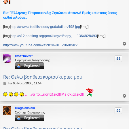
Εἶσ' Ἕλληνας; Τί προσκυνᾶς; Σηκώσου ἀπάνω! Ἐμεῖς καὶ στοὺς θεοὺς
ὀρθοὶ μιλοῦμε..
[img]
http://www.afroditishobby.gr/datafiles/498.jpg
[/img]
[img]
http://s12.postimg.org/pm4kknyzd/copy.j ... 1364828493
[/img]
http://www.youtube.com/watch?v=8F_Z060Wlck
ο
ρ
litsa''never''
υ
Πορωμένος Ιδεογραφίτης
ή
Re: Θελω βοηθεια κυριοι/κυριες μου
Δ
Τετ 05 Νοέμ 2008, 11:54
η
μ
.....να το...κοιταξεις!!!Με σκιαζεις!!!
ο
ο
σ
ί
ρ
Diagalaksiaki
ε
υ
Σούπερ Ιδεογραφίτης
υ
σ
ή
η
Re: Θελω βοηθεια κυριοι/κυριες μου