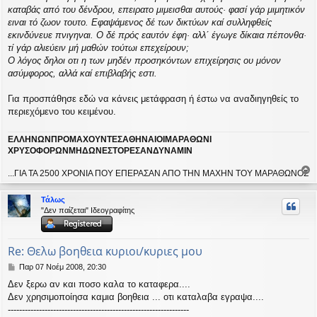
ί
καταβάς από του δένδρου, επειρατο μιμεισθαι αυτούς· φασί γάρ μιμητικόν
ε
ειναι τό ζωον τουτο. Εφαψάμενος δέ των δικτύων καί συλληφθείς
υ
εκινδύνευε πνιγηναι. Ο δέ πρός εαυτόν έφη· αλλ΄ έγωγε δίκαια πέπονθα·
σ
τί γάρ αλιεύειν μή μαθών τούτωι επεχείρουν;
η
Ο λόγος δηλοι oτι η των μηδέν προσηκόντων επιχείρησις ου μόνον
ασύμφορος, αλλά καί επιβλαβής εστι.
Για προσπάθησε εδώ να κάνεις μετάφραση ή έστω να αναδιηγηθείς το
περιεχόμενο του κειμένου.
ΕΛΛΗΝΩΝΠΡΟΜΑΧΟΥΝΤΕΣΑΘΗΝΑΙΟΙΜΑΡΑΘΩΝΙ
ΧΡΥΣΟΦΟΡΩΝΜΗΔΩΝΕΣΤΟΡΕΣΑΝΔΥΝΑΜΙΝ
...ΓΙΑ ΤΑ 2500 ΧΡΟΝΙΑ ΠΟΥ ΕΠΕΡΑΣΑΝ ΑΠΟ ΤΗΝ ΜΑΧΗΝ ΤΟΥ ΜΑΡΑΘΩΝΟΣ
ο
ρ
Τάλως
υ
"Δεν παίζεται" Ιδεογραφίτης
ή
Re: Θελω βοηθεια κυριοι/κυριες μου
Δ
Παρ 07 Νοέμ 2008, 20:30
η
Δεν ξερω αν και ποσο καλα το καταφερα....
μ
Δεν χρησιμοποίησα καμια βοηθεια ... οτι καταλαβα εγραψα....
ο
σ
----------------------------------------------------------------