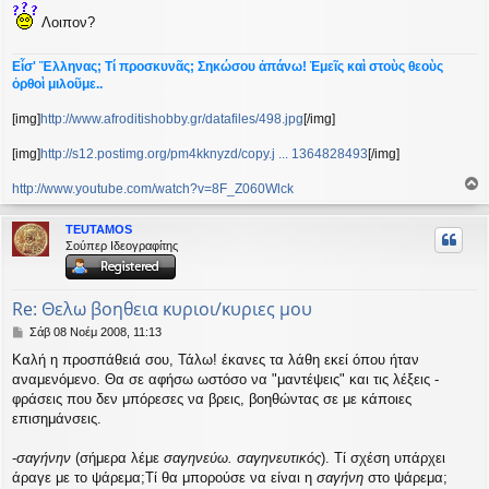
Λοιπον?
Εἶσ' Ἕλληνας; Τί προσκυνᾶς; Σηκώσου ἀπάνω! Ἐμεῖς καὶ στοὺς θεοὺς
ὀρθοὶ μιλοῦμε..
[img]
http://www.afroditishobby.gr/datafiles/498.jpg
[/img]
[img]
http://s12.postimg.org/pm4kknyzd/copy.j ... 1364828493
[/img]
http://www.youtube.com/watch?v=8F_Z060Wlck
ο
ρ
TEUTAMOS
υ
Σούπερ Ιδεογραφίτης
ή
Re: Θελω βοηθεια κυριοι/κυριες μου
Δ
Σάβ 08 Νοέμ 2008, 11:13
η
Καλή η προσπάθειά σου, Τάλω! έκανες τα λάθη εκεί όπου ήταν
μ
αναμενόμενο. Θα σε αφήσω ωστόσο να "μαντέψεις" και τις λέξεις -
ο
σ
φράσεις που δεν μπόρεσες να βρεις, βοηθώντας σε με κάποιες
ί
επισημάνσεις.
ε
υ
-
σαγήνην
(σήμερα λέμε
σαγηνεύω. σαγηνευτικός
). Τί σχέση υπάρχει
σ
άραγε με το ψάρεμα;Τί θα μπορούσε να είναι η
σαγήνη
στο ψάρεμα;
η