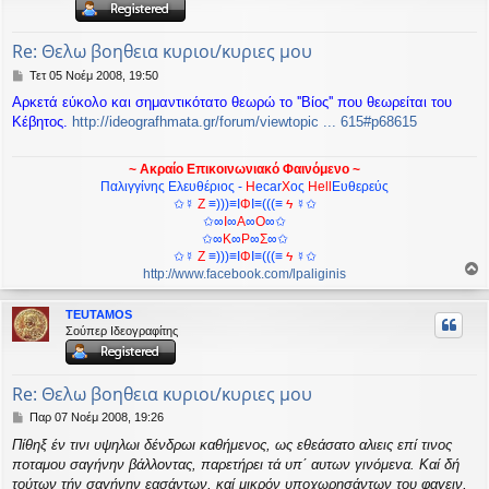
ή
Re: Θελω βοηθεια κυριοι/κυριες μου
Δ
Τετ 05 Νοέμ 2008, 19:50
η
Aρκετά εύκολο και σημαντικότατο θεωρώ το ''Βίος'' που θεωρείται του
μ
Κέβητος.
http://ideografhmata.gr/forum/viewtopic ... 615#p68615
ο
σ
ί
~ Ακραίο Επικοινωνιακό Φαινόμενο ~
ε
Παλιγγίνης Ελευθέριος -
H
ecar
Χ
ος
Hell
Ευθερεύς
υ
✩☿
Z
≡)))≡I
Φ
I≡(((≡
ϟ
☿✩
σ
✩∞
Ι
∞
Α
∞
Ο
∞✩
η
✩∞
Κ
∞
Ρ
∞
Σ
∞✩
✩☿
Z
≡)))≡I
Φ
I≡(((≡
ϟ
☿✩
http://www.facebook.com/lpaliginis
ο
ρ
TEUTAMOS
υ
Σούπερ Ιδεογραφίτης
ή
Re: Θελω βοηθεια κυριοι/κυριες μου
Δ
Παρ 07 Νοέμ 2008, 19:26
η
Πίθηξ έν τινι υψηλωι δένδρωι καθήμενος, ως εθεάσατο αλιεις επί τινος
μ
ποταμου σαγήνην βάλλοντας, παρετήρει τά υπ΄ αυτων γινόμενα. Καί δή
ο
σ
τούτων τήν σαγήνην εασάντων, καί μικρόν υποχωρησάντων του φαγειν,