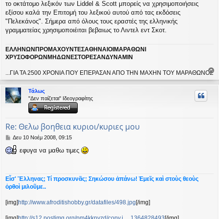
σ
το οκτάτομο λεξικόν των Liddel & Scott μπορείς να χρησιμοποιήσεις
ί
εξίσου καλά την Επιτομή του λεξικού αυτού από τας εκδόσεις
ε
"Πελεκάνος". Σήμερα από όλους τους εραστές της ελληνικής
υ
γραμματείας χρησιμοποιέιται βεβαιως το Λιντελ εντ Σκοτ.
σ
η
ΕΛΛΗΝΩΝΠΡΟΜΑΧΟΥΝΤΕΣΑΘΗΝΑΙΟΙΜΑΡΑΘΩΝΙ
ΧΡΥΣΟΦΟΡΩΝΜΗΔΩΝΕΣΤΟΡΕΣΑΝΔΥΝΑΜΙΝ
...ΓΙΑ ΤΑ 2500 ΧΡΟΝΙΑ ΠΟΥ ΕΠΕΡΑΣΑΝ ΑΠΟ ΤΗΝ ΜΑΧΗΝ ΤΟΥ ΜΑΡΑΘΩΝΟΣ
ο
ρ
Τάλως
υ
"Δεν παίζεται" Ιδεογραφίτης
ή
Re: Θελω βοηθεια κυριοι/κυριες μου
Δ
Δευ 10 Νοέμ 2008, 09:15
η
εφυγα να μαθω τιμες
μ
ο
σ
ί
Εἶσ' Ἕλληνας; Τί προσκυνᾶς; Σηκώσου ἀπάνω! Ἐμεῖς καὶ στοὺς θεοὺς
ε
ὀρθοὶ μιλοῦμε..
υ
σ
[img]
http://www.afroditishobby.gr/datafiles/498.jpg
[/img]
η
[img]
http://s12.postimg.org/pm4kknyzd/copy.j ... 1364828493
[/img]