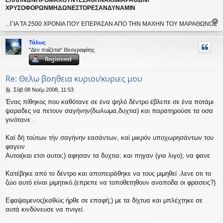
ΕΛΛΗΝΩΝΠΡΟΜΑΧΟΥΝΤΕΣΑΘΗΝΑΙΟΙΜΑΡΑΘΩΝΙ
ΧΡΥΣΟΦΟΡΩΝΜΗΔΩΝΕΣΤΟΡΕΣΑΝΔΥΝΑΜΙΝ
...ΓΙΑ ΤΑ 2500 ΧΡΟΝΙΑ ΠΟΥ ΕΠΕΡΑΣΑΝ ΑΠΟ ΤΗΝ ΜΑΧΗΝ ΤΟΥ ΜΑΡΑΘΩΝΟΣ
ο
ρ
Τάλως
υ
"Δεν παίζεται" Ιδεογραφίτης
ή
Re: Θελω βοηθεια κυριοι/κυριες μου
Δ
Σάβ 08 Νοέμ 2008, 11:53
η
Ένας πίθηκος που καθότανε σε ένα ψηλό δέντρο έβλεπε σε ένα ποτάμι
μ
ψαραδες να πετουν σαγήνην(δωλωμα,δυχτια) και παρατηρούσε τα οσα
ο
σ
γινότανε .
ί
ε
Καί δή τούτων τήν σαγήνην εασάντων, καί μικρόν υποχωρησάντων του
υ
φαγειν
σ
Αυτοι(και ετσι αυτοι;) αφησαν τα δυχτια; και πηγαν (για λιγο); να φανε
η
Κατέβηκε από το δέντρο και αποπειράθηκε να τους μιμηθεί .λενε οτι το
ζώο αυτό είναι μιμητικό.(επρεπε να τοποθετηθουν αναποδα οι φρασεις?)
Εφαψαμενος(καθώς ήρθε σε επαφή;) με τα δίχτυα και μπλέχτηκε σε
αυτά κινδύνευσε να πνιγεί.