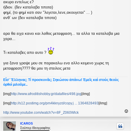
ακυρο εντελως ε?
υ
ήδιον. (δεν καταλαβα τιποτα)
σ
φημί, (το φημί κατι σαν "λεγεται,λενε,ακουγεται" ... )
η
ανθ΄ ων (δεν καταλαβα τιποτα)
αρα θα ειχα κανει και λαθος μεταφραση... τα αλλα τα καταλαβα μια
χαρα...
Τι καταλαβες απο αυτο ?
για ξανα γραψε μου σε παρακαλω ενα αλλο κειμενο χωρις τη
μεταφραση???? θα μου τη στειλεις μετα
Εἶσ' Ἕλληνας; Τί προσκυνᾶς; Σηκώσου ἀπάνω! Ἐμεῖς καὶ στοὺς θεοὺς
ὀρθοὶ μιλοῦμε..
[img]
http://www.afroditishobby.gr/datafiles/498.jpg
[/img]
[img]
http://s12.postimg.org/pm4kknyzd/copy.j ... 1364828493
[/img]
http://www.youtube.com/watch?v=8F_Z060Wlck
ο
ρ
ICAROS
υ
Σούπερ Ιδεογραφίτης