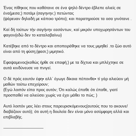
ί
ε
Ένας πίθηκος που καθότανε σε ένα ψηλό δέντρο έβλεπε αλιείς σε
υ
ένα(μεσα;) ποτάμι (σαγηνην;) πετώντας
σ
(ψάρευαν δηλαδή με κάποιο τρόπο); και παρατηρούσε τα οσα γινότανε .
η
Καί δή τούτων τήν σαγήνην εασάντων, καί μικρόν υποχωρησάντων του
φαγειν(εδώ δεν το καταλαβαίνω)
Κατέβηκε από το δέντρο και αποπειράθηκε να τους μιμηθεί .το ζώο αυτό
είναι από τη φύση;(φασι;) μιμητικό.
Εφαψαμενος(καθώς ήρθε σε επαφή;) με τα δίχτυα και μπλέχτηκε σε
αυτά κινδύνευσε να πνιγεί.
Ο δέ πρός εαυτόν έφη• αλλ΄ έγωγε δίκαια πέπονθα• τί γάρ αλιεύειν μή
μαθών τούτω επεχείρουν;
(Εγώ λοιπόν είπα προς αυτόν; Ότι καλώς έπαθε ότι έπαθε, γιατί
προσπαθεί να αλιεύσει χωρίς να έχει μάθει το πώς; )
Αυτό λοιπόν μας λέει στους παρευρισκόμενους(αυτούς που το ακουνε/
διαβάζουν αυτό); ότι αυτή η δουλεία δεν είναι μόνο ασύμφορη αλλά και
επιβλαβής.
---------------------------------