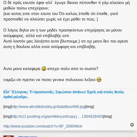
Ο δέ πρός εαυτόν έφη• αλλ΄ έγωγε δίκαια πέπονθα• τί γάρ αλιεύειν μή
μαθών τούτω επεχείρουν;
(και αυτος ειπε στον εαυτο του Ότι καλώς έπαθε ότι έπαθε, γιατί
προσπαθεί να αλιεύσει χωρίς να έχει μάθει το πώς; )
Ο λόγος δηλοι oτι η των μηδέν προσηκόντων επιχείρησις ου μόνον
ασύμφορος, αλλά καί επιβλαβής εστι.
Αυτό λοιπόν μας λέει(απο αυτο βλεπουμε;) οτι οχι μονο δεν του αρεσε
αυτη η δουλεια αλλα ειναι ασύμφορη και επιβλαβής.
Αυτο μονο καταφερα
απεχει πολυ απο το σωστο?
νομιζω οτι πρεπει να πεσει γενικα πολυυυυυ λεξικο
Εἶσ' Ἕλληνας; Τί προσκυνᾶς; Σηκώσου ἀπάνω! Ἐμεῖς καὶ στοὺς θεοὺς
ὀρθοὶ μιλοῦμε..
[img]
http://www.afroditishobby.gr/datafiles/498.jpg
[/img]
[img]
http://s12.postimg.org/pm4kknyzd/copy.j ... 1364828493
[/img]
http://www.youtube.com/watch?v=8F_Z060Wlck
ο
ρ