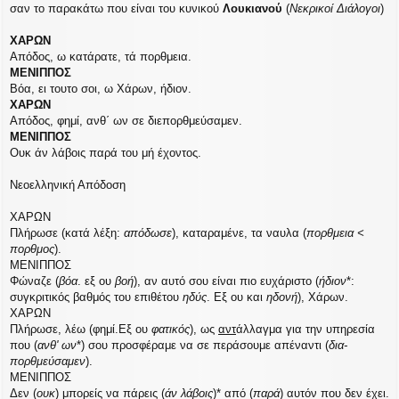
σαν το παρακάτω που είναι του κυνικού
Λουκιανού
(
Νεκρικοί Διάλογοι
)
ΧΑΡΩΝ
Απόδος, ω κατάρατε, τά πορθμεια.
ΜΕΝΙΠΠΟΣ
Βόα, ει τουτο σοι, ω Χάρων, ήδιον.
ΧΑΡΩΝ
Απόδος, φημί, ανθ΄ ων σε διεπορθμεύσαμεν.
ΜΕΝΙΠΠΟΣ
Ουκ άν λάβοις παρά του μή έχοντος.
Νεοελληνική Απόδοση
ΧΑΡΩΝ
Πλήρωσε (κατά λέξη:
απόδωσε
), καταραμένε, τα ναυλα (
πορθμεια <
πορθμος
).
ΜΕΝΙΠΠΟΣ
Φώναζε (
βόα
. εξ ου
βοή
), αν αυτό σου είναι πιο ευχάριστο (
ήδιον
*:
συγκριτικός βαθμός του επιθέτου
ηδύς
. Εξ ου και
ηδονή
), Χάρων.
ΧΑΡΩΝ
Πλήρωσε, λέω (φημί.Εξ ου
φατικός
), ως
αντ
άλλαγμα για την υπηρεσία
που (
ανθ' ων
*) σου προσφέραμε να σε περάσουμε απέναντι (
δια-
πορθμεύσαμεν
).
ΜΕΝΙΠΠΟΣ
Δεν (
ουκ
) μπορείς να πάρεις (
άν λάβοις
)* από (
παρά
) αυτόν που δεν έχει.