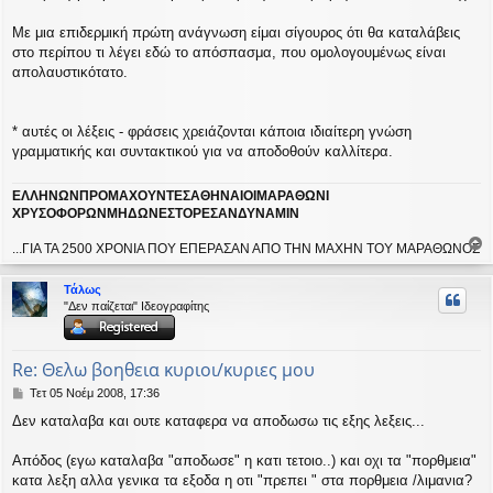
Με μια επιδερμική πρώτη ανάγνωση είμαι σίγουρος ότι θα καταλάβεις
στο περίπου τι λέγει εδώ το απόσπασμα, που ομολογουμένως είναι
απολαυστικότατο.
* αυτές οι λέξεις - φράσεις χρειάζονται κάποια ιδιαίτερη γνώση
γραμματικής και συντακτικού για να αποδοθούν καλλίτερα.
ΕΛΛΗΝΩΝΠΡΟΜΑΧΟΥΝΤΕΣΑΘΗΝΑΙΟΙΜΑΡΑΘΩΝΙ
ΧΡΥΣΟΦΟΡΩΝΜΗΔΩΝΕΣΤΟΡΕΣΑΝΔΥΝΑΜΙΝ
...ΓΙΑ ΤΑ 2500 ΧΡΟΝΙΑ ΠΟΥ ΕΠΕΡΑΣΑΝ ΑΠΟ ΤΗΝ ΜΑΧΗΝ ΤΟΥ ΜΑΡΑΘΩΝΟΣ
ο
ρ
Τάλως
υ
"Δεν παίζεται" Ιδεογραφίτης
ή
Re: Θελω βοηθεια κυριοι/κυριες μου
Δ
Τετ 05 Νοέμ 2008, 17:36
η
Δεν καταλαβα και ουτε καταφερα να αποδωσω τις εξης λεξεις...
μ
ο
σ
Απόδος (εγω καταλαβα "αποδωσε" η κατι τετοιο..) και οχι τα "πορθμεια"
ί
κατα λεξη αλλα γενικα τα εξοδα η οτι "πρεπει " στα πορθμεια /λιμανια?
ε