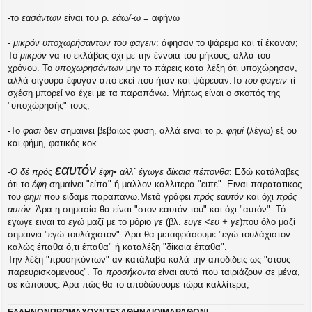
-το
εασάντων
είναι του ρ.
εάω/-ω
= αφήνω
-
μικρόν υποχωρήσαντων του φαγειν
: άφησαν το ψάρεμα και τί έκαναν;
Το
μικρόν
να το εκλάβεις όχι με την έννοια του μήκους, αλλά του
χρόνου. Το
υποχωρησάντων
μην το πάρεις κατα λέξη ότι υποχώρησαν,
αλλά σίγουρα έφυγαν από εκεί που ήταν και ψάρευαν.Το
του φαγειν
τί
σχέση μπορεί να έχει με τα παραπάνω. Μήπως είναι ο σκοπός της
"υποχώρησής" τους;
-Το
φασι
δεν σημαινει βεβαιως φυση, αλλά ειναι το ρ.
φημί
(λέγω) εξ ου
και φήμη, φατικός κοκ.
εαυτόν
-
Ο δέ πρός
έφη• αλλ΄ έγωγε δίκαια πέπονθα
: Εδώ κατάλαβες
ότι το
έφη
σημαίνει "είπα" ή μαλλον καλλιτερα "ειπε". Ειναι παρατατικος
του
φημι
που ειδαμε παραπανω.Μετά γράφει
πρός εαυτόν
και όχι
πρός
αυτόν
. Άρα η σημασία θα είναι "στον εαυτόν του" και όχι "αυτόν". Τό
εγωγε ειναι το
εγώ
μαζί με το μόριο
γε
(βλ.
ευγε <ευ + γε
)που όλο μαζί
σημαινει "εγώ τουλάχιστον". Άρα θα μεταφράσουμε "εγώ τουλάχιστον
καλώς έπαθα ό,τι έπαθα" ή καταλέξη "δίκαια έπαθα".
Την λέξη "προσηκόντων" αν κατάλαβα καλά την αποδίδεις ως "στους
παρευρισκομενους". Τα
προσήκοντα
είναι αυτά που ταιριάζουν σε μένα,
σε κάποιους. Άρα πώς θα το αποδώσουμε τώρα καλλίτερα;