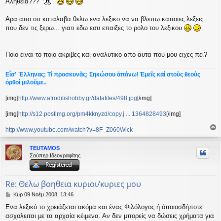
Αληθεια???
ο
σ
Αρα απο οτι καταλαβα θελω ενα λεξικο να να βλεπω καποιες λεξεις
ί
ε
που δεν τις ξερω... γιατι εδω εσυ επαιξες το ρολο του λεξικου
υ
σ
η
Ποιο ειναι το ποιο ακριβες και αναλυτικο απο αυτα που μου ειχες πει?
Εἶσ' Ἕλληνας; Τί προσκυνᾶς; Σηκώσου ἀπάνω! Ἐμεῖς καὶ στοὺς θεοὺς
ὀρθοὶ μιλοῦμε..
[img]
http://www.afroditishobby.gr/datafiles/498.jpg
[/img]
[img]
http://s12.postimg.org/pm4kknyzd/copy.j ... 1364828493
[/img]
http://www.youtube.com/watch?v=8F_Z060Wlck
ο
ρ
TEUTAMOS
υ
Σούπερ Ιδεογραφίτης
ή
Re: Θελω βοηθεια κυριοι/κυριες μου
Δ
Κυρ 09 Νοέμ 2008, 13:46
η
Ενα λεξικό το χρειάζεται ακόμα και ένας Φιλόλογος ή όποιοσδήποτε
μ
ασχολειται με τα αρχαία κέιμενα. Αν δεν μπορείς να δώσεις χρήματα για
ο