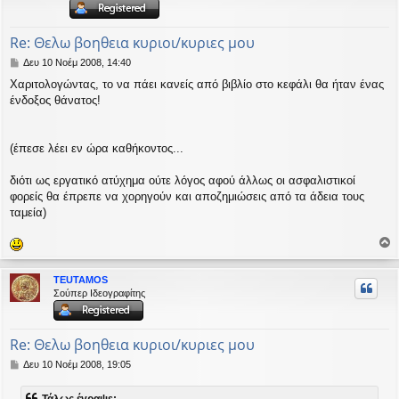
ή
Re: Θελω βοηθεια κυριοι/κυριες μου
Δ
Δευ 10 Νοέμ 2008, 14:40
η
Χαριτολογώντας, το να πάει κανείς από βιβλίο στο κεφάλι θα ήταν ένας
μ
ένδοξος θάνατος!
ο
σ
ί
ε
(έπεσε λέει εν ώρα καθήκοντος...
υ
σ
διότι ως εργατικό ατύχημα ούτε λόγος αφού άλλως οι ασφαλιστικοί
η
φορείς θα έπρεπε να χορηγούν και αποζημιώσεις από τα άδεια τους
ταμεία)
ο
ρ
TEUTAMOS
υ
Σούπερ Ιδεογραφίτης
ή
Re: Θελω βοηθεια κυριοι/κυριες μου
Δ
Δευ 10 Νοέμ 2008, 19:05
η
μ
Τάλως έγραψε: