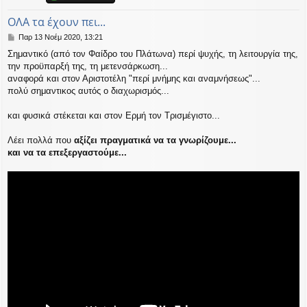
η
εις
ΟΛΑ τα έχουν πει...
Δ
Παρ 13 Νοέμ 2020, 13:21
η
Σημαντικό (από τον Φαίδρο του Πλάτωνα) περί ψυχής, τη λειτουργία της,
μ
την προϋπαρξή της, τη μετενσάρκωση...
ο
σ
αναφορά και στον Αριστοτέλη "περί μνήμης και αναμνήσεως"...
ί
πολύ σημαντικος αυτός ο διαχωρισμός...
ε
υ
και φυσικά στέκεται και στον Ερμή τον Τρισμέγιστο...
σ
η
Λέει πολλά που
αξίζει πραγματικά να τα γνωρίζουμε...
και να τα επεξεργαστούμε...