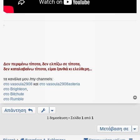
.
Δεν περιμένω τίποτα, δεν ελπίζω σε τίποτα,
δεν καταλαβαίνω τίποτα, είμαι ξανθιά κι ελεύθερη...
τα κανάλια μου /my channels:
στο vasoula2908
και
στο vasoula2908asteria
στο Βrighteon
,
στο Bitchute
στο Rumble
ο
ρ
Απάντηση
υ
1 δημοσίευση • Σελίδα
1
από
1
ή
Μετάβαση σε