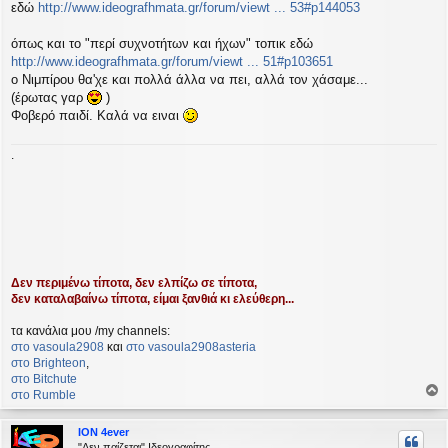
ί
εδώ
http://www.ideografhmata.gr/forum/viewt ... 53#p144053
ε
υ
όπως και το "περί συχνοτήτων και ήχων" τοπικ εδώ
σ
http://www.ideografhmata.gr/forum/viewt ... 51#p103651
η
ο Νιμπίρου θα'χε και πολλά άλλα να πει, αλλά τον χάσαμε...
(έρωτας γαρ
)
Φοβερό παιδί. Καλά να ειναι
.
Δεν περιμένω τίποτα, δεν ελπίζω σε τίποτα,
δεν καταλαβαίνω τίποτα, είμαι ξανθιά κι ελεύθερη...
τα κανάλια μου /my channels:
στο vasoula2908
και
στο vasoula2908asteria
στο Βrighteon
,
στο Bitchute
στο Rumble
ο
ρ
ION 4ever
υ
"Δεν παίζεται" Ιδεογραφίτης