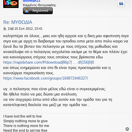
wolfman13
υ
Καμμένος Ιδεογραφίτης
ή
Re: ΜΥΘΩΔΙΑ
Δ
Σάβ 15 Σεπ 2012, 23:41
η
καλησπέρα σε όλους , μιας και ηδη αρχισε και η δικη μου αφυπνιση σιγα
μ
σιγα και με αρχη το διαβασμα του ησιοδου ειπα μετα απο πολυ καιρο να
ο
σ
ξανά δω τα βίντεο του πελασγου με τους στίχους της μυθωδιας και
ί
ανακάλυψα οτι ο πελασγος ασχολείται ακόμα με το θέμα και πλέον έχει
ε
και καινούργιους στίχους τους οποίους τους βρίσκεται εδω
υ
https://rapidshare.com/#!download|86p7| ... df|156|0|0
σ
και όπως ενημερώνει και στο fb είναι προς προετοιμασία και η
η
καινούργια παρουσίαση τους.
https://www.facebook.com/groups/169872446327/
υγ. ο πελασγος που είναι μέλος εδώ είναι ο συγκεκριμένος;
θα ήθελα πολύ να μας δώσει μια ανάλυση.
να τον συγχαρώ έστω από εδώ αυτόν και την ομάδα του για τη
καταπληκτική δουλεία του μαζί με την ομάδα του .
I have lost the will to live
Simply nothing more to give
There is nothing more for me
Need the end to set me free