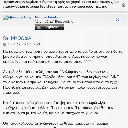
Ήρθαν ντυμένοι φίλοι αμέτρητες φορές οι εχθροί μου το παμπάλαιο χώμα
πατώντας και το χώμα δεν έδεσε ποτέ με τη φτέρνα τους
- Ελυτης
ο
ρ
Mantam Froufrou
υ
"Δεν παίζεται" Ιδεογραφίτης
ή
Re: ΜΥΘΩΔΙΑ
Δ
Τρί 25 Σεπ 2012, 14:29
η
Να κάνω μια ερώτηση που μου πέρασε από το μυαλό με το που είδα το
μ
βασικό βίντεο, το πρώτο, όπου λέει ότι οι Αμερικάνοι εν ολίγοις
ο
σ
ετρόμαξαν και ικεύτευσαν και μπλα μπλα μπλα????
ί
ε
Αν τρόμαξαν τόσο πολύ, τότε γιατί βάλθηκαν να εξοντώσουν το
υ
ελληνικό γένος και την Ελλάδα μέσω του ΔΝΤ που κυρίως είναι ΔΙΚΟ
σ
τους κατασκεύασμα και ελέγχεται ως επί το πλείστον από αυτούς;;;;
η
Πώς εξηγείται ετούτο;;; Δεν τους βλέπω και πολύ τρομαγμένους, βρε
παιδί μου.
Κατά τ' άλλα ενδιαφέρουσα η άποψη, αν και την θεωρώ λίγο
τραβηγμένη από τα μαλλιά. Πέρα που τον Παπαθανασίου δεν τον
εμπιστεύομαι με την καμία, και να με συγχωρείτε γι' αυτό...
Θα παρακολουθώ με ενδιαφέρον το θέμα, πάραυτα και φυσικά,