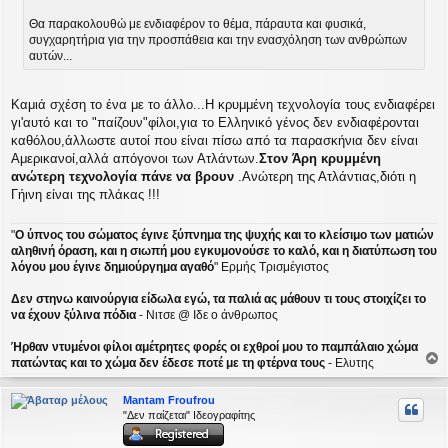
Θα παρακολουθώ με ενδιαφέρον το θέμα, πάραυτα και φυσικά,
συγχαρητήρια για την προσπάθεια και την ενασχόληση των ανθρώπων
αυτών...
Καμιά σχέση το ένα με το άλλο...Η κρυμμένη τεχνολογία τους ενδιαφέρει
γι'αυτό και το "παίζουν"φίλοι,για το Ελληνικό γένος δεν ενδιαφέρονται
καθόλου,άλλωστε αυτοί που είναι πίσω από τα παρασκήνια δεν είναι
Αμερικανοί,αλλά απόγονοι των Ατλάντων.
Στον Άρη κρυμμένη
ανώτερη τεχνολογία πάνε να βρουν
.Ανώτερη της Ατλάντιας,διότι η
Γήινη είναι της πλάκας !!!
"
Ο ύπνος του σώματος έγινε ξύπνημα της ψυχής και το κλείσιμο των ματιών
αληθινή όραση, και η σιωπή μου εγκυμονούσε το καλό, και η διατύπωση του
λόγου μου έγινε δημιούργημα αγαθό
" Ερμής Τρισμέγιστος
Δεν στηνω καινούργια είδωλα εγώ, τα παλιά ας μάθουν τι τους στοιχίζει το
να έχουν ξύλινα πόδια
- Νιτσε @ Ιδε ο άνθρωπος
Ήρθαν ντυμένοι φίλοι αμέτρητες φορές οι εχθροί μου το παμπάλαιο χώμα
πατώντας και το χώμα δεν έδεσε ποτέ με τη φτέρνα τους
- Ελυτης
ο
ρ
Mantam Froufrou
υ
"Δεν παίζεται" Ιδεογραφίτης
ή