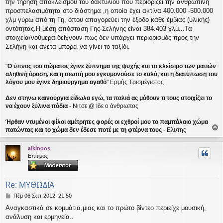
την τήρηση αποκλεισμού του δακτυλίου που περιορίζει την ανθρώπινη
ο
σ
προσπελασιμότητα στο διάστημα ,η οποία έχει ακτίνα 400.000 -500.000
ί
χλμ γύρω από τη Γη, όπου απαγορεύει την έξοδο κάθε έμβιας (υλικής)
ε
οντότητας.Η μέση απόσταση Γης-Σελήνης είναι 384.403 χλμ...Τα
υ
στοιχεία/νούμερα δείχνουν πως δεν υπάρχει περιορισμός προς την
σ
Σελήνη και άνετα μπορεί να γίνει το ταξίδι.
η
"
Ο ύπνος του σώματος έγινε ξύπνημα της ψυχής και το κλείσιμο των ματιών
αληθινή όραση, και η σιωπή μου εγκυμονούσε το καλό, και η διατύπωση του
λόγου μου έγινε δημιούργημα αγαθό
" Ερμής Τρισμέγιστος
Δεν στηνω καινούργια είδωλα εγώ, τα παλιά ας μάθουν τι τους στοιχίζει το
να έχουν ξύλινα πόδια
- Νιτσε @ Ιδε ο άνθρωπος
Ήρθαν ντυμένοι φίλοι αμέτρητες φορές οι εχθροί μου το παμπάλαιο χώμα
πατώντας και το χώμα δεν έδεσε ποτέ με τη φτέρνα τους
- Ελυτης
ο
ρ
alkinoos
υ
Επίτιμος
ή
Re: ΜΥΘΩΔΙΑ
Δ
Πέμ 06 Σεπ 2012, 21:50
η
Αναγκαστικά σε κομμάτια,μιας και το πρώτο βίντεο περιείχε μουσική,
μ
ανάλυση και ερμηνεία..
ο