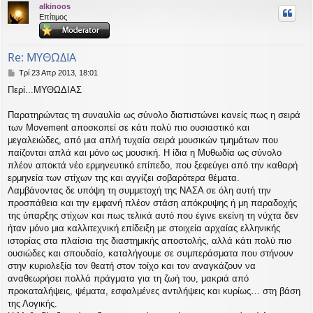
alkinoos
υ
Επίτιμος
ή
Re: ΜΥΘΩΔΙΑ
Δ
Τρί 23 Απρ 2013, 18:01
η
Περί...ΜΥΘΩΔΙΑΣ
μ
ο
σ
Παρατηρώντας τη συναυλία ως σύνολο διαπιστώνει κανείς πως η σειρά
ί
των Movement αποσκοπεί σε κάτι πολύ πιο ουσιαστικό και
ε
μεγαλειώδες, από μια απλή τυχαία σειρά μουσικών τμημάτων που
υ
παίζονται απλά και μόνο ως μουσική. Η ίδια η Μυθωδία ως σύνολο
σ
πλέον αποκτά νέο ερμηνευτικό επίπεδο, που ξεφεύγει από την καθαρή
η
ερμηνεία των στίχων της και αγγίζει σοβαρότερα θέματα.
Λαμβάνοντας δε υπόψη τη συμμετοχή της ΝΑΣΑ σε όλη αυτή την
προσπάθεια και την εμφανή πλέον στάση απόκρυψης ή μη παραδοχής
της ύπαρξης στίχων και πως τελικά αυτό που έγινε εκείνη τη νύχτα δεν
ήταν μόνο μια καλλιτεχνική επίδειξη με στοιχεία αρχαίας ελληνικής
ιστορίας στα πλαίσια της διαστημικής αποστολής, αλλά κάτι πολύ πιο
ουσιώδες και σπουδαίο, καταλήγουμε σε συμπεράσματα που στήνουν
στην κυριολεξία τον θεατή στον τοίχο και τον αναγκάζουν να
αναθεωρήσει πολλά πράγματα για τη ζωή του, μακριά από
προκαταλήψεις, ψέματα, εσφαλμένες αντιλήψεις και κυρίως… στη βάση
της Λογικής.