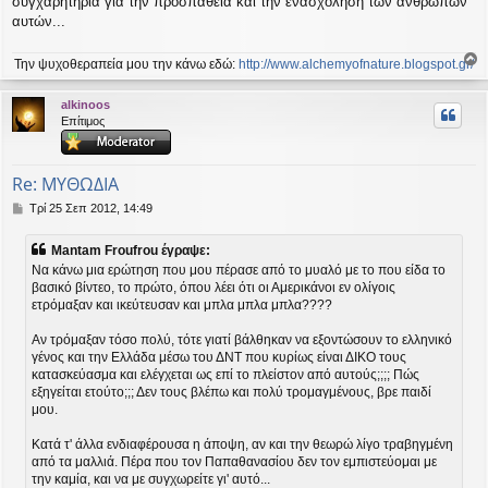
συγχαρητήρια για την προσπάθεια και την ενασχόληση των ανθρώπων
αυτών...
Την ψυχοθεραπεία μου την κάνω εδώ:
http://www.alchemyofnature.blogspot.gr/
ο
ρ
alkinoos
υ
Επίτιμος
ή
Re: ΜΥΘΩΔΙΑ
Δ
Τρί 25 Σεπ 2012, 14:49
η
μ
Mantam Froufrou έγραψε:
ο
Να κάνω μια ερώτηση που μου πέρασε από το μυαλό με το που είδα το
σ
βασικό βίντεο, το πρώτο, όπου λέει ότι οι Αμερικάνοι εν ολίγοις
ί
ετρόμαξαν και ικεύτευσαν και μπλα μπλα μπλα????
ε
υ
σ
Αν τρόμαξαν τόσο πολύ, τότε γιατί βάλθηκαν να εξοντώσουν το ελληνικό
η
γένος και την Ελλάδα μέσω του ΔΝΤ που κυρίως είναι ΔΙΚΟ τους
κατασκεύασμα και ελέγχεται ως επί το πλείστον από αυτούς;;;; Πώς
εξηγείται ετούτο;;; Δεν τους βλέπω και πολύ τρομαγμένους, βρε παιδί
μου.
Κατά τ' άλλα ενδιαφέρουσα η άποψη, αν και την θεωρώ λίγο τραβηγμένη
από τα μαλλιά. Πέρα που τον Παπαθανασίου δεν τον εμπιστεύομαι με
την καμία, και να με συγχωρείτε γι' αυτό...