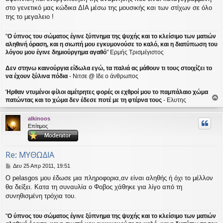
στο γενετικό μας κώδικα ΔΙΑ μέσω της μουσικής και των στίχων σε όλο
της το μεγαλειο !
"
Ο ύπνος του σώματος έγινε ξύπνημα της ψυχής και το κλείσιμο των ματιών
αληθινή όραση, και η σιωπή μου εγκυμονούσε το καλό, και η διατύπωση του
λόγου μου έγινε δημιούργημα αγαθό
" Ερμής Τρισμέγιστος
Δεν στηνω καινούργια είδωλα εγώ, τα παλιά ας μάθουν τι τους στοιχίζει το
να έχουν ξύλινα πόδια
- Νιτσε @ Ιδε ο άνθρωπος
Ήρθαν ντυμένοι φίλοι αμέτρητες φορές οι εχθροί μου το παμπάλαιο χώμα
πατώντας και το χώμα δεν έδεσε ποτέ με τη φτέρνα τους
- Ελυτης
ο
ρ
alkinoos
υ
Επίτιμος
ή
Re: ΜΥΘΩΔΙΑ
Δ
Δευ 25 Απρ 2011, 19:51
η
Ο pelasgos μου έδωσε μια πληροφορια,αν είναι αληθής ή όχι το μέλλον
μ
θα δείξει. Κατα τη συναυλία ο Φοβος χάθηκε για λίγο από τη
ο
σ
συνηθισμένη τρόχια του.
ί
ε
"
Ο ύπνος του σώματος έγινε ξύπνημα της ψυχής και το κλείσιμο των ματιών
υ