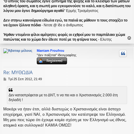
"
Ο ύπνος του σώματος έγινε ξύπνημα της ψυχής και το κλείσιμο των ματιών
σ
αληθινή όραση, και η σιωπή μου εγκυμονούσε το καλό, και η διατύπωση του
η
λόγου μου έγινε δημιούργημα αγαθό
" Ερμής Τρισμέγιστος
Δεν στηνω καινούργια είδωλα εγώ, τα παλιά ας μάθουν τι τους στοιχίζει το
να έχουν ξύλινα πόδια
- Νιτσε @ Ιδε ο άνθρωπος
Ήρθαν ντυμένοι φίλοι αμέτρητες φορές οι εχθροί μου το παμπάλαιο χώμα
πατώντας και το χώμα δεν έδεσε ποτέ με τη φτέρνα τους
- Ελυτης
ο
ρ
Mantam Froufrou
υ
"Δεν παίζεται" Ιδεογραφίτης
ή
Re: ΜΥΘΩΔΙΑ
Δ
Τρί 25 Σεπ 2012, 21:49
η
μ
ο
Δεν καταστρέφεται με το ΔΝΤ, τι να πει και ο Χριστιανισμός 2.000 έτη
σ
δηλαδή !
ί
ε
Μακάρι να ήταν έτσι, αλλά δυστυχώς ο Χριστιανισμός είναι άστοχο
υ
επιχείρημα, γιατί ΝΑΙ, ο Χριστιανισμός τον κατέστρεψε τον Ελληνισμό.
σ
η
Μη μου πεις τώρα ότι έχουμε καμία σχέση με τον Ελληνισμό ως έθνος,
ατομικά και συλλογικά! ΚΑΜΙΑ ΟΜΩΣ!