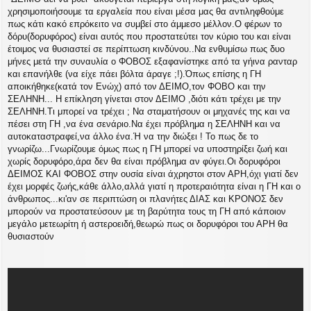
υ
χρησιμοποιήσουμε τα εργαλεία που είναι μέσα μας θα αντιληφθούμε
σ
πως κάτι κακό επρόκειτο να συμβεί στο άμμεσο μέλλον.Ο φέρων το
η
δόρυ(δορυφόρος) είναι αυτός που προστατεύτει τον κύριο του και είναι
έτοιμος να θυσιαστεί σε περίπτωση κινδύνου..Να ενθυμίσω πως δυο
μήνες μετά την συναυλία ο ΦΟΒΟΣ εξαφανίστηκε από τα γήινα ρανταρ
και επανήλθε (να είχε πάει βόλτα άραγε ;!).Όπως επίσης η ΓΗ
αποικήθηκε(κατά τον Ενώχ) από τον ΔΕΙΜΟ,τον ΦΟΒΟ και την
ΣΕΛΗΝΗ... Η επίκληση γίνεται στον ΔΕΙΜΟ ,διότι κάτι τρέχει με την
ΣΕΛΗΝΗ.Τι μπορεί να τρέχει ; Να σταματήσουν οι μηχανές της και να
πέσει στη ΓΗ ,να ένα σενάριο.Να έχει πρόβλημα η ΣΕΛΗΝΗ και να
αυτοκαταστραφεί,να άλλο ένα.Ή να την διώξει ! Το πως δε το
γνωρίζω...Γνωρίζουμε όμως πως η ΓΗ μπορεί να υποστηρίξει ζωή και
χωρίς δορυφόρο,άρα δεν θα είναι πρόβλημα αν φύγει.Οι δορυφόροι
ΔΕΙΜΟΣ ΚΑΙ ΦΟΒΟΣ στην ουσία είναι άχρηστοι στον ΑΡΗ,όχι γιατί δεν
έχει μορφές ζωής,κάθε άλλο,αλλά γιατί η προτεραιότητα είναι η ΓΗ και ο
άνθρωπος...κι'αν σε περιπτώση οι πλανήτες ΔΙΑΣ και ΚΡΟΝΟΣ δεν
μπορούν να προστατεύσουν με τη βαρύτητα τους τη ΓΗ από κάποιον
μεγάλο μετεωρίτη ή αστεροειδή,θεωρώ πως οι δορυφόροι του ΑΡΗ θα
θυσιαστούν