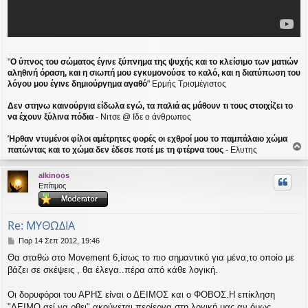
"
Ο ύπνος του σώματος έγινε ξύπνημα της ψυχής και το κλείσιμο των ματιών
αληθινή όραση, και η σιωπή μου εγκυμονούσε το καλό, και η διατύπωση του
λόγου μου έγινε δημιούργημα αγαθό
" Ερμής Τρισμέγιστος
Δεν στηνω καινούργια είδωλα εγώ, τα παλιά ας μάθουν τι τους στοιχίζει το
να έχουν ξύλινα πόδια
- Νιτσε @ Ιδε ο άνθρωπος
Ήρθαν ντυμένοι φίλοι αμέτρητες φορές οι εχθροί μου το παμπάλαιο χώμα
πατώντας και το χώμα δεν έδεσε ποτέ με τη φτέρνα τους
- Ελυτης
ο
ρ
alkinoos
υ
Επίτιμος
ή
Re: ΜΥΘΩΔΙΑ
Δ
Παρ 14 Σεπ 2012, 19:46
η
Θα σταθώ στο Movement 6,ίσως το πιο σημαντικό για μένα,το οποίο με
μ
βάζει σε σκέψεις , θα έλεγα..πέρα από κάθε λογική.
ο
σ
ί
Οι δορυφόροι του ΑΡΗΣ είναι ο ΔΕΙΜΟΣ και ο ΦΟΒΟΣ.Η επίκληση
ε
"ΔΕΙΜΟ αεί να ρθει" ακούγεται περίεργα στη λογική μας,αν όμως