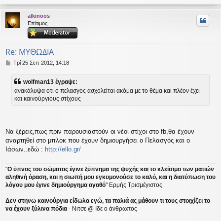
ο
ρ
alkinoos
υ
Επίτιμος
ή
Re: ΜΥΘΩΔΙΑ
Δ
Τρί 25 Σεπ 2012, 14:18
η
μ
wolfman13 έγραψε:
ο
ανακάλυψα οτι ο πελασγος ασχολείται ακόμα με το θέμα και πλέον έχει
σ
και καινούργιους στίχους
ί
ε
υ
σ
η
Να ξέρεις,πως πριν παρουσιαστούν οι νέοι στίχοι στο fb,θα έχουν
αναρτηθεί στο μπλοκ που έχουν δημιουργήσει ο Πελασγός και ο
Ιάσων..εδώ :
http://ello.gr/
"
Ο ύπνος του σώματος έγινε ξύπνημα της ψυχής και το κλείσιμο των ματιών
αληθινή όραση, και η σιωπή μου εγκυμονούσε το καλό, και η διατύπωση του
λόγου μου έγινε δημιούργημα αγαθό
" Ερμής Τρισμέγιστος
Δεν στηνω καινούργια είδωλα εγώ, τα παλιά ας μάθουν τι τους στοιχίζει το
να έχουν ξύλινα πόδια
- Νιτσε @ Ιδε ο άνθρωπος