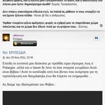
αληθινή όραση, και η σιωπή μου εγκυμονούσε το καλό, και η διατύπωση του
σ
λόγου μου έγινε δημιούργημα αγαθό
" Ερμής Τρισμέγιστος
η
Δεν στηνω καινούργια είδωλα εγώ, τα παλιά ας μάθουν τι τους στοιχίζει το
να έχουν ξύλινα πόδια
- Νιτσε @ Ιδε ο άνθρωπος
Ήρθαν ντυμένοι φίλοι αμέτρητες φορές οι εχθροί μου το παμπάλαιο χώμα
πατώντας και το χώμα δεν έδεσε ποτέ με τη φτέρνα τους
- Ελυτης
ο
ρ
alkinoos
υ
Επίτιμος
ή
Re: ΜΥΘΩΔΙΑ
Δ
Δευ 25 Απρ 2011, 22:45
η
Επειδη το ενστικτό μου δύσκολα με προδίδει είμαι σίγουρος πως ο
μ
Pelasgos ,αλλά και ο Iaswn δε λένε τα όσα στοιχεία γνωρίζουν.Αυτό
ο
σ
είναι βέβαιο ! Αυτό το κατάλαβα από ένα βίντεο που ανάρτησα για τη
ί
προσελήνωση και διαγράφτηκε,ένω θα έπρεπε να ενημερωθώ ...
ε
υ
Ας δούμε την ιδιαιτερότητα του Φόβου :
σ
η