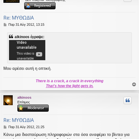
ή
Re: ΜΥΘΩΔΙΑ
Δ
Παρ 31 Αύγ 2012, 13:15
η
μ
alkinoos έγραψε:
ο
σ
ί
ε
υ
σ
η
Μου αρέσει αυτή η οπτική.
There is a crack, a crack in everything
That's how the light gets in.
ο
ρ
alkinoos
υ
Επίτιμος
ή
Re: ΜΥΘΩΔΙΑ
Δ
Παρ 31 Αύγ 2012, 21:25
η
Κάνω μια διασταύρωση πληροφοριών στα όσα αναφέρει το βίντεο για
μ