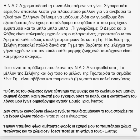
Η Ν.Α.Σ.Α χρηματοδοτεί τη συναυλία,επέμενε να γίνει .Σίγουρα κάτι
ξέρει,δεν σπαταλά λεφτά για πλάκα,πόσο μάλλον για να ανεβάσει το
ηθικό των Ελλήνων.Θέλουμε να μάθουμε ,διότι αν γνωρίζουμε δεν
εξαρτιόμαστε,δεν έχουμε το σύνδρομο του φόβου κ.α που μας έχουν
εμφυτεύσει και τα μπλα μπλα μπλα ..Τι γνωρίζουμε; Ο Δείμος και ο
Φόβος είναι πολεμικές μηχανές καμουφλαρισμένες ,προστατεύουν τον
Άρη από κάθε είδους απειλή,παρατηρούν δε και τη Γη. Η δε θέση της
Σελήνη προκαλεί πολλά δεινά στη Γη με την βαρύτητα της ,ελέγχει τον
γήινο <χρόνο> και τον κύκλο κάθε μορφής ζωής,ενώ ταυτόχρονα είναι
και μητρικό σκάφος...
Ποιο είναι το πρόβλημα που έκανε την Ν.Α.Σ.Α να φερθεί έτσι ; Το
μέλλον της Σελήνης,και όχι τόσο το μέλλον της Γης,παρ'ότι τα σημάδια
λένε Γη...είναι αβέβαιο και τρομακτικό (!) γι,αυτό και καλεί ενισχύσεις...
"
Ο ύπνος του σώματος έγινε ξύπνημα της ψυχής και το κλείσιμο των ματιών
αληθινή όραση, και η σιωπή μου εγκυμονούσε το καλό, και η διατύπωση του
λόγου μου έγινε δημιούργημα αγαθό
" Ερμής Τρισμέγιστος
Δεν στηνω καινούργια είδωλα εγώ, τα παλιά ας μάθουν τι τους στοιχίζει το
να έχουν ξύλινα πόδια
- Νιτσε @ Ιδε ο άνθρωπος
Ήρθαν ντυμένοι φίλοι αμέτρητες φορές οι εχθροί μου το παμπάλαιο χώμα
πατώντας και το χώμα δεν έδεσε ποτέ με τη φτέρνα τους
- Ελυτης
ο
ρ