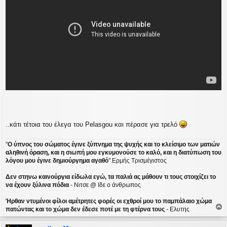
..κάτι τέτοια του έλεγα του Pelasgou και πέρασε για τρελό
"
Ο ύπνος του σώματος έγινε ξύπνημα της ψυχής και το κλείσιμο των ματιών
αληθινή όραση, και η σιωπή μου εγκυμονούσε το καλό, και η διατύπωση του
λόγου μου έγινε δημιούργημα αγαθό
" Ερμής Τρισμέγιστος
Δεν στηνω καινούργια είδωλα εγώ, τα παλιά ας μάθουν τι τους στοιχίζει το
να έχουν ξύλινα πόδια
- Νιτσε @ Ιδε ο άνθρωπος
Ήρθαν ντυμένοι φίλοι αμέτρητες φορές οι εχθροί μου το παμπάλαιο χώμα
πατώντας και το χώμα δεν έδεσε ποτέ με τη φτέρνα τους
- Ελυτης
ο
ρ