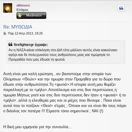
ρ
alkinoos
υ
Επίτιμος
ή
Re: ΜΥΘΩΔΙΑ
Δ
Παρ 12 Απρ 2013, 19:25
η
μ
firefightergr έγραψε:
ο
Αν η ΝΑΣΑ κάνει επίκληση στο ΔΙΑ τότε μάλλον αυτός είναι κακούνικο
σ
αγόρι και δε πολυχωνεύει τους ανθρώπους μιας και τιμώρησε το
ί
Προμηθέα που μας έδωσε τη φωτιά.
ε
υ
σ
η
Αυτή είναι μια καλή ερώτηση...αν βασιστούμε στην ιστορία των
Ολύμπιων <Θεών> και την τιμωρία στον Προμηθέα για το δώρο που
έδωσε στην ανθρωπότητα.Τη <φωτιά>.Η ιστορία αυτή μου θυμίζει
παραλλαγή με το <μήλο>.Αποτέλεσμα και στις δυο περιπτώσεις η
τιμωρία.Μήπως γιατί και στις δυο περιπτώσεις δεν ήταν η <φωτιά> ή το
<μήλο> ,αλλά η ελευθερία μας και οι μάχες που δίνουμε ; Ποιοι είναι
αυτοί που το παίζουν <Θεοί> σ'εμάς ; Όποιοι και να είναι θα τους πάρει
ο διάολος τον πατέρα !!! Είμαστε τόσο σημαντικοί ; ΝΑΙ (!)
Η δική μου ερμηνεία για την συναυλία...