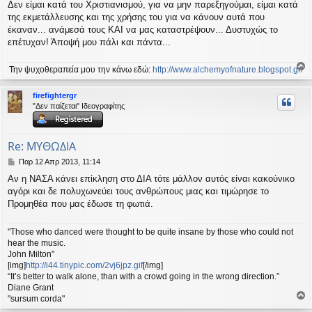
Δεν είμαι κατά του Χριστιανισμού, για να μην παρεξηγούμαι, είμαι κατά
της εκμετάλλευσης και της χρήσης του για να κάνουν αυτά που
έκαναν... ανάμεσά τους ΚΑΙ να μας καταστρέψουν... Δυστυχώς το
επέτυχαν! Άποψή μου πάλι και πάντα...
Την ψυχοθεραπεία μου την κάνω εδώ:
http://www.alchemyofnature.blogspot.gr/
ο
ρ
firefightergr
υ
"Δεν παίζεται" Ιδεογραφίτης
ή
Re: ΜΥΘΩΔΙΑ
Δ
Παρ 12 Απρ 2013, 11:14
η
Αν η ΝΑΣΑ κάνει επίκληση στο ΔΙΑ τότε μάλλον αυτός είναι κακούνικο
μ
αγόρι και δε πολυχωνεύει τους ανθρώπους μιας και τιμώρησε το
ο
σ
Προμηθέα που μας έδωσε τη φωτιά.
ί
ε
"Those who danced were thought to be quite insane by those who could not
υ
hear the music.
σ
John Milton"
η
[img]
http://i44.tinypic.com/2vj6jpz.gif
[/img]
“It’s better to walk alone, than with a crowd going in the wrong direction.”
Diane Grant
"sursum corda"
ο