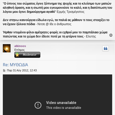
"
Ο ύπνος του σώματος έγινε ξύπνημα της ψυχής και το κλείσιμο των ματιών
αληθινή όραση, και η σιωπή μου εγκυμονούσε το καλό, και η διατύπωση του
λόγου μου έγινε δημιούργημα αγαθό
" Ερμής Τρισμέγιστος
Δεν στηνω καινούργια είδωλα εγώ, τα παλιά ας μάθουν τι τους στοιχίζει το
να έχουν ξύλινα πόδια
- Νιτσε @ Ιδε ο άνθρωπος
Ήρθαν ντυμένοι φίλοι αμέτρητες φορές οι εχθροί μου το παμπάλαιο χώμα
πατώντας και το χώμα δεν έδεσε ποτέ με τη φτέρνα τους
- Ελυτης
ο
ρ
alkinoos
υ
Επίτιμος
ή
Re: ΜΥΘΩΔΙΑ
Δ
Παρ 31 Αύγ 2012, 12:43
η
μ
ο
σ
ί
ε
υ
σ
η