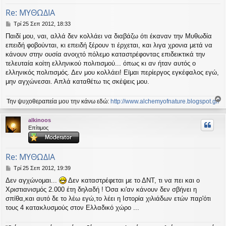
Re: ΜΥΘΩΔΙΑ
Δ
Τρί 25 Σεπ 2012, 18:33
η
Παιδί μου, ναι, αλλά δεν κολλάει να διαβάζω ότι έκαναν την Μυθωδία
μ
επειδή φοβούνται, κι επειδή ξέρουν τι έρχεται, και λιγα χρονια μετά να
ο
σ
κάνουν στην ουσία ανοιχτό πόλεμο καταστρέφοντας επιδεικτικά την
ί
τελευταία κοίτη ελληνικού πολιτισμού... όπως κι αν ήταν αυτός ο
ε
ελληνικός πολιτισμός. Δεν μου κολλάει! Εϊμαι περίεργος εγκέφαλος εγώ,
υ
μην αγχώνεσαι. Απλά καταθέτω τις σκέψεις μου.
σ
η
Την ψυχοθεραπεία μου την κάνω εδώ:
http://www.alchemyofnature.blogspot.gr/
ο
ρ
alkinoos
υ
Επίτιμος
ή
Re: ΜΥΘΩΔΙΑ
Δ
Τρί 25 Σεπ 2012, 19:39
η
Δεν αγχώνομαι...
Δεν καταστρέφεται με το ΔΝΤ, τι να πει και ο
μ
Χριστιανισμός 2.000 έτη δηλαδή ! Όσα κι'αν κάνουν δεν σβήνει η
ο
σ
σπίθα,και αυτό δε το λέω εγώ,το λέει η Ιστορία χιλιάδων ετών παρ'ότι
ί
τους 4 κατακλυσμούς στον Ελλαδικό χώρο ...
ε
υ