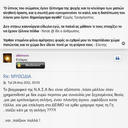
"
Ο ύπνος του σώματος έγινε ξύπνημα της ψυχής και το κλείσιμο των ματιών
αληθινή όραση, και η σιωπή μου εγκυμονούσε το καλό, και η διατύπωση του
λόγου μου έγινε δημιούργημα αγαθό
" Ερμής Τρισμέγιστος
Δεν στηνω καινούργια είδωλα εγώ, τα παλιά ας μάθουν τι τους στοιχίζει το
να έχουν ξύλινα πόδια
- Νιτσε @ Ιδε ο άνθρωπος
Ήρθαν ντυμένοι φίλοι αμέτρητες φορές οι εχθροί μου το παμπάλαιο χώμα
πατώντας και το χώμα δεν έδεσε ποτέ με τη φτέρνα τους
- Ελυτης
ο
ρ
alkinoos
υ
Επίτιμος
ή
Re: ΜΥΘΩΔΙΑ
Δ
Τρί 26 Απρ 2011, 03:03
η
To βιογραφικό της Ν.Α.Σ.Α δεν είναι αξιόπιστο ,πόσο μάλλον όταν
μ
χρηματοδοτεί με 6εκ.ευρώ περιπου μια συναυλία,για ξεχασμένους θεούς
ο
σ
,για μια εμπλεκόμενη σελήνη, έναν πλανήτη άγονο ,αφιλόξενο κατα
ί
τ'άλλα..και μια επίκληση στο ΔΕΙΜΟ να ερθει γρηγορα προς τη Γη
ε
..παίζει κάτι με τη σελήνη ????!
υ
σ
..ναι ,παίζουν πολλά !
η