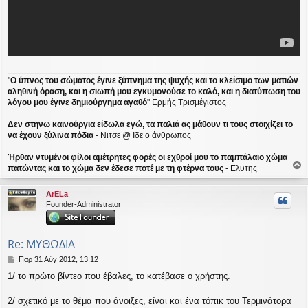
"
Ο ύπνος του σώματος έγινε ξύπνημα της ψυχής και το κλείσιμο των ματιών
αληθινή όραση, και η σιωπή μου εγκυμονούσε το καλό, και η διατύπωση του
λόγου μου έγινε δημιούργημα αγαθό
" Ερμής Τρισμέγιστος
Δεν στηνω καινούργια είδωλα εγώ, τα παλιά ας μάθουν τι τους στοιχίζει το
να έχουν ξύλινα πόδια
- Νιτσε @ Ιδε ο άνθρωπος
Ήρθαν ντυμένοι φίλοι αμέτρητες φορές οι εχθροί μου το παμπάλαιο χώμα
πατώντας και το χώμα δεν έδεσε ποτέ με τη φτέρνα τους
- Ελυτης
ο
ρ
ArELa
υ
Founder-Administrator
ή
Re: ΜΥΘΩΔΙΑ
Δ
Παρ 31 Αύγ 2012, 13:12
η
1/ το πρώτο βίντεο που έβαλες, το κατέβασε ο χρήστης.
μ
ο
σ
2/ σχετικό με το θέμα που άνοιξες, είναι και ένα τόπικ του Τερμινάτορα