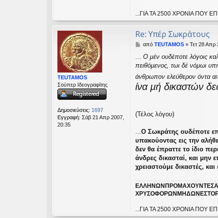
...ΓΙΑ ΤΑ 2500 ΧΡΟΝΙΑ ΠΟ
Re: Υπέρ Σωκράτους
Δ
από
TEUTAMOS
»
Τετ 28 Απρ 
η
...
Ο μέν ουδέποτε λόγοις καλ
μ
πειθόμενος, τωι δέ νόμωι υπη
ο
σ
άνθρωπον ελεύθερον όντα αιτ
TEUTAMOS
ί
ίνα μή δικαστών δε
Σούπερ Ιδεογραφίτης
ε
υ
σ
η
Δημοσιεύσεις:
1697
(Τέλος λόγου)
Εγγραφή:
Σάβ 21 Απρ 2007,
20:35
...
Ο Σωκράτης ουδέποτε επρ
υπακούοντας εις την αλήθε
δεν θα έπραττε το ίδιο π
άνδρες δικασταί, και μην 
χρειαστούμε δικαστές, και
ΕΛΛΗΝΩΝΠΡΟΜΑΧΟΥΝΤΕΣΑ
ΧΡΥΣΟΦΟΡΩΝΜΗΔΩΝΕΣΤΟΡ
...ΓΙΑ ΤΑ 2500 ΧΡΟΝΙΑ ΠΟ