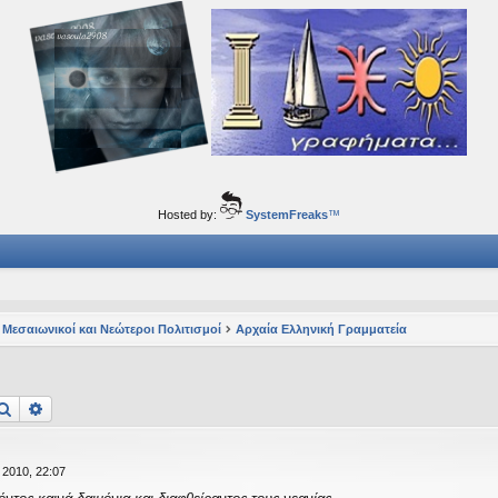
ορφα ταξίδια του νού...
Hosted by:
SystemFreaks
™
 Μεσαιωνικοί και Νεώτεροι Πολιτισμοί
Αρχαία Ελληνική Γραμματεία
Αναζήτηση
Ειδική αναζήτηση
 2010, 22:07