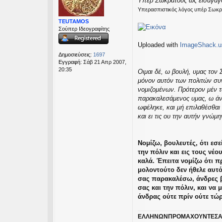
Υπέρ Σωκράτους ως εισαγαγόν
μ
εις
Υπερασπιστικός λόγος υπέρ Σωκρά
ο
σ
TEUTAMOS
ί
Σούπερ Ιδεογραφίτης
ε
υ
Uploaded with
ImageShack.u
σ
η
Δημοσιεύσεις:
1697
Εγγραφή:
Σάβ 21 Απρ 2007,
20:35
Οιμαι δέ, ω βουλή, υμας τον 
μόνον αυτόν των πολιτών συνε
νομιζομένων. Πρότερον μέν το
παρακαλεσάμενος υμας, ω άνδ
ωφέληκε, και μή επιλαθέσθαι 
και ει τις ου την αυτήν γνώμη
Νομίζω, βουλευτές, ότι εσ
την πόλιν και εις τους νέ
καλά. Έπειτα νομίζω ότι π
μολοντούτο δεν ήθελε αυτό
σας παρακαλέσω, άνδρες β
σας και την πόλιν, και να 
άνδρας ούτε πρίν ούτε τώ
ΕΛΛΗΝΩΝΠΡΟΜΑΧΟΥΝΤΕΣΑ