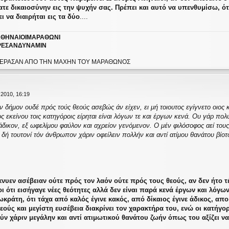
ατε δικαιοσύνην εις την ψυχήν σας. Πρέπει και αυτό να υπενθυμίσω, ότι
ι να διαιρήται εις τα δύο
....
ΘΗΝΑΙΟΙΜΑΡΑΘΩΝΙ
ΕΣΑΝΔΥΝΑΜΙΝ
Υ ΕΠΕΡΑΣΑΝ ΑΠΟ ΤΗΝ ΜΑΧΗΝ ΤΟΥ ΜΑΡΑΘΩΝΟΣ
2010, 16:19
ν δήμον ουδέ πρός τούς θεούς ασεβώς άν είχεν, ει μή τοιουτος εγίγνετο οιος κ
ς εκείνου τοις κατηγόροις είρηται είναι λόγων τε και έργων κενά. Ου γάρ πο
άδικον, εξ ωφελίμου φαύλον και αχρείον γενόμενον. Ο μέν φιλόσοφος αεί τους 
δή τουτονί τόν άνθρωπον χάριν οφείλειν πολλήν και αντί ατίμου θανάτου βίοτο
ίκνυεν ασέβειαν ούτε πρός τον λαόν ούτε πρός τους θεούς, αν δεν ήτο 
οι ότι εισήγαγε νέες θεότητες αλλά δεν είναι παρά κενά έργων και λόγω
ωκράτη, ότι τάχα από καλός έγινε κακός, από δίκαιος έγινε άδικος, α
εούς και μεγίστη ευσέβεια διακρίνει τον χαρακτήρα του, ενώ οι κατήγο
 χάριν μεγάλην και αντί ατιμωτικού θανάτου ζωήν όπως του αξίζει να