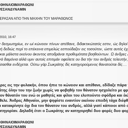
ΘΗΝΑΙΟΙΜΑΡΑΘΩΝΙ
ΕΣΑΝΔΥΝΑΜΙΝ
Υ ΕΠΕΡΑΣΑΝ ΑΠΟ ΤΗΝ ΜΑΧΗΝ ΤΟΥ ΜΑΡΑΘΩΝΟΣ
2010, 16:47
εν δεσμωτηρίωι, εν ωί κώνειον πίνων απέθανε, διδακτικώτατός εστιν, ώς δηλ
μή δεδιώς περί το επέκεινα επιμελώς εσπούδαζεν εις τοσούτον, ώστε αυτός έχ
και μάλιστα εκείνου άκοντος αποδράναι προθυμότατα βοηθούντων. Ω άνδρες Α
νά δαιμόνια αλλά υμιν αυτοίς επιτιμάν οφείλετε ου δια τήν του ανδρός τελευτή
φίσασθαι ενδέχεται. Ούτω γάρ Σωκράτης δίς κατηγορούμενος θανατούται δίς
....
έρες εις την φυλακήν, όπου ήπιε το κώνειον και απέθανε, εδίδαξε πάρ
άτης όλην του την ζωήν χωρίς να φοβηθήι τον θάνατον ησχολείτο με φρ
τον θάνατόν του ενώ οι μαθητές και φίλοι του ελυπούντο σφόδρα και 
θελε. Άνδρες Αθηναίοι, μην ψηφίστε εναντίον εκείνου επειδή τάχα διέφθ
α κατακρίνητε όχι δια τον θάνατον του ανδρός, αλλά γιατί κάποιοι από
ατηγορίαν. Δηλαδή έτσι ο Σωκράτης αν κατηγορηθεί δυο φορές δυο φο
ΘΗΝΑΙΟΙΜΑΡΑΘΩΝΙ
ΕΣΑΝΔΥΝΑΜΙΝ