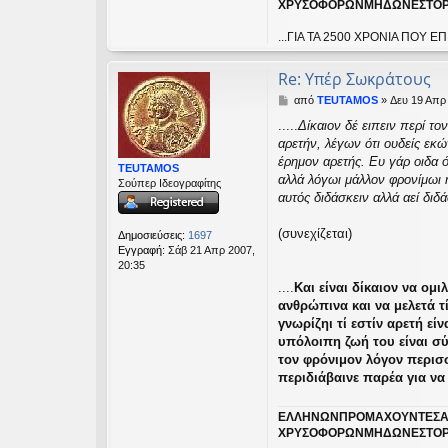
ΧΡΥΣΟΦΟΡΩΝΜΗΔΩΝΕΣΤΟΡ
...ΓΙΑ ΤΑ 2500 ΧΡΟΝΙΑ ΠΟ
Re: Υπέρ Σωκράτους
Δ
από
TEUTAMOS
»
Δευ 19 Απρ 
η
.....
Δίκαιον δέ ειπειν περί τ
μ
αρετήν, λέγων ότι ουδείς εκών
ο
σ
έρημον αρετής. Ευ γάρ οιδα ό
TEUTAMOS
ί
αλλά λόγωι μάλλον φρονίμωι 
Σούπερ Ιδεογραφίτης
ε
αυτός διδάσκειν αλλά αεί δι
υ
σ
(συνεχίζεται)
η
Δημοσιεύσεις:
1697
Εγγραφή:
Σάβ 21 Απρ 2007,
20:35
....
Και είναι δίκαιον να ομ
ανθρώπινα και να μελετά τί 
γνωρίζηι τί εστίν αρετή είν
υπόλοιπη ζωή του είναι σύ
τον φρόνιμον λόγον περισ
περιδιάβαινε παρέα για να 
ΕΛΛΗΝΩΝΠΡΟΜΑΧΟΥΝΤΕΣΑ
ΧΡΥΣΟΦΟΡΩΝΜΗΔΩΝΕΣΤΟΡ