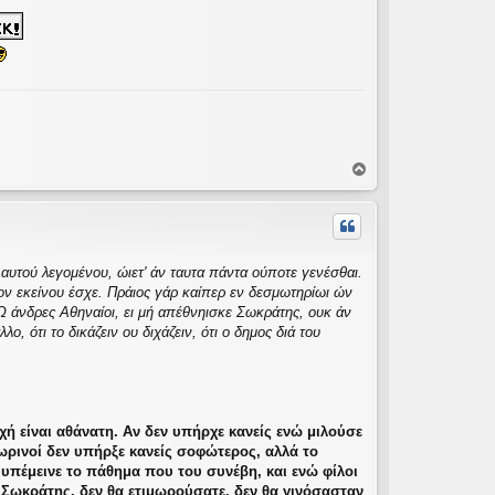
Κ
ο
ρ
υ
φ
ή
 αυτού λεγομένου, ώιετ' άν ταυτα πάντα ούποτε γενέσθαι.
τον εκείνου έσχε. Πράιος γάρ καίπερ εν δεσμωτηρίωι ών
Ω άνδρες Αθηναίοι, ει μή απέθνηισκε Σωκράτης, ουκ άν
, ότι το δικάζειν ου διχάζειν, ότι ο δημος διά του
χή είναι αθάνατη. Αν δεν υπήρχε κανείς ενώ μιλούσε
τωρινοί δεν υπήρξε κανείς σοφώτερος, αλλά το
ι υπέμεινε το πάθημα που του συνέβη, και ενώ φίλοι
 Σωκράτης, δεν θα ετιμωρούσατε, δεν θα γινόσασταν