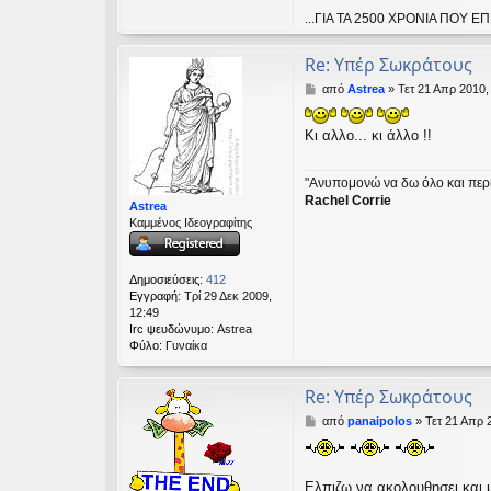
...ΓΙΑ ΤΑ 2500 ΧΡΟΝΙΑ ΠΟ
Re: Υπέρ Σωκράτους
Δ
από
Astrea
»
Τετ 21 Απρ 2010,
η
μ
Κι αλλο... κι άλλο !!
ο
σ
ί
"Ανυπομονώ να δω όλο και περι
ε
Rachel Corrie
υ
Astrea
σ
Καμμένος Ιδεογραφίτης
η
Δημοσιεύσεις:
412
Εγγραφή:
Τρί 29 Δεκ 2009,
12:49
Irc ψευδώνυμο:
Astrea
Φύλο:
Γυναίκα
Re: Υπέρ Σωκράτους
Δ
από
panaipolos
»
Τετ 21 Απρ 
η
μ
ο
σ
Ελπιζω να ακολουθησει και 