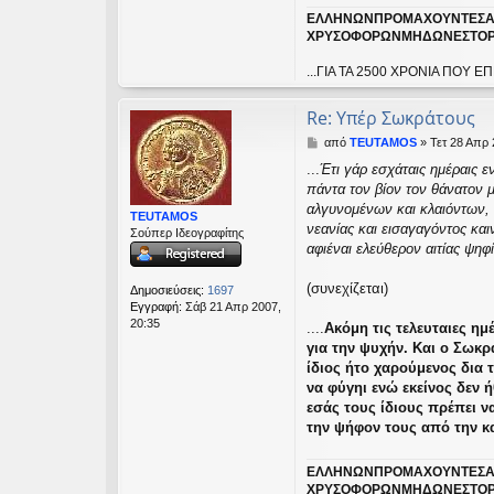
ΕΛΛΗΝΩΝΠΡΟΜΑΧΟΥΝΤΕΣΑ
ΧΡΥΣΟΦΟΡΩΝΜΗΔΩΝΕΣΤΟΡ
...ΓΙΑ ΤΑ 2500 ΧΡΟΝΙΑ ΠΟ
Re: Υπέρ Σωκράτους
Δ
από
TEUTAMOS
»
Τετ 28 Απρ 
η
...
Έτι γάρ εσχάταις ημέραις 
μ
πάντα τον βίον τον θάνατον 
ο
σ
αλγυνομένων και κλαιόντων, 
TEUTAMOS
ί
νεανίας και εισαγαγόντος και
Σούπερ Ιδεογραφίτης
ε
αφιέναι ελεύθερον αιτίας ψη
υ
σ
(συνεχίζεται)
η
Δημοσιεύσεις:
1697
Εγγραφή:
Σάβ 21 Απρ 2007,
20:35
....
Ακόμη τις τελευταιες ημ
για την ψυχήν. Και ο Σωκρ
ίδιος ήτο χαρούμενος δια 
να φύγηι ενώ εκείνος δεν ή
εσάς τους ίδιους πρέπει ν
την ψήφον τους από την κ
ΕΛΛΗΝΩΝΠΡΟΜΑΧΟΥΝΤΕΣΑ
ΧΡΥΣΟΦΟΡΩΝΜΗΔΩΝΕΣΤΟΡ