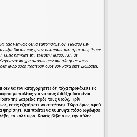
 και τοις νεανίαις δεινά εμποιησάμενον. Πρώτον μέν
τα ευξασθαι και ουχ ηττον φείσασθαι των πρός τους θεούς
, υμείς ηιτήκατε την τελευτήν αυτού. Νυν δέ
νησθήναι δε χρή οπόσωι υμιν και πάσηι τηι πόλει
 πόλει ανήρ ουδέ πρότερον ουδέ νυν κακά είπε Σωκράτει,
ι δεν θα τον κατηγορήσετε ότι τάχα προκάλεσε εις
φετο με πολίτες για να τους διδάξηι όσα είναι
ίδετο της λατρείας πρός τους θεούς. Πρίν
όλεως, εσείς εζητήσατε να αποθανηι. Τώρα όμως αφού
να ψηφίσητε. Και πρέπει να θυμηθήτε πόσο ωφέλησε
άβηι τα καλλίτερα. Κανείς βέβαια εις την πόλιν