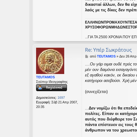
δικασταί άλλων, δεν θα είχ
λαός με τις δίκες δεν πρέπε
ΕΛΛΗΝΩΝΠΡΟΜΑΧΟΥΝΤΕΣΑ
ΧΡΥΣΟΦΟΡΩΝΜΗΔΩΝΕΣΤΟΡ
...ΓΙΑ ΤΑ 2500 ΧΡΟΝΙΑ ΠΟ
Re: Υπέρ Σωκράτους
Δ
από
TEUTAMOS
»
Δευ 26 Απρ 
η
....
Ου γάρ οιμαι ουδέ πρός το
μ
μέν ουν δαιμόνια εισαγαγόντο
ο
σ
εξ αγαθού κακόν, εκ δικαίου 
TEUTAMOS
ί
κατήγοροι ασεβούσι. Χρή μέν 
Σούπερ Ιδεογραφίτης
ε
υ
(συνεχίζεται)
σ
η
Δημοσιεύσεις:
1697
Εγγραφή:
Σάβ 21 Απρ 2007,
20:35
...
Δεν νομίζω ότι θα επεδε
πολίτες. Είπαν οι κατήγορ
αυτός που διέφθειρε τον Σ
πάντα επίστευεν εις τους θ
άνθρωπον να του χρεωστούν