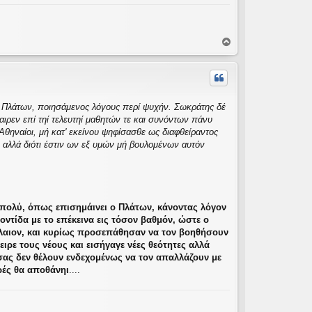
Κ
ο
ρ
υ
φ
ή
οί Πλάτων, ποιησάμενος λόγους περί ψυχήν. Σωκράτης δέ
αιρεν επί τηί τελευτηί μαθητών τε και συνόντων πάνυ
θηναίοι, μή κατ' εκείνου ψηφίσασθε ως διαφθείραντος
ν, αλλά διότι έστιν ων εξ υμών μή βουλομένων αυτόν
α πολύ, όπως επισημάινει ο Πλάτων, κάνοντας λόγον
οντίδα με το επέκεινα εις τόσον βαθμόν, ώστε ο
έκλαιον, και κυρίως προσεπάθησαν να τον βοηθήσουν
ειρε τους νέους και εισήγαγε νέες θεότητες αλλά
 σας δεν θέλουν ενδεχομένως να τον απαλλάζουν με
ρές θα αποθάνηι
....