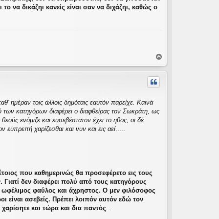
 το να δικάζηι κανείς είναι σαν να διχάζηι, καθώς ο
Κ
ο
ρ
υ
φ
ή
αθ' ημέραν τοις άλλοις δημόταις εαυτόν παρείχε. Καινά
λύ των κατηγόρων διαφέρει ο διαφθείρας τον Σωκράτη, ως
θεούς ενόμιζε και ευσεβέστατον έχει το ηθος, οι δέ
ν ευπρεπή χαρίζεσθαι και νυν και εις αεί
.....
τέτοιος που καθημερινώς θα προσεφέρετο εις τους
ν. Γιατί δεν διαφέρει πολύ από τους κατηγόρους
πο ωφέλιμος φαύλος και άχρηστος. Ο μεν φιλόσοφος
ροι είναι ασεβείς. Πρέπει λοιπόν αυτόν εδώ τον
 χαρίσητε και τώρα και δια παντός
...