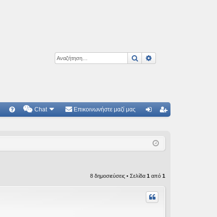
Αναζήτηση
Ειδική αναζήτηση
Chat
Επικοινωνήστε μαζί μας
Γ
Συ
ύν
γγ
χν
δε
ρα
ές
ση
φ
ερ
ή
8 δημοσιεύσεις • Σελίδα
1
από
1
ωτ
ήσ
εις