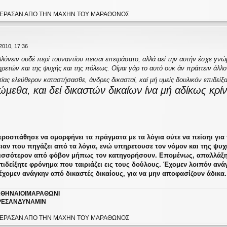
Υ ΕΠΕΡΑΣΑΝ ΑΠΟ ΤΗΝ ΜΑΧΗΝ ΤΟΥ ΜΑΡΑΘΩΝΟΣ
2010, 17:36
λύνειν ουδέ περί τουναντίου πεισαι επειράσατο, αλλά αεί την αυτήν έσχε γνώ
ρετών και της ψυχής και της πόλεως. Οίμαι γάρ το αυτό ουκ άν πράττειν άλλο
ίας ελεύθερον καταστήσασθε, άνδρες δικασταί, καί μή υμείς δουλικόν επιδεί
ώμεθα, και δεί δικαστών δικαίων ίνα μή αδίκως κρί
οσπάθησε να ομορφήνει τα πράγματα με τα λόγια ούτε να πείσηι για το
ιαν που πηγάζει από τα λόγια, ενώ υπηρετουσε τον νόμον και της ψυχ
ερισσότερον από φόβον μήπως τον κατηγορήσουν. Επομένως, απαλλάξη
επιδείξητε φρόνημα που ταιριάζει εις τους δούλους. Έχομεν λοιπόν αν
 έχομεν ανάγκην από δικαστές δικαίους, για να μην αποφασίζουν άδικα.
ΘΗΝΑΙΟΙΜΑΡΑΘΩΝΙ
ΕΣΑΝΔΥΝΑΜΙΝ
Υ ΕΠΕΡΑΣΑΝ ΑΠΟ ΤΗΝ ΜΑΧΗΝ ΤΟΥ ΜΑΡΑΘΩΝΟΣ