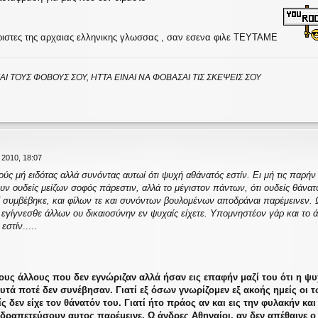
ειριστες της αρχαιας ελληνικης γλωσσας , σαν εσενα φιλε ΤΕΥΤΑΜΕ
ΑΙ ΤΟΥΣ ΦΟΒΟΥΣ ΣΟΥ, ΗΤΤΑ ΕΙΝΑΙ ΝΑ ΦΟΒΑΣΑΙ ΤΙΣ ΣΚΕΨΕΙΣ ΣΟΥ
 2010, 18:07
ούς μή ειδότας αλλά συνόντας αυτωί ότι ψυχή αθάνατός εστίν. Ει μή τις παρήν
νυν ουδείς μείζων σοφός πάρεστιν, αλλά το μέγιστον πάντων, ότι ουδείς θάνα
ωί συμβέβηκε, και φίλων τε και συνόντων βουλομένων αποδράναι παρέμεινεν. 
εγίγνεσθε άλλων ου δικαιοσύνην εν ψυχαίς είχετε. Υπομνηστέον γάρ και το άλλο
 εστίν
.....
τους άλλους που δεν εγνώριζαν αλλά ήσαν εις επαφήν μαζί του ότι η ψυ
 αυτά ποτέ δεν συνέβησαν. Γιατί εξ όσων γνωρίζομεν εξ ακοής ημείς οι 
ς δεν είχε τον θάνατόν του. Γιατί ήτο πράος αν και εις την φυλακήν κα
 δραπετεύσουν αυτος παρέμεινε. Ω άνδρες Αθηναίοι, αν δεν απέθαινε ο