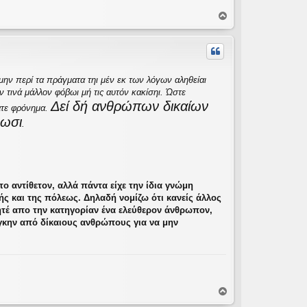
Κ
ο
ρ
υ
φ
ή
μην περί τα πράγματα τηι μέν εκ των λόγων αληθείαι
ν τινά μάλλον φόβωι μή τις αυτόν κακίσηι. Ώστε
Δεί δή ανθρώπων δικαίων
ξατε φρόνημα.
νωσι
.
 αντίθετον, αλλά πάντα είχε την ίδια γνώμη
ής και της πόλεως. Δηλαδή νομίζω ότι κανείς άλλος
τέ απο την κατηγορίαν ένα ελεύθερον άνθρωπον,
άγκην από δίκαιους ανθρώπους για να μην
Κ
ο