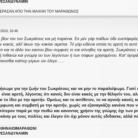
ΕΣΑΝΔΥΝΑΜΙΝ
Υ ΕΠΕΡΑΣΑΝ ΑΠΟ ΤΗΝ ΜΑΧΗΝ ΤΟΥ ΜΑΡΑΘΩΝΟΣ
2010, 16:46
ον βίον τον του Σωκράτους και μή παριέναι. Εκ μέν γάρ παίδων όδε ευεπίφορό
 κακός, αλλ' άκων την κακίαν αιρείται. Τό γάρ ειδέναι οποία τις αρετή το αυτό 
τι και το άλλο του εαυτου βίου συμφυές τε και σύνηθες τηι αρετήι, Σωκράτου
ή πιθανώι και γνώμηι ου των λεγόντων ή των σοφων χρησαμένου. Κατ' αγοράν
δάσκεσθαι καίπερ γέρων ών έλεγε.
.....
ιλήσωμε για την ζωήν του Σωκράτους και να μην το παραλείψωμε. Γιατί 
είναι αρετή, λέγοντας ότι κανείς δεν είναι κακός με την θέλησίν του, αλ
αι το ίδιο με την αρετήν. Ομοίως και το αντίθετον, το να αγνοήι κανείς 
μφωνη και συμβατή με την αρετήν, χωρίς να εξαναγκάζηι κανένα που να 
σότερον παρά με την πειθώ και κανοντας χρήσιν της γνώμης όχι των ρ
κάνηι με τους πολίτες και έλεγεν ότι όχι μόνον αυτός εδιδασκε, αλλά π
ΘΗΝΑΙΟΙΜΑΡΑΘΩΝΙ
ΕΣΑΝΔΥΝΑΜΙΝ