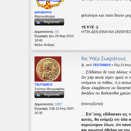
ί
ε
υ
panaipolos
φιλολογοι και τοσο δεινοι χ
σ
Φρεσκαδούρα
η
YE KYE
-][-
ΗΤΤΑ ΔΕΝ ΕΙΝΑΙ ΝΑ ΣΚΕΦΤΕΣ
Δημοσιεύσεις:
18
Εγγραφή:
Δευ 29 Μαρ 2010,
18:40
Φύλο:
Άνδρας
Re: Υπέρ Σωκράτους
Δ
από
TEUTAMOS
»
Πέμ 22 Απρ
η
....
Εδίδασκε δέ τούς άλλους τ
μ
Ων γάρ ακοήι ίσμεν ημείς οι 
ο
σ
υπέμεινε το πάθος, ό,τι αυτ
TEUTAMOS
ί
δίκην ελαμβάνετε ου δικασταί 
Σούπερ Ιδεογραφίτης
ε
δικάζειν ου διαλύεσθαι χρεών
υ
σ
(συνεχίζεται)
η
Δημοσιεύσεις:
1697
Εγγραφή:
Σάβ 21 Απρ 2007,
20:35
....
Επ' ίσης εδίδασκεν εις 
αυτός, θα ενόμιζε οτι όλα
κυριώτερον όλων, ότι κανεί
και γνωστοί ήθελαν να τον