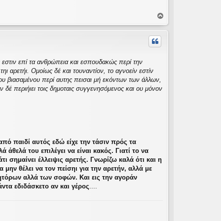
Κ
ο
ρ
υ
φ
ή
ς εστιν επί τα ανθρώπεια και εσπουδακώς περί την
τηι αρετήι. Ομοίως δέ και τουναντίον, το αγνοείν εστίν
ς ου βιασαμένου περί αυτης πεισαι μή εκόντων των άλλων,
 δέ περιήιει τοις δημοταις συγγενησόμενος και ου μόνον
από παιδί αυτός εδώ είχε την τάσιν πρός τα
λά άθελά του επιλέγει να είναι κακός. Γιατί το να
κάτι σημαίνει έλλειψις αρετής. Γνωρίζω καλά ότι και η
μην θέλει να τον πείσηι για την αρετήν, αλλά με
ητόρων αλλά των σοφών. Και εις την αγοράν
άντα εδιδάσκετο αν και γέρος
....