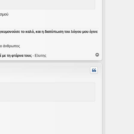
ασμού
γκυμονούσε το καλό, και η διατύπωση του λόγου μου έγινε
ε ο άνθρωπος
Κ
 με τη φτέρνα τους
- Ελυτης
ο
ρ
υ
φ
ή