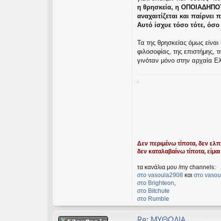
η θρησκεία, η ΟΠΟΙΑΔΗΠΟΤ
αναχαιτίζεται και παίρνει 
Αυτό ίσχυε τόσο τότε, όσο
Τα της θρησκείας όμως είναι 
φιλοσοφίας, της επιστήμης, 
γινόταν μόνο στην αρχαία Ελ
.
Δεν περιμένω τίποτα, δεν ελπί
δεν καταλαβαίνω τίποτα, είμαι 
τα κανάλια μου /my channels:
στο vasoula2908
και
στο vasou
στο Βrighteon
,
στο Bitchute
στο Rumble
Re: ΜΥΘΩΔΙΑ