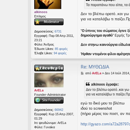
ο
Τα παραπάνω που είπα, τα έ
σ
ί
alkinoos
Δεν το βλέπω ορατό..και γω
ε
Επίτιμος
υ
για να καταλάβω τι παίζει.Πρ
σ
η
"
Ο ύπνος του σώματος έγινε ξ
Δημοσιεύσεις:
6731
δημιούργημα αγαθό
" Ερμής Τρ
Εγγραφή:
Παρ 08 Απρ 2011,
23:21
Δεν στηνω καινούργια είδωλα ε
Φύλο:
Άνδρας
Έδωσε Likes:
85 φορές
Έλαβε Likes:
94 φορές
Ήρθαν ντυμένοι φίλοι αμέτρητ
Re: ΜΥΘΩΔΙΑ
Δ
από
ArELa
»
Δευ 14 Ιούλ 2014,
η
μ
alkinoos έγραψε:
ο
Δεν το βλέπω ορατό..και γω
σ
ArELa
για να καταλάβω τι παίζει.Πρ
ί
Founder-Administrator
ε
εγώ το δικό μου το βλέπω
υ
σ
ιδού το screenshot
Δημοσιεύσεις:
66942
η
(πήρα μέρος του ποστ, αν πα
Εγγραφή:
Κυρ 15 Απρ 2007,
01:29
Irc ψευδώνυμο:
ArELa
http://gyazo.com/a72a2879
Φύλο:
Γυναίκα