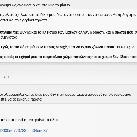
γραψα ως σχολιασμό και στο ίδιο το βίντεο.
 σχολίασα,αλλά και το δικό μου δεν είναι ορατό.Έκανα αποσύνθεση λογαρι
έπει να το εγκρίνει πρώτα ...
ύπνημα της ψυχής και το κλείσιμο των ματιών αληθινή όραση, και η σιωπή μου ε
ισμέγιστος
γώ, τα παλιά ας μάθουν τι τους στοιχίζει το να έχουν ξύλινα πόδια
- Νιτσε @ Ιδ
ες φορές οι εχθροί μου το παμπάλαιο χώμα πατώντας και το χώμα δεν έδεσε ποτέ
 13:37
 σχολίασα,αλλά και το δικό μου δεν είναι ορατό.Έκανα αποσύνθεση λογαριασμού
έπει να το εγκρίνει πρώτα ...
τηθεί το read more φαίνεται όλο)
7d9930c07707832ce04ad037