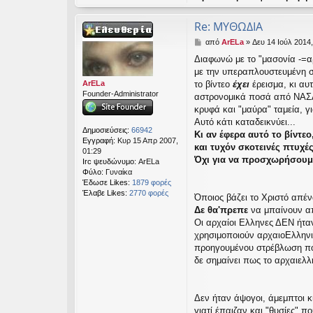
Re: ΜΥΘΩΔΙΑ
Δ
από
ArELa
»
Δευ 14 Ιούλ 2014,
η
Διαφωνώ με το "μασονία -=α
μ
με την υπεραπλουστευμένη σ
ο
σ
ArELa
το βίντεο
έχει
έρεισμα, κι αυ
ί
Founder-Administrator
αστρονομικά ποσά από ΝΑΣΑ
ε
κρυφά και "μαύρα" ταμεία, 
υ
Αυτό κάτι καταδεικνύει...
σ
Δημοσιεύσεις:
66942
Κι αν έφερα αυτό το βίντε
η
Εγγραφή:
Κυρ 15 Απρ 2007,
και τυχόν σκοτεινές πτυχές
01:29
Όχι για να προσχωρήσουμε
Irc ψευδώνυμο:
ArELa
Φύλο:
Γυναίκα
Έδωσε Likes:
1879 φορές
Έλαβε Likes:
2770 φορές
Όποιος βάζει το Χριστό απέν
Δε θα'πρεπε
να μπαίνουν απ
Οι αρχαίοι Ελληνες ΔΕΝ ήταν
χρησιμοποιούν αρχαιοΕλληνι
προηγουμένου στρέβλωση που
δε σημαίνει πως το αρχαιελλ
Δεν ήταν άψογοι, άμεμπτοι κ
γιατί έπαιζαν και "θυσίες" 