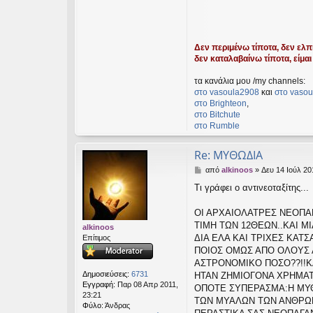
Δεν περιμένω τίποτα, δεν ελπί
δεν καταλαβαίνω τίποτα, είμαι 
τα κανάλια μου /my channels:
στο vasoula2908
και
στο vasou
στο Βrighteon
,
στο Bitchute
στο Rumble
Re: ΜΥΘΩΔΙΑ
Δ
από
alkinoos
»
Δευ 14 Ιούλ 20
η
Τι γράφει ο αντινεοταξίτης...
μ
ο
σ
ΟΙ ΑΡΧΑΙΟΛΑΤΡΕΣ ΝΕΟΠΑΓ
ί
ΤΙΜΗ ΤΩΝ 12ΘΕΩΝ..ΚΑΙ Μ
alkinoos
ε
ΔΙΑ ΕΛΑ ΚΑΙ ΤΡΙΧΕΣ ΚΑΤΣΑ
Επίτιμος
υ
ΠΟΙΟΣ ΟΜΩΣ ΑΠΟ ΟΛΟΥΣ 
σ
ΑΣΤΡΟΝΟΜΙΚΟ ΠΟΣΟ??!!ΚΑ
η
Δημοσιεύσεις:
6731
ΗΤΑΝ ΖΗΜΙΟΓΟΝΑ ΧΡΗΜΑΤΙ
Εγγραφή:
Παρ 08 Απρ 2011,
ΟΠΟΤΕ ΣΥΠΕΡΑΣΜΑ:Η ΜΥΘ
23:21
ΤΩΝ ΜΥΑΛΩΝ ΤΩΝ ΑΝΘΡΩ
Φύλο:
Άνδρας