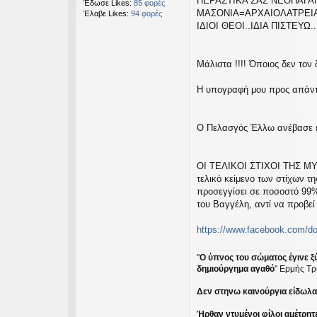
ΠΕΡΑΣΤΙΚΑ ΣΑΣ ΝΕΟΠΑΓΑΝ
Έδωσε Likes:
85 φορές
ΜΑΣΟΝΙΑ=ΑΡΧΑΙΟΛΑΤΡΕΙΑ
Έλαβε Likes:
94 φορές
ΙΔΙΟΙ ΘΕΟΙ..ΙΔΙΑ ΠΙΣΤΕΥΩ..
Μάλιστα !!!! Όποιος δεν τον
Η υπογραφή μου προς απάντη
Ο Πελασγός Έλλω ανέβασε έ
ΟΙ ΤΕΛΙΚΟΙ ΣΤΙΧΟΙ ΤΗΣ ΜΥΘ
τελικό κείμενο των στίχων 
προσεγγίσει σε ποσοστό 99%
του Βαγγέλη, αντί να προβεί
https://www.facebook.com/do
"
Ο ύπνος του σώματος έγινε ξ
δημιούργημα αγαθό
" Ερμής Τρ
Δεν στηνω καινούργια είδωλα ε
Ήρθαν ντυμένοι φίλοι αμέτρητ