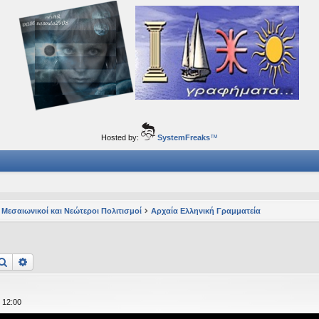
ορφα ταξίδια του νού...
Hosted by:
SystemFreaks
™
 Μεσαιωνικοί και Νεώτεροι Πολιτισμοί
Αρχαία Ελληνική Γραμματεία
Αναζήτηση
Ειδική αναζήτηση
 12:00