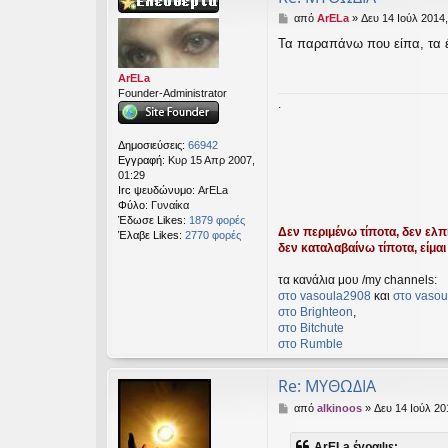
Δ
από
ArELa
»
Δευ 14 Ιούλ 2014,
η
Τα παραπάνω που είπα, τα έγ
μ
ο
σ
ArELa
ί
Founder-Administrator
.
ε
υ
σ
Δημοσιεύσεις:
66942
η
Εγγραφή:
Κυρ 15 Απρ 2007,
01:29
Irc ψευδώνυμο:
ArELa
Φύλο:
Γυναίκα
Έδωσε Likes:
1879 φορές
Δεν περιμένω τίποτα, δεν ελπί
Έλαβε Likes:
2770 φορές
δεν καταλαβαίνω τίποτα, είμαι 
τα κανάλια μου /my channels:
στο vasoula2908
και
στο vasou
στο Βrighteon
,
στο Bitchute
στο Rumble
Re: ΜΥΘΩΔΙΑ
Δ
από
alkinoos
»
Δευ 14 Ιούλ 20
η
μ
ArELa έγραψε: