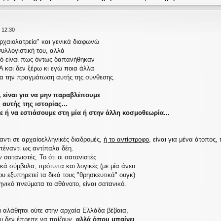
 12:30
ρχαιολατρεία" και γενικά διαφωνώ
υλλογιστική του, αλλά
τό είναι πως όντως δαπανήθηκαν
 και δεν ξέρω κι εγώ ποια άλλα
για την πραγμάτωση αυτής της συνθεσης.
ο, είναι για να μην παραβλέπουμε
 αυτής της ιστορίας...
 ή να εστιάσουμε στη μία ή στην άλλη κοσμοθεωρία...
αντι σε αρχαίοελληνικές διαδρομές,
ή το αντίστροφο,
είναι για μένα άτοπος,
έναντι ως αντίπαλα δέη.
 σατανιστές. Το ότι οι σατανιστές
κά σύμβολα, πρότυπα και λογικές (με μία άνευ
 εξυπηρετεί τα δικά τους "θρησκευτικά" ουγκ)
ηνικό πνεύματα το αθάνατο, είναι σατανικό.
ι αλάθητοι ούτε στην αρχαία Ελλάδα βέβαια,
που δεν έπρεπε να παίζουν,
αλλά όπου μπαίνει