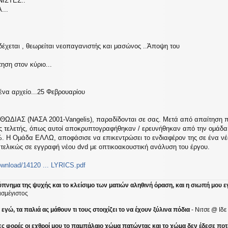
ΙΣΤΕΣ..
...
 δέχεται , θεωρείται νεοπαγανιστής και μασώνος ..Άποψη του
ση στον κύριο...
να αρχείο...25 Φεβρουαρίου
ΩΔΙΑΣ (ΝΑΣΑ 2001-Vangelis), παραδίδονται σε σας. Μετά από απαίτηση π
της τελετής, όπως αυτοί αποκρυπτογραφήθηκαν / ερευνήθηκαν από την ομάδ
. Η Ομάδα ΕΛΛΩ, αποφάσισε να επικεντρώσει το ενδιαφέρον της σε ένα νέ
 τελικώς σε εγγραφή νέου dvd με οπτικοακουστική ανάλυση του έργου.
wnload/14120 ... LYRICS.pdf
ύπνημα της ψυχής και το κλείσιμο των ματιών αληθινή όραση, και η σιωπή μου ε
ισμέγιστος
γώ, τα παλιά ας μάθουν τι τους στοιχίζει το να έχουν ξύλινα πόδια
- Νιτσε @ Ιδ
ες φορές οι εχθροί μου το παμπάλαιο χώμα πατώντας και το χώμα δεν έδεσε ποτέ