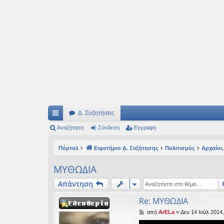
Ιδεογραφήματα
Αυτός ο τόπος φιλοδοξεί να ανοίγει μονοπάτια για τα συναρπαστικά και όμ
Δ. Συζητήσεις
ρή
Αναζήτηση
Σύνδεση
Εγγραφή
γο
Πόρταλ
Ευρετήριο Δ. Συζήτησης
Πολιτισμός
Αρχαίοι,
ρε
ΜΥΘΩΔΙΑ
ς
Απάντηση
συ
Re: ΜΥΘΩΔΙΑ
νδ
Δ
από
ArELa
»
Δευ 14 Ιούλ 2014,
έσ
η