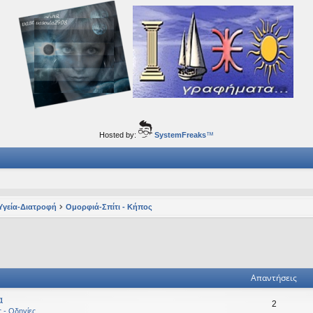
ορφα ταξίδια του νού...
Hosted by:
SystemFreaks
™
Υγεία-Διατροφή
Ομορφιά-Σπίτι - Κήπος
ηση
ική αναζήτηση
Απαντήσεις
α
2
ς - Οδηγίες