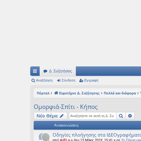
Ιδεογραφήματα
Αυτός ο τόπος φιλοδοξεί να ανοίγει μονοπάτια για τα συναρπαστικά και όμ
Δ. Συζητήσεις
ρή
Αναζήτηση
Σύνδεση
Εγγραφή
γο
Πόρταλ
Ευρετήριο Δ. Συζήτησης
Πολλά και διάφορα
ρε
Ομορφιά-Σπίτι - Κήπος
ς
Αναζήτ
Ειδ
Νέο Θέμα
συ
Ανακοινώσεις
νδ
Οδηγίες πλοήγησης στα ΙΔΕΟγραφήματ
έσ
από
ArELa
» Δευ 13 Μάιος 2019, 15:41 » σε
Το Στίγμα μα