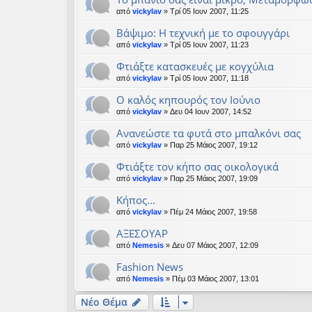
από
vickylav
» Τρί 05 Ιουν 2007, 11:25
Βάψιμο: Η τεχνική με το σφουγγάρι
από
vickylav
» Τρί 05 Ιουν 2007, 11:23
Φτιάξτε κατασκευές με κογχύλια
από
vickylav
» Τρί 05 Ιουν 2007, 11:18
Ο καλός κηπουρός τον Ιούνιο
από
vickylav
» Δευ 04 Ιουν 2007, 14:52
Aνανεώστε τα φυτά στο μπαλκόνι σας
από
vickylav
» Παρ 25 Μάιος 2007, 19:12
Φτιάξτε τον κήπο σας οικολογικά
από
vickylav
» Παρ 25 Μάιος 2007, 19:09
Κήπος...
από
vickylav
» Πέμ 24 Μάιος 2007, 19:58
ΑΞΕΣΟΥΑΡ
από
Nemesis
» Δευ 07 Μάιος 2007, 12:09
Fashion News
από
Nemesis
» Πέμ 03 Μάιος 2007, 13:01
Νέο Θέμα