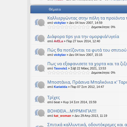
εις
Θέματα
Καλλιεργώντας στην πόλη τα προϊόντα 
από
vickylav
» Δευ 04 Ιουν 2007, 14:59
Δημοτικότητα: 0%
Διάφορα tips για την ομορφιά/υγεία
από
ArELa
» Παρ 27 Ιουν 2014, 12:40
Πώς θα ποτίζονται τα φυτά του σπιτιού
από
vickylav
» Δευ 04 Ιουν 2007, 15:15
Πως να εξαφανισετε τα χορτα και τα ζιζ
από
Tasoula1
» Σάβ 22 Μάιος 2021, 13:53
Δημοτικότητα: 0%
Μποστάνια, Πράσινα Μπαλκόνια κ' Ταρ
από
Kariatida
» Παρ 07 Σεπ 2012, 14:47
Τρίχες
από
beat
» Κυρ 14 Σεπ 2014, 15:59
ΒΟΗΘΕΙΑ...ΜΥΡΜΗΓΙΑ!!!!
από
kat_woman
» Δευ 29 Απρ 2013, 11:19
Σπιτικά καλλυντικά, οδοντόκρεμες και