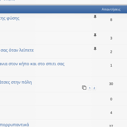
Απαντήσεις
της φύσης
8
3
 σας όταν λείπετε
2
ανια στον κήπο και στο σπιτι σας
1
άτσες στην πόλη
30
1
2
0
4
 απορρυπαντικά
27