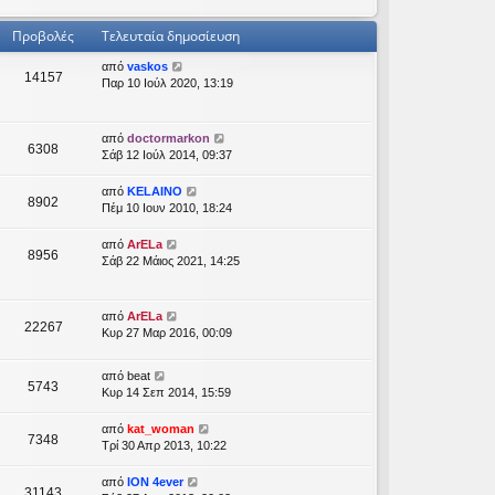
Προβολές
Τελευταία δημοσίευση
από
vaskos
14157
Παρ 10 Ιούλ 2020, 13:19
από
doctormarkon
6308
Σάβ 12 Ιούλ 2014, 09:37
από
KELAINO
8902
Πέμ 10 Ιουν 2010, 18:24
από
ArELa
8956
Σάβ 22 Μάιος 2021, 14:25
από
ArELa
22267
Κυρ 27 Μαρ 2016, 00:09
από
beat
5743
Κυρ 14 Σεπ 2014, 15:59
από
kat_woman
7348
Τρί 30 Απρ 2013, 10:22
από
ION 4ever
31143