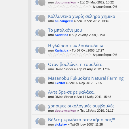
από
doctormarkon
» Σάβ 24 Μαρ 2012, 10:22
Δημοτικότητα: 0%
Καλλυντικά χωρίς σκληρά χημικά
από
blueangel30
» Δευ 03 Δεκ 2012, 13:46
Το μπαλκόνι μου
από
Kariatida
» Κυρ 26 Απρ 2009, 01:31
Η γλώσσα των λουλουδιών
από
Kariatida
» Τρί 07 Οκτ 2008, 17:27
Δημοτικότητα: 0%
Οταν βουλώνει η τουαλέτα.
από
Divine Sinner
» Σάβ 21 Απρ 2012, 17:02
Masanobu Fukuoka's Natural Farming
από
Exciter
» Δευ 06 Φεβ 2012, 17:55
Αντε Spa-σε ρε μαλάκα.
από
Divine Sinner
» Δευ 14 Νοέμ 2011, 15:48
χρησιμες οικολογικές συμβουλές
από
doctormarkon
» Πέμ 15 Απρ 2010, 01:17
Βάλτε μυρωδικά στον κήπο σας!!!
από
vickylav
» Τρί 05 Ιουν 2007, 11:28