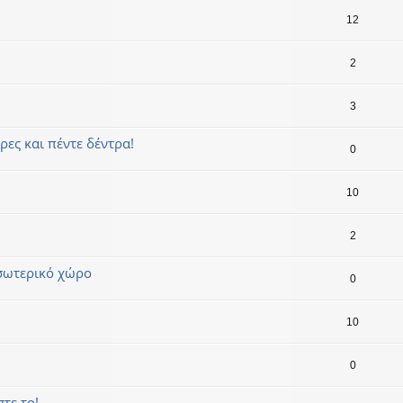
12
2
3
ρες και πέντε δέντρα!
0
10
2
εσωτερικό χώρο
0
10
0
τε το!