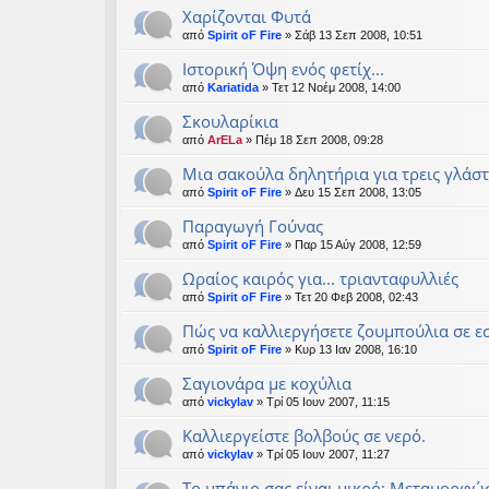
Χαρίζονται Φυτά
από
Spirit oF Fire
» Σάβ 13 Σεπ 2008, 10:51
Ιστορική Όψη ενός φετίχ...
από
Kariatida
» Τετ 12 Νοέμ 2008, 14:00
Σκουλαρίκια
από
ArELa
» Πέμ 18 Σεπ 2008, 09:28
Μια σακούλα δηλητήρια για τρεις γλάστ
από
Spirit oF Fire
» Δευ 15 Σεπ 2008, 13:05
Παραγωγή Γούνας
από
Spirit oF Fire
» Παρ 15 Αύγ 2008, 12:59
Ωραίος καιρός για... τριανταφυλλιές
από
Spirit oF Fire
» Τετ 20 Φεβ 2008, 02:43
Πώς να καλλιεργήσετε ζουμπούλια σε 
από
Spirit oF Fire
» Κυρ 13 Ιαν 2008, 16:10
Σαγιονάρα με κοχύλια
από
vickylav
» Τρί 05 Ιουν 2007, 11:15
Καλλιεργείστε βολβούς σε νερό.
από
vickylav
» Τρί 05 Ιουν 2007, 11:27
Το μπάνιο σας είναι μικρό; Μεταμορφώσ