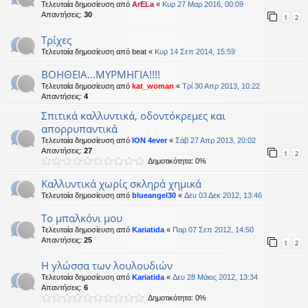
Τελευταία δημοσίευση από
ArELa
«
Κυρ 27 Μαρ 2016, 00:09
Απαντήσεις:
30
1
2
Τρίχες
Τελευταία δημοσίευση από
beat
«
Κυρ 14 Σεπ 2014, 15:59
ΒΟΗΘΕΙΑ...ΜΥΡΜΗΓΙΑ!!!!
Τελευταία δημοσίευση από
kat_woman
«
Τρί 30 Απρ 2013, 10:22
Απαντήσεις:
4
Σπιτικά καλλυντικά, οδοντόκρεμες και
απορρυπαντικά
Τελευταία δημοσίευση από
ION 4ever
«
Σάβ 27 Απρ 2013, 20:02
Απαντήσεις:
27
1
2
Δημοτικότητα: 0%
Καλλυντικά χωρίς σκληρά χημικά
Τελευταία δημοσίευση από
blueangel30
«
Δευ 03 Δεκ 2012, 13:46
Το μπαλκόνι μου
Τελευταία δημοσίευση από
Kariatida
«
Παρ 07 Σεπ 2012, 14:50
Απαντήσεις:
25
1
2
Η γλώσσα των λουλουδιών
Τελευταία δημοσίευση από
Kariatida
«
Δευ 28 Μάιος 2012, 13:34
Απαντήσεις:
6
Δημοτικότητα: 0%