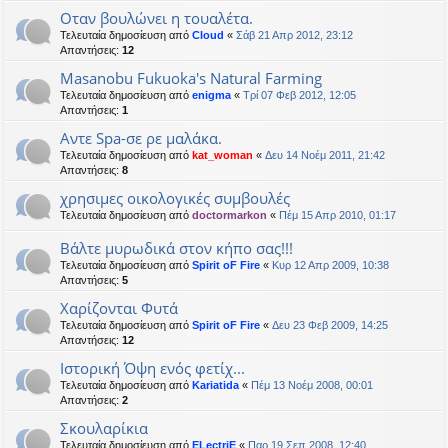
Οταν βουλώνει η τουαλέτα.
Τελευταία δημοσίευση από
Cloud
«
Σάβ 21 Απρ 2012, 23:12
Απαντήσεις:
12
Masanobu Fukuoka's Natural Farming
Τελευταία δημοσίευση από
enigma
«
Τρί 07 Φεβ 2012, 12:05
Απαντήσεις:
1
Αντε Spa-σε ρε μαλάκα.
Τελευταία δημοσίευση από
kat_woman
«
Δευ 14 Νοέμ 2011, 21:42
Απαντήσεις:
8
χρησιμες οικολογικές συμβουλές
Τελευταία δημοσίευση από
doctormarkon
«
Πέμ 15 Απρ 2010, 01:17
Βάλτε μυρωδικά στον κήπο σας!!!
Τελευταία δημοσίευση από
Spirit oF Fire
«
Κυρ 12 Απρ 2009, 10:38
Απαντήσεις:
5
Χαρίζονται Φυτά
Τελευταία δημοσίευση από
Spirit oF Fire
«
Δευ 23 Φεβ 2009, 14:25
Απαντήσεις:
12
Ιστορική Όψη ενός φετίχ...
Τελευταία δημοσίευση από
Kariatida
«
Πέμ 13 Νοέμ 2008, 00:01
Απαντήσεις:
2
Σκουλαρίκια
Τελευταία δημοσίευση από
ELectriE
«
Παρ 19 Σεπ 2008, 12:40