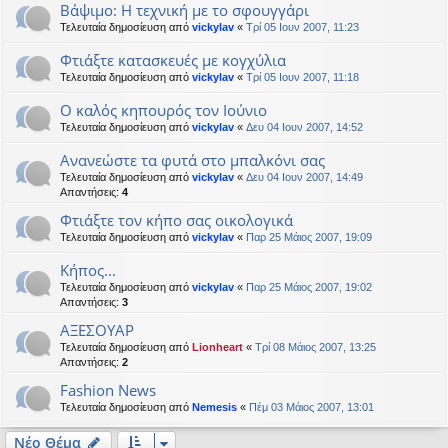
Βάψιμο: Η τεχνική με το σφουγγάρι
Τελευταία δημοσίευση από
vickylav
«
Τρί 05 Ιουν 2007, 11:23
Φτιάξτε κατασκευές με κογχύλια
Τελευταία δημοσίευση από
vickylav
«
Τρί 05 Ιουν 2007, 11:18
Ο καλός κηπουρός τον Ιούνιο
Τελευταία δημοσίευση από
vickylav
«
Δευ 04 Ιουν 2007, 14:52
Aνανεώστε τα φυτά στο μπαλκόνι σας
Τελευταία δημοσίευση από
vickylav
«
Δευ 04 Ιουν 2007, 14:49
Απαντήσεις:
4
Φτιάξτε τον κήπο σας οικολογικά
Τελευταία δημοσίευση από
vickylav
«
Παρ 25 Μάιος 2007, 19:09
Κήπος...
Τελευταία δημοσίευση από
vickylav
«
Παρ 25 Μάιος 2007, 19:02
Απαντήσεις:
3
ΑΞΕΣΟΥΑΡ
Τελευταία δημοσίευση από
Lionheart
«
Τρί 08 Μάιος 2007, 13:25
Απαντήσεις:
2
Fashion News
Τελευταία δημοσίευση από
Nemesis
«
Πέμ 03 Μάιος 2007, 13:01
Νέο Θέμα