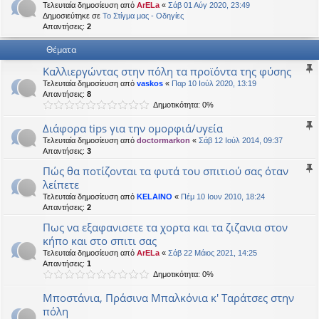
Τελευταία δημοσίευση από
ArELa
«
Σάβ 01 Αύγ 2020, 23:49
η
εις
Δημοσιεύτηκε σε
Το Στίγμα μας - Οδηγίες
Απαντήσεις:
2
Θέματα
Καλλιεργώντας στην πόλη τα προϊόντα της φύσης
Τελευταία δημοσίευση από
vaskos
«
Παρ 10 Ιούλ 2020, 13:19
Απαντήσεις:
8
Δημοτικότητα: 0%
Διάφορα tips για την ομορφιά/υγεία
Τελευταία δημοσίευση από
doctormarkon
«
Σάβ 12 Ιούλ 2014, 09:37
Απαντήσεις:
3
Πώς θα ποτίζονται τα φυτά του σπιτιού σας όταν
λείπετε
Τελευταία δημοσίευση από
KELAINO
«
Πέμ 10 Ιουν 2010, 18:24
Απαντήσεις:
2
Πως να εξαφανισετε τα χορτα και τα ζιζανια στον
κήπο και στο σπιτι σας
Τελευταία δημοσίευση από
ArELa
«
Σάβ 22 Μάιος 2021, 14:25
Απαντήσεις:
1
Δημοτικότητα: 0%
Μποστάνια, Πράσινα Μπαλκόνια κ' Ταράτσες στην
πόλη