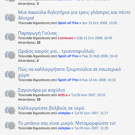
Απαντήσεις:
3
Μια σακούλα δηλητήρια για τρεις γλάστρες και πέντε
δέντρα!
Τελευταία δημοσίευση από
Spirit oF Fire
«
Δευ 15 Σεπ 2008, 13:05
Παραγωγή Γούνας
Τελευταία δημοσίευση από
Lionheart
«
Σάβ 13 Σεπ 2008, 18:40
Απαντήσεις:
10
Ωραίος καιρός για... τριανταφυλλιές
Τελευταία δημοσίευση από
Spirit oF Fire
«
Παρ 22 Φεβ 2008, 19:43
Απαντήσεις:
2
Πώς να καλλιεργήσετε ζουμπούλια σε εσωτερικό
χώρο
Τελευταία δημοσίευση από
Spirit oF Fire
«
Κυρ 13 Ιαν 2008, 16:10
Σαγιονάρα με κοχύλια
Τελευταία δημοσίευση από
ArELa
«
Τρί 05 Ιουν 2007, 20:31
Απαντήσεις:
10
Καλλιεργείστε βολβούς σε νερό.
Τελευταία δημοσίευση από
vickylav
«
Τρί 05 Ιουν 2007, 11:27
Το μπάνιο σας είναι μικρό; Μεταμορφώστε το!
Τελευταία δημοσίευση από
vickylav
«
Τρί 05 Ιουν 2007, 11:25