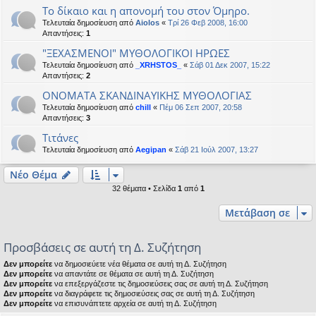
Το δίκαιο και η απονομή του στον Όμηρο.
Τελευταία δημοσίευση από
Aiolos
«
Τρί 26 Φεβ 2008, 16:00
Απαντήσεις:
1
"ΞΕΧΑΣΜΕΝΟΙ" ΜΥΘΟΛΟΓΙΚΟΙ ΗΡΩΕΣ
Τελευταία δημοσίευση από
_XRHSTOS_
«
Σάβ 01 Δεκ 2007, 15:22
Απαντήσεις:
2
ΟΝΟΜΑΤΑ ΣΚΑΝΔΙΝΑΥΙΚΗΣ ΜΥΘΟΛΟΓΙΑΣ
Τελευταία δημοσίευση από
chill
«
Πέμ 06 Σεπ 2007, 20:58
Απαντήσεις:
3
Τιτάνες
Τελευταία δημοσίευση από
Aegipan
«
Σάβ 21 Ιούλ 2007, 13:27
Νέο Θέμα
32 θέματα • Σελίδα
1
από
1
Μετάβαση σε
Προσβάσεις σε αυτή τη Δ. Συζήτηση
Δεν μπορείτε
να δημοσιεύετε νέα θέματα σε αυτή τη Δ. Συζήτηση
Δεν μπορείτε
να απαντάτε σε θέματα σε αυτή τη Δ. Συζήτηση
Δεν μπορείτε
να επεξεργάζεστε τις δημοσιεύσεις σας σε αυτή τη Δ. Συζήτηση
Δεν μπορείτε
να διαγράφετε τις δημοσιεύσεις σας σε αυτή τη Δ. Συζήτηση
Δεν μπορείτε
να επισυνάπτετε αρχεία σε αυτή τη Δ. Συζήτηση