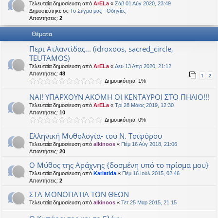
Τελευταία δημοσίευση από
ArELa
«
Σάβ 01 Αύγ 2020, 23:49
η
εις
Δημοσιεύτηκε σε
Το Στίγμα μας - Οδηγίες
Απαντήσεις:
2
Θέματα
Περι Ατλαντίδας... (idroxoos, sacred_circle,
TEUTAMOS)
Τελευταία δημοσίευση από
ArELa
«
Δευ 13 Απρ 2020, 21:12
Απαντήσεις:
48
1
2
Δημοτικότητα: 1%
ΝΑΙ! ΥΠΑΡΧΟΥΝ ΑΚΟΜΗ ΟΙ ΚΕΝΤΑΥΡΟΙ ΣΤΟ ΠΗΛΙΟ!!!
Τελευταία δημοσίευση από
ArELa
«
Τρί 28 Μάιος 2019, 12:30
Απαντήσεις:
10
Δημοτικότητα: 0%
Ελληνική Μυθολογία- του Ν. Τσιφόρου
Τελευταία δημοσίευση από
alkinoos
«
Πέμ 16 Αύγ 2018, 21:06
Απαντήσεις:
20
Ο Μύθος της Αράχνης {δοσμένη υπό το πρίσμα μου}
Τελευταία δημοσίευση από
Kariatida
«
Πέμ 16 Ιούλ 2015, 02:46
Απαντήσεις:
2
ΣΤΑ ΜΟΝΟΠΑΤΙΑ ΤΩΝ ΘΕΩΝ
Τελευταία δημοσίευση από
alkinoos
«
Τετ 25 Μαρ 2015, 21:15