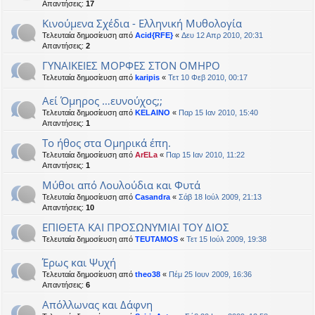
Απαντήσεις:
17
Κινούμενα Σχέδια - Ελληνική Μυθολογία
Τελευταία δημοσίευση από
Acid{RFE}
«
Δευ 12 Απρ 2010, 20:31
Απαντήσεις:
2
ΓΥΝΑΙΚΕΙΕΣ ΜΟΡΦΕΣ ΣΤΟΝ ΟΜΗΡΟ
Τελευταία δημοσίευση από
karipis
«
Τετ 10 Φεβ 2010, 00:17
Αεί Όμηρος …ευνούχος;;
Τελευταία δημοσίευση από
KELAINO
«
Παρ 15 Ιαν 2010, 15:40
Απαντήσεις:
1
Το ήθος στα Ομηρικά έπη.
Τελευταία δημοσίευση από
ArELa
«
Παρ 15 Ιαν 2010, 11:22
Απαντήσεις:
1
Μύθοι από Λουλούδια και Φυτά
Τελευταία δημοσίευση από
Casandra
«
Σάβ 18 Ιούλ 2009, 21:13
Απαντήσεις:
10
EΠΙΘΕΤΑ ΚΑΙ ΠΡΟΣΩΝΥΜΙΑΙ ΤΟΥ ΔΙΟΣ
Τελευταία δημοσίευση από
TEUTAMOS
«
Τετ 15 Ιούλ 2009, 19:38
Έρως και Ψυχή
Τελευταία δημοσίευση από
theo38
«
Πέμ 25 Ιουν 2009, 16:36
Απαντήσεις:
6
Απόλλωνας και Δάφνη