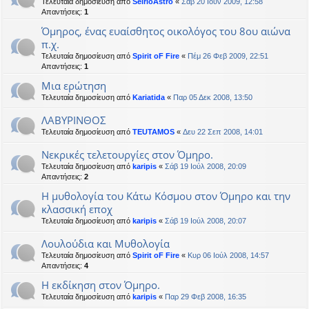
Τελευταία δημοσίευση από
SeirioAstro
«
Σάβ 20 Ιουν 2009, 12:58
Απαντήσεις:
1
Όμηρος, ένας ευαίσθητος οικολόγος του 8ου αιώνα
π.χ.
Τελευταία δημοσίευση από
Spirit oF Fire
«
Πέμ 26 Φεβ 2009, 22:51
Απαντήσεις:
1
Μια ερώτηση
Τελευταία δημοσίευση από
Kariatida
«
Παρ 05 Δεκ 2008, 13:50
ΛΑΒΥΡΙΝΘΟΣ
Τελευταία δημοσίευση από
TEUTAMOS
«
Δευ 22 Σεπ 2008, 14:01
Νεκρικές τελετουργίες στον Όμηρο.
Τελευταία δημοσίευση από
karipis
«
Σάβ 19 Ιούλ 2008, 20:09
Απαντήσεις:
2
Η μυθολογία του Κάτω Κόσμου στον Όμηρο και την
κλασσική εποχ
Τελευταία δημοσίευση από
karipis
«
Σάβ 19 Ιούλ 2008, 20:07
Λουλούδια και Μυθολογία
Τελευταία δημοσίευση από
Spirit oF Fire
«
Κυρ 06 Ιούλ 2008, 14:57
Απαντήσεις:
4
Η εκδίκηση στον Όμηρο.
Τελευταία δημοσίευση από
karipis
«
Παρ 29 Φεβ 2008, 16:35