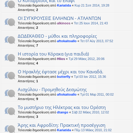
Ο Κυπάρρισος και το Ελάφι
Τελευταία δημοσίευση από
Kariatida
«
Κυρ 21 Σεπ 2014, 19:28
Απαντήσεις:
2
ΟΙ ΣΥΓΚΡΟΥΣΕΙΣ ΕΛΛΗΝΩΝ - ΑΤΛΑΝΤΩΝ
Τελευταία δημοσίευση από
alkinoos
«
Τετ 25 Ιουν 2014, 21:43
Απαντήσεις:
2
ΔΩΔΕΚΑΘΕΟ - μύθοι και πληροφορίες
Τελευταία δημοσίευση από
aftokaitoallo
«
Τετ 07 Αύγ 2013, 07:52
Απαντήσεις:
7
Η ιστορία του Κόρακα (για παιδιά)
Τελευταία δημοσίευση από
Hlios
«
Τρί 29 Μάιος 2012, 20:06
Απαντήσεις:
4
Ο Ηρακλής έφτασε μέχρι και τον Καναδά.
Τελευταία δημοσίευση από
butterfly
«
Τρί 03 Ιαν 2012, 15:36
Απαντήσεις:
1
Αισχύλου - Προμηθεύς Δεσμώτης
Τελευταία δημοσίευση από
aftokaitoallo
«
Τρί 01 Μαρ 2011, 00:02
Απαντήσεις:
9
Το μυστήριο της Ηλέκτρας και του Ορέστη
Τελευταία δημοσίευση από
dtango
«
Σάβ 22 Μάιος 2010, 12:02
Απαντήσεις:
3
Άρης και Αφροδίτη: Πρακτική προσέγγιση
Τελευταία δημοσίευση από
Kariatida
«
Πέμ 13 Μάιος 2010, 21:02