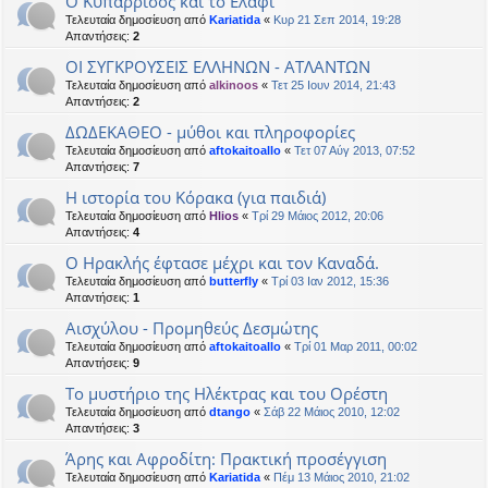
Ο Κυπάρρισος και το Ελάφι
Τελευταία δημοσίευση από
Kariatida
«
Κυρ 21 Σεπ 2014, 19:28
Απαντήσεις:
2
ΟΙ ΣΥΓΚΡΟΥΣΕΙΣ ΕΛΛΗΝΩΝ - ΑΤΛΑΝΤΩΝ
Τελευταία δημοσίευση από
alkinoos
«
Τετ 25 Ιουν 2014, 21:43
Απαντήσεις:
2
ΔΩΔΕΚΑΘΕΟ - μύθοι και πληροφορίες
Τελευταία δημοσίευση από
aftokaitoallo
«
Τετ 07 Αύγ 2013, 07:52
Απαντήσεις:
7
Η ιστορία του Κόρακα (για παιδιά)
Τελευταία δημοσίευση από
Hlios
«
Τρί 29 Μάιος 2012, 20:06
Απαντήσεις:
4
Ο Ηρακλής έφτασε μέχρι και τον Καναδά.
Τελευταία δημοσίευση από
butterfly
«
Τρί 03 Ιαν 2012, 15:36
Απαντήσεις:
1
Αισχύλου - Προμηθεύς Δεσμώτης
Τελευταία δημοσίευση από
aftokaitoallo
«
Τρί 01 Μαρ 2011, 00:02
Απαντήσεις:
9
Το μυστήριο της Ηλέκτρας και του Ορέστη
Τελευταία δημοσίευση από
dtango
«
Σάβ 22 Μάιος 2010, 12:02
Απαντήσεις:
3
Άρης και Αφροδίτη: Πρακτική προσέγγιση
Τελευταία δημοσίευση από
Kariatida
«
Πέμ 13 Μάιος 2010, 21:02