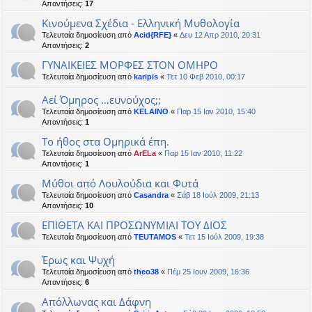
Απαντήσεις:
17
Κινούμενα Σχέδια - Ελληνική Μυθολογία
Τελευταία δημοσίευση από
Acid{RFE}
«
Δευ 12 Απρ 2010, 20:31
Απαντήσεις:
2
ΓΥΝΑΙΚΕΙΕΣ ΜΟΡΦΕΣ ΣΤΟΝ ΟΜΗΡΟ
Τελευταία δημοσίευση από
karipis
«
Τετ 10 Φεβ 2010, 00:17
Αεί Όμηρος …ευνούχος;;
Τελευταία δημοσίευση από
KELAINO
«
Παρ 15 Ιαν 2010, 15:40
Απαντήσεις:
1
Το ήθος στα Ομηρικά έπη.
Τελευταία δημοσίευση από
ArELa
«
Παρ 15 Ιαν 2010, 11:22
Απαντήσεις:
1
Μύθοι από Λουλούδια και Φυτά
Τελευταία δημοσίευση από
Casandra
«
Σάβ 18 Ιούλ 2009, 21:13
Απαντήσεις:
10
EΠΙΘΕΤΑ ΚΑΙ ΠΡΟΣΩΝΥΜΙΑΙ ΤΟΥ ΔΙΟΣ
Τελευταία δημοσίευση από
TEUTAMOS
«
Τετ 15 Ιούλ 2009, 19:38
Έρως και Ψυχή
Τελευταία δημοσίευση από
theo38
«
Πέμ 25 Ιουν 2009, 16:36
Απαντήσεις:
6
Απόλλωνας και Δάφνη