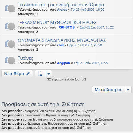
Το δίκαιο και η απονομή του στον Όμηρο.
Τελευταία δημοσίευση από
Aiolos
«
Τρί 26 Φεβ 2008, 16:00
Απαντήσεις:
1
"ΞΕΧΑΣΜΕΝΟΙ" ΜΥΘΟΛΟΓΙΚΟΙ ΗΡΩΕΣ
Τελευταία δημοσίευση από
_XRHSTOS_
«
Σάβ 01 Δεκ 2007, 15:22
Απαντήσεις:
2
ΟΝΟΜΑΤΑ ΣΚΑΝΔΙΝΑΥΙΚΗΣ ΜΥΘΟΛΟΓΙΑΣ
Τελευταία δημοσίευση από
chill
«
Πέμ 06 Σεπ 2007, 20:58
Απαντήσεις:
3
Τιτάνες
Τελευταία δημοσίευση από
Aegipan
«
Σάβ 21 Ιούλ 2007, 13:27
Νέο Θέμα
32 θέματα • Σελίδα
1
από
1
Μετάβαση σε
Προσβάσεις σε αυτή τη Δ. Συζήτηση
Δεν μπορείτε
να δημοσιεύετε νέα θέματα σε αυτή τη Δ. Συζήτηση
Δεν μπορείτε
να απαντάτε σε θέματα σε αυτή τη Δ. Συζήτηση
Δεν μπορείτε
να επεξεργάζεστε τις δημοσιεύσεις σας σε αυτή τη Δ. Συζήτηση
Δεν μπορείτε
να διαγράφετε τις δημοσιεύσεις σας σε αυτή τη Δ. Συζήτηση
Δεν μπορείτε
να επισυνάπτετε αρχεία σε αυτή τη Δ. Συζήτηση