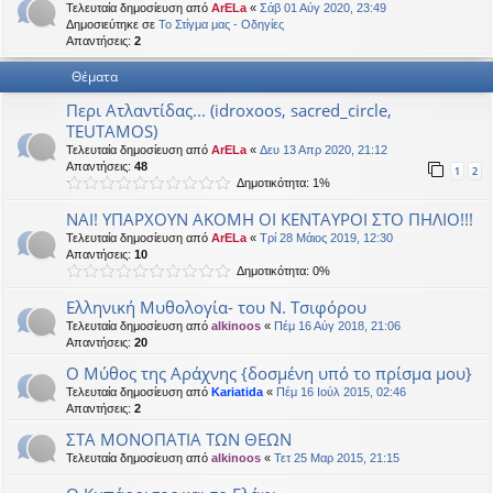
Τελευταία δημοσίευση από
ArELa
«
Σάβ 01 Αύγ 2020, 23:49
η
εις
Δημοσιεύτηκε σε
Το Στίγμα μας - Οδηγίες
Απαντήσεις:
2
Θέματα
Περι Ατλαντίδας... (idroxoos, sacred_circle,
TEUTAMOS)
Τελευταία δημοσίευση από
ArELa
«
Δευ 13 Απρ 2020, 21:12
Απαντήσεις:
48
1
2
Δημοτικότητα: 1%
ΝΑΙ! ΥΠΑΡΧΟΥΝ ΑΚΟΜΗ ΟΙ ΚΕΝΤΑΥΡΟΙ ΣΤΟ ΠΗΛΙΟ!!!
Τελευταία δημοσίευση από
ArELa
«
Τρί 28 Μάιος 2019, 12:30
Απαντήσεις:
10
Δημοτικότητα: 0%
Ελληνική Μυθολογία- του Ν. Τσιφόρου
Τελευταία δημοσίευση από
alkinoos
«
Πέμ 16 Αύγ 2018, 21:06
Απαντήσεις:
20
Ο Μύθος της Αράχνης {δοσμένη υπό το πρίσμα μου}
Τελευταία δημοσίευση από
Kariatida
«
Πέμ 16 Ιούλ 2015, 02:46
Απαντήσεις:
2
ΣΤΑ ΜΟΝΟΠΑΤΙΑ ΤΩΝ ΘΕΩΝ
Τελευταία δημοσίευση από
alkinoos
«
Τετ 25 Μαρ 2015, 21:15