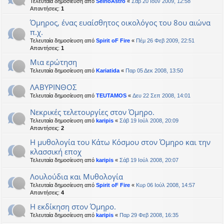
Τελευταία δημοσίευση από
SeirioAstro
«
Σάβ 20 Ιουν 2009, 12:58
Απαντήσεις:
1
Όμηρος, ένας ευαίσθητος οικολόγος του 8ου αιώνα
π.χ.
Τελευταία δημοσίευση από
Spirit oF Fire
«
Πέμ 26 Φεβ 2009, 22:51
Απαντήσεις:
1
Μια ερώτηση
Τελευταία δημοσίευση από
Kariatida
«
Παρ 05 Δεκ 2008, 13:50
ΛΑΒΥΡΙΝΘΟΣ
Τελευταία δημοσίευση από
TEUTAMOS
«
Δευ 22 Σεπ 2008, 14:01
Νεκρικές τελετουργίες στον Όμηρο.
Τελευταία δημοσίευση από
karipis
«
Σάβ 19 Ιούλ 2008, 20:09
Απαντήσεις:
2
Η μυθολογία του Κάτω Κόσμου στον Όμηρο και την
κλασσική εποχ
Τελευταία δημοσίευση από
karipis
«
Σάβ 19 Ιούλ 2008, 20:07
Λουλούδια και Μυθολογία
Τελευταία δημοσίευση από
Spirit oF Fire
«
Κυρ 06 Ιούλ 2008, 14:57
Απαντήσεις:
4
Η εκδίκηση στον Όμηρο.
Τελευταία δημοσίευση από
karipis
«
Παρ 29 Φεβ 2008, 16:35