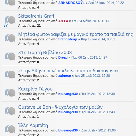
Τελευταία δημοσίευση από
ARKADROSOYL
«
Δευ 23 Ιουν 2014, 22:22
Απαντήσεις:
4
Skitsofrenis Graff
Τελευταία δημοσίευση από
ArELa
«
Σάβ 24 Μάιος 2014, 11:47
Απαντήσεις:
21
Μητέρα φωτογραφίζει με μαγικό τρόπο τα παιδιά της
Τελευταία δημοσίευση από
firefightergr
«
Κυρ 19 Ιαν 2014, 08:31
Απαντήσεις:
4
31η Γιορτή Βιβλίου 2008
Τελευταία δημοσίευση από
Dread
«
Παρ 06 Σεπ 2013, 14:27
Απαντήσεις:
8
«Στην Αθήνα οι νέοι κλαίνε από τα δακρυγόνα»
Τελευταία δημοσίευση από
axinosp
«
Δευ 25 Φεβ 2013, 12:20
Απαντήσεις:
2
Κατερίνα Γώγου
Τελευταία δημοσίευση από
blueangel30
«
Τετ 05 Δεκ 2012, 13:30
Απαντήσεις:
4
Gustave Le Bon - Ψυχολογία των μαζών
Τελευταία δημοσίευση από
blueangel30
«
Τρί 04 Δεκ 2012, 17:43
Απαντήσεις:
1
Έλλη Λαμπέτη
Τελευταία δημοσίευση από
blueangel30
«
Δευ 03 Δεκ 2012, 13:06
Απαντήσεις:
2