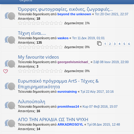
Όμορφες φωτογραφίες, εικόνες, ζωγραφιές...
Τελευταία δημοσίευση από
beyond the unknown
«
Τετ 20 Οκτ 2021, 22:37
Απαντήσεις:
18
Δημοτικότητα: 1%
Τέχνη είναι....
Τελευταία δημοσίευση από
vaskos
«
Τετ 11 Δεκ 2019, 01:01
Απαντήσεις:
135
1
2
3
4
5
6
Δημοτικότητα: 0%
My favourite videos
Τελευταία δημοσίευση από
georgeelvismichael_
«
Σάβ 08 Ιουν 2019, 22:00
Απαντήσεις:
3
Δημοτικότητα: 0%
Ευρωπαϊκό πρόγραμμα ArtS - Τέχνες &
Επιχειρηματικότητα
Τελευταία δημοσίευση από
eurotraining
«
Τρί 22 Αύγ 2017, 10:16
Λιλιπούπολη
Τελευταία δημοσίευση από
promitheas14
«
Κυρ 07 Φεβ 2016, 15:07
Απαντήσεις:
16
ΑΠΟ ΤΗΝ ΑΡΚΑΔΙΑ ΩΣ ΤΗΝ ΨΥΧΗ
Τελευταία δημοσίευση από
ARKADROSOYL
«
Τρί 08 Δεκ 2015, 12:48
Απαντήσεις:
14