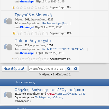
από
thanasispn
, Πέμ 13 Απρ 2023, 21:45
η
εις
Δημοτικότητα: 4%
Τραγούδια-Μουσική
Θέματα
:
361
,
Δημοσιεύσεις
:
8222
Τελευταία δημοσίευση:
Re: Μουσική με ήλιο...
από
BlueAngel
, Πέμ 29 Ιαν 2026, 22:08
Δημοτικότητα: 12%
Ποίηση-Λογοτεχνία
Θέματα
:
115
,
Δημοσιεύσεις
:
1054
Τελευταία δημοσίευση:
Re: ΜΙΚΡΕΣ ΙΣΤΟΡΙΕΣ ΓΙΑ ΜΕΓΑΛ…
από
thanasispn
, Σάβ 08 Οκτ 2022, 22:13
Δημοτικότητα: 1%
Αναζήτηση
Ειδική αναζήτηση
Νέο Θέμα
44 θέματα • Σελίδα
1
από
1
Ανακοινώσεις
Οδηγίες πλοήγησης στα ΙΔΕΟγραφήματα
Τελευταία δημοσίευση από
ArELa
«
Σάβ 01 Αύγ 2020, 23:49
Δημοσιεύτηκε σε
Το Στίγμα μας - Οδηγίες
Απαντήσεις:
2
Θέματα