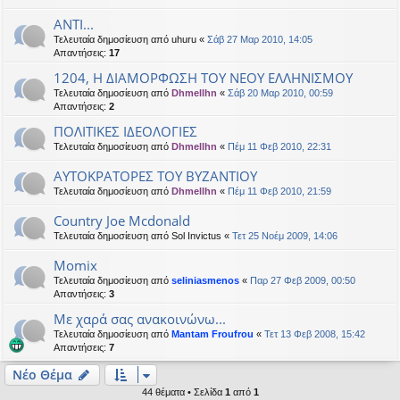
ANTI...
Τελευταία δημοσίευση από
uhuru
«
Σάβ 27 Μαρ 2010, 14:05
Απαντήσεις:
17
1204, Η ΔΙΑΜΟΡΦΩΣΗ ΤΟΥ ΝΕΟΥ ΕΛΛΗΝΙΣΜΟΥ
Τελευταία δημοσίευση από
Dhmellhn
«
Σάβ 20 Μαρ 2010, 00:59
Απαντήσεις:
2
ΠΟΛΙΤΙΚΕΣ ΙΔΕΟΛΟΓΙΕΣ
Τελευταία δημοσίευση από
Dhmellhn
«
Πέμ 11 Φεβ 2010, 22:31
ΑΥΤΟΚΡΑΤΟΡΕΣ ΤΟΥ ΒΥΖΑΝΤΙΟΥ
Τελευταία δημοσίευση από
Dhmellhn
«
Πέμ 11 Φεβ 2010, 21:59
Country Joe Mcdonald
Τελευταία δημοσίευση από
Sol Invictus
«
Τετ 25 Νοέμ 2009, 14:06
Momix
Τελευταία δημοσίευση από
seliniasmenos
«
Παρ 27 Φεβ 2009, 00:50
Απαντήσεις:
3
Mε χαρά σας ανακοινώνω...
Τελευταία δημοσίευση από
Mantam Froufrou
«
Τετ 13 Φεβ 2008, 15:42
Απαντήσεις:
7
Νέο Θέμα
44 θέματα • Σελίδα
1
από
1