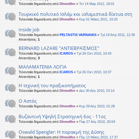
Τελευταία δημοσίευση από
Dhmellhn
«
Τετ 14 Μαρ 2012, 18:01
Τουρκικό πολιτικό Ισλάμ και ισλαμιστικά δίκτυα στη
Τελευταία δημοσίευση από
Dhmellhn
«
Κυρ 01 Μάιος 2011, 19:25
inside job
Τελευταία δημοσίευση από
PELTASTIS VARNAVAS
«
Τρί 19 Απρ 2011, 12:36
Απαντήσεις:
1
BERNARD LAZARE "ΑΝΤΙΕΒΡΑΪΣΜΟΣ"
Τελευταία δημοσίευση από
ICAROS
«
Τρί 26 Οκτ 2010, 10:43
Απαντήσεις:
3
ΜΑΛΑΜΑΤΕΝΙΑ ΛΟΓΙΑ
Τελευταία δημοσίευση από
ICAROS
«
Τρί 26 Οκτ 2010, 10:37
Απαντήσεις:
1
Η τεχνική του πραξικοπήματος
Τελευταία δημοσίευση από
Dhmellhn
«
Δευ 30 Αύγ 2010, 23:14
Ο Αστός
Τελευταία δημοσίευση από
Dhmellhn
«
Κυρ 29 Αύγ 2010, 01:28
Βυζαντινή Υψηλή Στρατηγική 6ος - 11ος
Τελευταία δημοσίευση από
Dhmellhn
«
Παρ 27 Αύγ 2010, 20:04
Oswald Spengler: Η παρακμή της Δύσης
Τελευταία δημοσίευση από
Dhmellhn
«
Πέμ 13 Μάιος 2010, 17:37