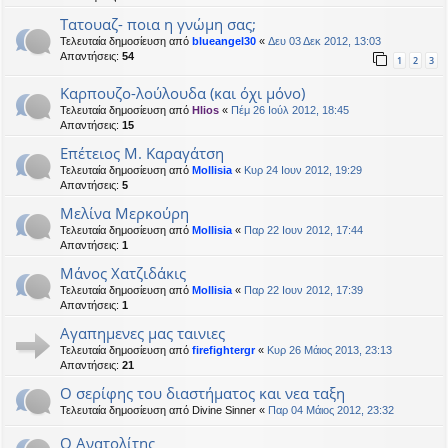
Tατουαζ- ποια η γνώμη σας;
Τελευταία δημοσίευση από
blueangel30
«
Δευ 03 Δεκ 2012, 13:03
Απαντήσεις:
54
1
2
3
Καρπουζο-λούλουδα (και όχι μόνο)
Τελευταία δημοσίευση από
Hlios
«
Πέμ 26 Ιούλ 2012, 18:45
Απαντήσεις:
15
Επέτειος Μ. Καραγάτση
Τελευταία δημοσίευση από
Mollisia
«
Κυρ 24 Ιουν 2012, 19:29
Απαντήσεις:
5
Μελίνα Μερκούρη
Τελευταία δημοσίευση από
Mollisia
«
Παρ 22 Ιουν 2012, 17:44
Απαντήσεις:
1
Μάνος Χατζιδάκις
Τελευταία δημοσίευση από
Mollisia
«
Παρ 22 Ιουν 2012, 17:39
Απαντήσεις:
1
Αγαπημενες μας ταινιες
Τελευταία δημοσίευση από
firefightergr
«
Κυρ 26 Μάιος 2013, 23:13
Απαντήσεις:
21
Ο σερίφης του διαστήματος και νεα ταξη
Τελευταία δημοσίευση από
Divine Sinner
«
Παρ 04 Μάιος 2012, 23:32
Ο Ανατολίτης