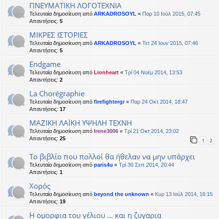
ΠΝΕΥΜΑΤΙΚΗ ΛΟΓΟΤΕΧΝΙΑ
Τελευταία δημοσίευση από
ARKADROSOYL
«
Παρ 10 Ιούλ 2015, 07:45
Απαντήσεις:
5
ΜΙΚΡΕΣ ΙΣΤΟΡΙΕΣ
Τελευταία δημοσίευση από
ARKADROSOYL
«
Τετ 24 Ιουν 2015, 07:46
Απαντήσεις:
5
Endgame
Τελευταία δημοσίευση από
Lionheart
«
Τρί 04 Νοέμ 2014, 13:53
Απαντήσεις:
2
La Chorégraphie
Τελευταία δημοσίευση από
firefightergr
«
Παρ 24 Οκτ 2014, 18:47
Απαντήσεις:
17
ΜΑΖΙΚΗ ΛΑΪΚΗ ΥΨΗΛΗ ΤΕΧΝΗ
Τελευταία δημοσίευση από
Irene3006
«
Τρί 21 Οκτ 2014, 23:02
Απαντήσεις:
25
1
2
Το βιβλίο που πολλοί θα ήθελαν να μην υπάρχει
Τελευταία δημοσίευση από
paris4u
«
Τρί 30 Σεπ 2014, 20:44
Απαντήσεις:
1
Xορός
Τελευταία δημοσίευση από
beyond the unknown
«
Κυρ 13 Ιούλ 2014, 16:15
Απαντήσεις:
19
Η ομορφια του γέλιου ... και η ζυγαρια