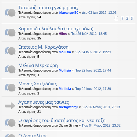
Tατουαζ- ποια η γνώμη σας;
Τελευταία δημοσίευση από
blueangel30
«
Δευ 03 Δεκ 2012, 13:03
Απαντήσεις:
54
1
2
3
Καρπουζο-λούλουδα (και όχι μόνο)
Τελευταία δημοσίευση από
Hlios
«
Πέμ 26 Ιούλ 2012, 18:45
Απαντήσεις:
15
Επέτειος Μ. Καραγάτση
Τελευταία δημοσίευση από
Mollisia
«
Κυρ 24 Ιουν 2012, 19:29
Απαντήσεις:
5
Μελίνα Μερκούρη
Τελευταία δημοσίευση από
Mollisia
«
Παρ 22 Ιουν 2012, 17:44
Απαντήσεις:
1
Μάνος Χατζιδάκις
Τελευταία δημοσίευση από
Mollisia
«
Παρ 22 Ιουν 2012, 17:39
Απαντήσεις:
1
Αγαπημενες μας ταινιες
Τελευταία δημοσίευση από
firefightergr
«
Κυρ 26 Μάιος 2013, 23:13
Απαντήσεις:
21
Ο σερίφης του διαστήματος και νεα ταξη
Τελευταία δημοσίευση από
Divine Sinner
«
Παρ 04 Μάιος 2012, 23:32
Ο Ανατολίτης