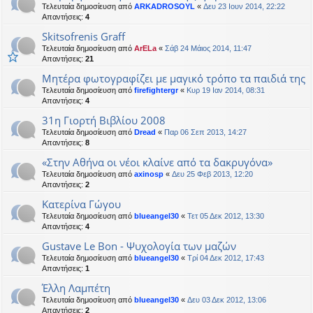
Τελευταία δημοσίευση από
ARKADROSOYL
«
Δευ 23 Ιουν 2014, 22:22
Απαντήσεις:
4
Skitsofrenis Graff
Τελευταία δημοσίευση από
ArELa
«
Σάβ 24 Μάιος 2014, 11:47
Απαντήσεις:
21
Μητέρα φωτογραφίζει με μαγικό τρόπο τα παιδιά της
Τελευταία δημοσίευση από
firefightergr
«
Κυρ 19 Ιαν 2014, 08:31
Απαντήσεις:
4
31η Γιορτή Βιβλίου 2008
Τελευταία δημοσίευση από
Dread
«
Παρ 06 Σεπ 2013, 14:27
Απαντήσεις:
8
«Στην Αθήνα οι νέοι κλαίνε από τα δακρυγόνα»
Τελευταία δημοσίευση από
axinosp
«
Δευ 25 Φεβ 2013, 12:20
Απαντήσεις:
2
Κατερίνα Γώγου
Τελευταία δημοσίευση από
blueangel30
«
Τετ 05 Δεκ 2012, 13:30
Απαντήσεις:
4
Gustave Le Bon - Ψυχολογία των μαζών
Τελευταία δημοσίευση από
blueangel30
«
Τρί 04 Δεκ 2012, 17:43
Απαντήσεις:
1
Έλλη Λαμπέτη
Τελευταία δημοσίευση από
blueangel30
«
Δευ 03 Δεκ 2012, 13:06
Απαντήσεις:
2