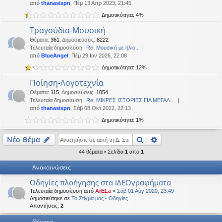
από
thanasispn
, Πέμ 13 Απρ 2023, 21:45
η
εις
Δημοτικότητα: 4%
Τραγούδια-Μουσική
Θέματα
:
361
,
Δημοσιεύσεις
:
8222
Τελευταία δημοσίευση:
Re: Μουσική με ήλιο...
από
BlueAngel
, Πέμ 29 Ιαν 2026, 22:08
Δημοτικότητα: 12%
Ποίηση-Λογοτεχνία
Θέματα
:
115
,
Δημοσιεύσεις
:
1054
Τελευταία δημοσίευση:
Re: ΜΙΚΡΕΣ ΙΣΤΟΡΙΕΣ ΓΙΑ ΜΕΓΑΛ…
από
thanasispn
, Σάβ 08 Οκτ 2022, 22:13
Δημοτικότητα: 1%
Αναζήτηση
Ειδική αναζήτηση
Νέο Θέμα
44 θέματα • Σελίδα
1
από
1
Ανακοινώσεις
Οδηγίες πλοήγησης στα ΙΔΕΟγραφήματα
Τελευταία δημοσίευση από
ArELa
«
Σάβ 01 Αύγ 2020, 23:49
Δημοσιεύτηκε σε
Το Στίγμα μας - Οδηγίες
Απαντήσεις:
2
Θέματα