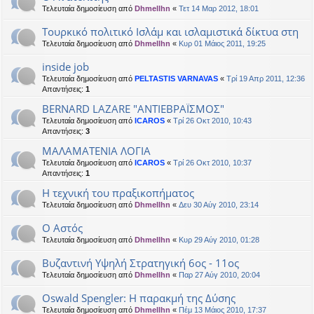
Τελευταία δημοσίευση από
Dhmellhn
«
Τετ 14 Μαρ 2012, 18:01
Τουρκικό πολιτικό Ισλάμ και ισλαμιστικά δίκτυα στη
Τελευταία δημοσίευση από
Dhmellhn
«
Κυρ 01 Μάιος 2011, 19:25
inside job
Τελευταία δημοσίευση από
PELTASTIS VARNAVAS
«
Τρί 19 Απρ 2011, 12:36
Απαντήσεις:
1
BERNARD LAZARE "ΑΝΤΙΕΒΡΑΪΣΜΟΣ"
Τελευταία δημοσίευση από
ICAROS
«
Τρί 26 Οκτ 2010, 10:43
Απαντήσεις:
3
ΜΑΛΑΜΑΤΕΝΙΑ ΛΟΓΙΑ
Τελευταία δημοσίευση από
ICAROS
«
Τρί 26 Οκτ 2010, 10:37
Απαντήσεις:
1
Η τεχνική του πραξικοπήματος
Τελευταία δημοσίευση από
Dhmellhn
«
Δευ 30 Αύγ 2010, 23:14
Ο Αστός
Τελευταία δημοσίευση από
Dhmellhn
«
Κυρ 29 Αύγ 2010, 01:28
Βυζαντινή Υψηλή Στρατηγική 6ος - 11ος
Τελευταία δημοσίευση από
Dhmellhn
«
Παρ 27 Αύγ 2010, 20:04
Oswald Spengler: Η παρακμή της Δύσης
Τελευταία δημοσίευση από
Dhmellhn
«
Πέμ 13 Μάιος 2010, 17:37