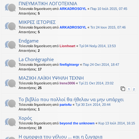
ΠΝΕΥΜΑΤΙΚΗ ΛΟΓΟΤΕΧΝΙΑ
Τελευταία δημοσίευση από
ARKADROSOYL
«
Παρ 10 Ιούλ 2015, 07:45
Απαντήσεις:
5
ΜΙΚΡΕΣ ΙΣΤΟΡΙΕΣ
Τελευταία δημοσίευση από
ARKADROSOYL
«
Τετ 24 Ιουν 2015, 07:46
Απαντήσεις:
5
Endgame
Τελευταία δημοσίευση από
Lionheart
«
Τρί 04 Νοέμ 2014, 13:53
Απαντήσεις:
2
La Chorégraphie
Τελευταία δημοσίευση από
firefightergr
«
Παρ 24 Οκτ 2014, 18:47
Απαντήσεις:
17
ΜΑΖΙΚΗ ΛΑΪΚΗ ΥΨΗΛΗ ΤΕΧΝΗ
Τελευταία δημοσίευση από
Irene3006
«
Τρί 21 Οκτ 2014, 23:02
Απαντήσεις:
25
1
2
Το βιβλίο που πολλοί θα ήθελαν να μην υπάρχει
Τελευταία δημοσίευση από
paris4u
«
Τρί 30 Σεπ 2014, 20:44
Απαντήσεις:
1
Xορός
Τελευταία δημοσίευση από
beyond the unknown
«
Κυρ 13 Ιούλ 2014, 16:15
Απαντήσεις:
19
Η ομορφια του γέλιου ... και η ζυγαρια