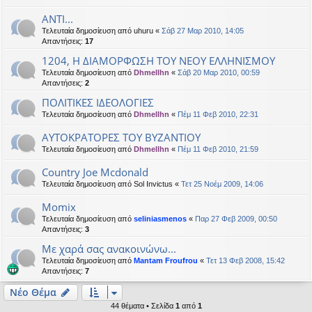
ANTI...
Τελευταία δημοσίευση από
uhuru
«
Σάβ 27 Μαρ 2010, 14:05
Απαντήσεις:
17
1204, Η ΔΙΑΜΟΡΦΩΣΗ ΤΟΥ ΝΕΟΥ ΕΛΛΗΝΙΣΜΟΥ
Τελευταία δημοσίευση από
Dhmellhn
«
Σάβ 20 Μαρ 2010, 00:59
Απαντήσεις:
2
ΠΟΛΙΤΙΚΕΣ ΙΔΕΟΛΟΓΙΕΣ
Τελευταία δημοσίευση από
Dhmellhn
«
Πέμ 11 Φεβ 2010, 22:31
ΑΥΤΟΚΡΑΤΟΡΕΣ ΤΟΥ ΒΥΖΑΝΤΙΟΥ
Τελευταία δημοσίευση από
Dhmellhn
«
Πέμ 11 Φεβ 2010, 21:59
Country Joe Mcdonald
Τελευταία δημοσίευση από
Sol Invictus
«
Τετ 25 Νοέμ 2009, 14:06
Momix
Τελευταία δημοσίευση από
seliniasmenos
«
Παρ 27 Φεβ 2009, 00:50
Απαντήσεις:
3
Mε χαρά σας ανακοινώνω...
Τελευταία δημοσίευση από
Mantam Froufrou
«
Τετ 13 Φεβ 2008, 15:42
Απαντήσεις:
7
Νέο Θέμα
44 θέματα • Σελίδα
1
από
1