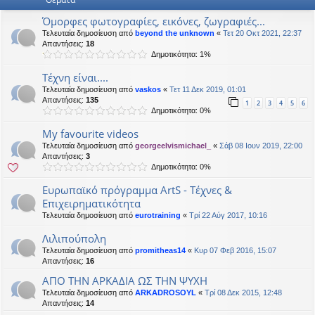
Όμορφες φωτογραφίες, εικόνες, ζωγραφιές...
Τελευταία δημοσίευση από
beyond the unknown
«
Τετ 20 Οκτ 2021, 22:37
Απαντήσεις:
18
Δημοτικότητα: 1%
Τέχνη είναι....
Τελευταία δημοσίευση από
vaskos
«
Τετ 11 Δεκ 2019, 01:01
Απαντήσεις:
135
1
2
3
4
5
6
Δημοτικότητα: 0%
My favourite videos
Τελευταία δημοσίευση από
georgeelvismichael_
«
Σάβ 08 Ιουν 2019, 22:00
Απαντήσεις:
3
Δημοτικότητα: 0%
Ευρωπαϊκό πρόγραμμα ArtS - Τέχνες &
Επιχειρηματικότητα
Τελευταία δημοσίευση από
eurotraining
«
Τρί 22 Αύγ 2017, 10:16
Λιλιπούπολη
Τελευταία δημοσίευση από
promitheas14
«
Κυρ 07 Φεβ 2016, 15:07
Απαντήσεις:
16
ΑΠΟ ΤΗΝ ΑΡΚΑΔΙΑ ΩΣ ΤΗΝ ΨΥΧΗ
Τελευταία δημοσίευση από
ARKADROSOYL
«
Τρί 08 Δεκ 2015, 12:48
Απαντήσεις:
14