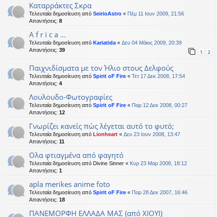
Καταρράκτες Σκρα
Τελευταία δημοσίευση από
SeirioAstro
«
Πέμ 11 Ιουν 2009, 21:56
Απαντήσεις:
8
A f r i c a ...
Τελευταία δημοσίευση από
Kariatida
«
Δευ 04 Μάιος 2009, 20:39
Απαντήσεις:
39
1
2
Παιχνιδίσματα με τον Ήλιο στους Δελφούς
Τελευταία δημοσίευση από
Spirit oF Fire
«
Τετ 17 Δεκ 2008, 17:54
Απαντήσεις:
4
Λουλουδο-Φωτογραφίες
Τελευταία δημοσίευση από
Spirit oF Fire
«
Παρ 12 Δεκ 2008, 00:27
Απαντήσεις:
12
Γνωρίζει κανείς πώς λέγεται αυτό το φυτό;
Τελευταία δημοσίευση από
Lionheart
«
Δευ 23 Ιουν 2008, 13:47
Απαντήσεις:
11
Ολα φτιαγμένα από φαγητό
Τελευταία δημοσίευση από
Divine Sinner
«
Κυρ 23 Μαρ 2008, 18:12
Απαντήσεις:
1
apla merikes anime foto
Τελευταία δημοσίευση από
Spirit oF Fire
«
Παρ 28 Δεκ 2007, 16:46
Απαντήσεις:
18
ΠΑΝΕΜΟΡΦΗ ΕΛΛΑΔΑ ΜΑΣ (από ΧΙΟΥΙ)