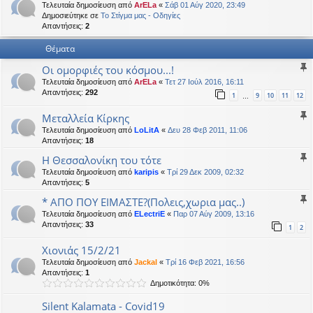
Τελευταία δημοσίευση από
ArELa
«
Σάβ 01 Αύγ 2020, 23:49
η
εις
Δημοσιεύτηκε σε
Το Στίγμα μας - Οδηγίες
Απαντήσεις:
2
Θέματα
Οι ομορφιές του κόσμου...!
Τελευταία δημοσίευση από
ArELa
«
Τετ 27 Ιούλ 2016, 16:11
Απαντήσεις:
292
1
9
10
11
12
…
Μεταλλεία Κίρκης
Τελευταία δημοσίευση από
LoLitA
«
Δευ 28 Φεβ 2011, 11:06
Απαντήσεις:
18
Η Θεσσαλονίκη του τότε
Τελευταία δημοσίευση από
karipis
«
Τρί 29 Δεκ 2009, 02:32
Απαντήσεις:
5
* AΠΟ ΠΟΥ ΕΙΜΑΣΤΕ?(Πολεις,χωρια μας..)
Τελευταία δημοσίευση από
ELectriE
«
Παρ 07 Αύγ 2009, 13:16
Απαντήσεις:
33
1
2
Χιονιάς 15/2/21
Τελευταία δημοσίευση από
Jackal
«
Τρί 16 Φεβ 2021, 16:56
Απαντήσεις:
1
Δημοτικότητα: 0%
Silent Kalamata - Covid19