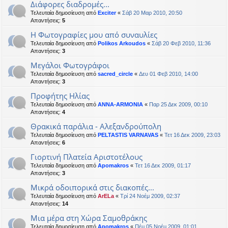
Διάφορες διαδρομές...
Τελευταία δημοσίευση από
Exciter
«
Σάβ 20 Μαρ 2010, 20:50
Απαντήσεις:
5
Η Φωτογραφίες μου από συναυλίες
Τελευταία δημοσίευση από
Polikos Arkoudos
«
Σάβ 20 Φεβ 2010, 11:36
Απαντήσεις:
3
Μεγάλοι Φωτογράφοι
Τελευταία δημοσίευση από
sacred_circle
«
Δευ 01 Φεβ 2010, 14:00
Απαντήσεις:
3
Προφήτης Ηλίας
Τελευταία δημοσίευση από
ANNA-ARMONIA
«
Παρ 25 Δεκ 2009, 00:10
Απαντήσεις:
4
Θρακικά παράλια - Αλεξανδρούπολη
Τελευταία δημοσίευση από
PELTASTIS VARNAVAS
«
Τετ 16 Δεκ 2009, 23:03
Απαντήσεις:
6
Γιορτινή Πλατεία Αριστοτέλους
Τελευταία δημοσίευση από
Apomakros
«
Τετ 16 Δεκ 2009, 01:17
Απαντήσεις:
3
Μικρά οδοιπορικά στις διακοπές...
Τελευταία δημοσίευση από
ArELa
«
Τρί 24 Νοέμ 2009, 02:37
Απαντήσεις:
14
Μια μέρα στη Χώρα Σαμοθράκης
Τελευταία δημοσίευση από
Apomakros
«
Πέμ 05 Νοέμ 2009, 01:01