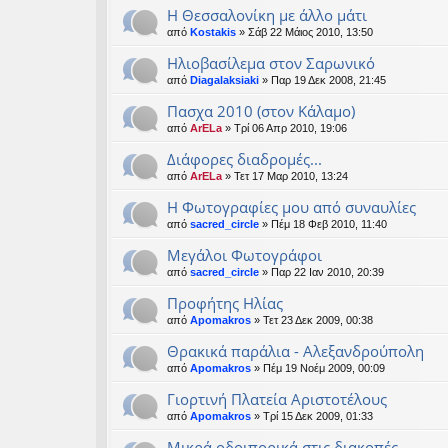
Η Θεσσαλονίκη με άλλο μάτι
από
Kostakis
» Σάβ 22 Μάιος 2010, 13:50
Ηλιοβασίλεμα στον Σαρωνικό
από
Diagalaksiaki
» Παρ 19 Δεκ 2008, 21:45
Πασχα 2010 (στον Κάλαμο)
από
ArELa
» Τρί 06 Απρ 2010, 19:06
Διάφορες διαδρομές...
από
ArELa
» Τετ 17 Μαρ 2010, 13:24
Η Φωτογραφίες μου από συναυλίες
από
sacred_circle
» Πέμ 18 Φεβ 2010, 11:40
Μεγάλοι Φωτογράφοι
από
sacred_circle
» Παρ 22 Ιαν 2010, 20:39
Προφήτης Ηλίας
από
Apomakros
» Τετ 23 Δεκ 2009, 00:38
Θρακικά παράλια - Αλεξανδρούπολη
από
Apomakros
» Πέμ 19 Νοέμ 2009, 00:09
Γιορτινή Πλατεία Αριστοτέλους
από
Apomakros
» Τρί 15 Δεκ 2009, 01:33
Μικρά οδοιπορικά στις διακοπές...