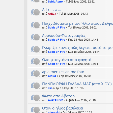
από
SeirioAstro
» Τρί 09 Ιουν 2009, 12:51
A f r i c a ...
από
ArELa
» Τρί 18 Μαρ 2008, 04:43
Παιχνιδίσματα με τον Ήλιο στους Δελφ
από
Spirit oF Fire
» Τρί 15 Απρ 2008, 14:01
Λουλουδο-Φωτογραφίες
από
Spirit oF Fire
» Παρ 14 Μαρ 2008, 14:48
Γνωρίζει κανείς πώς λέγεται αυτό το φυ
από
Spirit oF Fire
» Κυρ 18 Μάιος 2008, 14:44
Ολα φτιαγμένα από φαγητό
από
Spirit oF Fire
» Κυρ 23 Μαρ 2008, 14:14
apla merikes anime foto
από
Cloud
» Σάβ 19 Μάιος 2007, 15:00
ΠΑΝΕΜΟΡΦΗ ΕΛΛΑΔΑ ΜΑΣ (από ΧΙΟΥΙ)
από
elia
» Τρί 17 Απρ 2007, 13:05
Φωτο απο Αβαταρ
από
AVATARGR
» Σάβ 02 Ιουν 2007, 21:10
Οταν ο ηλιος βασιλευει
από
minoraki
» Δευ 04 Ιουν 2007, 15:12