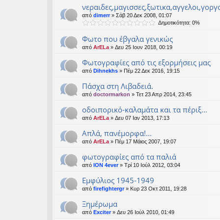
νεραιδες,μαγισσες,ξωτικα,αγγελοι,γοργ
από
dimerr
» Σάβ 20 Δεκ 2008, 01:07
Δημοτικότητα: 0%
Φωτο που έβγαλα γενικώς
από
ArELa
» Δευ 25 Ιουν 2018, 00:19
Φωτογραφίες από τις εξορμήσεις μας
από
Dihnekhs
» Πέμ 22 Δεκ 2016, 19:15
Πάσχα στη Λιβαδειά.
από
doctormarkon
» Τετ 23 Απρ 2014, 23:45
οδοιπορικό-καλαμάτα και τα πέριξ...
από
ArELa
» Δευ 07 Ιαν 2013, 17:13
Απλά, πανέμορφα!...
από
ArELa
» Πέμ 17 Μάιος 2007, 19:07
φωτογραφίες από τα παλιά
από
ION 4ever
» Τρί 10 Ιούλ 2012, 03:04
Εμφύλιος 1945-1949
από
firefightergr
» Κυρ 23 Οκτ 2011, 19:28
Ξημέρωμα
από
Exciter
» Δευ 26 Ιούλ 2010, 01:49