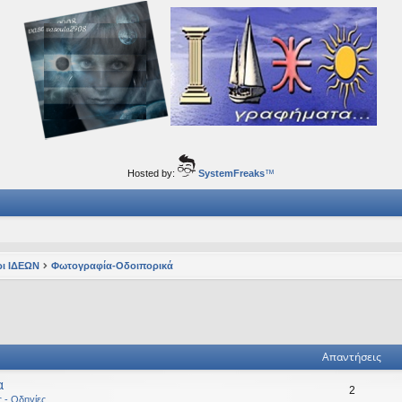
ορφα ταξίδια του νού...
Hosted by:
SystemFreaks
™
ι ΙΔΕΩΝ
Φωτογραφία-Οδοιπορικά
ηση
ική αναζήτηση
Απαντήσεις
α
2
ς - Οδηγίες