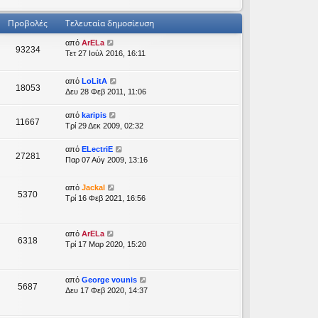
Προβολές
Τελευταία δημοσίευση
από
ArELa
93234
Τετ 27 Ιούλ 2016, 16:11
από
LoLitA
18053
Δευ 28 Φεβ 2011, 11:06
από
karipis
11667
Τρί 29 Δεκ 2009, 02:32
από
ELectriE
27281
Παρ 07 Αύγ 2009, 13:16
από
Jackal
5370
Τρί 16 Φεβ 2021, 16:56
από
ArELa
6318
Τρί 17 Μαρ 2020, 15:20
από
George vounis
5687
Δευ 17 Φεβ 2020, 14:37