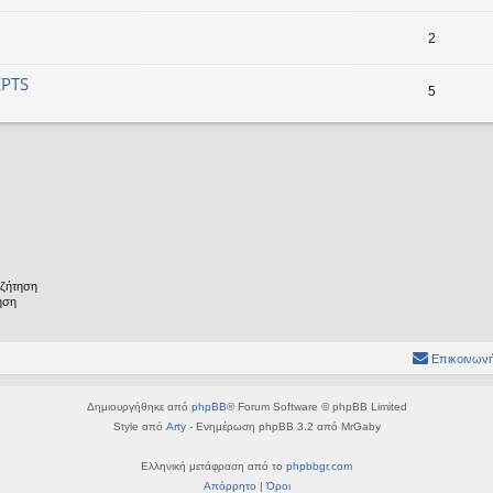
2
PTS
5
υζήτηση
ηση
Επικοινωνή
Δημιουργήθηκε από
phpBB
® Forum Software © phpBB Limited
Style από
Arty
- Ενημέρωση phpBB 3.2 από MrGaby
Ελληνική μετάφραση από το
phpbbgr.com
Απόρρητο
|
Όροι