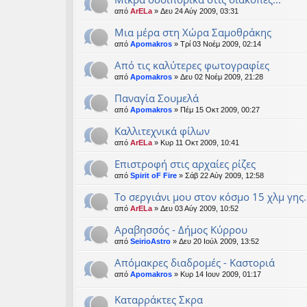
από
ArELa
» Δευ 24 Αύγ 2009, 03:31
Μια μέρα στη Χώρα Σαμοθράκης
από
Apomakros
» Τρί 03 Νοέμ 2009, 02:14
Από τις καλύτερες φωτογραφίες
από
Apomakros
» Δευ 02 Νοέμ 2009, 21:28
Παναγία Σουμελά
από
Apomakros
» Πέμ 15 Οκτ 2009, 00:27
Kαλλιτεχνικά φίλων
από
ArELa
» Κυρ 11 Οκτ 2009, 10:41
Επιστροφή στις αρχαίες ρίζες
από
Spirit oF Fire
» Σάβ 22 Αύγ 2009, 12:58
To σεργιάνι μου στον κόσμο 15 χλμ γης.
από
ArELa
» Δευ 03 Αύγ 2009, 10:52
Αραβησσός - Δήμος Κύρρου
από
SeirioAstro
» Δευ 20 Ιούλ 2009, 13:52
Απόμακρες διαδρομές - Καστοριά
από
Apomakros
» Κυρ 14 Ιουν 2009, 01:17
Καταρράκτες Σκρα