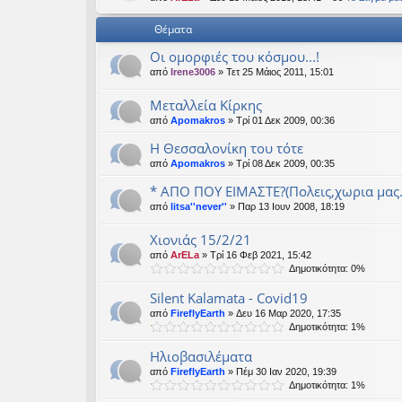
εις
Θέματα
Οι ομορφιές του κόσμου...!
από
Irene3006
» Τετ 25 Μάιος 2011, 15:01
Μεταλλεία Κίρκης
από
Apomakros
» Τρί 01 Δεκ 2009, 00:36
Η Θεσσαλονίκη του τότε
από
Apomakros
» Τρί 08 Δεκ 2009, 00:35
* AΠΟ ΠΟΥ ΕΙΜΑΣΤΕ?(Πολεις,χωρια μας.
από
litsa''never''
» Παρ 13 Ιουν 2008, 18:19
Χιονιάς 15/2/21
από
ArELa
» Τρί 16 Φεβ 2021, 15:42
Δημοτικότητα: 0%
Silent Kalamata - Covid19
από
FireflyEarth
» Δευ 16 Μαρ 2020, 17:35
Δημοτικότητα: 1%
Ηλιοβασιλέματα
από
FireflyEarth
» Πέμ 30 Ιαν 2020, 19:39
Δημοτικότητα: 1%