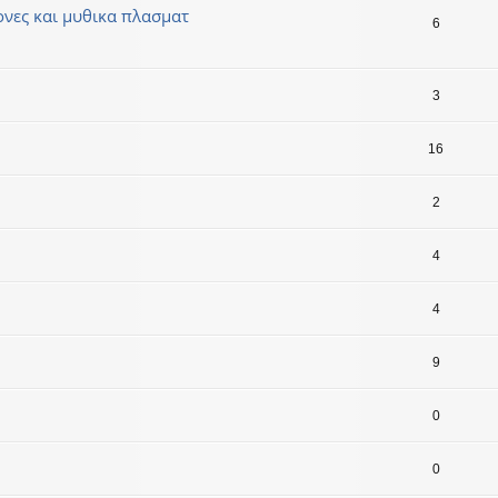
ονες και μυθικα πλασματ
6
3
16
2
4
4
9
0
0