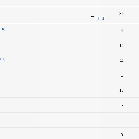
39
1
2
ούς
4
12
τό;
11
1
18
5
1
0