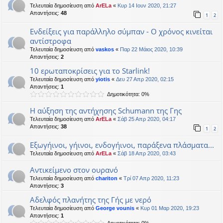
Τελευταία δημοσίευση από
ArELa
«
Κυρ 14 Ιουν 2020, 21:27
Απαντήσεις:
48
1
2
Ενδείξεις για παράλληλο σύμπαν - Ο χρόνος κινείται
αντίστροφα
Τελευταία δημοσίευση από
vaskos
«
Παρ 22 Μάιος 2020, 10:39
Απαντήσεις:
2
10 ερωταποκρίσεις για το Starlink!
Τελευταία δημοσίευση από
yiotis
«
Δευ 27 Απρ 2020, 02:15
Απαντήσεις:
1
Δημοτικότητα: 0%
Η αύξηση της αντήχησης Schumann της Γης
Τελευταία δημοσίευση από
ArELa
«
Σάβ 25 Απρ 2020, 04:17
Απαντήσεις:
38
1
2
Εξωγήινοι, γήινοι, ενδογήινοι, παράξενα πλάσματα...
Τελευταία δημοσίευση από
ArELa
«
Σάβ 18 Απρ 2020, 03:43
Αντικείμενο στον ουρανό
Τελευταία δημοσίευση από
chariton
«
Τρί 07 Απρ 2020, 11:23
Απαντήσεις:
3
Αδελφός πλανήτης της Γής με νερό
Τελευταία δημοσίευση από
George vounis
«
Κυρ 01 Μαρ 2020, 19:23
Απαντήσεις:
1