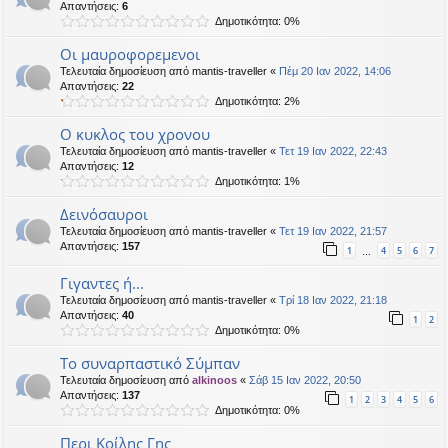
Απαντήσεις:
6
Δημοτικότητα: 0%
Οι μαυροφορεμενοι
Τελευταία δημοσίευση από
mantis-traveller
«
Πέμ 20 Ιαν 2022, 14:06
Απαντήσεις:
22
Δημοτικότητα: 2%
Ο κυκλος του χρονου
Τελευταία δημοσίευση από
mantis-traveller
«
Τετ 19 Ιαν 2022, 22:43
Απαντήσεις:
12
Δημοτικότητα: 1%
Δεινόσαυροι
Τελευταία δημοσίευση από
mantis-traveller
«
Τετ 19 Ιαν 2022, 21:57
Απαντήσεις:
157
1
4
5
6
7
…
Γιγαντες ή...
Τελευταία δημοσίευση από
mantis-traveller
«
Τρί 18 Ιαν 2022, 21:18
Απαντήσεις:
40
1
2
Δημοτικότητα: 0%
Το συναρπαστικό Σύμπαν
Τελευταία δημοσίευση από
alkinoos
«
Σάβ 15 Ιαν 2022, 20:50
Απαντήσεις:
137
1
2
3
4
5
6
Δημοτικότητα: 0%
Περι Κοίλης Γης