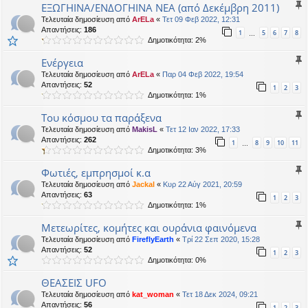
EΞΩΓΗΙΝΑ/ΕΝΔΟΓΗΙΝΑ ΝΕΑ (από Δεκέμβρη 2011)
Τελευταία δημοσίευση από
ArELa
«
Τετ 09 Φεβ 2022, 12:31
Απαντήσεις:
186
1
5
6
7
8
…
Δημοτικότητα: 2%
Ενέργεια
Τελευταία δημοσίευση από
ArELa
«
Παρ 04 Φεβ 2022, 19:54
Απαντήσεις:
52
1
2
3
Δημοτικότητα: 1%
Του κόσμου τα παράξενα
Τελευταία δημοσίευση από
MakisL
«
Τετ 12 Ιαν 2022, 17:33
Απαντήσεις:
262
1
8
9
10
11
…
Δημοτικότητα: 3%
Φωτιές, εμπρησμοί κ.α
Τελευταία δημοσίευση από
Jackal
«
Κυρ 22 Αύγ 2021, 20:59
Απαντήσεις:
63
1
2
3
Δημοτικότητα: 1%
Μετεωρίτες, κομήτες και ουράνια φαινόμενα
Τελευταία δημοσίευση από
FireflyEarth
«
Τρί 22 Σεπ 2020, 15:28
Απαντήσεις:
52
1
2
3
Δημοτικότητα: 0%
ΘΕΑΣΕΙΣ UFO
Τελευταία δημοσίευση από
kat_woman
«
Τετ 18 Δεκ 2024, 09:21
Απαντήσεις:
56
1
2
3