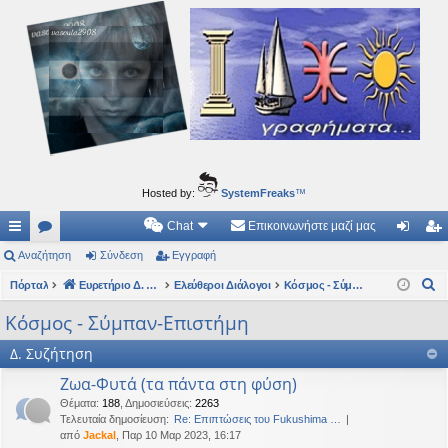
Ιδεογραφήματα
Αυτός ο τόπος φιλοδοξεί να ανοίγει μονοπάτια για τα συναρπαστικά και όμορφα ταξίδια του
νού...
Hosted by:
SystemFreaks
™
Chat
Επικοινωνήστε μαζί μας
ρή
Αναζήτηση
.
Σύνδεση
Εγγραφή
ύν
γγ
Α
γο
Πόρταλ
Συ
Ευρετήριο Δ. Συζήτησης
Ελεύθεροι Διάλογοι
Κόσμος - Σύμπαν-Επιστήμη
δε
ρα
ν
ρε
ζη
ση
φ
Κόσμος - Σύμπαν-Επιστήμη
α
ς
τή
ή
Δ. Συζήτηση
ζ
ή
συ
σε
Ζωα-Φυτά (τα πάντα στη φύση)
τ
Θέματα
:
188
,
Δημοσιεύσεις
:
2263
νδ
ις
η
Τελευταία δημοσίευση:
Re: Επιπτώσεις του Fukushima …
από
Jackal
, Παρ 10 Μαρ 2023, 16:17
έσ
σ