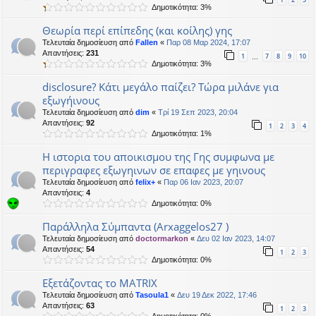
Δημοτικότητα: 3%
Θεωρία περί επίπεδης (και κοίλης) γης
Τελευταία δημοσίευση από
Fallen
«
Παρ 08 Μαρ 2024, 17:07
Απαντήσεις:
231
1
7
8
9
10
…
Δημοτικότητα: 3%
disclosure? Κάτι μεγάλο παίζει? Τώρα μιλάνε για
εξωγήινους
Τελευταία δημοσίευση από
dim
«
Τρί 19 Σεπ 2023, 20:04
Απαντήσεις:
92
1
2
3
4
Δημοτικότητα: 1%
Η ιστορια του αποικισμου της Γης συμφωνα με
περιγραφες εξωγηινων σε επαφες με γηινους
Τελευταία δημοσίευση από
felix+
«
Παρ 06 Ιαν 2023, 20:07
Απαντήσεις:
4
Δημοτικότητα: 0%
Παράλληλα Σύμπαντα (Arxaggelos27 )
Τελευταία δημοσίευση από
doctormarkon
«
Δευ 02 Ιαν 2023, 14:07
Απαντήσεις:
54
1
2
3
Δημοτικότητα: 0%
Εξετάζοντας το MATRIX
Τελευταία δημοσίευση από
Tasoula1
«
Δευ 19 Δεκ 2022, 17:46
Απαντήσεις:
63
1
2
3
Δημοτικότητα: 0%