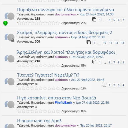
Παραξενα σύννεφα και άλλα ουράνια φαινόμενα
Τελευταία δημοσίευση από
doctormarkon
«
Κυρ 24 Ιούλ 2022, 14:38
Απαντήσεις:
158
1
4
5
6
7
…
Δημοτικότητα: 2%
Σεισμοί, πλημμύρες, παντός είδους θεομηνίες 2
Τελευταία δημοσίευση από
alkinoos
«
Παρ 04 Μαρ 2022, 21:42
Απαντήσεις:
300
1
10
11
12
13
…
Άρης,Σελήνη και λοιποί πλανήτες και δορυφόροι
Τελευταία δημοσίευση από
alkinoos
«
Τετ 23 Φεβ 2022, 19:55
Απαντήσεις:
216
1
6
7
8
9
…
Δημοτικότητα: 0%
Τιτανες? Γιγαντες? Νεφελίμ? Τι?
Τελευταία δημοσίευση από
alkinoos
«
Δευ 21 Φεβ 2022, 19:46
Απαντήσεις:
80
1
2
3
4
Δημοτικότητα: 1%
Η γη καταπίνει σπίτια στον Νέο Βουτζά
Τελευταία δημοσίευση από
FireflyEarth
«
Δευ 07 Φεβ 2022, 22:56
Απαντήσεις:
3
Δημοτικότητα: 0%
Η συμπτωση της Αμαλ
Τελευταία δημοσίευση από
doctormarkon
«
Πέμ 20 Ιαν 2022, 23:17