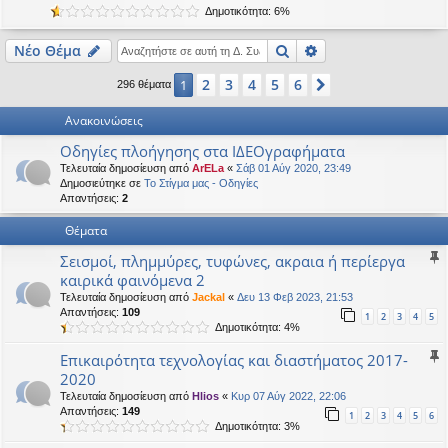
Δημοτικότητα: 6%
η
εις
Αναζήτηση
Ειδική αναζήτηση
Νέο Θέμα
2
3
4
5
6
1
Επόμενη
296 θέματα
Ανακοινώσεις
Οδηγίες πλοήγησης στα ΙΔΕΟγραφήματα
Τελευταία δημοσίευση από
ArELa
«
Σάβ 01 Αύγ 2020, 23:49
Δημοσιεύτηκε σε
Το Στίγμα μας - Οδηγίες
Απαντήσεις:
2
Θέματα
Σεισμοί, πλημμύρες, τυφώνες, ακραια ή περίεργα
καιρικά φαινόμενα 2
Τελευταία δημοσίευση από
Jackal
«
Δευ 13 Φεβ 2023, 21:53
Απαντήσεις:
109
1
2
3
4
5
Δημοτικότητα: 4%
Επικαιρότητα τεχνολογίας και διαστήματος 2017-
2020
Τελευταία δημοσίευση από
Hlios
«
Κυρ 07 Αύγ 2022, 22:06
Απαντήσεις:
149
1
2
3
4
5
6
Δημοτικότητα: 3%