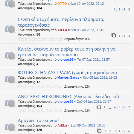
Τελευταία δημοσίευση από
OTTO
«
Δευ 10 Ιαν 2022, 02:13
Απαντήσεις:
104
1
2
3
4
5
Γενετικά ατυχήματα, περίεργα πλάσματα,
τερατογενέσεις
Τελευταία δημοσίευση από
ArELa
«
Δευ 03 Ιαν 2022, 09:47
Απαντήσεις:
50
1
2
3
Δημοτικότητα: 0%
Κινεζοι στελνουν το ροβερ τους στη σεληνη να
ερευνησει παράξενο οικισμα
Τελευταία δημοσίευση από
giorgos66
«
Τρί 07 Δεκ 2021, 21:57
Απαντήσεις:
4
ΦΩΤΙΕΣ ΣΤΗΝ ΑΥΣΤΡΑΛΙΑ (χωρίς προηγούμενο)
Τελευταία δημοσίευση από
Mavros Gatos
«
Κυρ 05 Δεκ 2021, 19:02
Απαντήσεις:
12
Δημοτικότητα: 2%
ΑΝΩΤΕΡΕΣ ΕΠΙΚΟΙΝΩΝΙΕΣ (Αλκυών Πλειάδες κά)
Τελευταία δημοσίευση από
giorgos66
«
Σάβ 04 Δεκ 2021, 22:57
Απαντήσεις:
163
1
4
5
6
7
…
Δημοτικότητα: 1%
Aράχνες το έκαναν?
Τελευταία δημοσίευση από
ArELa
«
Σάβ 09 Οκτ 2021, 13:56
Απαντήσεις:
129
1
2
3
4
5
6