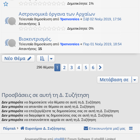
Δημοτικότητα: 1%
Αστρονομικά όργανα των Αρχαίων
Τελευταία δημοσίευση από
Ypervoreios
«
Σάβ 02 Νοέμ 2019, 17:56
Απαντήσεις:
1
Δημοτικότητα: 0%
Βιοκεντρισμός.
Τελευταία δημοσίευση από
Ypervoreios
«
Παρ 01 Νοέμ 2019, 18:54
Απαντήσεις:
15
Νέο Θέμα
2
3
4
5
6
1
Επόμενη
296 θέματα
Μετάβαση σε
Προσβάσεις σε αυτή τη Δ. Συζήτηση
Δεν μπορείτε
να δημοσιεύετε νέα θέματα σε αυτή τη Δ. Συζήτηση
Δεν μπορείτε
να απαντάτε σε θέματα σε αυτή τη Δ. Συζήτηση
Δεν μπορείτε
να επεξεργάζεστε τις δημοσιεύσεις σας σε αυτή τη Δ. Συζήτηση
Δεν μπορείτε
να διαγράφετε τις δημοσιεύσεις σας σε αυτή τη Δ. Συζήτηση
Δεν μπορείτε
να επισυνάπτετε αρχεία σε αυτή τη Δ. Συζήτηση
Πόρταλ
Ευρετήριο Δ. Συζήτησης
Επικοινωνήστε μαζί μας
Δημιουργήθηκε από
phpBB
® Forum Software © phpBB Limited