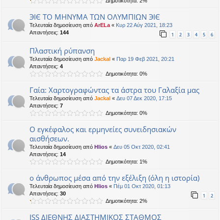
Δημοτικότητα: 2%
ЭIЄ ΤΟ ΜΗΝΥΜΑ ΤΩΝ ΟΛΥΜΠΙΩΝ ЭIЄ
Τελευταία δημοσίευση από
ArELa
«
Κυρ 22 Αύγ 2021, 18:23
Απαντήσεις:
144
1
2
3
4
5
6
Πλαστική ρύπανση
Τελευταία δημοσίευση από
Jackal
«
Παρ 19 Φεβ 2021, 20:21
Απαντήσεις:
4
Δημοτικότητα: 0%
Γαία: Χαρτογραφώντας τα άστρα του Γαλαξία μας
Τελευταία δημοσίευση από
Jackal
«
Δευ 07 Δεκ 2020, 17:15
Απαντήσεις:
7
Δημοτικότητα: 0%
Ο εγκέφαλος και ερμηνείες συνειδησιακών
αισθήσεων.
Τελευταία δημοσίευση από
Hlios
«
Δευ 05 Οκτ 2020, 02:41
Απαντήσεις:
14
Δημοτικότητα: 1%
ο άνθρωπος μέσα από την εξέλιξη (όλη η ιστορία)
Τελευταία δημοσίευση από
Hlios
«
Πέμ 01 Οκτ 2020, 01:13
Απαντήσεις:
30
1
2
Δημοτικότητα: 2%
ISS ΔΙΕΘΝΗΣ ΔΙΑΣΤΗΜΙΚΟΣ ΣΤΑΘΜΟΣ