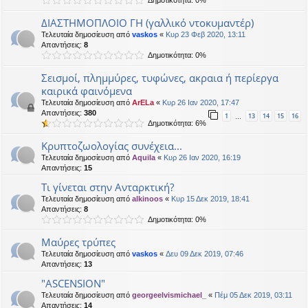
Δημοτικότητα: 0%
ΔΙΑΣΤΗΜΟΠΛΟΙΟ ΓΗ (γαλλικό ντοκυμαντέρ)
Τελευταία δημοσίευση από
vaskos
«
Κυρ 23 Φεβ 2020, 13:11
Απαντήσεις:
8
Δημοτικότητα: 0%
Σεισμοί, πλημμύρες, τυφώνες, ακραια ή περίεργα
καιρικά φαινόμενα
Τελευταία δημοσίευση από
ArELa
«
Κυρ 26 Ιαν 2020, 17:47
Απαντήσεις:
380
1
13
14
15
16
…
Δημοτικότητα: 6%
Κρυπτοζωολογίας συνέχεια...
Τελευταία δημοσίευση από
Aquila
«
Κυρ 26 Ιαν 2020, 16:19
Απαντήσεις:
15
Τι γίνεται στην Ανταρκτική?
Τελευταία δημοσίευση από
alkinoos
«
Κυρ 15 Δεκ 2019, 18:41
Απαντήσεις:
8
Δημοτικότητα: 0%
Μαύρες τρύπες
Τελευταία δημοσίευση από
vaskos
«
Δευ 09 Δεκ 2019, 07:46
Απαντήσεις:
13
"ASCENSION"
Τελευταία δημοσίευση από
georgeelvismichael_
«
Πέμ 05 Δεκ 2019, 03:11
Απαντήσεις:
14