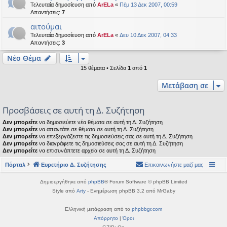
Τελευταία δημοσίευση από
ArELa
«
Πέμ 13 Δεκ 2007, 00:59
Απαντήσεις:
7
αιτούμαι
Τελευταία δημοσίευση από
ArELa
«
Δευ 10 Δεκ 2007, 04:33
Απαντήσεις:
3
Νέο Θέμα
15 θέματα • Σελίδα
1
από
1
Μετάβαση σε
Προσβάσεις σε αυτή τη Δ. Συζήτηση
Δεν μπορείτε
να δημοσιεύετε νέα θέματα σε αυτή τη Δ. Συζήτηση
Δεν μπορείτε
να απαντάτε σε θέματα σε αυτή τη Δ. Συζήτηση
Δεν μπορείτε
να επεξεργάζεστε τις δημοσιεύσεις σας σε αυτή τη Δ. Συζήτηση
Δεν μπορείτε
να διαγράφετε τις δημοσιεύσεις σας σε αυτή τη Δ. Συζήτηση
Δεν μπορείτε
να επισυνάπτετε αρχεία σε αυτή τη Δ. Συζήτηση
Πόρταλ
Ευρετήριο Δ. Συζήτησης
Επικοινωνήστε μαζί μας
Δημιουργήθηκε από
phpBB
® Forum Software © phpBB Limited
Style από
Arty
- Ενημέρωση phpBB 3.2 από MrGaby
Ελληνική μετάφραση από το
phpbbgr.com
Απόρρητο
|
Όροι