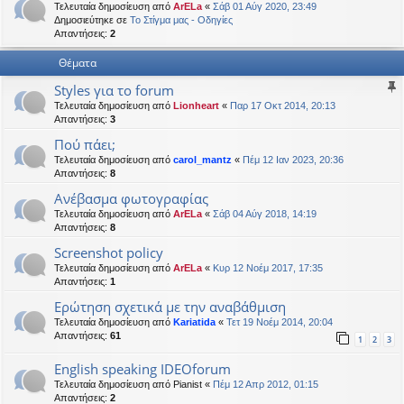
Τελευταία δημοσίευση από
ArELa
«
Σάβ 01 Αύγ 2020, 23:49
η
εις
Δημοσιεύτηκε σε
Το Στίγμα μας - Οδηγίες
Απαντήσεις:
2
Θέματα
Styles για το forum
Τελευταία δημοσίευση από
Lionheart
«
Παρ 17 Οκτ 2014, 20:13
Απαντήσεις:
3
Πού πάει;
Τελευταία δημοσίευση από
carol_mantz
«
Πέμ 12 Ιαν 2023, 20:36
Απαντήσεις:
8
Ανέβασμα φωτογραφίας
Τελευταία δημοσίευση από
ArELa
«
Σάβ 04 Αύγ 2018, 14:19
Απαντήσεις:
8
Screenshot policy
Τελευταία δημοσίευση από
ArELa
«
Κυρ 12 Νοέμ 2017, 17:35
Απαντήσεις:
1
Ερώτηση σχετικά με την αναβάθμιση
Τελευταία δημοσίευση από
Kariatida
«
Τετ 19 Νοέμ 2014, 20:04
Απαντήσεις:
61
1
2
3
English speaking IDEOforum
Τελευταία δημοσίευση από
Pianist
«
Πέμ 12 Απρ 2012, 01:15
Απαντήσεις:
2