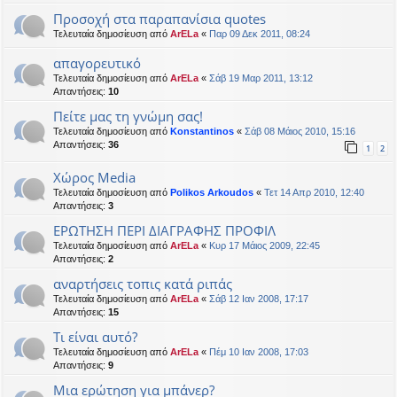
Προσοχή στα παραπανίσια quotes
Τελευταία δημοσίευση από
ArELa
«
Παρ 09 Δεκ 2011, 08:24
απαγορευτικό
Τελευταία δημοσίευση από
ArELa
«
Σάβ 19 Μαρ 2011, 13:12
Απαντήσεις:
10
Πείτε μας τη γνώμη σας!
Τελευταία δημοσίευση από
Konstantinos
«
Σάβ 08 Μάιος 2010, 15:16
Απαντήσεις:
36
1
2
Χώρος Media
Τελευταία δημοσίευση από
Polikos Arkoudos
«
Τετ 14 Απρ 2010, 12:40
Απαντήσεις:
3
ΕΡΩΤΗΣΗ ΠΕΡΙ ΔΙΑΓΡΑΦΗΣ ΠΡΟΦΙΛ
Τελευταία δημοσίευση από
ArELa
«
Κυρ 17 Μάιος 2009, 22:45
Απαντήσεις:
2
αναρτήσεις τοπις κατά ριπάς
Τελευταία δημοσίευση από
ArELa
«
Σάβ 12 Ιαν 2008, 17:17
Απαντήσεις:
15
Τι είναι αυτό?
Τελευταία δημοσίευση από
ArELa
«
Πέμ 10 Ιαν 2008, 17:03
Απαντήσεις:
9
Μια ερώτηση για μπάνερ?