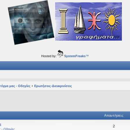
ορφα ταξίδια του νού...
Hosted by:
SystemFreaks
™
Στίγμα μας - Οδηγίες
Ερωτήσεις-Διευκρινίσεις
ηση
ική αναζήτηση
Απαντήσεις
α
2
ς - Οδηγίες