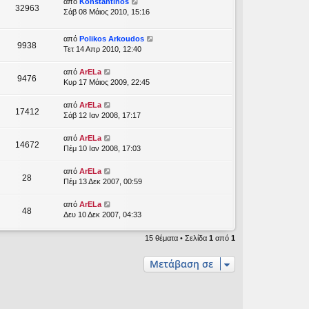
από
Konstantinos
32963
Σάβ 08 Μάιος 2010, 15:16
από
Polikos Arkoudos
9938
Τετ 14 Απρ 2010, 12:40
από
ArELa
9476
Κυρ 17 Μάιος 2009, 22:45
από
ArELa
17412
Σάβ 12 Ιαν 2008, 17:17
από
ArELa
14672
Πέμ 10 Ιαν 2008, 17:03
από
ArELa
28
Πέμ 13 Δεκ 2007, 00:59
από
ArELa
48
Δευ 10 Δεκ 2007, 04:33
15 θέματα • Σελίδα
1
από
1
Μετάβαση σε