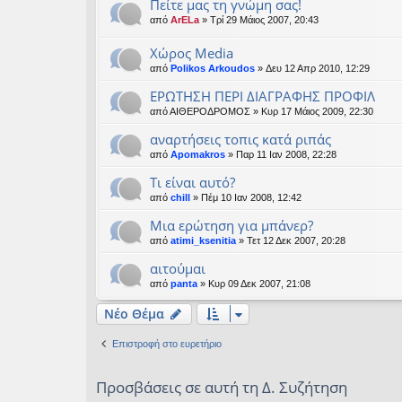
Πείτε μας τη γνώμη σας!
από
ArELa
» Τρί 29 Μάιος 2007, 20:43
Χώρος Media
από
Polikos Arkoudos
» Δευ 12 Απρ 2010, 12:29
ΕΡΩΤΗΣΗ ΠΕΡΙ ΔΙΑΓΡΑΦΗΣ ΠΡΟΦΙΛ
από
ΑΙΘΕΡΟΔΡΟΜΟΣ
» Κυρ 17 Μάιος 2009, 22:30
αναρτήσεις τοπις κατά ριπάς
από
Apomakros
» Παρ 11 Ιαν 2008, 22:28
Τι είναι αυτό?
από
chill
» Πέμ 10 Ιαν 2008, 12:42
Μια ερώτηση για μπάνερ?
από
atimi_ksenitia
» Τετ 12 Δεκ 2007, 20:28
αιτούμαι
από
panta
» Κυρ 09 Δεκ 2007, 21:08
Νέο Θέμα
Επιστροφή στο ευρετήριο
Προσβάσεις σε αυτή τη Δ. Συζήτηση