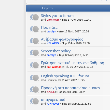
εις
Θέματα
Styles για το forum
από
Lionheart
» Παρ 17 Οκτ 2014, 19:41
Πού πάει;
από
carolyn
» Δευ 13 Νοέμ 2017, 20:28
Ανέβασμα φωτογραφίας
από
KELAINO
» Παρ 15 Ιαν 2010, 15:00
Screenshot policy
από
carolyn
» Κυρ 12 Νοέμ 2017, 17:25
Ερώτηση σχετικά με την αναβάθμιση
από
kat_woman
» Πέμ 16 Οκτ 2014, 10:18
English speaking IDEOforum
από
Pianist
» Τετ 11 Απρ 2012, 19:25
Προσοχή στα παραπανίσια quotes
από
ArELa
» Παρ 09 Δεκ 2011, 08:24
απαγορευτικό
από
ION 4ever
» Παρ 18 Μαρ 2011, 22:52