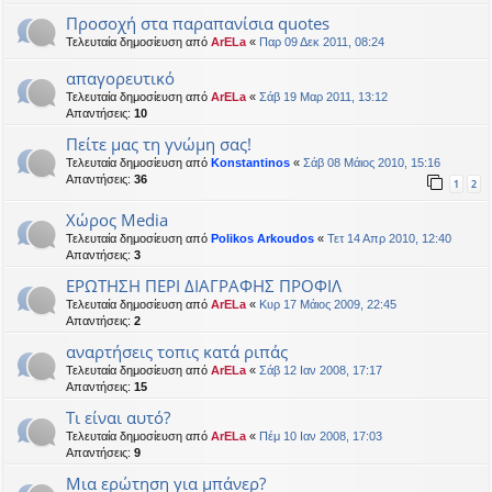
Προσοχή στα παραπανίσια quotes
Τελευταία δημοσίευση από
ArELa
«
Παρ 09 Δεκ 2011, 08:24
απαγορευτικό
Τελευταία δημοσίευση από
ArELa
«
Σάβ 19 Μαρ 2011, 13:12
Απαντήσεις:
10
Πείτε μας τη γνώμη σας!
Τελευταία δημοσίευση από
Konstantinos
«
Σάβ 08 Μάιος 2010, 15:16
Απαντήσεις:
36
1
2
Χώρος Media
Τελευταία δημοσίευση από
Polikos Arkoudos
«
Τετ 14 Απρ 2010, 12:40
Απαντήσεις:
3
ΕΡΩΤΗΣΗ ΠΕΡΙ ΔΙΑΓΡΑΦΗΣ ΠΡΟΦΙΛ
Τελευταία δημοσίευση από
ArELa
«
Κυρ 17 Μάιος 2009, 22:45
Απαντήσεις:
2
αναρτήσεις τοπις κατά ριπάς
Τελευταία δημοσίευση από
ArELa
«
Σάβ 12 Ιαν 2008, 17:17
Απαντήσεις:
15
Τι είναι αυτό?
Τελευταία δημοσίευση από
ArELa
«
Πέμ 10 Ιαν 2008, 17:03
Απαντήσεις:
9
Μια ερώτηση για μπάνερ?