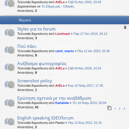
Τελευταία δημοσίευση από
ArELa
«
Σάβ 01 Αύγ 2020, 23:49
η
εις
Δημοσιεύτηκε σε
Το Στίγμα μας - Οδηγίες
Απαντήσεις:
2
Θέματα
Styles για το forum
Τελευταία δημοσίευση από
Lionheart
«
Παρ 17 Οκτ 2014, 20:13
Απαντήσεις:
3
Πού πάει;
Τελευταία δημοσίευση από
carol_mantz
«
Πέμ 12 Ιαν 2023, 20:36
Απαντήσεις:
8
Ανέβασμα φωτογραφίας
Τελευταία δημοσίευση από
ArELa
«
Σάβ 04 Αύγ 2018, 14:19
Απαντήσεις:
8
Screenshot policy
Τελευταία δημοσίευση από
ArELa
«
Κυρ 12 Νοέμ 2017, 17:35
Απαντήσεις:
1
Ερώτηση σχετικά με την αναβάθμιση
Τελευταία δημοσίευση από
Kariatida
«
Τετ 19 Νοέμ 2014, 20:04
Απαντήσεις:
61
1
2
3
English speaking IDEOforum
Τελευταία δημοσίευση από
Pianist
«
Πέμ 12 Απρ 2012, 01:15
Απαντήσεις:
2