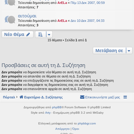
Τελευταία δημοσίευση από
ArELa
«
Πέμ 13 Δεκ 2007, 00:59
Απαντήσεις:
7
αιτούμαι
Τελευταία δημοσίευση από
ArELa
«
Δευ 10 Δεκ 2007, 04:33
Απαντήσεις:
3
Νέο Θέμα
15 θέματα • Σελίδα
1
από
1
Μετάβαση σε
Προσβάσεις σε αυτή τη Δ. Συζήτηση
Δεν μπορείτε
να δημοσιεύετε νέα θέματα σε αυτή τη Δ. Συζήτηση
Δεν μπορείτε
να απαντάτε σε θέματα σε αυτή τη Δ. Συζήτηση
Δεν μπορείτε
να επεξεργάζεστε τις δημοσιεύσεις σας σε αυτή τη Δ. Συζήτηση
Δεν μπορείτε
να διαγράφετε τις δημοσιεύσεις σας σε αυτή τη Δ. Συζήτηση
Δεν μπορείτε
να επισυνάπτετε αρχεία σε αυτή τη Δ. Συζήτηση
Πόρταλ
Ευρετήριο Δ. Συζήτησης
Επικοινωνήστε μαζί μας
Δημιουργήθηκε από
phpBB
® Forum Software © phpBB Limited
Style από
Arty
- Ενημέρωση phpBB 3.2 από MrGaby
Ελληνική μετάφραση από το
phpbbgr.com
Απόρρητο
|
Όροι