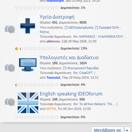
από
thanasispn
, Δευ 03 Απρ 2023, 14:20
η
εις
Δημοτικότητα: 1%
Υγεία-Διατροφή
Θέματα
:
691
,
Δημοσιεύσεις
:
8505
Υπο-συζητήσεις:
ΙΔΕΟμαγειρέματα
,
Ομορφιά-Σπίτι -
Κήπος
Τελευταία δημοσίευση:
Re: ΚΑΡΚΙΝΟΣ - Η ΑΛΗΘΕΙΑ ΠΟΥ …
από
alkinoos
, Σάβ 28 Μαρ 2026, 21:00
Δημοτικότητα: 13%
Υπολογιστές και Διαδίκτυο
Θέματα
:
189
,
Δημοσιεύσεις
:
1824
Υπο-συζήτηση:
Ηλεκτρονικά Παιχνίδια
Τελευταία δημοσίευση:
Re: ChatGPT
από
Tasoula1
, Παρ 29 Νοέμ 2024, 13:12
Δημοτικότητα: 4%
English speaking IDEOforum
Θέματα
:
168
,
Δημοσιεύσεις
:
556
Τελευταία δημοσίευση:
Re: To all free thinkers: Thi…
από
OTTO
, Τετ 09 Οκτ 2019, 12:05
Δημοτικότητα: 0%
Μετάβαση σε