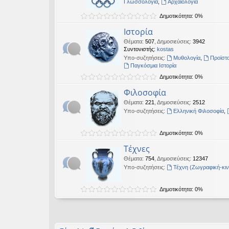
Γλωσσολογία
,
Αρχαιολογία
εις
Δημοτικότητα: 0%
Ιστορία
Θέματα
:
507
,
Δημοσιεύσεις
:
3942
Συντονιστής:
kostas
Υπο-συζητήσεις:
Μυθολογία
,
Προϊστο
Παγκόσμια Ιστορία
Δημοτικότητα: 0%
Φιλοσοφία
Θέματα
:
221
,
Δημοσιεύσεις
:
2512
Υπο-συζητήσεις:
Ελληνική Φιλοσοφία
,
Δημοτικότητα: 0%
Τέχνες
Θέματα
:
754
,
Δημοσιεύσεις
:
12347
Υπο-συζητήσεις:
Τέχνη (Ζωγραφική-κι
Δημοτικότητα: 0%