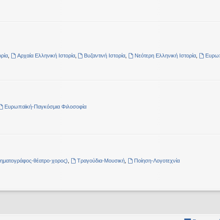
ρία
,
Αρχαία Ελληνική Ιστορία
,
Βυζαντινή Ιστορία
,
Νεότερη Ελληνική Ιστορία
,
Ευρωπ
Ευρωπαϊκή-Παγκόσμια Φιλοσοφία
νηματογράφος-θέατρο-χορος)
,
Τραγούδια-Μουσική
,
Ποίηση-Λογοτεχνία