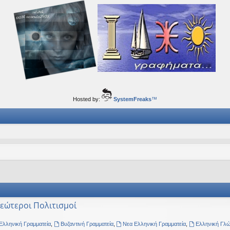
ορφα ταξίδια του νού...
Hosted by:
SystemFreaks
™
Νεώτεροι Πολιτισμοί
Ελληνική Γραμματεία
,
Βυζαντινή Γραμματεία
,
Νεα Ελληνική Γραμματεία
,
Ελληνική Γλ