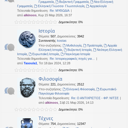
Γραμματεία
,
Βυζαντινή Γραμματεία
,
Νεα Ελληνική
η
εις
Γραμματεία
,
Ελληνική Γλώσσα- Γλωσσολογία
,
Αρχαιολογία
Τελευταία δημοσίευση:
Re: ΜΥΘΩΔΙΑ
από
alkinoos
, Κυρ 15 Μαρ 2026, 16:37
Δημοτικότητα: 0%
Ιστορία
Θέματα
:
507
,
Δημοσιεύσεις
:
3942
Συντονιστής:
kostas
Υπο-συζητήσεις:
Μυθολογία
,
Προϊστορία
,
Αρχαία
Ελληνική Ιστορία
,
Βυζαντινή Ιστορία
,
Νεότερη Ελληνική
Ιστορία
,
Ευρωπαϊκή Ιστορία
,
Παγκόσμια Ιστορία
Τελευταία δημοσίευση:
Re: Ιστοριογραφικές πηγές για…
από
Tasoula1
, Τετ 18 Δεκ 2024, 12:28
Δημοτικότητα: 0%
Φιλοσοφία
Θέματα
:
221
,
Δημοσιεύσεις
:
2512
Υπο-συζητήσεις:
Ελληνική Φιλοσοφία
,
Ευρωπαϊκή-
Παγκόσμια Φιλοσοφία
Τελευταία δημοσίευση:
Re: Ο ΑΝΤΙΧΡΙΣΤΟΣ - ΦΡ. ΝΙΤΣΕ
από
alkinoos
, Σάβ 21 Μαρ 2026, 14:13
Δημοτικότητα: 0%
Τέχνες
Θέματα
:
754
,
Δημοσιεύσεις
:
12347