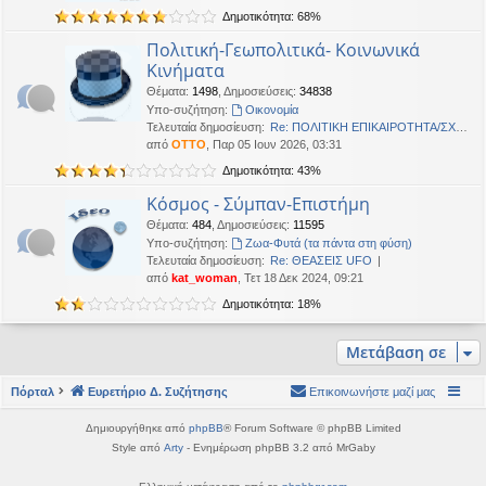
η
Δημοτικότητα: 68%
εις
Πολιτική-Γεωπολιτικά- Κοινωνικά
Κινήματα
Θέματα
:
1498
,
Δημοσιεύσεις
:
34838
Υπο-συζήτηση:
Oικονομία
Τελευταία δημοσίευση:
Re: ΠΟΛΙΤΙΚΗ ΕΠΙΚΑΙΡΟΤΗΤΑ/ΣΧΟ…
από
OTTO
, Παρ 05 Ιουν 2026, 03:31
Δημοτικότητα: 43%
Κόσμος - Σύμπαν-Επιστήμη
Θέματα
:
484
,
Δημοσιεύσεις
:
11595
Υπο-συζήτηση:
Ζωα-Φυτά (τα πάντα στη φύση)
Τελευταία δημοσίευση:
Re: ΘΕΑΣΕΙΣ UFO
από
kat_woman
, Τετ 18 Δεκ 2024, 09:21
Δημοτικότητα: 18%
Μετάβαση σε
Πόρταλ
Ευρετήριο Δ. Συζήτησης
Επικοινωνήστε μαζί μας
Δημιουργήθηκε από
phpBB
® Forum Software © phpBB Limited
Style από
Arty
- Ενημέρωση phpBB 3.2 από MrGaby