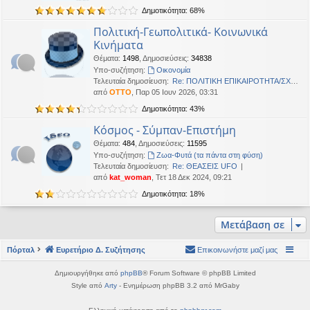
η
Δημοτικότητα: 68%
εις
Πολιτική-Γεωπολιτικά- Κοινωνικά
Κινήματα
Θέματα
:
1498
,
Δημοσιεύσεις
:
34838
Υπο-συζήτηση:
Oικονομία
Τελευταία δημοσίευση:
Re: ΠΟΛΙΤΙΚΗ ΕΠΙΚΑΙΡΟΤΗΤΑ/ΣΧΟ…
από
OTTO
, Παρ 05 Ιουν 2026, 03:31
Δημοτικότητα: 43%
Κόσμος - Σύμπαν-Επιστήμη
Θέματα
:
484
,
Δημοσιεύσεις
:
11595
Υπο-συζήτηση:
Ζωα-Φυτά (τα πάντα στη φύση)
Τελευταία δημοσίευση:
Re: ΘΕΑΣΕΙΣ UFO
από
kat_woman
, Τετ 18 Δεκ 2024, 09:21
Δημοτικότητα: 18%
Μετάβαση σε
Πόρταλ
Ευρετήριο Δ. Συζήτησης
Επικοινωνήστε μαζί μας
Δημιουργήθηκε από
phpBB
® Forum Software © phpBB Limited
Style από
Arty
- Ενημέρωση phpBB 3.2 από MrGaby