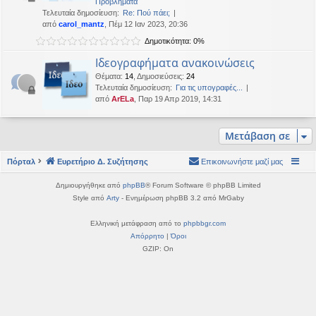
Προβλήματα
η
εις
Τελευταία δημοσίευση:
Re: Πού πάει;
από
carol_mantz
, Πέμ 12 Ιαν 2023, 20:36
Δημοτικότητα: 0%
Ιδεογραφήματα ανακοινώσεις
Θέματα
:
14
,
Δημοσιεύσεις
:
24
Τελευταία δημοσίευση:
Για τις υπογραφές...
από
ArELa
, Παρ 19 Απρ 2019, 14:31
Μετάβαση σε
Πόρταλ
Ευρετήριο Δ. Συζήτησης
Επικοινωνήστε μαζί μας
Δημιουργήθηκε από
phpBB
® Forum Software © phpBB Limited
Style από
Arty
- Ενημέρωση phpBB 3.2 από MrGaby
Ελληνική μετάφραση από το
phpbbgr.com
Απόρρητο
|
Όροι
GZIP: On