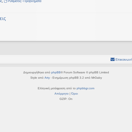
ις
,
Ρυθμίσεις--Προβλήματα
εις
Επικοινωνή
Δημιουργήθηκε από
phpBB
® Forum Software © phpBB Limited
Style από
Arty
- Ενημέρωση phpBB 3.2 από MrGaby
Ελληνική μετάφραση από το
phpbbgr.com
Απόρρητο
|
Όροι
GZIP: On