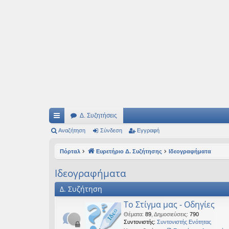
Ιδεογραφήματα
Αυτός ο τόπος φιλοδοξεί να ανοίγει μονοπάτια για τα συναρπαστικά και όμ
Δ. Συζητήσεις
ρή
Αναζήτηση
Σύνδεση
Εγγραφή
γο
Πόρταλ
Ευρετήριο Δ. Συζήτησης
Ιδεογραφήματα
ρε
Ιδεογραφήματα
ς
Δ. Συζήτηση
συ
Το Στίγμα μας - Οδηγίες
νδ
Θέματα
:
89
,
Δημοσιεύσεις
:
790
Συντονιστής:
Συντονιστής Ενότητας
έσ