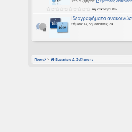
Υπο-συζητήσεις:
Ερωτήσεις-Διευκρινίσε
εις
Δημοτικότητα: 0%
Ιδεογραφήματα ανακοινώσ
Θέματα
:
14
,
Δημοσιεύσεις
:
24
Πόρταλ
Ευρετήριο Δ. Συζήτησης