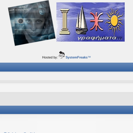
ορφα ταξίδια του νού...
Hosted by:
SystemFreaks
™