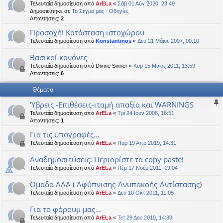
Τελευταία δημοσίευση από
ArELa
«
Σάβ 01 Αύγ 2020, 23:49
η
εις
Δημοσιεύτηκε σε
Το Στίγμα μας - Οδηγίες
Απαντήσεις:
2
Προσοχή! Κατάσταση ιστoχώρου
Τελευταία δημοσίευση από
Konstantinos
«
Δευ 21 Μάιος 2007, 00:10
Βασικοί κανόνες
Τελευταία δημοσίευση από
Divine Sinner
«
Κυρ 15 Μάιος 2011, 13:59
Απαντήσεις:
6
Θέματα
'Υβρεις -Επιθέσεις-ιταμή απαξία και WARNINGS
Τελευταία δημοσίευση από
ArELa
«
Τρί 24 Ιουν 2008, 16:51
Απαντήσεις:
1
Για τις υπογραφές...
Τελευταία δημοσίευση από
ArELa
«
Παρ 19 Απρ 2019, 14:31
Αναδημοσιεύσεις: Περιορίστε τα copy paste!
Τελευταία δημοσίευση από
ArELa
«
Πέμ 17 Νοέμ 2011, 19:04
Oμαδα ΑΑΑ ( Αφύπνισης-Ανυπακοής-Αντίστασης)
Τελευταία δημοσίευση από
ArELa
«
Δευ 10 Οκτ 2011, 11:05
Για το φόρουμ μας...
Τελευταία δημοσίευση από
ArELa
«
Τετ 29 Δεκ 2010, 14:39