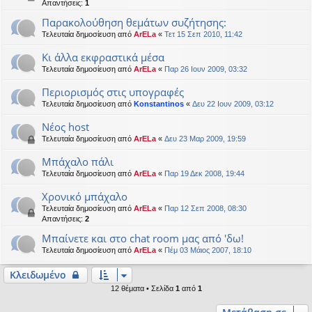
Απαντήσεις:
1
Παρακολούθηση θεμάτων συζήτησης:
Τελευταία δημοσίευση από
ArELa
«
Τετ 15 Σεπ 2010, 11:42
Κι άλλα εκφραστικά μέσα
Τελευταία δημοσίευση από
ArELa
«
Παρ 26 Ιουν 2009, 03:32
Περιορισμός στις υπογραφές
Τελευταία δημοσίευση από
Konstantinos
«
Δευ 22 Ιουν 2009, 03:12
Νέος host
Τελευταία δημοσίευση από
ArELa
«
Δευ 23 Μαρ 2009, 19:59
Mπάχαλο πάλι
Τελευταία δημοσίευση από
ArELa
«
Παρ 19 Δεκ 2008, 19:44
Χρονικό μπάχαλο
Τελευταία δημοσίευση από
ArELa
«
Παρ 12 Σεπ 2008, 08:30
Απαντήσεις:
2
Μπαίνετε και στο chat room μας από 'δω!
Τελευταία δημοσίευση από
ArELa
«
Πέμ 03 Μάιος 2007, 18:10
Κλειδωμένο
12 θέματα • Σελίδα
1
από
1