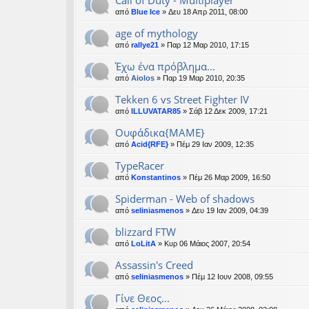
Call of Duty - Multiplayer
από
Blue Ice
» Δευ 18 Απρ 2011, 08:00
age of mythology
από
rallye21
» Παρ 12 Μαρ 2010, 17:15
Έχω ένα πρόβλημα...
από
Aiolos
» Παρ 19 Μαρ 2010, 20:35
Tekken 6 vs Street Fighter IV
από
ILLUVATAR85
» Σάβ 12 Δεκ 2009, 17:21
Ουφάδικα{ΜΑΜΕ}
από
Acid{RFE}
» Πέμ 29 Ιαν 2009, 12:35
TypeRacer
από
Konstantinos
» Πέμ 26 Μαρ 2009, 16:50
Spiderman - Web of shadows
από
seliniasmenos
» Δευ 19 Ιαν 2009, 04:39
blizzard FTW
από
LoLitA
» Κυρ 06 Μάιος 2007, 20:54
Assassin's Creed
από
seliniasmenos
» Πέμ 12 Ιουν 2008, 09:55
Γίνε Θεος...