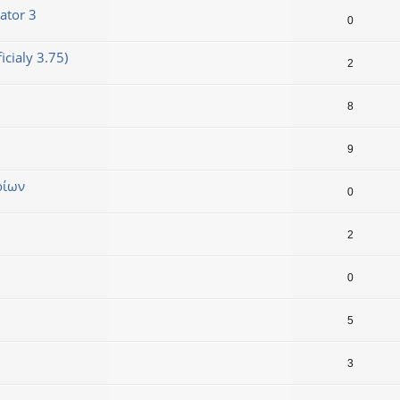
ator 3
0
cialy 3.75)
2
8
9
ρίων
0
2
0
5
3