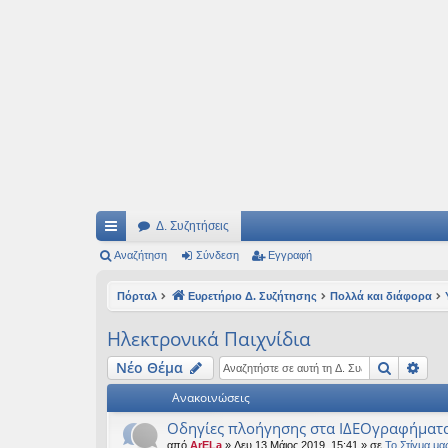
Ιδεογραφήματα
Αυτός ο τόπος φιλοδοξεί να ανοίγει μονοπάτια για τα συναρπαστικά και όμ
Δ. Συζητήσεις
ρή
Αναζήτηση
Σύνδεση
Εγγραφή
γο
Πόρταλ
Ευρετήριο Δ. Συζήτησης
Πολλά και διάφορα
ρε
Ηλεκτρονικά Παιχνίδια
ς
Αναζήτ
Ειδ
Νέο Θέμα
συ
Ανακοινώσεις
νδ
Οδηγίες πλοήγησης στα ΙΔΕΟγραφήματ
έσ
από
ArELa
» Δευ 13 Μάιος 2019, 15:41 » σε
Το Στίγμα μα