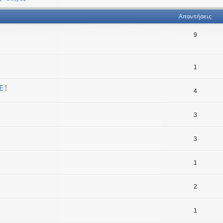
Απαντήσεις
9
1
 !
4
3
3
1
2
1