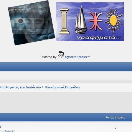
ορφα ταξίδια του νού...
Hosted by:
SystemFreaks
™
Υπολογιστές και Διαδίκτυο
Ηλεκτρονικά Παιχνίδια
ηση
ική αναζήτηση
Απαντήσεις
α
2
ς - Οδηγίες