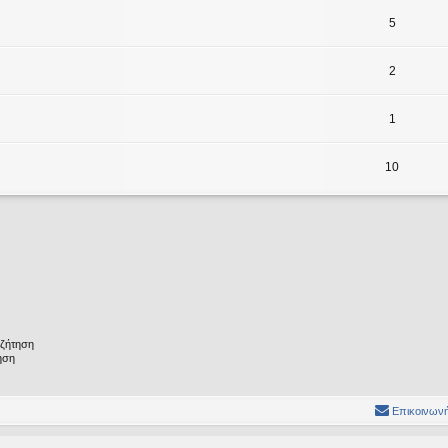
5
2
1
10
υζήτηση
ηση
Επικοινωνή