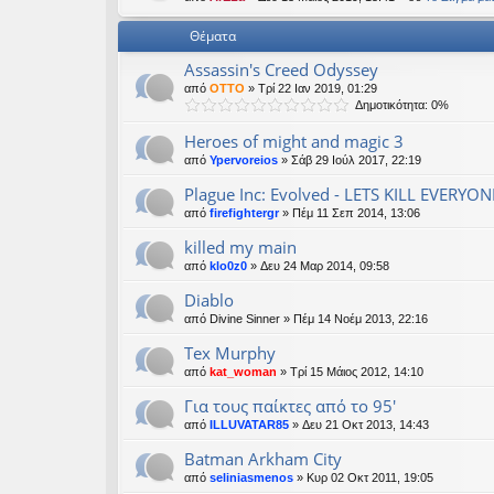
εις
Θέματα
Assassin's Creed Odyssey
από
OTTO
» Τρί 22 Ιαν 2019, 01:29
Δημοτικότητα: 0%
Heroes of might and magic 3
από
Ypervoreios
» Σάβ 29 Ιούλ 2017, 22:19
Plague Inc: Evolved - LETS KILL EVERYONE
από
firefightergr
» Πέμ 11 Σεπ 2014, 13:06
killed my main
από
klo0z0
» Δευ 24 Μαρ 2014, 09:58
Diablo
από
Divine Sinner
» Πέμ 14 Νοέμ 2013, 22:16
Tex Murphy
από
kat_woman
» Τρί 15 Μάιος 2012, 14:10
Για τους παίκτες από το 95'
από
ILLUVATAR85
» Δευ 21 Οκτ 2013, 14:43
Batman Arkham City
από
seliniasmenos
» Κυρ 02 Οκτ 2011, 19:05