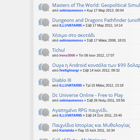
Masters of The World: Geopolitical Simul
από
seliniasmenos
» Κυρ 17 Μαρ 2013, 00:04
Dungeons and Dragons Pathfinder (unoffi
από
ILLUVATAR85
» Σάβ 17 Μαρ 2012, 14:14
Xέσιμο στο σκοτάδι
από
seliniasmenos
» Σάβ 17 Μάιος 2008, 18:01
Tichu!
από
Irene3006
» Τετ 06 Ιουν 2012, 17:07
Ouya η Android κονσόλα των $99 δολα
από
firefightergr
» Σάβ 14 Ιούλ 2012, 09:32
Diablo III
από
ILLUVATAR85
» Τρί 15 Μάιος 2012, 13:18
Dc Universe Online - Free to Play
από
seliniasmenos
» Σάβ 26 Νοέμ 2011, 03:56
Αγαπημένο RPG παιχνίδι.
από
ILLUVATAR85
» Σάβ 24 Σεπ 2011, 23:45
Παιχνίδια Ιστορίας και Μυθολογίας
από
Kariatida
» Παρ 15 Ιούλ 2011, 16:34