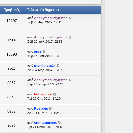
Προβολές
Τελευταία δημοσίευση
από
AnonymosEreynhths
12697
Σάβ 23 Φεβ 2019, 17:11
από
AnonymosEreynhths
7514
Σάβ 29 Ιούλ 2017, 22:58
από
aims
10198
Κυρ 14 Σεπ 2014, 13:51
από
promitheas14
8511
Δευ 24 Μαρ 2014, 15:07
από
AnonymosEreynhths
8357
Πέμ 14 Νοέμ 2013, 22:24
από
kat_woman
8353
Τρί 22 Οκτ 2013, 14:29
από
Kostakis
8902
Δευ 21 Οκτ 2013, 16:16
από
seliniasmenos
8686
Τρί 21 Μάιος 2013, 20:48