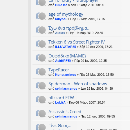
Call of Duty - Multiplayer
από
Blue Ice
» Δευ 18 Απρ 2011, 08:00
age of mythology
από
rallye21
» Παρ 12 Μαρ 2010, 17:15
Έχω ένα πρόβλημα...
από
Aiolos
» Παρ 19 Μαρ 2010, 20:35
Tekken 6 vs Street Fighter IV
από
ILLUVATAR85
» Σάβ 12 Δεκ 2009, 17:21
Ουφάδικα{ΜΑΜΕ}
από
Acid{RFE}
» Πέμ 29 Ιαν 2009, 12:35
TypeRacer
από
Konstantinos
» Πέμ 26 Μαρ 2009, 16:50
Spiderman - Web of shadows
από
seliniasmenos
» Δευ 19 Ιαν 2009, 04:39
blizzard FTW
από
LoLitA
» Κυρ 06 Μάιος 2007, 20:54
Assassin's Creed
από
seliniasmenos
» Πέμ 12 Ιουν 2008, 09:55
Γίνε Θεος...