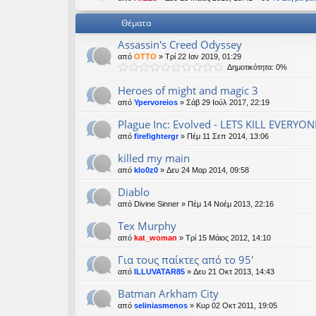
εις
Θέματα
Assassin's Creed Odyssey
από
OTTO
» Τρί 22 Ιαν 2019, 01:29
Δημοτικότητα: 0%
Heroes of might and magic 3
από
Ypervoreios
» Σάβ 29 Ιούλ 2017, 22:19
Plague Inc: Evolved - LETS KILL EVERYONE
από
firefightergr
» Πέμ 11 Σεπ 2014, 13:06
killed my main
από
klo0z0
» Δευ 24 Μαρ 2014, 09:58
Diablo
από
Divine Sinner
» Πέμ 14 Νοέμ 2013, 22:16
Tex Murphy
από
kat_woman
» Τρί 15 Μάιος 2012, 14:10
Για τους παίκτες από το 95'
από
ILLUVATAR85
» Δευ 21 Οκτ 2013, 14:43
Batman Arkham City
από
seliniasmenos
» Κυρ 02 Οκτ 2011, 19:05