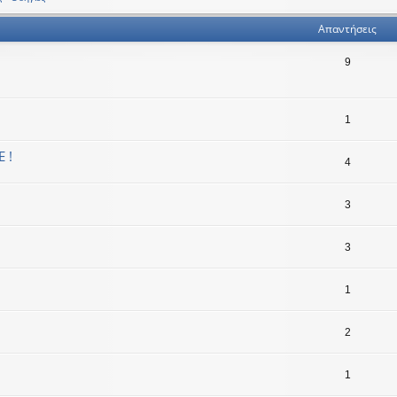
Απαντήσεις
9
1
 !
4
3
3
1
2
1