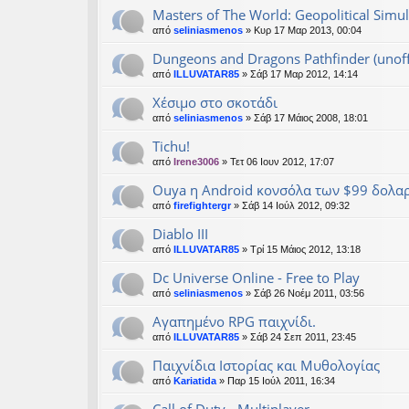
Masters of The World: Geopolitical Simul
από
seliniasmenos
» Κυρ 17 Μαρ 2013, 00:04
Dungeons and Dragons Pathfinder (unoffi
από
ILLUVATAR85
» Σάβ 17 Μαρ 2012, 14:14
Xέσιμο στο σκοτάδι
από
seliniasmenos
» Σάβ 17 Μάιος 2008, 18:01
Tichu!
από
Irene3006
» Τετ 06 Ιουν 2012, 17:07
Ouya η Android κονσόλα των $99 δολα
από
firefightergr
» Σάβ 14 Ιούλ 2012, 09:32
Diablo III
από
ILLUVATAR85
» Τρί 15 Μάιος 2012, 13:18
Dc Universe Online - Free to Play
από
seliniasmenos
» Σάβ 26 Νοέμ 2011, 03:56
Αγαπημένο RPG παιχνίδι.
από
ILLUVATAR85
» Σάβ 24 Σεπ 2011, 23:45
Παιχνίδια Ιστορίας και Μυθολογίας
από
Kariatida
» Παρ 15 Ιούλ 2011, 16:34