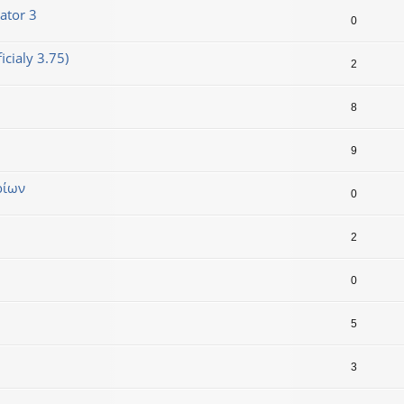
ator 3
0
cialy 3.75)
2
8
9
ρίων
0
2
0
5
3