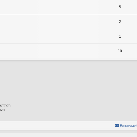
5
2
1
10
υζήτηση
ηση
Επικοινωνή