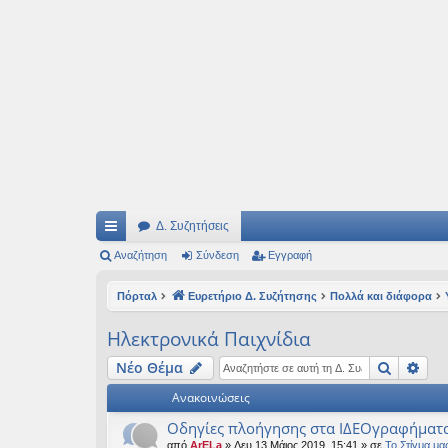
Ιδεογραφήματα
Αυτός ο τόπος φιλοδοξεί να ανοίγει μονοπάτια για τα συναρπαστικά και όμ
Δ. Συζητήσεις
ρή
Αναζήτηση
Σύνδεση
Εγγραφή
γο
Πόρταλ
Ευρετήριο Δ. Συζήτησης
Πολλά και διάφορα
ρε
Ηλεκτρονικά Παιχνίδια
ς
Αναζήτ
Ειδ
Νέο Θέμα
συ
Ανακοινώσεις
νδ
Οδηγίες πλοήγησης στα ΙΔΕΟγραφήματ
έσ
από
ArELa
» Δευ 13 Μάιος 2019, 15:41 » σε
Το Στίγμα μα