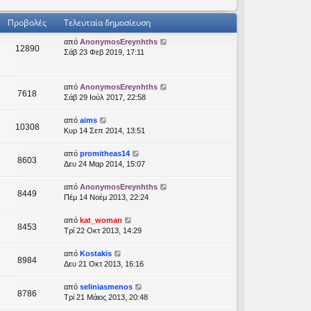
Προβολές
Τελευταία δημοσίευση
από
AnonymosEreynhths
12890
Σάβ 23 Φεβ 2019, 17:11
από
AnonymosEreynhths
7618
Σάβ 29 Ιούλ 2017, 22:58
από
aims
10308
Κυρ 14 Σεπ 2014, 13:51
από
promitheas14
8603
Δευ 24 Μαρ 2014, 15:07
από
AnonymosEreynhths
8449
Πέμ 14 Νοέμ 2013, 22:24
από
kat_woman
8453
Τρί 22 Οκτ 2013, 14:29
από
Kostakis
8984
Δευ 21 Οκτ 2013, 16:16
από
seliniasmenos
8786
Τρί 21 Μάιος 2013, 20:48