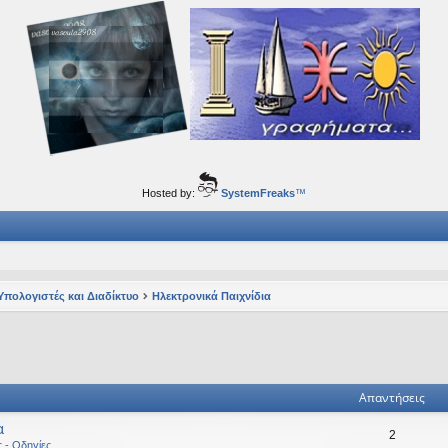
ορφα ταξίδια του νού...
Hosted by:
SystemFreaks
™
Υπολογιστές και Διαδίκτυο
Ηλεκτρονικά Παιχνίδια
ηση
ική αναζήτηση
Απαντήσεις
α
2
ς - Οδηγίες