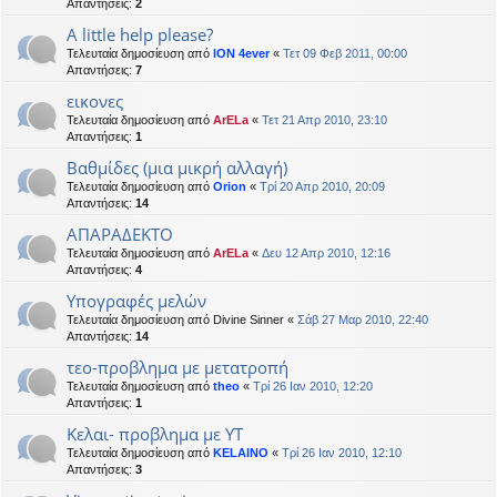
Απαντήσεις:
2
Α little help please?
Τελευταία δημοσίευση από
ION 4ever
«
Τετ 09 Φεβ 2011, 00:00
Απαντήσεις:
7
εικονες
Τελευταία δημοσίευση από
ArELa
«
Τετ 21 Απρ 2010, 23:10
Απαντήσεις:
1
Βαθμίδες (μια μικρή αλλαγή)
Τελευταία δημοσίευση από
Orion
«
Τρί 20 Απρ 2010, 20:09
Απαντήσεις:
14
ΑΠΑΡΑΔΕΚΤΟ
Τελευταία δημοσίευση από
ArELa
«
Δευ 12 Απρ 2010, 12:16
Απαντήσεις:
4
Υπογραφές μελών
Τελευταία δημοσίευση από
Divine Sinner
«
Σάβ 27 Μαρ 2010, 22:40
Απαντήσεις:
14
τεο-προβλημα με μετατροπή
Τελευταία δημοσίευση από
theo
«
Τρί 26 Ιαν 2010, 12:20
Απαντήσεις:
1
Κελαι- προβλημα με ΥΤ
Τελευταία δημοσίευση από
KELAINO
«
Τρί 26 Ιαν 2010, 12:10
Απαντήσεις:
3