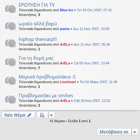
ΕΡΩΤΗΣΗ ΓΙΑ TV
Τελευταία δημοσίευση από
Blue Ice
«
Τετ 24 Οκτ 2007, 07:41
Απαντήσεις:
3
ωραίο αλλά βαρύ
Τελευταία δημοσίευση από
panta
«
Δευ 11 Ιουν 2007, 10:00
hiphop themata!!!
Τελευταία δημοσίευση από
ArELa
«
Δευ 11 Ιουν 2007, 05:36
Απαντήσεις:
1
Για τη δομή μας
Τελευταία δημοσίευση από
ArELa
«
Τρί 05 Ιουν 2007, 13:44
Απαντήσεις:
7
Μερικά προβληματάκια :S
Τελευταία δημοσίευση από
Lionheart
«
Τετ 02 Μάιος 2007, 11:48
Απαντήσεις:
1
Προβληματάκι με smilies
Τελευταία δημοσίευση από
ArELa
«
Σάβ 28 Απρ 2007, 12:52
Απαντήσεις:
2
Νέο Θέμα
41 θέματα • Σελίδα
1
από
1
Μετάβαση σε