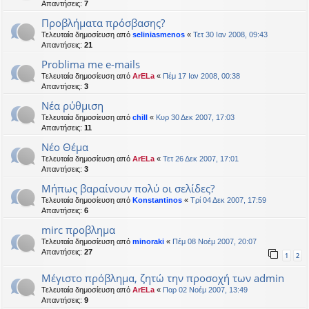
Απαντήσεις:
7
Προβλήματα πρόσβασης?
Τελευταία δημοσίευση από
seliniasmenos
«
Τετ 30 Ιαν 2008, 09:43
Απαντήσεις:
21
Problima me e-mails
Τελευταία δημοσίευση από
ArELa
«
Πέμ 17 Ιαν 2008, 00:38
Απαντήσεις:
3
Nέα ρύθμιση
Τελευταία δημοσίευση από
chill
«
Κυρ 30 Δεκ 2007, 17:03
Απαντήσεις:
11
Νέο Θέμα
Τελευταία δημοσίευση από
ArELa
«
Τετ 26 Δεκ 2007, 17:01
Απαντήσεις:
3
Μήπως βαραίνουν πολύ οι σελίδες?
Τελευταία δημοσίευση από
Konstantinos
«
Τρί 04 Δεκ 2007, 17:59
Απαντήσεις:
6
mirc προβλημα
Τελευταία δημοσίευση από
minoraki
«
Πέμ 08 Νοέμ 2007, 20:07
Απαντήσεις:
27
1
2
Μέγιστο πρόβλημα, ζητώ την προσοχή των admin
Τελευταία δημοσίευση από
ArELa
«
Παρ 02 Νοέμ 2007, 13:49
Απαντήσεις:
9