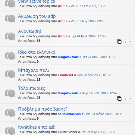
View active topics
Τελευταία δημοσίευση από
ArELa
«
Δευ 07 Σεπ 2009, 10:25
Ακύρωση του adp
Τελευταία δημοσίευση από
ArELa
«
Δευ 31 Αύγ 2009, 09:15
Ανανέωση!
Τελευταία δημοσίευση από
ArELa
«
Τρί 14 Ιούλ 2009, 17:39
Απαντήσεις:
38
1
2
Ιδεο στα ελληνικά
Τελευταία δημοσίευση από
Diagalaksiaki
«
Τετ 24 Ιουν 2009, 11:32
Απαντήσεις:
6
Mπάχαλο πάλι
Τελευταία δημοσίευση από
Lionheart
«
Κυρ 28 Δεκ 2008, 01:58
Απαντήσεις:
15
Ταλαιπωρίες
Τελευταία δημοσίευση από
Diagalaksiaki
«
Κυρ 14 Σεπ 2008, 12:47
Απαντήσεις:
26
1
2
Πρόβλημα πρόσβασης?
Τελευταία δημοσίευση από
seliniasmenos
«
Παρ 23 Μάιος 2008, 19:08
Απαντήσεις:
5
fwnitikes entoles!!!
Τελευταία δημοσίευση από
Divine Sinner
«
Τετ 19 Μαρ 2008, 15:06