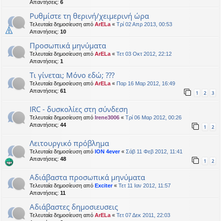
Απαντήσεις:
6
Ρυθμίστε τη θερινή/χειμερινή ώρα
Τελευταία δημοσίευση από
ArELa
«
Τρί 02 Απρ 2013, 00:53
Απαντήσεις:
10
Προσωπικά μηνύματα
Τελευταία δημοσίευση από
ArELa
«
Τετ 03 Οκτ 2012, 22:12
Απαντήσεις:
1
Tι γίνεται; Μόνο εδώ; ???
Τελευταία δημοσίευση από
ArELa
«
Παρ 16 Μαρ 2012, 16:49
Απαντήσεις:
61
1
2
3
ΙRC - δυσκολίες στη σύνδεση
Τελευταία δημοσίευση από
Irene3006
«
Τρί 06 Μαρ 2012, 00:26
Απαντήσεις:
44
1
2
Λειτουργικό πρόβλημα
Τελευταία δημοσίευση από
ION 4ever
«
Σάβ 11 Φεβ 2012, 11:41
Απαντήσεις:
48
1
2
Αδιάβαστα προσωπικά μηνύματα
Τελευταία δημοσίευση από
Exciter
«
Τετ 11 Ιαν 2012, 11:57
Απαντήσεις:
11
Aδιάβαστες δημοσιευσεις
Τελευταία δημοσίευση από
ArELa
«
Τετ 07 Δεκ 2011, 22:03