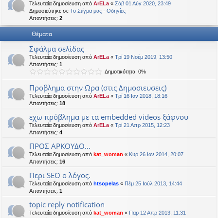
Τελευταία δημοσίευση από
ArELa
«
Σάβ 01 Αύγ 2020, 23:49
η
εις
Δημοσιεύτηκε σε
Το Στίγμα μας - Οδηγίες
Απαντήσεις:
2
Θέματα
Σφάλμα σελίδας
Τελευταία δημοσίευση από
ArELa
«
Τρί 19 Νοέμ 2019, 13:50
Απαντήσεις:
1
Δημοτικότητα: 0%
Προβλημα στην Ωρα (στις Δημοσιευσεις)
Τελευταία δημοσίευση από
ArELa
«
Τρί 16 Ιαν 2018, 18:16
Απαντήσεις:
18
εχω πρόβλημα με τα embedded videos ξάφνου
Τελευταία δημοσίευση από
ArELa
«
Τρί 21 Απρ 2015, 12:23
Απαντήσεις:
4
ΠΡΟΣ ΑΡΚΟΥΔΟ...
Τελευταία δημοσίευση από
kat_woman
«
Κυρ 26 Ιαν 2014, 20:07
Απαντήσεις:
16
Περι SEO ο λόγος.
Τελευταία δημοσίευση από
htsopelas
«
Πέμ 25 Ιούλ 2013, 14:44
Απαντήσεις:
1
topic reply notification
Τελευταία δημοσίευση από
kat_woman
«
Παρ 12 Απρ 2013, 11:31