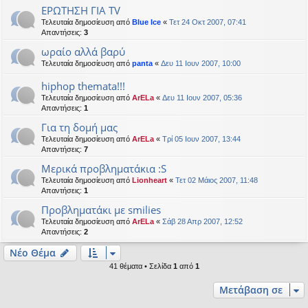
ΕΡΩΤΗΣΗ ΓΙΑ TV
Τελευταία δημοσίευση από
Blue Ice
«
Τετ 24 Οκτ 2007, 07:41
Απαντήσεις:
3
ωραίο αλλά βαρύ
Τελευταία δημοσίευση από
panta
«
Δευ 11 Ιουν 2007, 10:00
hiphop themata!!!
Τελευταία δημοσίευση από
ArELa
«
Δευ 11 Ιουν 2007, 05:36
Απαντήσεις:
1
Για τη δομή μας
Τελευταία δημοσίευση από
ArELa
«
Τρί 05 Ιουν 2007, 13:44
Απαντήσεις:
7
Μερικά προβληματάκια :S
Τελευταία δημοσίευση από
Lionheart
«
Τετ 02 Μάιος 2007, 11:48
Απαντήσεις:
1
Προβληματάκι με smilies
Τελευταία δημοσίευση από
ArELa
«
Σάβ 28 Απρ 2007, 12:52
Απαντήσεις:
2
Νέο Θέμα
41 θέματα • Σελίδα
1
από
1
Μετάβαση σε