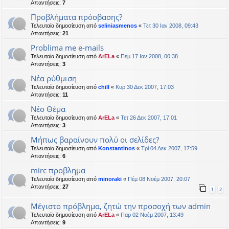
Απαντήσεις:
7
Προβλήματα πρόσβασης?
Τελευταία δημοσίευση από
seliniasmenos
«
Τετ 30 Ιαν 2008, 09:43
Απαντήσεις:
21
Problima me e-mails
Τελευταία δημοσίευση από
ArELa
«
Πέμ 17 Ιαν 2008, 00:38
Απαντήσεις:
3
Nέα ρύθμιση
Τελευταία δημοσίευση από
chill
«
Κυρ 30 Δεκ 2007, 17:03
Απαντήσεις:
11
Νέο Θέμα
Τελευταία δημοσίευση από
ArELa
«
Τετ 26 Δεκ 2007, 17:01
Απαντήσεις:
3
Μήπως βαραίνουν πολύ οι σελίδες?
Τελευταία δημοσίευση από
Konstantinos
«
Τρί 04 Δεκ 2007, 17:59
Απαντήσεις:
6
mirc προβλημα
Τελευταία δημοσίευση από
minoraki
«
Πέμ 08 Νοέμ 2007, 20:07
Απαντήσεις:
27
1
2
Μέγιστο πρόβλημα, ζητώ την προσοχή των admin
Τελευταία δημοσίευση από
ArELa
«
Παρ 02 Νοέμ 2007, 13:49
Απαντήσεις:
9