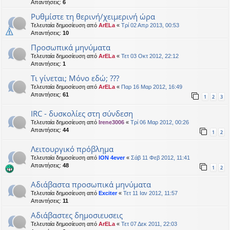
Απαντήσεις:
6
Ρυθμίστε τη θερινή/χειμερινή ώρα
Τελευταία δημοσίευση από
ArELa
«
Τρί 02 Απρ 2013, 00:53
Απαντήσεις:
10
Προσωπικά μηνύματα
Τελευταία δημοσίευση από
ArELa
«
Τετ 03 Οκτ 2012, 22:12
Απαντήσεις:
1
Tι γίνεται; Μόνο εδώ; ???
Τελευταία δημοσίευση από
ArELa
«
Παρ 16 Μαρ 2012, 16:49
Απαντήσεις:
61
1
2
3
ΙRC - δυσκολίες στη σύνδεση
Τελευταία δημοσίευση από
Irene3006
«
Τρί 06 Μαρ 2012, 00:26
Απαντήσεις:
44
1
2
Λειτουργικό πρόβλημα
Τελευταία δημοσίευση από
ION 4ever
«
Σάβ 11 Φεβ 2012, 11:41
Απαντήσεις:
48
1
2
Αδιάβαστα προσωπικά μηνύματα
Τελευταία δημοσίευση από
Exciter
«
Τετ 11 Ιαν 2012, 11:57
Απαντήσεις:
11
Aδιάβαστες δημοσιευσεις
Τελευταία δημοσίευση από
ArELa
«
Τετ 07 Δεκ 2011, 22:03