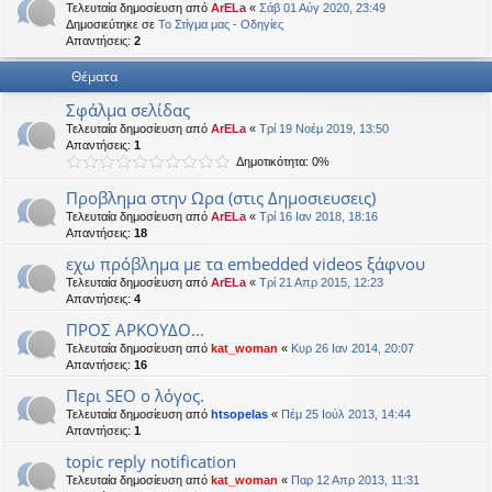
Τελευταία δημοσίευση από
ArELa
«
Σάβ 01 Αύγ 2020, 23:49
η
εις
Δημοσιεύτηκε σε
Το Στίγμα μας - Οδηγίες
Απαντήσεις:
2
Θέματα
Σφάλμα σελίδας
Τελευταία δημοσίευση από
ArELa
«
Τρί 19 Νοέμ 2019, 13:50
Απαντήσεις:
1
Δημοτικότητα: 0%
Προβλημα στην Ωρα (στις Δημοσιευσεις)
Τελευταία δημοσίευση από
ArELa
«
Τρί 16 Ιαν 2018, 18:16
Απαντήσεις:
18
εχω πρόβλημα με τα embedded videos ξάφνου
Τελευταία δημοσίευση από
ArELa
«
Τρί 21 Απρ 2015, 12:23
Απαντήσεις:
4
ΠΡΟΣ ΑΡΚΟΥΔΟ...
Τελευταία δημοσίευση από
kat_woman
«
Κυρ 26 Ιαν 2014, 20:07
Απαντήσεις:
16
Περι SEO ο λόγος.
Τελευταία δημοσίευση από
htsopelas
«
Πέμ 25 Ιούλ 2013, 14:44
Απαντήσεις:
1
topic reply notification
Τελευταία δημοσίευση από
kat_woman
«
Παρ 12 Απρ 2013, 11:31