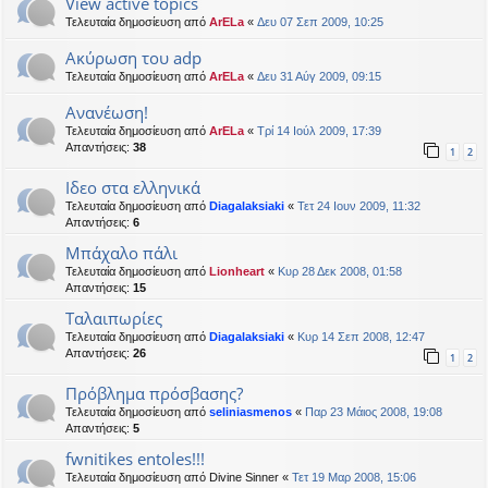
View active topics
Τελευταία δημοσίευση από
ArELa
«
Δευ 07 Σεπ 2009, 10:25
Ακύρωση του adp
Τελευταία δημοσίευση από
ArELa
«
Δευ 31 Αύγ 2009, 09:15
Ανανέωση!
Τελευταία δημοσίευση από
ArELa
«
Τρί 14 Ιούλ 2009, 17:39
Απαντήσεις:
38
1
2
Ιδεο στα ελληνικά
Τελευταία δημοσίευση από
Diagalaksiaki
«
Τετ 24 Ιουν 2009, 11:32
Απαντήσεις:
6
Mπάχαλο πάλι
Τελευταία δημοσίευση από
Lionheart
«
Κυρ 28 Δεκ 2008, 01:58
Απαντήσεις:
15
Ταλαιπωρίες
Τελευταία δημοσίευση από
Diagalaksiaki
«
Κυρ 14 Σεπ 2008, 12:47
Απαντήσεις:
26
1
2
Πρόβλημα πρόσβασης?
Τελευταία δημοσίευση από
seliniasmenos
«
Παρ 23 Μάιος 2008, 19:08
Απαντήσεις:
5
fwnitikes entoles!!!
Τελευταία δημοσίευση από
Divine Sinner
«
Τετ 19 Μαρ 2008, 15:06