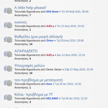
Απαντήσεις:
2
Α little help please?
Τελευταία δημοσίευση από
ION 4ever
«
Τετ 09 Φεβ 2011, 00:00
Απαντήσεις:
7
εικονες
Τελευταία δημοσίευση από
ArELa
«
Τετ 21 Απρ 2010, 23:10
Απαντήσεις:
1
Βαθμίδες (μια μικρή αλλαγή)
Τελευταία δημοσίευση από
Orion
«
Τρί 20 Απρ 2010, 20:09
Απαντήσεις:
14
ΑΠΑΡΑΔΕΚΤΟ
Τελευταία δημοσίευση από
ArELa
«
Δευ 12 Απρ 2010, 12:16
Απαντήσεις:
4
Υπογραφές μελών
Τελευταία δημοσίευση από
Divine Sinner
«
Σάβ 27 Μαρ 2010, 22:40
Απαντήσεις:
14
τεο-προβλημα με μετατροπή
Τελευταία δημοσίευση από
theo
«
Τρί 26 Ιαν 2010, 12:20
Απαντήσεις:
1
Κελαι- προβλημα με ΥΤ
Τελευταία δημοσίευση από
KELAINO
«
Τρί 26 Ιαν 2010, 12:10
Απαντήσεις:
3