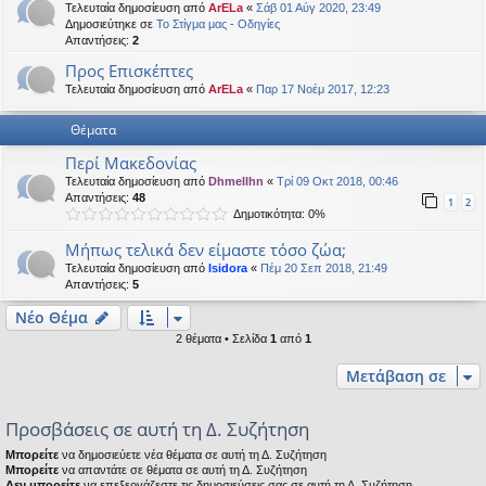
Τελευταία δημοσίευση από
ArELa
«
Σάβ 01 Αύγ 2020, 23:49
η
εις
Δημοσιεύτηκε σε
Το Στίγμα μας - Οδηγίες
Απαντήσεις:
2
Προς Επισκέπτες
Τελευταία δημοσίευση από
ArELa
«
Παρ 17 Νοέμ 2017, 12:23
Θέματα
Περί Μακεδονίας
Τελευταία δημοσίευση από
Dhmellhn
«
Τρί 09 Οκτ 2018, 00:46
Απαντήσεις:
48
1
2
Δημοτικότητα: 0%
Μήπως τελικά δεν είμαστε τόσο ζώα;
Τελευταία δημοσίευση από
Isidora
«
Πέμ 20 Σεπ 2018, 21:49
Απαντήσεις:
5
Νέο Θέμα
2 θέματα • Σελίδα
1
από
1
Μετάβαση σε
Προσβάσεις σε αυτή τη Δ. Συζήτηση
Μπορείτε
να δημοσιεύετε νέα θέματα σε αυτή τη Δ. Συζήτηση
Μπορείτε
να απαντάτε σε θέματα σε αυτή τη Δ. Συζήτηση
Δεν μπορείτε
να επεξεργάζεστε τις δημοσιεύσεις σας σε αυτή τη Δ. Συζήτηση