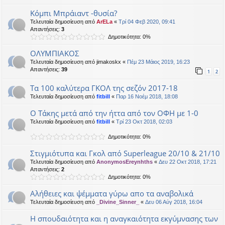
Κόμπι Μπράιαντ -θυσία?
Τελευταία δημοσίευση από
ArELa
«
Τρί 04 Φεβ 2020, 09:41
Απαντήσεις:
3
Δημοτικότητα: 0%
ΟΛΥΜΠΙΑΚΟΣ
Τελευταία δημοσίευση από
jimakoskx
«
Πέμ 23 Μάιος 2019, 16:23
Απαντήσεις:
39
1
2
Τα 100 καλύτερα ΓΚΟΛ της σεζόν 2017-18
Τελευταία δημοσίευση από
fitbill
«
Παρ 16 Νοέμ 2018, 18:08
Ο Τάκης μετά από την ήττα από τον ΟΦΗ με 1-0
Τελευταία δημοσίευση από
fitbill
«
Τρί 23 Οκτ 2018, 02:03
Δημοτικότητα: 0%
Στιγμιότυπα και Γκολ από Superleague 20/10 & 21/10
Τελευταία δημοσίευση από
AnonymosEreynhths
«
Δευ 22 Οκτ 2018, 17:21
Απαντήσεις:
2
Δημοτικότητα: 0%
Αλήθειες και ψέμματα γύρω απο τα αναβολικά
Τελευταία δημοσίευση από
_Divine_Sinner_
«
Δευ 06 Αύγ 2018, 16:04
Η σπουδαιότητα και η αναγκαιότητα εκγύμνασης των