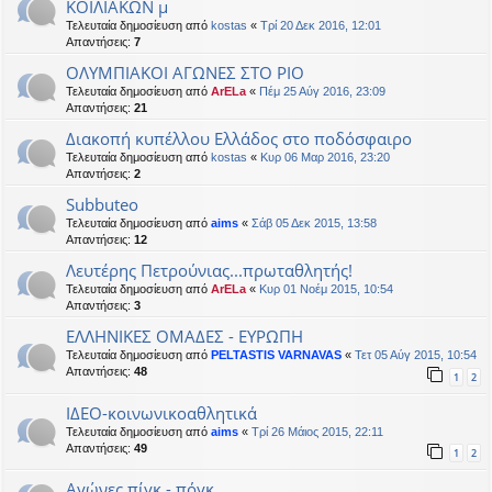
ΚΟΙΛΙΑΚΩΝ μ
Τελευταία δημοσίευση από
kostas
«
Τρί 20 Δεκ 2016, 12:01
Απαντήσεις:
7
ΟΛΥΜΠΙΑΚΟΙ ΑΓΩΝΕΣ ΣΤΟ ΡΙΟ
Τελευταία δημοσίευση από
ArELa
«
Πέμ 25 Αύγ 2016, 23:09
Απαντήσεις:
21
Διακοπή κυπέλλου Ελλάδος στο ποδόσφαιρο
Τελευταία δημοσίευση από
kostas
«
Κυρ 06 Μαρ 2016, 23:20
Απαντήσεις:
2
Subbuteo
Τελευταία δημοσίευση από
aims
«
Σάβ 05 Δεκ 2015, 13:58
Απαντήσεις:
12
Λευτέρης Πετρούνιας...πρωταθλητής!
Τελευταία δημοσίευση από
ArELa
«
Κυρ 01 Νοέμ 2015, 10:54
Απαντήσεις:
3
ΕΛΛΗΝΙΚΕΣ ΟΜΑΔΕΣ - ΕΥΡΩΠΗ
Τελευταία δημοσίευση από
PELTASTIS VARNAVAS
«
Τετ 05 Αύγ 2015, 10:54
Απαντήσεις:
48
1
2
ΙΔΕΟ-κοινωνικοαθλητικά
Τελευταία δημοσίευση από
aims
«
Τρί 26 Μάιος 2015, 22:11
Απαντήσεις:
49
1
2
Αγώνες πίγκ - πόγκ