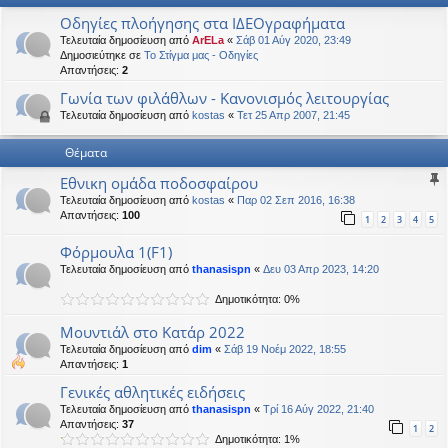
η
εις
Οδηγίες πλοήγησης στα ΙΔΕΟγραφήματα
Τελευταία δημοσίευση από
ArELa
«
Σάβ 01 Αύγ 2020, 23:49
Δημοσιεύτηκε σε
Το Στίγμα μας - Οδηγίες
Απαντήσεις:
2
Γωνία των φιλάθλων - Κανονισμός λειτουργίας
Τελευταία δημοσίευση από
kostas
«
Τετ 25 Απρ 2007, 21:45
Θέματα
Eθνικη ομάδα ποδοσφαίρου
Τελευταία δημοσίευση από
kostas
«
Παρ 02 Σεπ 2016, 16:38
Απαντήσεις:
100
1
2
3
4
5
Φόρμουλα 1(F1)
Τελευταία δημοσίευση από
thanasispn
«
Δευ 03 Απρ 2023, 14:20
Δημοτικότητα: 0%
Μουντιάλ στο Κατάρ 2022
Τελευταία δημοσίευση από
dim
«
Σάβ 19 Νοέμ 2022, 18:55
Απαντήσεις:
1
Γενικές αθλητικές ειδήσεις
Τελευταία δημοσίευση από
thanasispn
«
Τρί 16 Αύγ 2022, 21:40
Απαντήσεις:
37
1
2
Δημοτικότητα: 1%