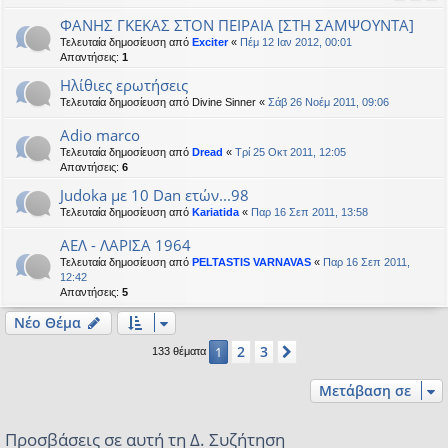
ΦΑΝΗΣ ΓΚΕΚΑΣ ΣΤΟΝ ΠΕΙΡΑΙΑ [ΣΤΗ ΣΑΜΨΟΥΝΤΑ]
Τελευταία δημοσίευση από
Exciter
«
Πέμ 12 Ιαν 2012, 00:01
Απαντήσεις:
1
Ηλίθιες ερωτήσεις
Τελευταία δημοσίευση από
Divine Sinner
«
Σάβ 26 Νοέμ 2011, 09:06
Adio marco
Τελευταία δημοσίευση από
Dread
«
Τρί 25 Οκτ 2011, 12:05
Απαντήσεις:
6
Judoka με 10 Dan ετών...98
Τελευταία δημοσίευση από
Kariatida
«
Παρ 16 Σεπ 2011, 13:58
ΑΕΛ - ΛΑΡΙΣΑ 1964
Τελευταία δημοσίευση από
PELTASTIS VARNAVAS
«
Παρ 16 Σεπ 2011,
12:42
Απαντήσεις:
5
Νέο Θέμα
2
3
1
Επόμενη
133 θέματα
Μετάβαση σε
Προσβάσεις σε αυτή τη Δ. Συζήτηση