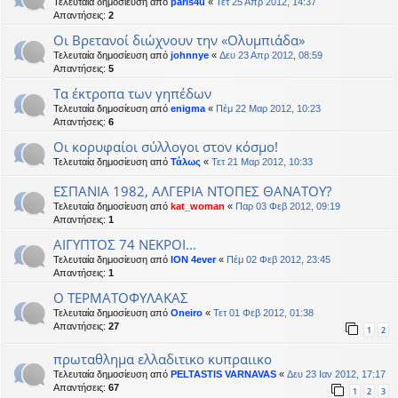
Τελευταία δημοσίευση από
paris4u
«
Τετ 25 Απρ 2012, 14:37
Απαντήσεις:
2
Οι Βρετανοί διώχνουν την «Ολυμπιάδα»
Τελευταία δημοσίευση από
johnnye
«
Δευ 23 Απρ 2012, 08:59
Απαντήσεις:
5
Τα έκτροπα των γηπέδων
Τελευταία δημοσίευση από
enigma
«
Πέμ 22 Μαρ 2012, 10:23
Απαντήσεις:
6
Οι κορυφαίοι σύλλογοι στον κόσμο!
Τελευταία δημοσίευση από
Τάλως
«
Τετ 21 Μαρ 2012, 10:33
ΕΣΠΑΝΙΑ 1982, ΑΛΓΕΡΙΑ ΝΤΟΠΕΣ ΘΑΝΑΤΟΥ?
Τελευταία δημοσίευση από
kat_woman
«
Παρ 03 Φεβ 2012, 09:19
Απαντήσεις:
1
ΑΙΓΥΠΤΟΣ 74 ΝΕΚΡΟΙ...
Τελευταία δημοσίευση από
ION 4ever
«
Πέμ 02 Φεβ 2012, 23:45
Απαντήσεις:
1
Ο ΤΕΡΜΑΤΟΦΥΛΑΚΑΣ
Τελευταία δημοσίευση από
Oneiro
«
Τετ 01 Φεβ 2012, 01:38
Απαντήσεις:
27
1
2
πρωταθλημα ελλαδιτικο κυπραιικο
Τελευταία δημοσίευση από
PELTASTIS VARNAVAS
«
Δευ 23 Ιαν 2012, 17:17
Απαντήσεις:
67
1
2
3