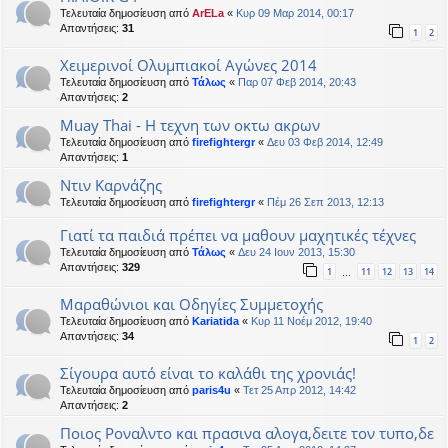
Τελευταία δημοσίευση από
ArELa
«
Κυρ 09 Μαρ 2014, 00:17
Απαντήσεις:
31
1
2
Χειμερινοί Ολυμπιακοί Αγώνες 2014
Τελευταία δημοσίευση από
Τάλως
«
Παρ 07 Φεβ 2014, 20:43
Απαντήσεις:
2
Muay Thai - Η τεχνη των οκτω ακρων
Τελευταία δημοσίευση από
firefightergr
«
Δευ 03 Φεβ 2014, 12:49
Απαντήσεις:
1
Ντιν Καρνάζης
Τελευταία δημοσίευση από
firefightergr
«
Πέμ 26 Σεπ 2013, 12:13
Γιατί τα παιδιά πρέπει να μαθουν μαχητικές τέχνες
Τελευταία δημοσίευση από
Τάλως
«
Δευ 24 Ιουν 2013, 15:30
Απαντήσεις:
329
1
11
12
13
14
…
Μαραθώνιοι και Οδηγίες Συμμετοχής
Τελευταία δημοσίευση από
Kariatida
«
Κυρ 11 Νοέμ 2012, 19:40
Απαντήσεις:
34
1
2
Σίγουρα αυτό είναι το καλάθι της χρονιάς!
Τελευταία δημοσίευση από
paris4u
«
Τετ 25 Απρ 2012, 14:42
Απαντήσεις:
2
Ποιος Ροναλντο και πρασινα αλογα,δειτε τον τυπο,δε