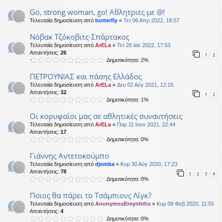
Go, strong woman, go! Αθλητριες με @!
Τελευταία δημοσίευση από
butterfly
«
Τετ 06 Απρ 2022, 18:57
Νόβακ Τζόκοβιτς-Σπάρτακος
Τελευταία δημοσίευση από
ArELa
«
Τετ 26 Ιαν 2022, 17:53
Απαντήσεις:
26
1
2
Δημοτικότητα: 2%
ΠΕΤΡΟΥΝΙΑΣ και πάσης Ελλάδος
Τελευταία δημοσίευση από
ArELa
«
Δευ 02 Αύγ 2021, 12:15
Απαντήσεις:
32
1
2
Δημοτικότητα: 1%
Οι κορυφαίοι μας σε αθλητικές συναντήσεις
Τελευταία δημοσίευση από
ArELa
«
Παρ 11 Ιουν 2021, 22:44
Απαντήσεις:
17
Δημοτικότητα: 0%
Γιάννης Αντετοκούμπο
Τελευταία δημοσίευση από
djemba
«
Κυρ 30 Αύγ 2020, 17:23
Απαντήσεις:
78
1
2
3
4
Δημοτικότητα: 0%
Ποιος θα πάρει το Τσάμπιονς Λίγκ?
Τελευταία δημοσίευση από
AnonymosEreynhths
«
Κυρ 09 Φεβ 2020, 11:55
Απαντήσεις:
4
Δημοτικότητα: 0%