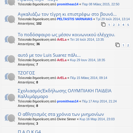
Τελευταία δημοσίευση από
promitheas14
«
Παρ 08 Μάιος 2015, 22:50
Αγκαλιάζω τον τίγρη κι επιστρέφω στο βουνό...
Τελευταία δημοσίευση από
PELTASTIS VARNAVAS
«
Τρί 29 Ιούλ 2014, 13:14
Απαντήσεις:
102
1
2
3
4
5
Το ποδόσφαιρο ως μέσον κοινωνικού ελέγχου.
Τελευταία δημοσίευση από
ArELa
«
Τετ 16 Ιούλ 2014, 13:35
Απαντήσεις:
36
1
2
αυτό με τον Luis Suarez πάλι...
Τελευταία δημοσίευση από
ArELa
«
Κυρ 29 Ιουν 2014, 18:35
Απαντήσεις:
7
ΤΖΟΓΟΣ
Τελευταία δημοσίευση από
ArELa
«
Πέμ 15 Μάιος 2014, 09:14
Απαντήσεις:
8
ΣχολιασμόςἘκδήλωσης ΟΛΥΜΠΙΑΚΗ ΠΑΙΔΕΙΑ
Καλλιμάρμαρο
Τελευταία δημοσίευση από
promitheas14
«
Πέμ 17 Απρ 2014, 21:24
Απαντήσεις:
8
Ο αθλητισμός στα χρόνια των μνημονίων
Τελευταία δημοσίευση από
Divine Sinner
«
Κυρ 16 Μαρ 2014, 23:03
Απαντήσεις:
3
Π.Α.Ο.Κ G4