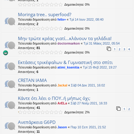
Δημοτικότητα: 0%
Moringa tree.. superfood?
Τελευταία δημοσίευση από
felix+
«
Τρί 14 Ιουν 2022, 08:40
Απαντήσεις:
2
Δημοτικότητα: 0%
Μην τρώτε κρέας γιατί...κλάνουν τα γελάδια!
Τελευταία δημοσίευση από
doctormarkon
«
Τρί 31 Μάιος 2022, 05:54
Απαντήσεις:
81
1
2
3
4
Δημοτικότητα: 0%
Εκτάσεις τρικέφαλων & Γυμναστική στο σπίτι
Τελευταία δημοσίευση από
atimi_ksenitia
«
Τρί 15 Φεβ 2022, 19:27
Απαντήσεις:
6
CRETAN IAMA
Τελευταία δημοσίευση από
Jackal
«
Σάβ 04 Δεκ 2021, 16:02
Απαντήσεις:
1
Κάντε ότι λέει ο ΠΟΥ..ή μήπως όχι;
Τελευταία δημοσίευση από
ArELa
«
Σάβ 27 Νοέμ 2021, 16:33
Απαντήσεις:
41
1
2
Δημοτικότητα: 2%
Ανεπάρκεια G6PD
Τελευταία δημοσίευση από
Jason
«
Παρ 10 Σεπ 2021, 21:52
Απαντήσεις:
11