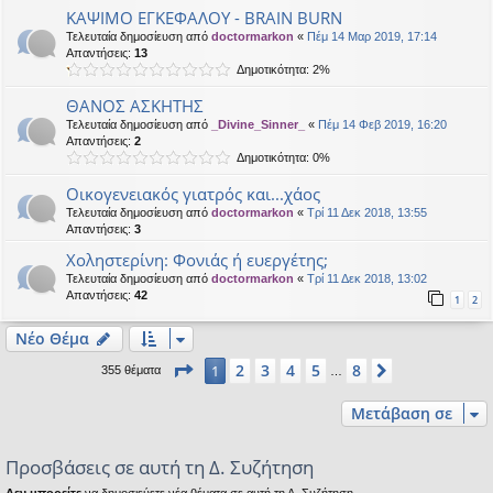
KΑΨΙΜΟ ΕΓΚΕΦΑΛΟΥ - BRAIN BURN
Τελευταία δημοσίευση από
doctormarkon
«
Πέμ 14 Μαρ 2019, 17:14
Απαντήσεις:
13
Δημοτικότητα: 2%
ΘΑΝΟΣ ΑΣΚΗΤΗΣ
Τελευταία δημοσίευση από
_Divine_Sinner_
«
Πέμ 14 Φεβ 2019, 16:20
Απαντήσεις:
2
Δημοτικότητα: 0%
Οικογενειακός γιατρός και...χάος
Τελευταία δημοσίευση από
doctormarkon
«
Τρί 11 Δεκ 2018, 13:55
Απαντήσεις:
3
Χοληστερίνη: Φονιάς ή ευεργέτης;
Τελευταία δημοσίευση από
doctormarkon
«
Τρί 11 Δεκ 2018, 13:02
Απαντήσεις:
42
1
2
Νέο Θέμα
Σελίδα
1
από
8
2
3
4
5
8
1
Επόμενη
355 θέματα
…
Μετάβαση σε
Προσβάσεις σε αυτή τη Δ. Συζήτηση
Δεν μπορείτε
να δημοσιεύετε νέα θέματα σε αυτή τη Δ. Συζήτηση