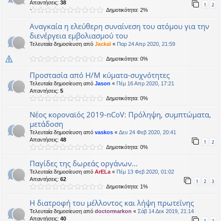
Απαντήσεις:
38
1
2
Δημοτικότητα: 2%
Αναγκαία η ελεύθερη συναίνεση του ατόμου για την
διενέργεια εμβολιασμού του
Τελευταία δημοσίευση από
Jackal
«
Παρ 24 Απρ 2020, 21:59
Δημοτικότητα: 0%
Προστασία από Η/Μ κύματα-συχνότητες
Τελευταία δημοσίευση από
Jason
«
Πέμ 16 Απρ 2020, 17:21
Απαντήσεις:
5
Δημοτικότητα: 0%
Νέος κοροναϊός 2019-nCoV: Πρόληψη, συμπτώματα,
μετάδοση
Τελευταία δημοσίευση από
vaskos
«
Δευ 24 Φεβ 2020, 20:41
Απαντήσεις:
48
1
2
Δημοτικότητα: 0%
Παγίδες της δωρεάς οργάνων...
Τελευταία δημοσίευση από
ArELa
«
Πέμ 13 Φεβ 2020, 01:02
Απαντήσεις:
62
1
2
3
Δημοτικότητα: 1%
Η διατροφή του μέλλοντος και λήψη πρωτεΐνης
Τελευταία δημοσίευση από
doctormarkon
«
Σάβ 14 Δεκ 2019, 21:14
Απαντήσεις:
40
1
2