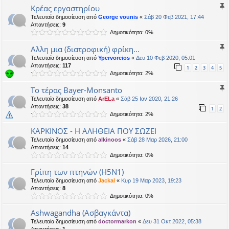
Κρέας εργαστηρίου
Τελευταία δημοσίευση από
George vounis
«
Σάβ 20 Φεβ 2021, 17:44
Απαντήσεις:
9
Δημοτικότητα: 0%
Αλλη μια (διατροφική) φρίκη...
Τελευταία δημοσίευση από
Ypervoreios
«
Δευ 10 Φεβ 2020, 05:01
Απαντήσεις:
117
1
2
3
4
5
Δημοτικότητα: 2%
Το τέρας Bayer-Monsanto
Τελευταία δημοσίευση από
ArELa
«
Σάβ 25 Ιαν 2020, 21:26
Απαντήσεις:
38
1
2
Δημοτικότητα: 2%
ΚΑΡΚΙΝΟΣ - Η ΑΛΗΘΕΙΑ ΠΟΥ ΣΩΖΕΙ
Τελευταία δημοσίευση από
alkinoos
«
Σάβ 28 Μαρ 2026, 21:00
Απαντήσεις:
14
Δημοτικότητα: 0%
Γρίπη των πτηνών (Η5Ν1)
Τελευταία δημοσίευση από
Jackal
«
Κυρ 19 Μαρ 2023, 19:23
Απαντήσεις:
8
Δημοτικότητα: 0%
Ashwagandha (Ασβαγκάντα)
Τελευταία δημοσίευση από
doctormarkon
«
Δευ 31 Οκτ 2022, 05:38
Απαντήσεις:
1