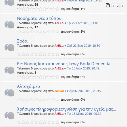
Τελευταία δημοσίευση από
ArELa
«
Παρ 08 Νοέμ 2019, 19:12
Απαντήσεις:
68
1
2
3
Δημοτικότητα: 1%
Νοσήματα νέου τύπου
Τελευταία δημοσίευση από
ArELa
«
Τρί 22 Οκτ 2019, 14:01
Απαντήσεις:
17
Δημοτικότητα: 1%
Σόδα...
Τελευταία δημοσίευση από
ArELa
«
Σάβ 21 Σεπ 2019, 10:30
Δημοτικότητα: 0%
Re: Noσος kuru και νόσος Lewy Body Dementia
Τελευταία δημοσίευση από
ArELa
«
Τετ 10 Ιούλ 2019, 20:42
Απαντήσεις:
8
Δημοτικότητα: 0%
Αλτσχάιμερ
Τελευταία δημοσίευση από
Jackal
«
Πέμ 06 Ιουν 2019, 23:35
Δημοτικότητα: 0%
Xρήσιμες πληροφορίες/γνώση για την υγεία μας...
Τελευταία δημοσίευση από
ArELa
«
Τετ 15 Μάιος 2019, 00:12
Δημοτικότητα: 0%