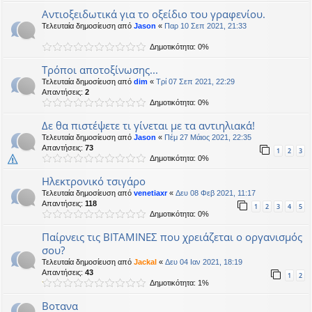
Αντιοξειδωτικά για το οξείδιο του γραφενίου.
Τελευταία δημοσίευση από
Jason
«
Παρ 10 Σεπ 2021, 21:33
Δημοτικότητα: 0%
Tρόποι αποτοξίνωσης...
Τελευταία δημοσίευση από
dim
«
Τρί 07 Σεπ 2021, 22:29
Απαντήσεις:
2
Δημοτικότητα: 0%
Δε θα πιστέψετε τι γίνεται με τα αντιηλιακά!
Τελευταία δημοσίευση από
Jason
«
Πέμ 27 Μάιος 2021, 22:35
Απαντήσεις:
73
1
2
3
Δημοτικότητα: 0%
Hλεκτρονικό τσιγάρο
Τελευταία δημοσίευση από
venetiaxr
«
Δευ 08 Φεβ 2021, 11:17
Απαντήσεις:
118
1
2
3
4
5
Δημοτικότητα: 0%
Παίρνεις τις ΒΙΤΑΜΙΝΕΣ που χρειάζεται ο οργανισμός
σου?
Τελευταία δημοσίευση από
Jackal
«
Δευ 04 Ιαν 2021, 18:19
Απαντήσεις:
43
1
2
Δημοτικότητα: 1%
Βοτανα