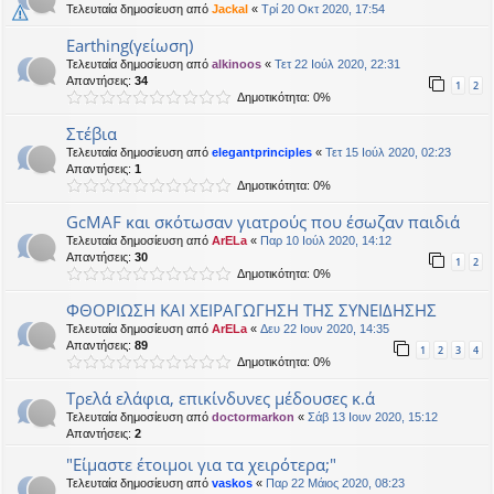
Τελευταία δημοσίευση από
Jackal
«
Τρί 20 Οκτ 2020, 17:54
Earthing(γείωση)
Τελευταία δημοσίευση από
alkinoos
«
Τετ 22 Ιούλ 2020, 22:31
Απαντήσεις:
34
1
2
Δημοτικότητα: 0%
Στέβια
Τελευταία δημοσίευση από
elegantprinciples
«
Τετ 15 Ιούλ 2020, 02:23
Απαντήσεις:
1
Δημοτικότητα: 0%
GcMAF και σκότωσαν γιατρούς που έσωζαν παιδιά
Τελευταία δημοσίευση από
ArELa
«
Παρ 10 Ιούλ 2020, 14:12
Απαντήσεις:
30
1
2
Δημοτικότητα: 0%
ΦΘΟΡΙΩΣΗ ΚΑΙ ΧΕΙΡΑΓΩΓΗΣΗ ΤΗΣ ΣΥΝΕΙΔΗΣΗΣ
Τελευταία δημοσίευση από
ArELa
«
Δευ 22 Ιουν 2020, 14:35
Απαντήσεις:
89
1
2
3
4
Δημοτικότητα: 0%
Τρελά ελάφια, επικίνδυνες μέδουσες κ.ά
Τελευταία δημοσίευση από
doctormarkon
«
Σάβ 13 Ιουν 2020, 15:12
Απαντήσεις:
2
"Είμαστε έτοιμοι για τα χειρότερα;"
Τελευταία δημοσίευση από
vaskos
«
Παρ 22 Μάιος 2020, 08:23