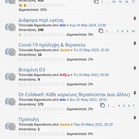
Απαντήσεις:
415
1
14
15
16
17
…
Δημοτικότητα: 16%
Διάφορα περί υγείας
Τελευταία δημοσίευση από
dim
«
Κυρ 24 Μαρ 2024, 13:50
Απαντήσεις:
248
1
7
8
9
10
…
Δημοτικότητα: 3%
Covid-19 πρόληψη & θεραπεία
Τελευταία δημοσίευση από
Jackal
«
Τετ 22 Μαρ 2023, 22:18
Απαντήσεις:
16
Δημοτικότητα: 1%
Βιταμίνη D3
Τελευταία δημοσίευση από
ArELa
«
Τετ 16 Μαρ 2022, 00:09
Απαντήσεις:
9
Δημοτικότητα: 2%
Dr Coldwell: Κάθε καρκίνος θεραπεύεται (και άλλοι)
Τελευταία δημοσίευση από
dim
«
Δευ 15 Νοέμ 2021, 18:51
Απαντήσεις:
172
1
4
5
6
7
…
Δημοτικότητα: 2%
Πρόπολη
Τελευταία δημοσίευση από
Jackal
«
Παρ 28 Μάιος 2021, 20:29
Απαντήσεις:
1
Δημοτικότητα: 0%