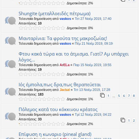
Δημοτικότητα: 2%
Shungite (μεταλλοειδές πέτρωμα)
Τελευταία δημοσίευση από
vaskos
«
Τετ 27 Νοέμ 2019, 17:40
Απαντήσεις:
10
Δημοτικότητα: 0%
Μανταρίνια: Τα φρούτα της μακροζωίας!
Τελευταία δημοσίευση από
vaskos
«
Πέμ 21 Νοέμ 2019, 09:19
Φτου κακά τώρα και το άτμισμα. Γιατί? Αμ υπάρχει
λόγος...
Τελευταία δημοσίευση από
ArELa
«
Παρ 15 Νοέμ 2019, 19:55
Απαντήσεις:
19
Δημοτικότητα: 1%
Ιός έμπολα,πως δρα,πως θεραπεύεται
Τελευταία δημοσίευση από
Jackal
«
Τετ 13 Νοέμ 2019, 17:28
Απαντήσεις:
183
1
5
6
7
8
…
Δημοτικότητα: 1%
Πόλεμος κατά του κόκκινου κρέατος
Τελευταία δημοσίευση από
vaskos
«
Τρί 12 Νοέμ 2019, 04:22
Απαντήσεις:
33
1
2
Δημοτικότητα: 2%
Επίφυση η κωναριο (pineal gland)