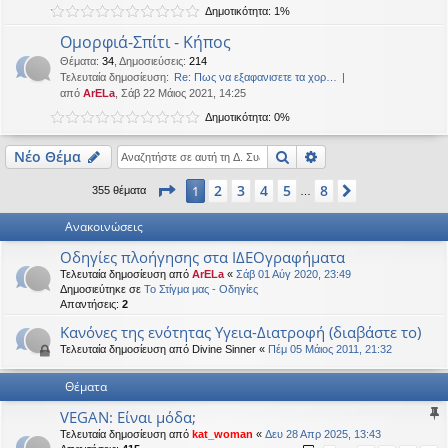
Δημοτικότητα: 1%
η
εις
Ομορφιά-Σπίτι - Κήπος
Θέματα
:
34
,
Δημοσιεύσεις
:
214
Τελευταία δημοσίευση:
Re: Πως να εξαφανισετε τα χορ…
από
ArELa
, Σάβ 22 Μάιος 2021, 14:25
Δημοτικότητα: 0%
Αναζήτηση
Ειδική αναζήτηση
Νέο Θέμα
Σελίδα
1
από
8
2
3
4
5
8
1
Επόμενη
355 θέματα
…
Ανακοινώσεις
Οδηγίες πλοήγησης στα ΙΔΕΟγραφήματα
Τελευταία δημοσίευση από
ArELa
«
Σάβ 01 Αύγ 2020, 23:49
Δημοσιεύτηκε σε
Το Στίγμα μας - Οδηγίες
Απαντήσεις:
2
Κανόνες της ενότητας Υγεια-Διατροφή (διαβάστε το)
Τελευταία δημοσίευση από
Divine Sinner
«
Πέμ 05 Μάιος 2011, 21:32
Θέματα
VEGAN: Είναι μόδα;
Τελευταία δημοσίευση από
kat_woman
«
Δευ 28 Απρ 2025, 13:43