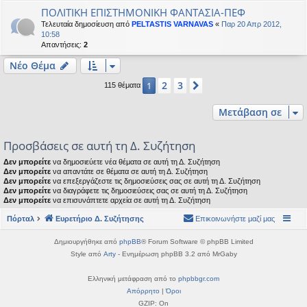
ΠΟΛΙΤΙΚΗ ΕΠΙΣΤΗΜΟΝΙΚΗ ΦΑΝΤΑΣΙΑ-ΠΕΦ
Τελευταία δημοσίευση από
PELTASTIS VARNAVAS
«
Παρ 20 Απρ 2012,
10:58
Απαντήσεις:
2
Νέο Θέμα
2
3
1
Επόμενη
115 θέματα
Μετάβαση σε
Προσβάσεις σε αυτή τη Δ. Συζήτηση
Δεν μπορείτε
να δημοσιεύετε νέα θέματα σε αυτή τη Δ. Συζήτηση
Δεν μπορείτε
να απαντάτε σε θέματα σε αυτή τη Δ. Συζήτηση
Δεν μπορείτε
να επεξεργάζεστε τις δημοσιεύσεις σας σε αυτή τη Δ. Συζήτηση
Δεν μπορείτε
να διαγράφετε τις δημοσιεύσεις σας σε αυτή τη Δ. Συζήτηση
Δεν μπορείτε
να επισυνάπτετε αρχεία σε αυτή τη Δ. Συζήτηση
Πόρταλ
Ευρετήριο Δ. Συζήτησης
Επικοινωνήστε μαζί μας
Δημιουργήθηκε από
phpBB
® Forum Software © phpBB Limited
Style από
Arty
- Ενημέρωση phpBB 3.2 από MrGaby
Ελληνική μετάφραση από το
phpbbgr.com
Απόρρητο
|
Όροι
GZIP: On