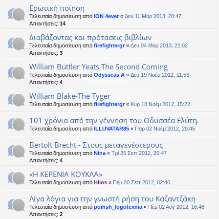
Ερωτική ποίηση
Τελευταία δημοσίευση από
ION 4ever
«
Δευ 11 Μαρ 2013, 20:47
Απαντήσεις:
14
Διαβάζοντας και πρότασεις βιβλίων
Τελευταία δημοσίευση από
firefightergr
«
Δευ 04 Μαρ 2013, 21:02
Απαντήσεις:
3
William Buttler Yeats The Second Coming
Τελευταία δημοσίευση από
Odysseas A
«
Δευ 19 Νοέμ 2012, 11:53
Απαντήσεις:
4
William Blake-The Tyger
Τελευταία δημοσίευση από
firefightergr
«
Κυρ 18 Νοέμ 2012, 15:22
101 χρόνια από την γέννηση του Οδυσσέα Ελύτη.
Τελευταία δημοσίευση από
ILLUVATAR85
«
Παρ 02 Νοέμ 2012, 20:45
Bertolt Brecht - Στους μεταγενέστερους
Τελευταία δημοσίευση από
Nina
«
Τρί 25 Σεπ 2012, 20:47
Απαντήσεις:
4
«Η ΚΕΡΕΝΙΑ ΚΟΥΚΛΑ»
Τελευταία δημοσίευση από
Hlios
«
Πέμ 20 Σεπ 2012, 02:46
Λίγα λόγια για την γνωστή ρήση του Καζαντζάκη
Τελευταία δημοσίευση από
poihsh_logotexnia
«
Πέμ 02 Αύγ 2012, 16:48
Απαντήσεις:
2