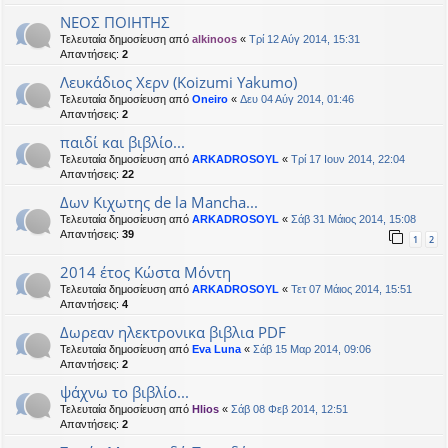
ΝΕΟΣ ΠΟΙΗΤΗΣ
Τελευταία δημοσίευση από
alkinoos
«
Τρί 12 Αύγ 2014, 15:31
Απαντήσεις:
2
Λευκάδιος Χερν (Koizumi Yakumo)
Τελευταία δημοσίευση από
Oneiro
«
Δευ 04 Αύγ 2014, 01:46
Απαντήσεις:
2
παιδί και βιβλίο...
Τελευταία δημοσίευση από
ARKADROSOYL
«
Τρί 17 Ιουν 2014, 22:04
Απαντήσεις:
22
Δων Κιχωτης de la Mancha...
Τελευταία δημοσίευση από
ARKADROSOYL
«
Σάβ 31 Μάιος 2014, 15:08
Απαντήσεις:
39
1
2
2014 έτος Κώστα Μόντη
Τελευταία δημοσίευση από
ARKADROSOYL
«
Τετ 07 Μάιος 2014, 15:51
Απαντήσεις:
4
Δωρεαν ηλεκτρονικα βιβλια PDF
Τελευταία δημοσίευση από
Eva Luna
«
Σάβ 15 Μαρ 2014, 09:06
Απαντήσεις:
2
ψάχνω το βιβλίο...
Τελευταία δημοσίευση από
Hlios
«
Σάβ 08 Φεβ 2014, 12:51
Απαντήσεις:
2