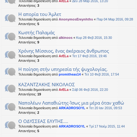
Τελευταία δημοσίευση από
ArELa
«
Δευ 28 Μαρ 2016, 13:20
Απαντήσεις:
3
Η απορία του Άμλετ
Τελευταία δημοσίευση από
AnonymosEreynhths
«
Παρ 04 Μαρ 2016, 09:28
Απαντήσεις:
5
Κωστής Παλαμάς
Τελευταία δημοσίευση από
alkinoos
«
Κυρ 28 Φεβ 2016, 15:30
Απαντήσεις:
9
Χρόνης Μίσσιος, ἕνας ἀκέραιος ἄνθρωπος
Τελευταία δημοσίευση από
ArELa
«
Τετ 17 Φεβ 2016, 19:46
Απαντήσεις:
3
Η ποίηση στήν υπηρεσία τής ψυχολογίας.
Τελευταία δημοσίευση από
promitheas14
«
Τετ 10 Φεβ 2016, 17:54
ΚΑΖΑΝΤΖΑΚΗΣ ΝΙΚΟΛΑΟΣ
Τελευταία δημοσίευση από
ArELa
«
Σάβ 06 Φεβ 2016, 22:20
Απαντήσεις:
19
Ναπολέων Λαπαθιώτης-Ίσως μια μέρα όταν χαθώ
Τελευταία δημοσίευση από
ARKADROSOYL
«
Τετ 20 Ιαν 2016, 09:53
Απαντήσεις:
2
Ο ΟΔΥΣΣΕΑΣ ΕΛΥΤΗΣ....
Τελευταία δημοσίευση από
ARKADROSOYL
«
Τρί 17 Νοέμ 2015, 11:44
Απαντήσεις:
5