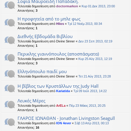
Σοφία Μαυροειδή Παπαδάκη.
Τελευταία δημοσίευση από
doctormarkon
«
Κυρ 01 Δεκ 2013, 23:00
Απαντήσεις:
3
Η προφητεία από το μπλε φως
Τελευταία δημοσίευση από
Hlios
«
Τρί 12 Νοέμ 2013, 00:34
Απαντήσεις:
1
Διεθνής Εβδομάδα Βιβλίου
Τελευταία δημοσίευση από
Divine Sinner
«
Δευ 23 Σεπ 2013, 02:19
Απαντήσεις:
1
Περικλης γιαννόπουλος (αποσπάσματα)
Τελευταία δημοσίευση από
Divine Sinner
«
Κυρ 25 Αύγ 2013, 12:19
Απαντήσεις:
3
Ελληνόπουλο παιδί μου
Τελευταία δημοσίευση από
Divine Sinner
«
Τετ 21 Αύγ 2013, 23:28
Η βίβλος των Κρυστάλλων της Judy Hall
Τελευταία δημοσίευση από
Kariatida
«
Τρί 09 Ιούλ 2013, 14:22
Λευκές Μέρες
Τελευταία δημοσίευση από
ArELa
«
Πέμ 23 Μάιος 2013, 20:25
Απαντήσεις:
1
ΓΛΑΡΟΣ ΙΩΝΑΘΑΝ - Jonathan Livingston Seagull
Τελευταία δημοσίευση από
ION 4ever
«
Σάβ 13 Απρ 2013, 00:13
Απαντήσεις:
16