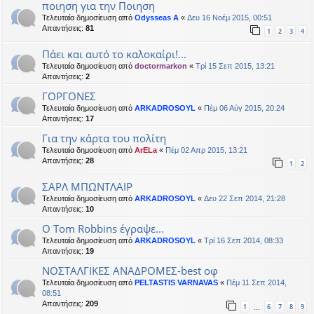
ποιηση για την Ποιηση
Τελευταία δημοσίευση από
Odysseas A
«
Δευ 16 Νοέμ 2015, 00:51
Απαντήσεις:
81
1
2
3
4
Πάει και αυτό το καλοκαίρι!...
Τελευταία δημοσίευση από
doctormarkon
«
Τρί 15 Σεπ 2015, 13:21
Απαντήσεις:
2
ΓΟΡΓΟΝΕΣ
Τελευταία δημοσίευση από
ARKADROSOYL
«
Πέμ 06 Αύγ 2015, 20:24
Απαντήσεις:
17
Για την κάρτα του πολίτη
Τελευταία δημοσίευση από
ArELa
«
Πέμ 02 Απρ 2015, 13:21
Απαντήσεις:
28
1
2
ΣΑΡΛ ΜΠΩΝΤΛΑΙΡ
Τελευταία δημοσίευση από
ARKADROSOYL
«
Δευ 22 Σεπ 2014, 21:28
Απαντήσεις:
10
Ο Tom Robbins έγραψε...
Τελευταία δημοσίευση από
ARKADROSOYL
«
Τρί 16 Σεπ 2014, 08:33
Απαντήσεις:
19
ΝΟΣΤΑΛΓΙΚΕΣ ΑΝΑΔΡΟΜΕΣ-best oφ
Τελευταία δημοσίευση από
PELTASTIS VARNAVAS
«
Πέμ 11 Σεπ 2014,
08:51
Απαντήσεις:
209
1
6
7
8
9
…