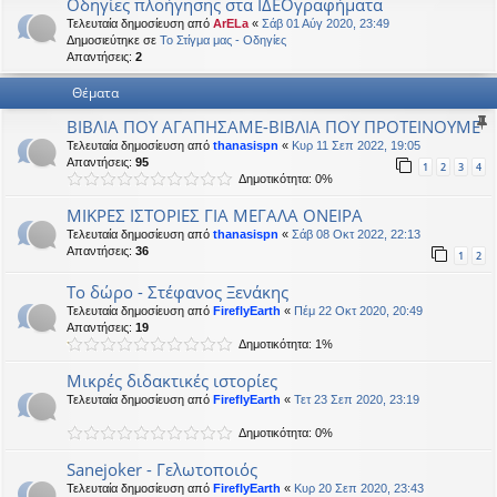
Οδηγίες πλοήγησης στα ΙΔΕΟγραφήματα
η
εις
Τελευταία δημοσίευση από
ArELa
«
Σάβ 01 Αύγ 2020, 23:49
Δημοσιεύτηκε σε
Το Στίγμα μας - Οδηγίες
Απαντήσεις:
2
Θέματα
ΒΙΒΛΙΑ ΠΟΥ ΑΓΑΠΗΣΑΜΕ-BIBΛΙΑ ΠΟΥ ΠΡΟΤΕΙΝΟΥΜΕ
Τελευταία δημοσίευση από
thanasispn
«
Κυρ 11 Σεπ 2022, 19:05
Απαντήσεις:
95
1
2
3
4
Δημοτικότητα: 0%
ΜΙΚΡΕΣ ΙΣΤΟΡΙΕΣ ΓΙΑ ΜΕΓΑΛΑ ΟΝΕΙΡΑ
Τελευταία δημοσίευση από
thanasispn
«
Σάβ 08 Οκτ 2022, 22:13
Απαντήσεις:
36
1
2
Το δώρο - Στέφανος Ξενάκης
Τελευταία δημοσίευση από
FireflyEarth
«
Πέμ 22 Οκτ 2020, 20:49
Απαντήσεις:
19
Δημοτικότητα: 1%
Μικρές διδακτικές ιστορίες
Τελευταία δημοσίευση από
FireflyEarth
«
Τετ 23 Σεπ 2020, 23:19
Δημοτικότητα: 0%
Sanejoker - Γελωτοποιός
Τελευταία δημοσίευση από
FireflyEarth
«
Κυρ 20 Σεπ 2020, 23:43