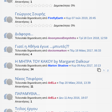
Απαντήσεις:
1
Δημοτικότητα: 0%
Γεώργιος Σουρής
Τελευταία δημοσίευση από
FireflyEarth
«
Κυρ 07 Ιούλ 2019, 20:45
Απαντήσεις:
1
Δημοτικότητα: 0%
Διάφορα...
Τελευταία δημοσίευση από
AnonymosEreynhths
«
Τρί 18 Σεπ 2018, 12:59
Γιατί η Αθήνα έγινε ...μπιντές??
Τελευταία δημοσίευση από
doctormarkon
«
Πέμ 18 Μάιος 2017, 06:33
Απαντήσεις:
4
Η ΜΗΤΡΑ ΤΟΥ ΚΑΚΟΥ by Margaret Dalkour
Τελευταία δημοσίευση από
Marion Shadow
«
Κυρ 09 Απρ 2017, 10:13
Απαντήσεις:
34
1
2
Νίκος Τσιφόρος
Τελευταία δημοσίευση από
ArELa
«
Παρ 20 Μάιος 2016, 13:39
Απαντήσεις:
11
ΠΑΡΑΜΥΘΙΑ...
Τελευταία δημοσίευση από
ArELa
«
Δευ 11 Απρ 2016, 18:07
Απαντήσεις:
1
Tιτλος έργου