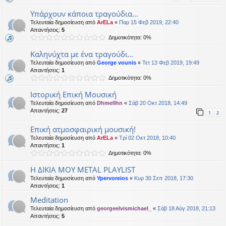
Υπάρχουν κάποια τραγούδια...
Τελευταία δημοσίευση από
ArELa
«
Παρ 15 Φεβ 2019, 22:40
Απαντήσεις:
5
Δημοτικότητα: 0%
Καληνύχτα με ένα τραγούδι...
Τελευταία δημοσίευση από
George vounis
«
Τετ 13 Φεβ 2019, 19:49
Απαντήσεις:
1
Δημοτικότητα: 0%
Ιστορική Επική Μουσική
Τελευταία δημοσίευση από
Dhmellhn
«
Σάβ 20 Οκτ 2018, 14:49
Απαντήσεις:
27
1
2
Επική ατμοσφαιρική μουσική!
Τελευταία δημοσίευση από
ArELa
«
Τρί 02 Οκτ 2018, 10:40
Απαντήσεις:
1
Δημοτικότητα: 0%
Η ΔΙΚΙΑ ΜΟΥ METAL PLAYLIST
Τελευταία δημοσίευση από
Ypervoreios
«
Κυρ 30 Σεπ 2018, 17:30
Απαντήσεις:
1
Meditation
Τελευταία δημοσίευση από
georgeelvismichael_
«
Σάβ 18 Αύγ 2018, 21:13
Απαντήσεις:
5