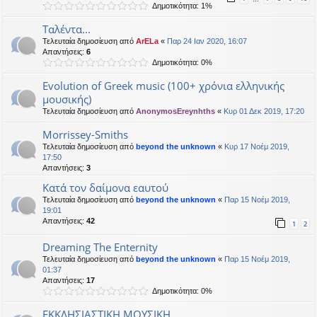
Δημοτικότητα: 1%
Ταλέντα...
Τελευταία δημοσίευση από
ArELa
«
Παρ 24 Ιαν 2020, 16:07
Απαντήσεις:
6
Δημοτικότητα: 0%
Evolution of Greek music (100+ χρόνια ελληνικής
μουσικής)
Τελευταία δημοσίευση από
AnonymosEreynhths
«
Κυρ 01 Δεκ 2019, 17:20
Morrissey-Smiths
Τελευταία δημοσίευση από
beyond the unknown
«
Κυρ 17 Νοέμ 2019,
17:50
Απαντήσεις:
3
Κατά τον δαίμονα εαυτού
Τελευταία δημοσίευση από
beyond the unknown
«
Παρ 15 Νοέμ 2019,
19:01
Απαντήσεις:
42
1
2
Dreaming The Enternity
Τελευταία δημοσίευση από
beyond the unknown
«
Παρ 15 Νοέμ 2019,
01:37
Απαντήσεις:
17
Δημοτικότητα: 0%
ΕΚΚΛΗΣΙΑΣΤΙΚΗ ΜΟΥΣΙΚΗ