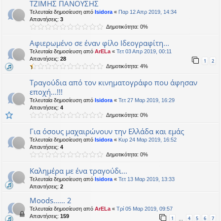
ΤΖΙΜΗΣ ΠΑΝΟΥΣΗΣ
Τελευταία δημοσίευση από
Isidora
«
Παρ 12 Απρ 2019, 14:34
Απαντήσεις:
3
Δημοτικότητα: 0%
Αφιερωμένο σε έναν φίλο Ιδεογραφίτη...
Τελευταία δημοσίευση από
ArELa
«
Τετ 03 Απρ 2019, 00:11
Απαντήσεις:
28
1
2
Δημοτικότητα: 4%
Τραγούδια από τον κινηματογράφο που άφησαν
εποχή...!!!
Τελευταία δημοσίευση από
Isidora
«
Τετ 27 Μαρ 2019, 16:29
Απαντήσεις:
4
Δημοτικότητα: 0%
Για όσους μαχαιρώνουν την Ελλάδα και εμάς
Τελευταία δημοσίευση από
Isidora
«
Κυρ 24 Μαρ 2019, 16:52
Απαντήσεις:
4
Δημοτικότητα: 0%
Καλημέρα με ένα τραγούδι...
Τελευταία δημοσίευση από
Isidora
«
Τετ 13 Μαρ 2019, 13:33
Απαντήσεις:
2
Moods...... 2
Τελευταία δημοσίευση από
ArELa
«
Τρί 05 Μαρ 2019, 09:57
Απαντήσεις:
159
1
4
5
6
7
…