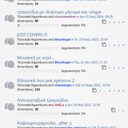
Απαντήσεις:
10
τραγούδια με ιδιαίτερο μήνυμα και νόημα
Τελευταία δημοσίευση από
doctormarkon
«
Δευ 01 Απρ 2024, 06:05
Απαντήσεις:
88
1
2
3
4
Δημοτικότητα: 5%
JUST COVERS !!!
Τελευταία δημοσίευση από
BlueAngel
«
Τετ 29 Νοέμ 2023, 19:40
Απαντήσεις:
89
1
2
3
4
Δημοτικότητα: 0%
Μουσική με νερό...
Τελευταία δημοσίευση από
BlueAngel
«
Πέμ 12 Οκτ 2023, 17:22
Απαντήσεις:
90
1
2
3
4
Δημοτικότητα: 0%
Ελληνικά που μας αρέσουν 2
Τελευταία δημοσίευση από
thanasispn
«
Σάβ 12 Νοέμ 2022, 23:50
Απαντήσεις:
216
1
6
7
8
9
…
Aντινεοταξικά τραγούδια
Τελευταία δημοσίευση από
ArELa
«
Δευ 28 Φεβ 2022, 11:05
Απαντήσεις:
36
1
2
Δημοτικότητα: 1%
Καψουροτράγουδα...after ;)
Τελευταία δημοσίευση από
beyond the unknown
«
Σάβ 27 Νοέμ 2021,