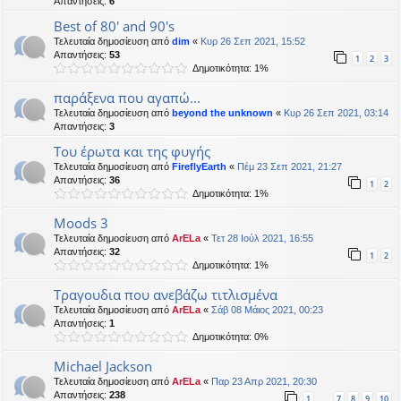
Απαντήσεις:
6
Best of 80' and 90's
Τελευταία δημοσίευση από
dim
«
Κυρ 26 Σεπ 2021, 15:52
Απαντήσεις:
53
1
2
3
Δημοτικότητα: 1%
παράξενα που αγαπώ...
Τελευταία δημοσίευση από
beyond the unknown
«
Κυρ 26 Σεπ 2021, 03:14
Απαντήσεις:
3
Του έρωτα και της φυγής
Τελευταία δημοσίευση από
FireflyEarth
«
Πέμ 23 Σεπ 2021, 21:27
Απαντήσεις:
36
1
2
Δημοτικότητα: 1%
Moods 3
Τελευταία δημοσίευση από
ArELa
«
Τετ 28 Ιούλ 2021, 16:55
Απαντήσεις:
32
1
2
Δημοτικότητα: 1%
Τραγουδια που ανεβάζω τιτλισμένα
Τελευταία δημοσίευση από
ArELa
«
Σάβ 08 Μάιος 2021, 00:23
Απαντήσεις:
1
Δημοτικότητα: 0%
Michael Jackson
Τελευταία δημοσίευση από
ArELa
«
Παρ 23 Απρ 2021, 20:30
Απαντήσεις:
238
1
7
8
9
10
…