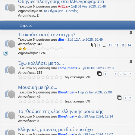
Οδηγίες πλοήγησης στα ΙΔΕΟγραφήματα
η
εις
Τελευταία δημοσίευση από
ArELa
«
Σάβ 01 Αύγ 2020, 23:49
Δημοσιεύτηκε σε
Το Στίγμα μας - Οδηγίες
Απαντήσεις:
2
Θέματα
Τι ακούτε αυτή την στιγμή?
Τελευταία δημοσίευση από
dim
«
Σάβ 12 Απρ 2025, 20:49
Απαντήσεις:
343
1
11
12
13
14
…
Δημοτικότητα: 17%
Έχω κολλήσει με το....
Τελευταία δημοσίευση από
carol_mantz
«
Τρί 10 Ιαν 2023, 03:19
Απαντήσεις:
174
1
4
5
6
7
…
Δημοτικότητα: 2%
Μουσική με ήλιο...
Τελευταία δημοσίευση από
BlueAngel
«
Πέμ 29 Ιαν 2026, 22:08
Απαντήσεις:
49
1
2
Δημοτικότητα: 0%
Το "θαύμα" της νέας ελληνικής μουσικής
Τελευταία δημοσίευση από
BlueAngel
«
Δευ 29 Απρ 2024, 12:14
Απαντήσεις:
9
Ελληνικές μπάντες με ιδιαίτερο ήχο
Τελευταία δημοσίευση από
BlueAngel
«
Δευ 29 Απρ 2024, 12:07