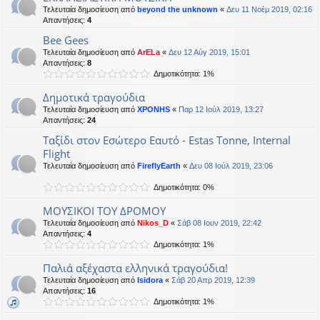
Τελευταία δημοσίευση από
beyond the unknown
«
Δευ 11 Νοέμ 2019, 02:16
Απαντήσεις:
4
Bee Gees
Τελευταία δημοσίευση από
ArELa
«
Δευ 12 Αύγ 2019, 15:01
Απαντήσεις:
8
Δημοτικότητα: 1%
Δημοτικά τραγούδια
Τελευταία δημοσίευση από
XPONHS
«
Παρ 12 Ιούλ 2019, 13:27
Απαντήσεις:
24
Ταξίδι στον Εσώτερο Εαυτό - Estas Tonne, Internal
Flight
Τελευταία δημοσίευση από
FireflyEarth
«
Δευ 08 Ιούλ 2019, 23:06
Δημοτικότητα: 0%
ΜΟΥΣΙΚΟΙ ΤΟΥ ΔΡΟΜΟΥ
Τελευταία δημοσίευση από
Nikos_D
«
Σάβ 08 Ιουν 2019, 22:42
Απαντήσεις:
4
Δημοτικότητα: 1%
Παλιά αξέχαστα ελληνικά τραγούδια!
Τελευταία δημοσίευση από
Isidora
«
Σάβ 20 Απρ 2019, 12:39
Απαντήσεις:
16
Δημοτικότητα: 1%