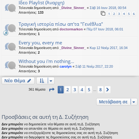
Ιδεο Playlist (Άναρχη)
Τελευταία δημοσίευση από
_Divine_Sinner_
«
Σάβ 16 Ιουν 2018, 00:54
Απαντήσεις:
133
1
2
3
4
5
6
Τραγική ιστορία πίσω απ'τα "Γενέθλια"
Τελευταία δημοσίευση από
doctormarkon
«
Πέμ 07 Ιουν 2018, 06:01
Απαντήσεις:
1
Every you, every me
Τελευταία δημοσίευση από
_Divine_Sinner_
«
Κυρ 12 Νοέμ 2017, 16:34
Απαντήσεις:
2
Without you i'm nothing...
Τελευταία δημοσίευση από
carolyn
«
Σάβ 11 Νοέμ 2017, 22:20
Απαντήσεις:
3
Νέο Θέμα
Σελίδα
1
από
8
2
3
4
5
8
1
Επόμενη
361 θέματα
…
Μετάβαση σε
Προσβάσεις σε αυτή τη Δ. Συζήτηση
Δεν μπορείτε
να δημοσιεύετε νέα θέματα σε αυτή τη Δ. Συζήτηση
Δεν μπορείτε
να απαντάτε σε θέματα σε αυτή τη Δ. Συζήτηση
Δεν μπορείτε
να επεξεργάζεστε τις δημοσιεύσεις σας σε αυτή τη Δ. Συζήτηση
Δεν μπορείτε
να διαγράφετε τις δημοσιεύσεις σας σε αυτή τη Δ. Συζήτηση