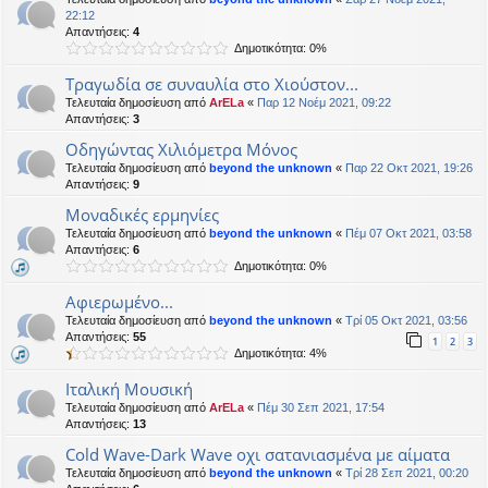
22:12
Απαντήσεις:
4
Δημοτικότητα: 0%
Τραγωδία σε συναυλία στο Χιούστον...
Τελευταία δημοσίευση από
ArELa
«
Παρ 12 Νοέμ 2021, 09:22
Απαντήσεις:
3
Οδηγώντας Χιλιόμετρα Μόνος
Τελευταία δημοσίευση από
beyond the unknown
«
Παρ 22 Οκτ 2021, 19:26
Απαντήσεις:
9
Μοναδικές ερμηνίες
Τελευταία δημοσίευση από
beyond the unknown
«
Πέμ 07 Οκτ 2021, 03:58
Απαντήσεις:
6
Δημοτικότητα: 0%
Αφιερωμένο...
Τελευταία δημοσίευση από
beyond the unknown
«
Τρί 05 Οκτ 2021, 03:56
Απαντήσεις:
55
1
2
3
Δημοτικότητα: 4%
Ιταλική Μουσική
Τελευταία δημοσίευση από
ArELa
«
Πέμ 30 Σεπ 2021, 17:54
Απαντήσεις:
13
Cold Wave-Dark Wave οχι σατανιασμένα με αίματα
Τελευταία δημοσίευση από
beyond the unknown
«
Τρί 28 Σεπ 2021, 00:20