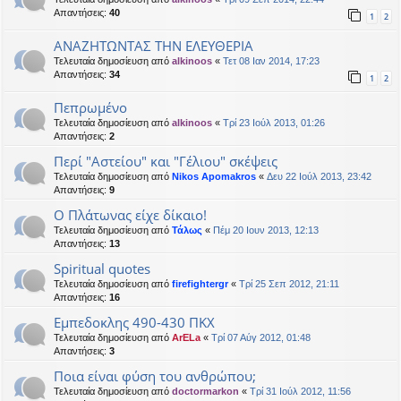
Απαντήσεις:
40
1
2
ΑΝΑΖΗΤΩΝΤΑΣ ΤΗΝ ΕΛΕΥΘΕΡΙΑ
Τελευταία δημοσίευση από
alkinoos
«
Τετ 08 Ιαν 2014, 17:23
Απαντήσεις:
34
1
2
Πεπρωμένο
Τελευταία δημοσίευση από
alkinoos
«
Τρί 23 Ιούλ 2013, 01:26
Απαντήσεις:
2
Περί "Αστείου" και "Γέλιου" σκέψεις
Τελευταία δημοσίευση από
Nikos Apomakros
«
Δευ 22 Ιούλ 2013, 23:42
Απαντήσεις:
9
O Πλάτωνας είχε δίκαιο!
Τελευταία δημοσίευση από
Τάλως
«
Πέμ 20 Ιουν 2013, 12:13
Απαντήσεις:
13
Spiritual quotes
Τελευταία δημοσίευση από
firefightergr
«
Τρί 25 Σεπ 2012, 21:11
Απαντήσεις:
16
Εμπεδοκλης 490-430 ΠΚΧ
Τελευταία δημοσίευση από
ArELa
«
Τρί 07 Αύγ 2012, 01:48
Απαντήσεις:
3
Ποια είναι φύση του ανθρώπου;
Τελευταία δημοσίευση από
doctormarkon
«
Τρί 31 Ιούλ 2012, 11:56