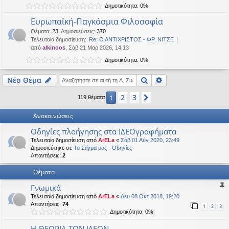
Δημοτικότητα: 0%
η
εις
Ευρωπαϊκή-Παγκόσμια Φιλοσοφία
Θέματα
:
23
,
Δημοσιεύσεις
:
370
Τελευταία δημοσίευση:
Re: Ο ΑΝΤΙΧΡΙΣΤΟΣ - ΦΡ. ΝΙΤΣΕ
από
alkinoos
, Σάβ 21 Μαρ 2026, 14:13
Δημοτικότητα: 0%
Αναζήτηση
Ειδική αναζήτηση
Νέο Θέμα
2
3
1
Επόμενη
119 θέματα
Ανακοινώσεις
Οδηγίες πλοήγησης στα ΙΔΕΟγραφήματα
Τελευταία δημοσίευση από
ArELa
«
Σάβ 01 Αύγ 2020, 23:49
Δημοσιεύτηκε σε
Το Στίγμα μας - Οδηγίες
Απαντήσεις:
2
Θέματα
Γνωμικά
Τελευταία δημοσίευση από
ArELa
«
Δευ 08 Οκτ 2018, 19:20
Απαντήσεις:
74
1
2
3
Δημοτικότητα: 0%
Η ΘΕΩΡΙΑ ΤΩΝ ΙΔΕΩΝ