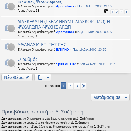
Εικασίες Φιλοσοφικές
Τελευταία δημοσίευση από
Apomakros
«
Παρ 10 Απρ 2009, 21:35
Απαντήσεις:
98
1
2
3
4
ΔΙΑΣΚΕΔΑΣΗ (ΣΚΕΔΑΝΝΥΜΙ=ΔΙΑΣΚΟΡΠΙΖΩ) Ή
ΨΥΧΑΓΩΓΙΑ (ΨΥΧΗΣ ΑΓΩΓΗ
Τελευταία δημοσίευση από
Apomakros
«
Κυρ 15 Μαρ 2009, 00:26
Απαντήσεις:
1
ΑΘΑΝΑΣΙΑ ΕΠΙ ΤΗΣ ΓΗΣ!
Τελευταία δημοσίευση από
ΙΝΤΙΓΚΟ
«
Παρ 19 Δεκ 2008, 23:25
Ο ρυθμός
Τελευταία δημοσίευση από
Spirit oF Fire
«
Δευ 24 Νοέμ 2008, 19:57
Απαντήσεις:
1
Νέο Θέμα
2
3
1
Επόμενη
119 θέματα
Μετάβαση σε
Προσβάσεις σε αυτή τη Δ. Συζήτηση
Δεν μπορείτε
να δημοσιεύετε νέα θέματα σε αυτή τη Δ. Συζήτηση
Δεν μπορείτε
να απαντάτε σε θέματα σε αυτή τη Δ. Συζήτηση
Δεν μπορείτε
να επεξεργάζεστε τις δημοσιεύσεις σας σε αυτή τη Δ. Συζήτηση
Δεν μπορείτε
να διαγράφετε τις δημοσιεύσεις σας σε αυτή τη Δ. Συζήτηση