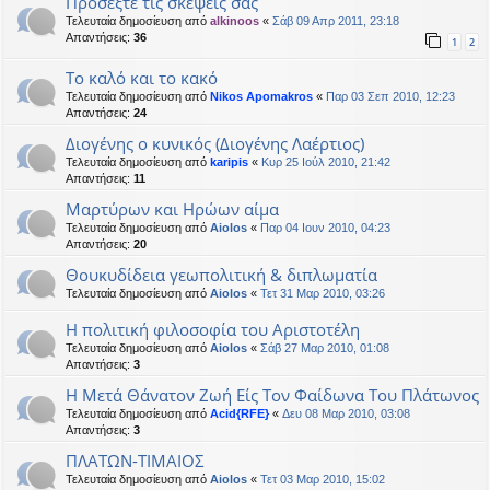
Προσέξτε τις σκέψεις σας
Τελευταία δημοσίευση από
alkinoos
«
Σάβ 09 Απρ 2011, 23:18
Απαντήσεις:
36
1
2
Το καλό και το κακό
Τελευταία δημοσίευση από
Nikos Apomakros
«
Παρ 03 Σεπ 2010, 12:23
Απαντήσεις:
24
Διογένης ο κυνικός (Διογένης Λαέρτιος)
Τελευταία δημοσίευση από
karipis
«
Κυρ 25 Ιούλ 2010, 21:42
Απαντήσεις:
11
Μαρτύρων και Ηρώων αίμα
Τελευταία δημοσίευση από
Aiolos
«
Παρ 04 Ιουν 2010, 04:23
Απαντήσεις:
20
Θουκυδίδεια γεωπολιτική & διπλωματία
Τελευταία δημοσίευση από
Aiolos
«
Τετ 31 Μαρ 2010, 03:26
Η πολιτική φιλοσοφία του Αριστοτέλη
Τελευταία δημοσίευση από
Aiolos
«
Σάβ 27 Μαρ 2010, 01:08
Απαντήσεις:
3
Η Μετά Θάνατον Ζωή Είς Τον Φαίδωνα Του Πλάτωνος
Τελευταία δημοσίευση από
Acid{RFE}
«
Δευ 08 Μαρ 2010, 03:08
Απαντήσεις:
3
ΠΛΑΤΩΝ-ΤΙΜΑΙΟΣ
Τελευταία δημοσίευση από
Aiolos
«
Τετ 03 Μαρ 2010, 15:02