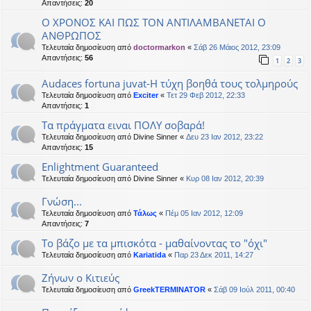
Απαντήσεις:
20
Ο ΧΡΟΝΟΣ ΚΑΙ ΠΩΣ ΤΟΝ ΑΝΤΙΛΑΜΒΑΝΕΤΑΙ Ο
ΑΝΘΡΩΠΟΣ
Τελευταία δημοσίευση από
doctormarkon
«
Σάβ 26 Μάιος 2012, 23:09
Απαντήσεις:
56
1
2
3
Audaces fortuna juvat-Η τύχη βοηθά τους τολμηρούς
Τελευταία δημοσίευση από
Exciter
«
Τετ 29 Φεβ 2012, 22:33
Απαντήσεις:
1
Τα πράγματα ειναι ΠΟΛΥ σοβαρά!
Τελευταία δημοσίευση από
Divine Sinner
«
Δευ 23 Ιαν 2012, 23:22
Απαντήσεις:
15
Enlightment Guaranteed
Τελευταία δημοσίευση από
Divine Sinner
«
Κυρ 08 Ιαν 2012, 20:39
Γνώση...
Τελευταία δημοσίευση από
Τάλως
«
Πέμ 05 Ιαν 2012, 12:09
Απαντήσεις:
7
Το βάζο με τα μπισκότα - μαθαίνοντας το "όχι"
Τελευταία δημοσίευση από
Kariatida
«
Παρ 23 Δεκ 2011, 14:27
Ζήνων ο Κιτιεύς
Τελευταία δημοσίευση από
GreekTERMINATOR
«
Σάβ 09 Ιούλ 2011, 00:40