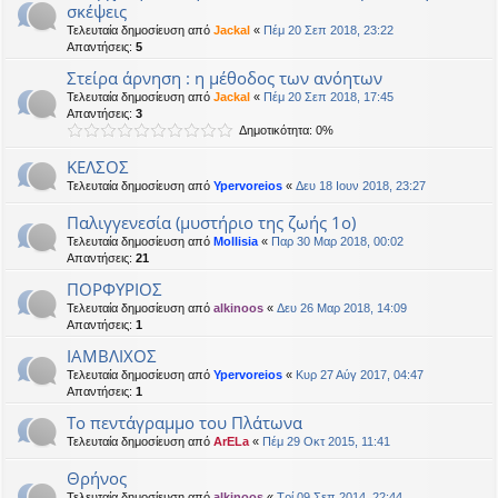
σκέψεις
Τελευταία δημοσίευση από
Jackal
«
Πέμ 20 Σεπ 2018, 23:22
Απαντήσεις:
5
Στείρα άρνηση : η μέθοδος των ανόητων
Τελευταία δημοσίευση από
Jackal
«
Πέμ 20 Σεπ 2018, 17:45
Απαντήσεις:
3
Δημοτικότητα: 0%
ΚΕΛΣΟΣ
Τελευταία δημοσίευση από
Ypervoreios
«
Δευ 18 Ιουν 2018, 23:27
Παλιγγενεσία (μυστήριο της ζωής 1ο)
Τελευταία δημοσίευση από
Mollisia
«
Παρ 30 Μαρ 2018, 00:02
Απαντήσεις:
21
ΠΟΡΦΥΡΙΟΣ
Τελευταία δημοσίευση από
alkinoos
«
Δευ 26 Μαρ 2018, 14:09
Απαντήσεις:
1
ΙΑΜΒΛΙΧΟΣ
Τελευταία δημοσίευση από
Ypervoreios
«
Κυρ 27 Αύγ 2017, 04:47
Απαντήσεις:
1
To πεντάγραμμο του Πλάτωνα
Τελευταία δημοσίευση από
ArELa
«
Πέμ 29 Οκτ 2015, 11:41
Θρήνος
Τελευταία δημοσίευση από
alkinoos
«
Τρί 09 Σεπ 2014, 22:44