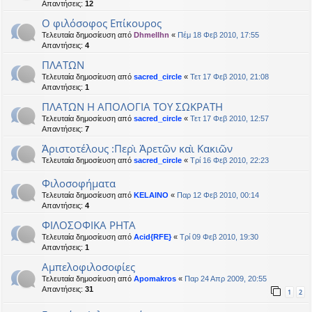
Απαντήσεις:
12
Ο φιλόσοφος Επίκουρος
Τελευταία δημοσίευση από
Dhmellhn
«
Πέμ 18 Φεβ 2010, 17:55
Απαντήσεις:
4
ΠΛΑΤΩΝ
Τελευταία δημοσίευση από
sacred_circle
«
Τετ 17 Φεβ 2010, 21:08
Απαντήσεις:
1
ΠΛΑΤΩΝ Η ΑΠΟΛΟΓΙΑ ΤΟΥ ΣΩΚΡΑΤΗ
Τελευταία δημοσίευση από
sacred_circle
«
Τετ 17 Φεβ 2010, 12:57
Απαντήσεις:
7
Ἀριστοτέλους :Περὶ Ἀρετῶν καὶ Κακιῶν
Τελευταία δημοσίευση από
sacred_circle
«
Τρί 16 Φεβ 2010, 22:23
Φιλοσοφήματα
Τελευταία δημοσίευση από
KELAINO
«
Παρ 12 Φεβ 2010, 00:14
Απαντήσεις:
4
ΦΙΛΟΣΟΦΙΚΑ ΡΗΤΑ
Τελευταία δημοσίευση από
Acid{RFE}
«
Τρί 09 Φεβ 2010, 19:30
Απαντήσεις:
1
Αμπελοφιλοσοφίες
Τελευταία δημοσίευση από
Apomakros
«
Παρ 24 Απρ 2009, 20:55
Απαντήσεις:
31
1
2